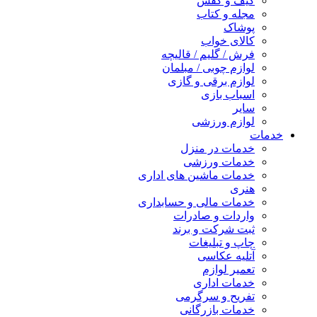
کیف و کفش
مجله و کتاب
پوشاک
کالای خواب
فرش / گلیم / قالیچه
لوازم چوبی / مبلمان
لوازم برقی و گازی
اسباب بازی
سایر
لوازم ورزشی
خدمات
خدمات در منزل
خدمات ورزشی
خدمات ماشین های اداری
هنری
خدمات مالی و حسابداری
واردات و صادرات
ثبت شرکت و برند
چاپ و تبلیغات
آتلیه عکاسی
تعمیر لوازم
خدمات اداری
تفریح و سرگرمی
خدمات بازرگانی