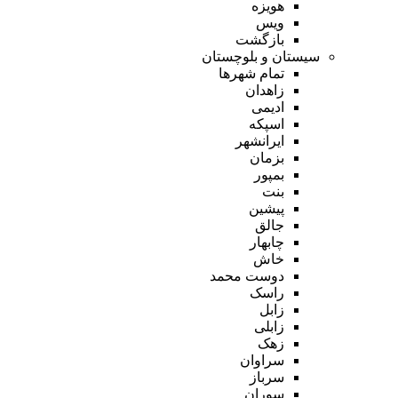
هویزه
ویس
بازگشت
سیستان و بلوچستان
تمام شهر‌ها
زاهدان
ادیمی
اسپکه
ایرانشهر
بزمان
بمپور
بنت
پیشین
جالق
چابهار
خاش
دوست محمد
راسک
زابل
زابلی
زهک
سراوان
سرباز
سوران