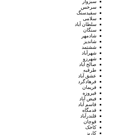
سبزوار
سرخس
سفیدسنگ
سلامی
سلطان آباد
سنگان
شادمهر
شاندیز
ششتمد
شهرآباد
شهرزو
صالح آباد
طرقبه
عشق آباد
فرهادگرد
فریمان
فیروزه
فیض آباد
قاسم آباد
قدمگاه
قلندرآباد
قوچان
کاخک
کاریز