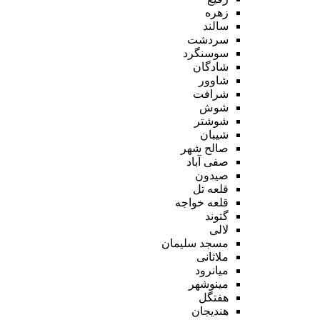
زهره
سالند
سردشت
سوسنگرد
شادگان
شاوور
شرافت
شوش
شوشتر
شیبان
صالح شهر
صفی آباد
صیدون
قلعه تل
قلعه خواجه
گتوند
لالی
مسجد سلیمان
ملاثانی
میانرود
مینوشهر
هفتگل
هندیجان