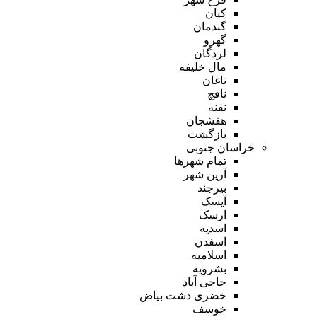
کیان
گندمان
گهرو
لردگان
مال خلیفه
ناغان
نافچ
نقنه
هفشجان
بازگشت
خراسان جنوبی
تمام شهر‌ها
آرین شهر
بیرجند
آیسک
ارسک
اسدیه
اسفدن
اسلامیه
بشرویه
حاجی آباد
خضری دشت بیاض
خوسف