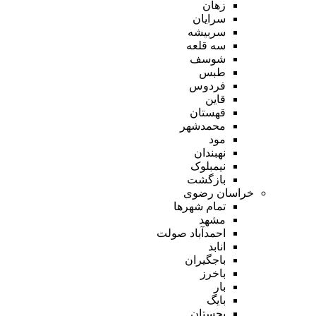
زهان
سرایان
سربیشه
سه قلعه
شوسف
طبس
فردوس
قاین
قهستان
محمدشهر
مود
نهبندان
نیمبلوک
بازگشت
خراسان رضوی
تمام شهر‌ها
مشهد
احمدآباد صولت
انابد
باجگیران
باخرز
بار
بایگ
بجستان