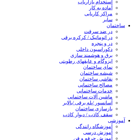
استخدام بازاریاب
آماده به کار
مراکز کاریابی
سایر
ساختمان
در ضد سرقت
در اتوماتیک / کرکره برقی
در و پنجره
دکوراسیون داخلی
برق و هوشمند سازی
ایزوگام و عایقهای رطوبتی
نمای ساختمان
شیشه ساختمان
نقاشی ساختمان
مصالح ساختمانی
خدمات ساختمانی
ماشین آلات ساختمانی
آسانسور /پله برقی /بالابر
بازسازی ساختمان
سقف کاذب / دیوار کاذب
آموزشی
آموزشگاه رانندگی
آموزش درسی
آموزش حرفه و فن