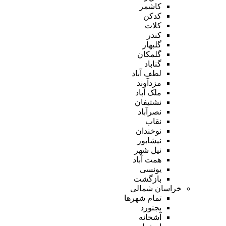
کاشمر
کدکن
کلات
کندر
گلبهار
گلمکان
گناباد
لطف آباد
مزدآوند
ملک آباد
نشتیفان
نصرآباد
نقاب
نوخندان
نیشابور
نیل شهر
همت آباد
یونسی
بازگشت
خراسان شمالی
تمام شهر‌ها
بجنورد
آشخانه