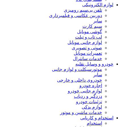
لوازم الکترونیکی
تلفن بی‌سیم رومیزی
دوربین عکاسی و فیلمبرداری
سایر
سیم کارت
گوشی موبایل
لپ تاپ و تبلت
لوازم جانبی موبایل
صوتی و تصویری
تعمیرات موبایل
خدمات سانترال
خودرو و وسایل نقلیه
موتورسیکلت و لوازم جانبی
سایر
خودروی داخلی و خارجی
اجاره خودرو
لوازم جانبی خودرو
دزدگیر و ردیاب
تزئینات خودرو
لوازم یدکی
خدمات ماشین و موتور
استخدام و کاریابی
استخدام