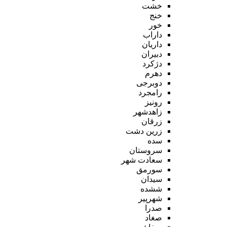
خشت
خنج
خور
داراب
داریان
دبیران
دژکرد
دهرم
دوبرجی
رامجرد
رونیز
زاهدشهر
زرقان
زرین دشت
سده
سروستان
سعادت شهر
سورمق
سیدان
ششده
شهرپیر
صدرا
صغاد