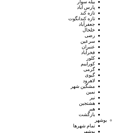
بیله سوار
پارس آباد
تازه کند
تازه کندانگوت
جعفرآباد
خلخال
رضی
سرعین
عنبران
فخرآباد
کلور
کوراییم
گرمی
گیوی
لاهرود
مشگین شهر
نمین
نیر
هشتجین
هیر
بازگشت
بوشهر
تمام شهر‌ها
بوشهر