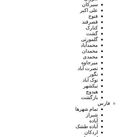
سیرکان
علی اکبر
فنوج
قصرقند
کنارک
گشت
گلمورتی
محمدآباد
محمدان
محمدی
میرجاوه
نصرت آباد
نگور
نوک آباد
نیکشهر
هیدوچ
بازگشت
فارس
تمام شهر‌ها
شیراز
آباده
آباده طشک
اردکان