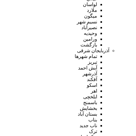
لواسان
ملارد
میگون
نسیم شهر
نصیرآباد
وحیدیه
ورامین
بازگشت
آذربایجان شرقی
تمام شهر‌ها
تبریز
آبش احمد
آذرشهر
آقکند
اسکو
اهر
ایلخچی
باسمنج
بخشایش
بستان آباد
بناب
ناب جدید
ترک