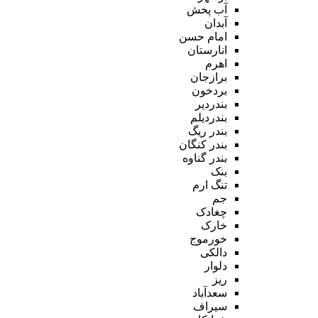
آب پخش
آبدان
امام حسن
انارستان
اهرم
برازجان
بردخون
بندردیر
بندردیلم
بندر ریگ
بندر کنگان
بندر گناوه
بنک
تنگ ارم
جم
چغادک
خارک
خورموج
دالکی
دلوار
ریز
سعدآباد
سیراف