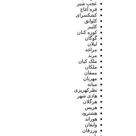
عجب شیر
قره آغاج
کشکسرای
کلوانق
کلیبر
کوزه کنان
گوگان
لیلان
مراغه
مرند
ملک کیان
ملکان
ممقان
مهربان
میانه
نظرکهریزی
هادی شهر
هرگلان
هریس
هشترود
هوراند
وایقان
ورزقان