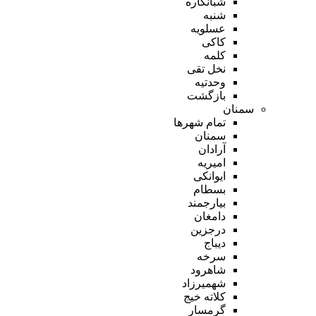
شبانکاره
شنبه
عسلویه
کاکی
کلمه
نخل تقی
وحدتیه
بازگشت
سمنان
تمام شهر‌ها
سمنان
آرادان
امیریه
ایوانکی
بسطام
بیارجمند
دامغان
درجزین
دیباج
سرخه
شاهرود
شهمیرزاد
کلاته خیج
گرمسار