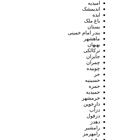
امیدیه
اندیمشک
ایذه
باغ ملک
بستان
بندر امام خمینی
ماهشهر
بهبهان
ترکالکی
جایزان
چمران
چوبیده
حر
حسینیه
حمزه
حمیدیه
خرمشهر
دارخوین
دزآب
دزفول
دهدز
رامشیر
رامهرمز
رفیع