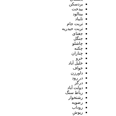
بردسکن
بیدخت
بینالود
تایباد
تربت جام
تربت حیدریه
جغتای
جنگل
چاشلو
چکنه
چناران
خرو
خلیل آباد
خواف
داورزن
در رود
درگز
دولت آباد
رباط سنگ
رشتخوار
رضویه
روداب
ریوش