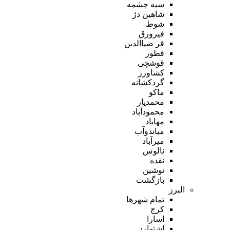
سیه چشمه
شاهین دژ
شوط
فیرورق
قر ضیاالدین
قطور
قوشچی
کشاورز
گردکشانه
ماکو
محمدیار
محمودآباد
مهاباد
میاندوآب
میرآباد
نالوس
نقده
نوشین
بازگشت
البرز
تمام شهر‌ها
کرج
اسارا
اشتهارد