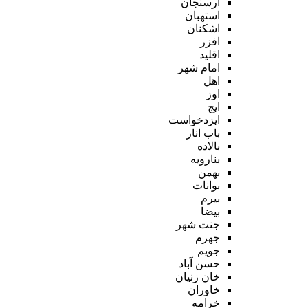
ارسنجان
استهبان
اشکنان
افزر
اقلید
امام شهر
اهل
اوز
ایج
ایزدخواست
باب انار
بالاده
بنارویه
بهمن
بوانات
بیرم
بیضا
جنت شهر
جهرم
جویم
حسن آباد
خان زنیان
خاوران
خرامه