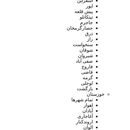
اسفراین
ایور
پیش قلعه
تیتکانلو
جاجرم
حصارگرمخان
درق
راز
سنخواست
شوقان
شیروان
صفی آباد
فاروج
قاضی
گرمه
لوجلی
بازگشت
خوزستان
تمام شهر‌ها
اهواز
آبادان
آغاجاری
اروندکنار
الوان