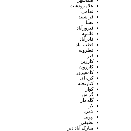
صفاشهر
علامرودشت
فدامی
فراشبند
فسا
فیروزآباد
قائمیه
قادرآباد
قطب آباد
قطرویه
قیر
کارزین
کازرون
کامفیروز
کره ای
کنارتخته
کوار
گراش
گله دار
لار
لامرد
لپویی
لطیفی
مبارک آباد دیز