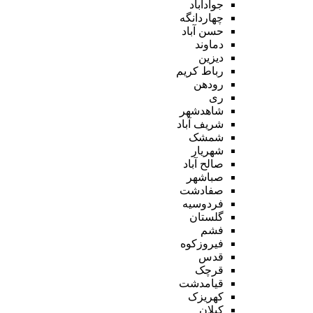
جوادآباد
چهاردانگه
حسن آباد
دماوند
دیزین
رباط کریم
رودهن
ری
شاهدشهر
شریف آباد
شمشک
شهریار
صالح آباد
صباشهر
صفادشت
فردوسیه
گلستان
فشم
فیروزکوه
قدس
قرچک
قیامدشت
کهریزک
کیلان