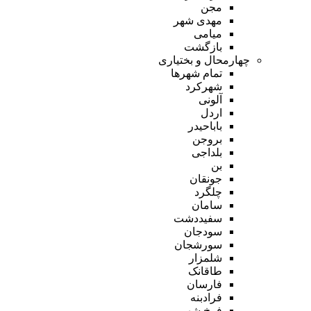
مجن
مهدی شهر
میامی
بازگشت
چهارمحال و بختیاری
تمام شهر‌ها
شهرکرد
آلونی
اردل
باباحیدر
بروجن
بلداجی
بن
جونقان
چلگرد
سامان
سفیددشت
سودجان
سورشجان
شلمزار
طاقانک
فارسان
فرادبنه
فرخ شهر