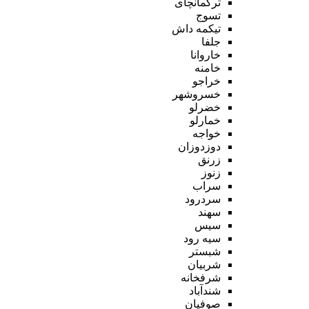
ترکمانچای
تسوج
تیکمه داش
جلفا
خاروانا
خامنه
خراجو
خسروشهر
خضرلو
خمارلو
خواجه
دوزدوزان
زرنق
زنوز
سراب
سردرود
سهند
سیس
سیه رود
شبستر
شربیان
شرفخانه
شندآباد
صوفیان