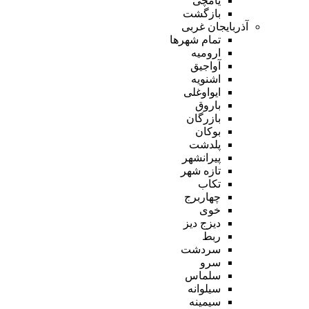
یامچی
بازگشت
آذربایجان غربی
تمام شهر‌ها
ارومیه
آواجیق
اشنویه
ایواوغلی
باروق
بازرگان
بوکان
پلدشت
پیرانشهر
تازه شهر
تکاب
چهاربرج
خوی
دیزج دیز
ربط
سردشت
سرو
سلماس
سیلوانه
سیمینه