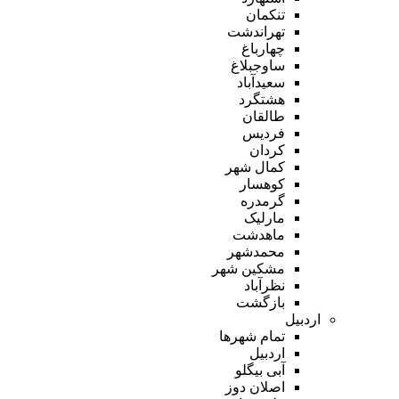
تنکمان
تهراندشت
چهارباغ
ساوجبلاغ
سعیدآباد
هشتگرد
طالقان
فردیس
کردان
کمال شهر
کوهسار
گرمدره
مارلیک
ماهدشت
محمدشهر
مشکین شهر
نظرآباد
بازگشت
اردبیل
تمام شهر‌ها
اردبیل
آبی بیگلو
اصلان دوز