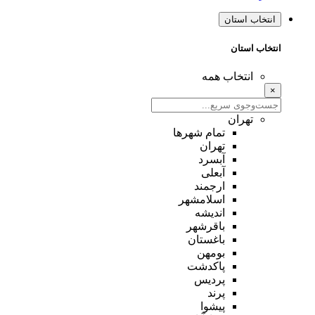
انتخاب استان
انتخاب استان
انتخاب همه
×
تهران
تمام شهر‌ها
تهران
آبسرد
آبعلی
ارجمند
اسلامشهر
اندیشه
باقرشهر
باغستان
بومهن
پاکدشت
پردیس
پرند
پیشوا