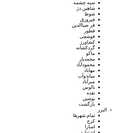
سیه چشمه
شاهین دژ
شوط
فیرورق
قر ضیاالدین
قطور
قوشچی
کشاورز
گردکشانه
ماکو
محمدیار
محمودآباد
مهاباد
میاندوآب
میرآباد
نالوس
نقده
نوشین
بازگشت
البرز
تمام شهر‌ها
کرج
اسارا
اشتهارد