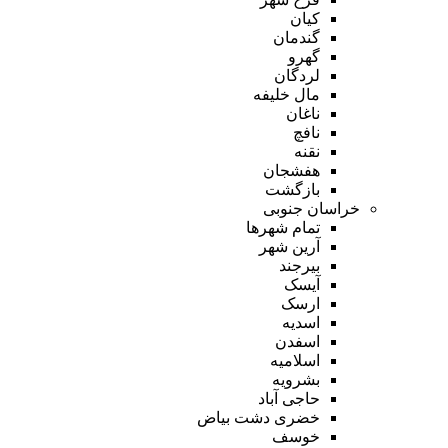
کیان
گندمان
گهرو
لردگان
مال خلیفه
ناغان
نافچ
نقنه
هفشجان
بازگشت
خراسان جنوبی
تمام شهر‌ها
آرین شهر
بیرجند
آیسک
ارسک
اسدیه
اسفدن
اسلامیه
بشرویه
حاجی آباد
خضری دشت بیاض
خوسف