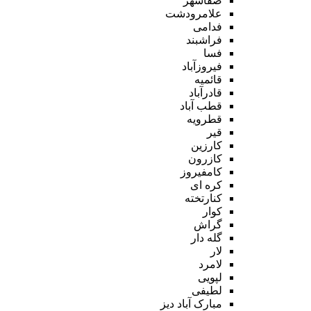
صفاشهر
علامرودشت
فدامی
فراشبند
فسا
فیروزآباد
قائمیه
قادرآباد
قطب آباد
قطرویه
قیر
کارزین
کازرون
کامفیروز
کره ای
کنارتخته
کوار
گراش
گله دار
لار
لامرد
لپویی
لطیفی
مبارک آباد دیز