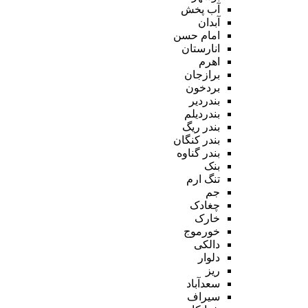
آب پخش
آبدان
امام حسن
انارستان
اهرم
برازجان
بردخون
بندردیر
بندردیلم
بندر ریگ
بندر کنگان
بندر گناوه
بنک
تنگ ارم
جم
چغادک
خارک
خورموج
دالکی
دلوار
ریز
سعدآباد
سیراف