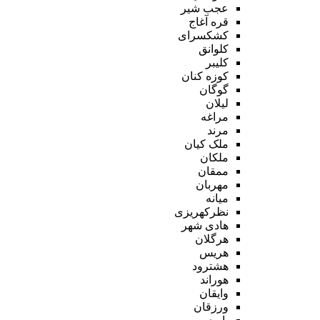
عجب شیر
قره آغاج
کشکسرای
کلوانق
کلیبر
کوزه کنان
گوگان
لیلان
مراغه
مرند
ملک کیان
ملکان
ممقان
مهربان
میانه
نظرکهریزی
هادی شهر
هرگلان
هریس
هشترود
هوراند
وایقان
ورزقان