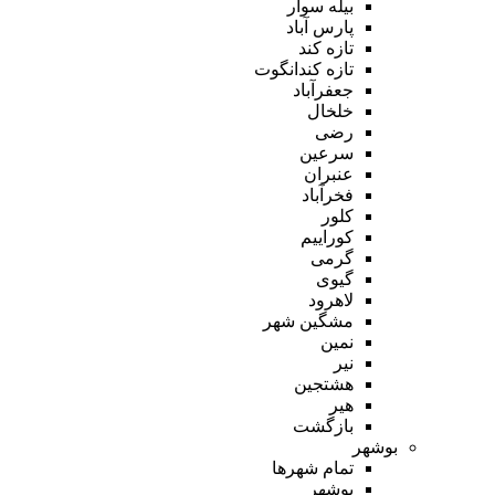
بیله سوار
پارس آباد
تازه کند
تازه کندانگوت
جعفرآباد
خلخال
رضی
سرعین
عنبران
فخرآباد
کلور
کوراییم
گرمی
گیوی
لاهرود
مشگین شهر
نمین
نیر
هشتجین
هیر
بازگشت
بوشهر
تمام شهر‌ها
بوشهر