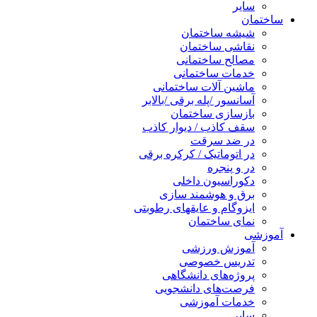
سایر
ساختمان
شیشه ساختمان
نقاشی ساختمان
مصالح ساختمانی
خدمات ساختمانی
ماشین آلات ساختمانی
آسانسور /پله برقی /بالابر
بازسازی ساختمان
سقف کاذب / دیوار کاذب
در ضد سرقت
در اتوماتیک / کرکره برقی
در و پنجره
دکوراسیون داخلی
برق و هوشمند سازی
ایزوگام و عایقهای رطوبتی
نمای ساختمان
آموزشی
آموزش ورزشی
تدریس خصوصی
پروژه‌های دانشگاهی
فرصت‌های دانشجویی
خدمات آموزشی
سایر