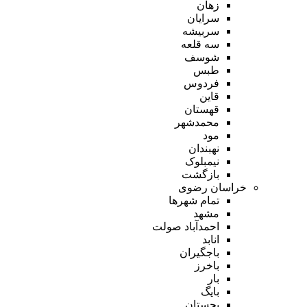
زهان
سرایان
سربیشه
سه قلعه
شوسف
طبس
فردوس
قاین
قهستان
محمدشهر
مود
نهبندان
نیمبلوک
بازگشت
خراسان رضوی
تمام شهر‌ها
مشهد
احمدآباد صولت
انابد
باجگیران
باخرز
بار
بایگ
بجستان