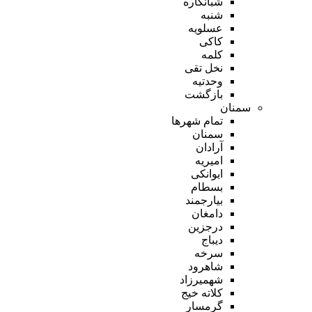
شبانکاره
شنبه
عسلویه
کاکی
کلمه
نخل تقی
وحدتیه
بازگشت
سمنان
تمام شهر‌ها
سمنان
آرادان
امیریه
ایوانکی
بسطام
بیارجمند
دامغان
درجزین
دیباج
سرخه
شاهرود
شهمیرزاد
کلاته خیج
گرمسار