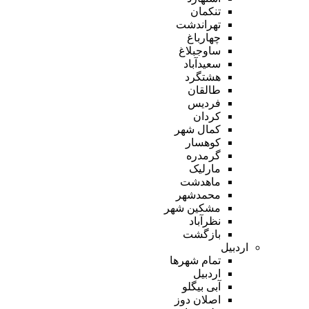
تنکمان
تهراندشت
چهارباغ
ساوجبلاغ
سعیدآباد
هشتگرد
طالقان
فردیس
کردان
کمال شهر
کوهسار
گرمدره
مارلیک
ماهدشت
محمدشهر
مشکین شهر
نظرآباد
بازگشت
اردبیل
تمام شهر‌ها
اردبیل
آبی بیگلو
اصلان دوز