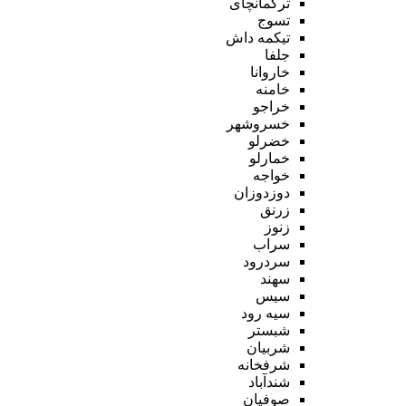
ترکمانچای
تسوج
تیکمه داش
جلفا
خاروانا
خامنه
خراجو
خسروشهر
خضرلو
خمارلو
خواجه
دوزدوزان
زرنق
زنوز
سراب
سردرود
سهند
سیس
سیه رود
شبستر
شربیان
شرفخانه
شندآباد
صوفیان