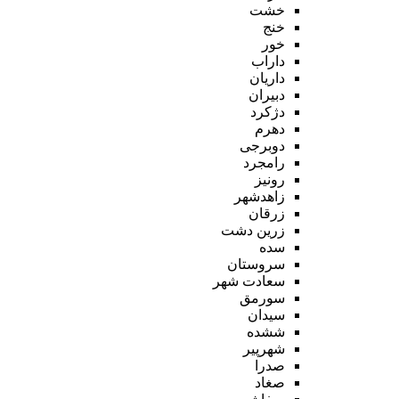
خشت
خنج
خور
داراب
داریان
دبیران
دژکرد
دهرم
دوبرجی
رامجرد
رونیز
زاهدشهر
زرقان
زرین دشت
سده
سروستان
سعادت شهر
سورمق
سیدان
ششده
شهرپیر
صدرا
صغاد