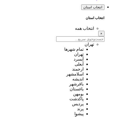
انتخاب استان
انتخاب استان
انتخاب همه
×
تهران
تمام شهر‌ها
تهران
آبسرد
آبعلی
ارجمند
اسلامشهر
اندیشه
باقرشهر
باغستان
بومهن
پاکدشت
پردیس
پرند
پیشوا