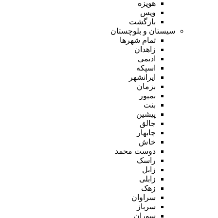
هویزه
ویس
بازگشت
سیستان و بلوچستان
تمام شهر‌ها
زاهدان
ادیمی
اسپکه
ایرانشهر
بزمان
بمپور
بنت
پیشین
جالق
چابهار
خاش
دوست محمد
راسک
زابل
زابلی
زهک
سراوان
سرباز
سوران