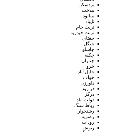
بردسکن
بیدخت
بینالود
تایباد
تربت جام
تربت حیدریه
جغتای
جنگل
چاشلو
چکنه
چناران
خرو
خلیل آباد
خواف
داورزن
در رود
درگز
دولت آباد
رباط سنگ
رشتخوار
رضویه
روداب
ریوش