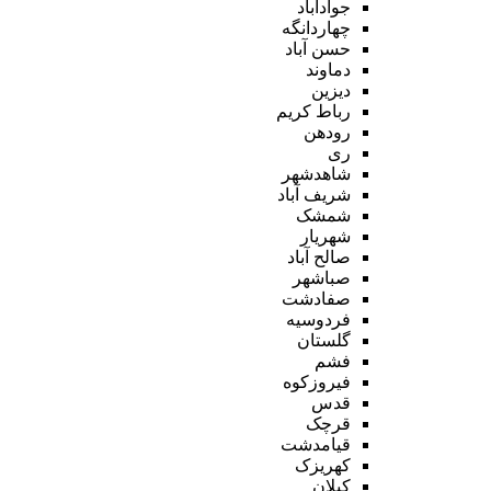
جوادآباد
چهاردانگه
حسن آباد
دماوند
دیزین
رباط کریم
رودهن
ری
شاهدشهر
شریف آباد
شمشک
شهریار
صالح آباد
صباشهر
صفادشت
فردوسیه
گلستان
فشم
فیروزکوه
قدس
قرچک
قیامدشت
کهریزک
کیلان