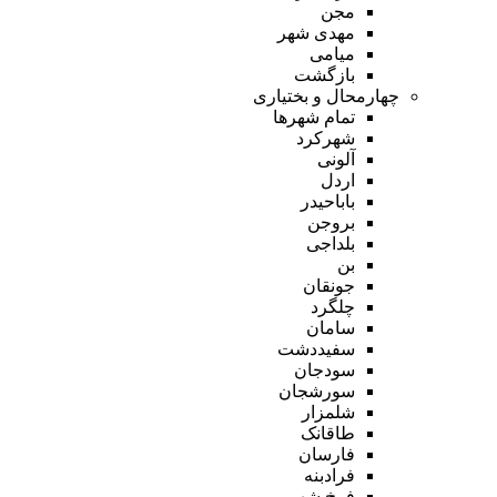
مجن
مهدی شهر
میامی
بازگشت
چهارمحال و بختیاری
تمام شهر‌ها
شهرکرد
آلونی
اردل
باباحیدر
بروجن
بلداجی
بن
جونقان
چلگرد
سامان
سفیددشت
سودجان
سورشجان
شلمزار
طاقانک
فارسان
فرادبنه
فرخ شهر