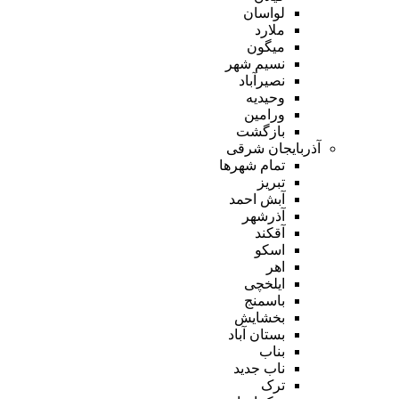
لواسان
ملارد
میگون
نسیم شهر
نصیرآباد
وحیدیه
ورامین
بازگشت
آذربایجان شرقی
تمام شهر‌ها
تبریز
آبش احمد
آذرشهر
آقکند
اسکو
اهر
ایلخچی
باسمنج
بخشایش
بستان آباد
بناب
ناب جدید
ترک