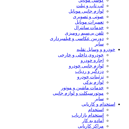
گوشی موبایل
لپ تاپ و تبلت
لوازم جانبی موبایل
صوتی و تصویری
تعمیرات موبایل
خدمات سانترال
تلفن بی‌سیم رومیزی
دوربین عکاسی و فیلمبرداری
سایر
خودرو و وسایل نقلیه
خودروی داخلی و خارجی
اجاره خودرو
لوازم جانبی خودرو
دزدگیر و ردیاب
تزئینات خودرو
لوازم یدکی
خدمات ماشین و موتور
موتورسیکلت و لوازم جانبی
سایر
استخدام و کاریابی
استخدام
استخدام بازاریاب
آماده به کار
مراکز کاریابی