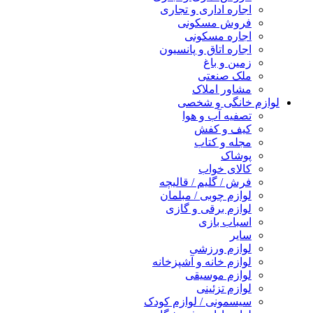
اجاره اداری و تجاری
فروش مسکونی
اجاره مسکونی
اجاره اتاق و پانسیون
زمین و باغ
ملک صنعتی
مشاور املاک
لوازم خانگی و شخصی
تصفیه آب و هوا
کیف و کفش
مجله و کتاب
پوشاک
کالای خواب
فرش / گلیم / قالیچه
لوازم چوبی / مبلمان
لوازم برقی و گازی
اسباب بازی
سایر
لوازم ورزشی
لوازم خانه و آشپزخانه
لوازم موسیقی
لوازم تزئینی
سیسمونی / لوازم کودک