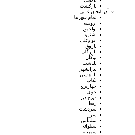
یامچی
بازگشت
آذربایجان غربی
تمام شهر‌ها
ارومیه
آواجیق
اشنویه
ایواوغلی
باروق
بازرگان
بوکان
پلدشت
پیرانشهر
تازه شهر
تکاب
چهاربرج
خوی
دیزج دیز
ربط
سردشت
سرو
سلماس
سیلوانه
سیمینه