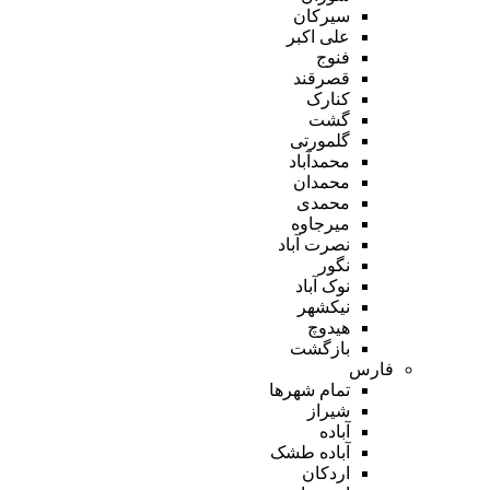
سیرکان
علی اکبر
فنوج
قصرقند
کنارک
گشت
گلمورتی
محمدآباد
محمدان
محمدی
میرجاوه
نصرت آباد
نگور
نوک آباد
نیکشهر
هیدوچ
بازگشت
فارس
تمام شهر‌ها
شیراز
آباده
آباده طشک
اردکان