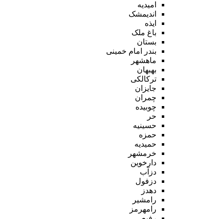
امیدیه
اندیمشک
ایذه
باغ ملک
بستان
بندر امام خمینی
ماهشهر
بهبهان
ترکالکی
جایزان
چمران
چوبیده
حر
حسینیه
حمزه
حمیدیه
خرمشهر
دارخوین
دزآب
دزفول
دهدز
رامشیر
رامهرمز
رفیع