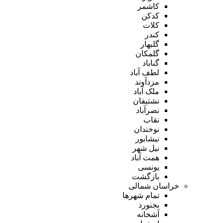
کاشمر
کدکن
کلات
کندر
گلبهار
گلمکان
گناباد
لطف آباد
مزدآوند
ملک آباد
نشتیفان
نصرآباد
نقاب
نوخندان
نیشابور
نیل شهر
همت آباد
یونسی
بازگشت
خراسان شمالی
تمام شهر‌ها
بجنورد
آشخانه