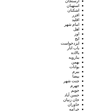
ارسنجان
استهبان
اشکنان
افزر
اقلید
امام شهر
اهل
اوز
ایج
ایزدخواست
باب انار
بالاده
بنارویه
بهمن
بوانات
بیرم
بیضا
جنت شهر
جهرم
جویم
حسن آباد
خان زنیان
خاوران
خرامه