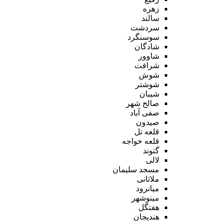
زهره
سالند
سردشت
سوسنگرد
شادگان
شاوور
شرافت
شوش
شوشتر
شیبان
صالح شهر
صفی آباد
صیدون
قلعه تل
قلعه خواجه
گتوند
لالی
مسجد سلیمان
ملاثانی
میانرود
مینوشهر
هفتگل
هندیجان