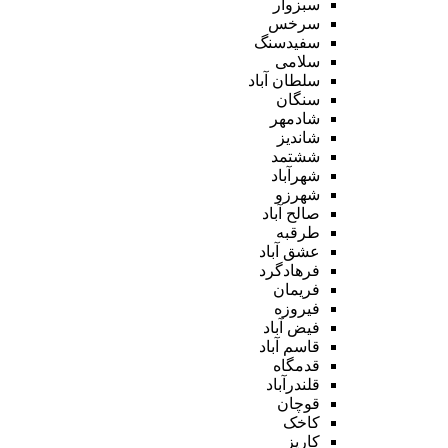
سبزوار
سرخس
سفیدسنگ
سلامی
سلطان آباد
سنگان
شادمهر
شاندیز
ششتمد
شهرآباد
شهرزو
صالح آباد
طرقبه
عشق آباد
فرهادگرد
فریمان
فیروزه
فیض آباد
قاسم آباد
قدمگاه
قلندرآباد
قوچان
کاخک
کاریز