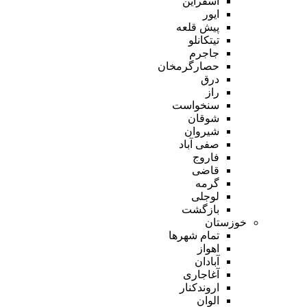
اسفراین
ایور
پیش قلعه
تیتکانلو
جاجرم
حصارگرمخان
درق
راز
سنخواست
شوقان
شیروان
صفی آباد
فاروج
قاضی
گرمه
لوجلی
بازگشت
خوزستان
تمام شهر‌ها
اهواز
آبادان
آغاجاری
اروندکنار
الوان