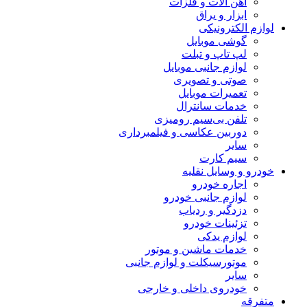
آهن آلات و فلزات
ابزار و یراق
لوازم الکترونیکی
گوشی موبایل
لپ تاپ و تبلت
لوازم جانبی موبایل
صوتی و تصویری
تعمیرات موبایل
خدمات سانترال
تلفن بی‌سیم رومیزی
دوربین عکاسی و فیلمبرداری
سایر
سیم کارت
خودرو و وسایل نقلیه
اجاره خودرو
لوازم جانبی خودرو
دزدگیر و ردیاب
تزئینات خودرو
لوازم یدکی
خدمات ماشین و موتور
موتورسیکلت و لوازم جانبی
سایر
خودروی داخلی و خارجی
متفرقه