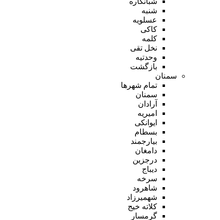
شبانکاره
شنبه
عسلویه
کاکی
کلمه
نخل تقی
وحدتیه
بازگشت
سمنان
تمام شهر‌ها
سمنان
آرادان
امیریه
ایوانکی
بسطام
بیارجمند
دامغان
درجزین
دیباج
سرخه
شاهرود
شهمیرزاد
کلاته خیج
گرمسار