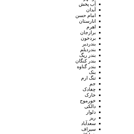
آب پخش
آبدان
امام حسن
انارستان
اهرم
برازجان
بردخون
بندردیر
بندردیلم
بندر ریگ
بندر کنگان
بندر گناوه
بنک
تنگ ارم
جم
چغادک
خارک
خورموج
دالکی
دلوار
ریز
سعدآباد
سیراف