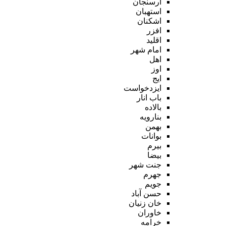
ارسنجان
استهبان
اشکنان
افزر
اقلید
امام شهر
اهل
اوز
ایج
ایزدخواست
باب انار
بالاده
بنارویه
بهمن
بوانات
بیرم
بیضا
جنت شهر
جهرم
جویم
حسن آباد
خان زنیان
خاوران
خرامه