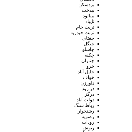
بردسکن
بیدخت
بینالود
تایباد
تربت جام
تربت حیدریه
جغتای
جنگل
چاشلو
چکنه
چناران
خرو
خلیل آباد
خواف
داورزن
در رود
درگز
دولت آباد
رباط سنگ
رشتخوار
رضویه
روداب
ریوش