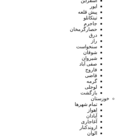
اسفراین
ایور
پیش قلعه
تیتکانلو
جاجرم
حصارگرمخان
درق
راز
سنخواست
شوقان
شیروان
صفی آباد
فاروج
قاضی
گرمه
لوجلی
بازگشت
خوزستان
تمام شهر‌ها
اهواز
آبادان
آغاجاری
اروندکنار
الوان