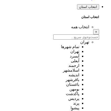
انتخاب استان
انتخاب استان
انتخاب همه
×
تهران
تمام شهر‌ها
تهران
آبسرد
آبعلی
ارجمند
اسلامشهر
اندیشه
باقرشهر
باغستان
بومهن
پاکدشت
پردیس
پرند
پیشوا