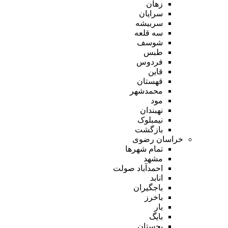
زهان
سرایان
سربیشه
سه قلعه
شوسف
طبس
فردوس
قاین
قهستان
محمدشهر
مود
نهبندان
نیمبلوک
بازگشت
خراسان رضوی
تمام شهر‌ها
مشهد
احمدآباد صولت
انابد
باجگیران
باخرز
بار
بایگ
بجستان