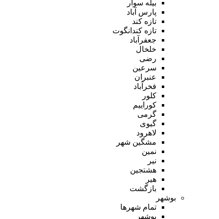
بیله سوار
پارس آباد
تازه کند
تازه کندانگوت
جعفرآباد
خلخال
رضی
سرعین
عنبران
فخرآباد
کلور
کوراییم
گرمی
گیوی
لاهرود
مشگین شهر
نمین
نیر
هشتجین
هیر
بازگشت
بوشهر
تمام شهر‌ها
بوشهر