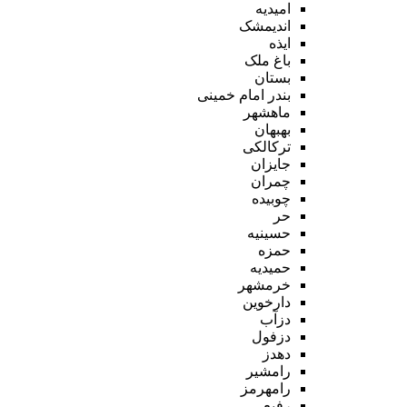
امیدیه
اندیمشک
ایذه
باغ ملک
بستان
بندر امام خمینی
ماهشهر
بهبهان
ترکالکی
جایزان
چمران
چوبیده
حر
حسینیه
حمزه
حمیدیه
خرمشهر
دارخوین
دزآب
دزفول
دهدز
رامشیر
رامهرمز
رفیع