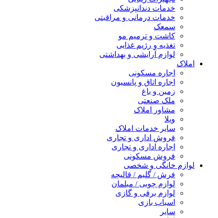
خدمات دندانپزشکی
خدمات درمانی و مراقبتی
سمعک
کاشت و ترمیم مو
تغذیه و رژیم غذایی
لوازم آرایشی و بهداشتی
املاک
اجاره مسکونی
اجاره اتاق و پانسیون
زمین و باغ
ملک صنعتی
مشاور املاک
ویلا
سایر خدمات املاک
فروش اداری و تجاری
اجاره اداری و تجاری
فروش مسکونی
لوازم خانگی و شخصی
فرش / گلیم / قالیچه
لوازم چوبی / مبلمان
لوازم برقی و گازی
اسباب بازی
سایر