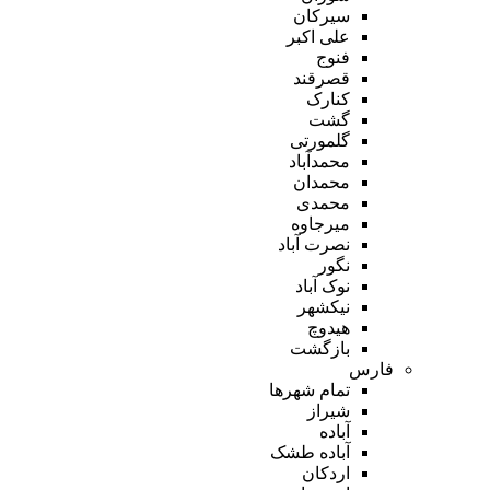
سیرکان
علی اکبر
فنوج
قصرقند
کنارک
گشت
گلمورتی
محمدآباد
محمدان
محمدی
میرجاوه
نصرت آباد
نگور
نوک آباد
نیکشهر
هیدوچ
بازگشت
فارس
تمام شهر‌ها
شیراز
آباده
آباده طشک
اردکان