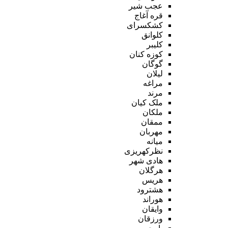
عجب شیر
قره آغاج
کشکسرای
کلوانق
کلیبر
کوزه کنان
گوگان
لیلان
مراغه
مرند
ملک کیان
ملکان
ممقان
مهربان
میانه
نظرکهریزی
هادی شهر
هرگلان
هریس
هشترود
هوراند
وایقان
ورزقان