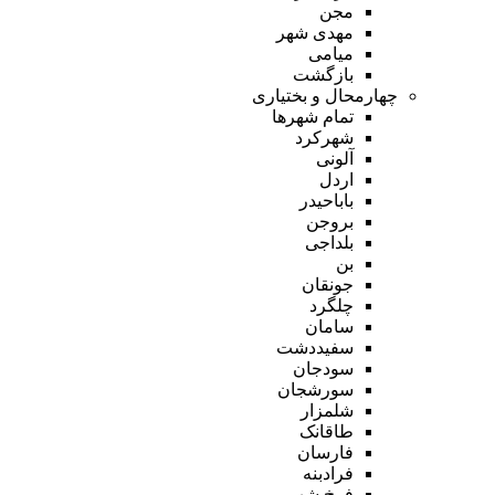
مجن
مهدی شهر
میامی
بازگشت
چهارمحال و بختیاری
تمام شهر‌ها
شهرکرد
آلونی
اردل
باباحیدر
بروجن
بلداجی
بن
جونقان
چلگرد
سامان
سفیددشت
سودجان
سورشجان
شلمزار
طاقانک
فارسان
فرادبنه
فرخ شهر