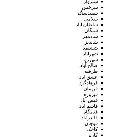
سبزوار
سرخس
سفیدسنگ
سلامی
سلطان آباد
سنگان
شادمهر
شاندیز
ششتمد
شهرآباد
شهرزو
صالح آباد
طرقبه
عشق آباد
فرهادگرد
فریمان
فیروزه
فیض آباد
قاسم آباد
قدمگاه
قلندرآباد
قوچان
کاخک
کاریز