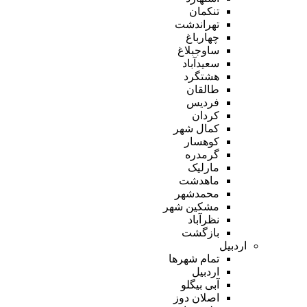
تنکمان
تهراندشت
چهارباغ
ساوجبلاغ
سعیدآباد
هشتگرد
طالقان
فردیس
کردان
کمال شهر
کوهسار
گرمدره
مارلیک
ماهدشت
محمدشهر
مشکین شهر
نظرآباد
بازگشت
اردبیل
تمام شهر‌ها
اردبیل
آبی بیگلو
اصلان دوز