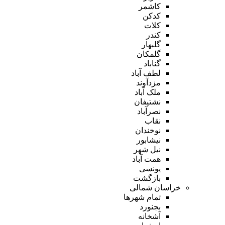
کاشمر
کدکن
کلات
کندر
گلبهار
گلمکان
گناباد
لطف آباد
مزدآوند
ملک آباد
نشتیفان
نصرآباد
نقاب
نوخندان
نیشابور
نیل شهر
همت آباد
یونسی
بازگشت
خراسان شمالی
تمام شهر‌ها
بجنورد
آشخانه