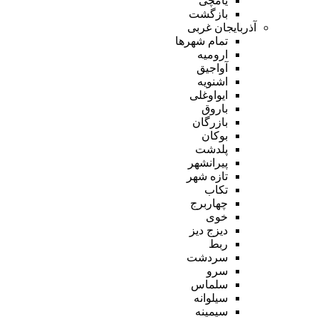
یامچی
بازگشت
آذربایجان غربی
تمام شهر‌ها
ارومیه
آواجیق
اشنویه
ایواوغلی
باروق
بازرگان
بوکان
پلدشت
پیرانشهر
تازه شهر
تکاب
چهاربرج
خوی
دیزج دیز
ربط
سردشت
سرو
سلماس
سیلوانه
سیمینه