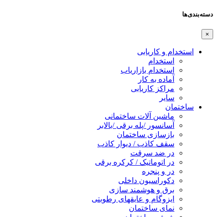
دسته‌بندی‌ها
×
استخدام و کاریابی
استخدام
استخدام بازاریاب
آماده به کار
مراکز کاریابی
سایر
ساختمان
ماشین آلات ساختمانی
آسانسور /پله برقی /بالابر
بازسازی ساختمان
سقف کاذب / دیوار کاذب
در ضد سرقت
در اتوماتیک / کرکره برقی
در و پنجره
دکوراسیون داخلی
برق و هوشمند سازی
ایزوگام و عایقهای رطوبتی
نمای ساختمان