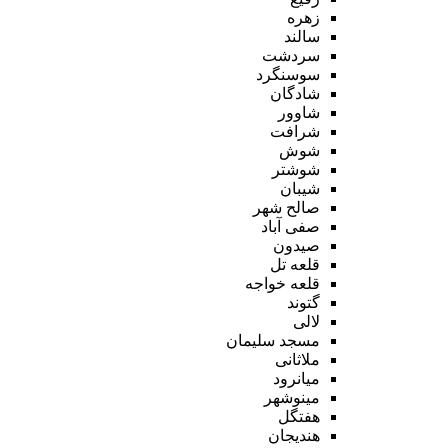
زهره
سالند
سردشت
سوسنگرد
شادگان
شاوور
شرافت
شوش
شوشتر
شیبان
صالح شهر
صفی آباد
صیدون
قلعه تل
قلعه خواجه
گتوند
لالی
مسجد سلیمان
ملاثانی
میانرود
مینوشهر
هفتگل
هندیجان