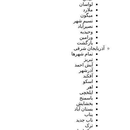
لواسان
ملارد
میگون
نسیم شهر
نصیرآباد
وحیدیه
ورامین
بازگشت
آذربایجان شرقی
تمام شهر‌ها
تبریز
آبش احمد
آذرشهر
آقکند
اسکو
اهر
ایلخچی
باسمنج
بخشایش
بستان آباد
بناب
ناب جدید
ترک