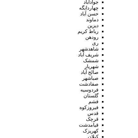
جوادآباد
چهاردانگه
حسن آباد
دماوند
دیزین
رباط کریم
رودهن
ری
شاهدشهر
شریف آباد
شمشک
شهریار
صالح آباد
صباشهر
صفادشت
فردوسیه
گلستان
فشم
فیروزکوه
قدس
قرچک
قیامدشت
کهریزک
کیلان