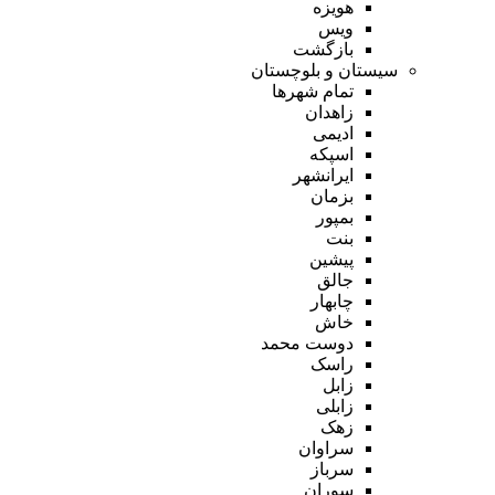
هویزه
ویس
بازگشت
سیستان و بلوچستان
تمام شهر‌ها
زاهدان
ادیمی
اسپکه
ایرانشهر
بزمان
بمپور
بنت
پیشین
جالق
چابهار
خاش
دوست محمد
راسک
زابل
زابلی
زهک
سراوان
سرباز
سوران