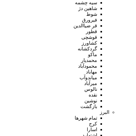
سیه چشمه
شاهین دژ
شوط
فیرورق
قر ضیاالدین
قطور
قوشچی
کشاورز
گردکشانه
ماکو
محمدیار
محمودآباد
مهاباد
میاندوآب
میرآباد
نالوس
نقده
نوشین
بازگشت
البرز
تمام شهر‌ها
کرج
اسارا
اشتهارد