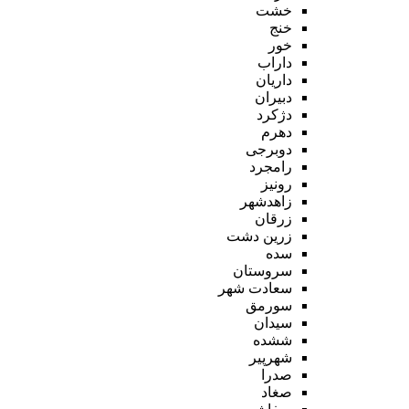
خشت
خنج
خور
داراب
داریان
دبیران
دژکرد
دهرم
دوبرجی
رامجرد
رونیز
زاهدشهر
زرقان
زرین دشت
سده
سروستان
سعادت شهر
سورمق
سیدان
ششده
شهرپیر
صدرا
صغاد