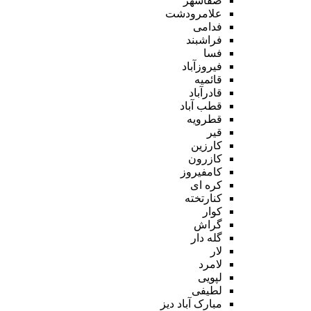
صفاشهر
علامرودشت
فدامی
فراشبند
فسا
فیروزآباد
قائمیه
قادرآباد
قطب آباد
قطرویه
قیر
کارزین
کازرون
کامفیروز
کره ای
کنارتخته
کوار
گراش
گله دار
لار
لامرد
لپویی
لطیفی
مبارک آباد دیز