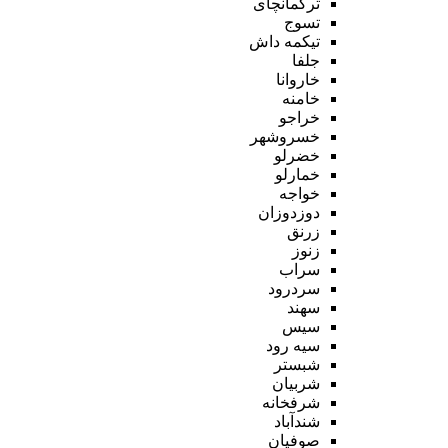
ترکمانچای
تسوج
تیکمه داش
جلفا
خاروانا
خامنه
خراجو
خسروشهر
خضرلو
خمارلو
خواجه
دوزدوزان
زرنق
زنوز
سراب
سردرود
سهند
سیس
سیه رود
شبستر
شربیان
شرفخانه
شندآباد
صوفیان