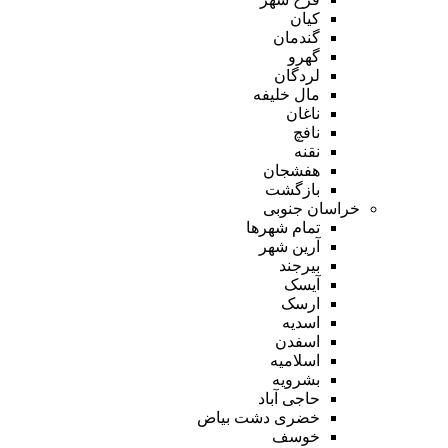
کیان
گندمان
گهرو
لردگان
مال خلیفه
ناغان
نافچ
نقنه
هفشجان
بازگشت
خراسان جنوبی
تمام شهر‌ها
آرین شهر
بیرجند
آیسک
ارسک
اسدیه
اسفدن
اسلامیه
بشرویه
حاجی آباد
خضری دشت بیاض
خوسف