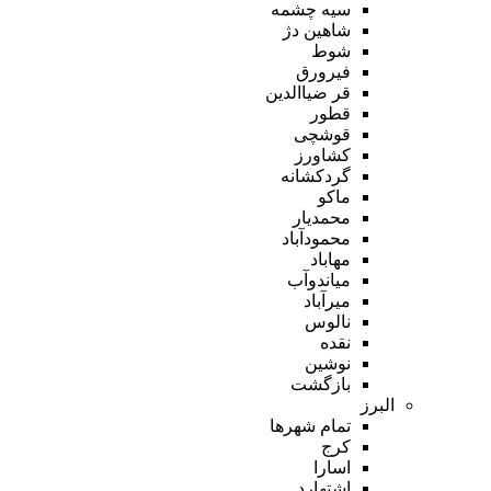
سیه چشمه
شاهین دژ
شوط
فیرورق
قر ضیاالدین
قطور
قوشچی
کشاورز
گردکشانه
ماکو
محمدیار
محمودآباد
مهاباد
میاندوآب
میرآباد
نالوس
نقده
نوشین
بازگشت
البرز
تمام شهر‌ها
کرج
اسارا
اشتهارد