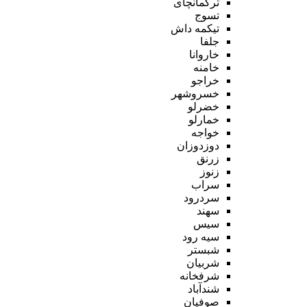
ترکمانچای
تسوج
تیکمه داش
جلفا
خاروانا
خامنه
خراجو
خسروشهر
خضرلو
خمارلو
خواجه
دوزدوزان
زرنق
زنوز
سراب
سردرود
سهند
سیس
سیه رود
شبستر
شربیان
شرفخانه
شندآباد
صوفیان