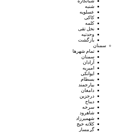
شبانکاره
شنبه
عسلویه
کاکی
کلمه
نخل تقی
وحدتیه
بازگشت
سمنان
تمام شهر‌ها
سمنان
آرادان
امیریه
ایوانکی
بسطام
بیارجمند
دامغان
درجزین
دیباج
سرخه
شاهرود
شهمیرزاد
کلاته خیج
گرمسار