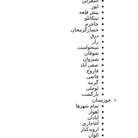
اسفراین
ایور
پیش قلعه
تیتکانلو
جاجرم
حصارگرمخان
درق
راز
سنخواست
شوقان
شیروان
صفی آباد
فاروج
قاضی
گرمه
لوجلی
بازگشت
خوزستان
تمام شهر‌ها
اهواز
آبادان
آغاجاری
اروندکنار
الوان