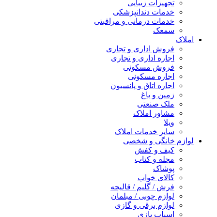
تجهیزات زیبایی
خدمات دندانپزشکی
خدمات درمانی و مراقبتی
سمعک
املاک
فروش اداری و تجاری
اجاره اداری و تجاری
فروش مسکونی
اجاره مسکونی
اجاره اتاق و پانسیون
زمین و باغ
ملک صنعتی
مشاور املاک
ویلا
سایر خدمات املاک
لوازم خانگی و شخصی
کیف و کفش
مجله و کتاب
پوشاک
کالای خواب
فرش / گلیم / قالیچه
لوازم چوبی / مبلمان
لوازم برقی و گازی
اسباب بازی