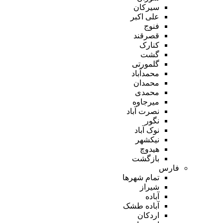
سیرکان
علی اکبر
فنوج
قصرقند
کنارک
گشت
گلمورتی
محمدآباد
محمدان
محمدی
میرجاوه
نصرت آباد
نگور
نوک آباد
نیکشهر
هیدوچ
بازگشت
فارس
تمام شهر‌ها
شیراز
آباده
آباده طشک
اردکان