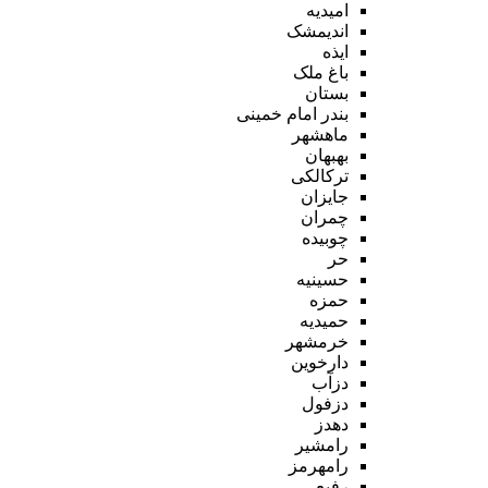
امیدیه
اندیمشک
ایذه
باغ ملک
بستان
بندر امام خمینی
ماهشهر
بهبهان
ترکالکی
جایزان
چمران
چوبیده
حر
حسینیه
حمزه
حمیدیه
خرمشهر
دارخوین
دزآب
دزفول
دهدز
رامشیر
رامهرمز
رفیع