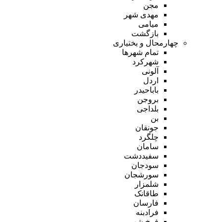
مجن
مهدی شهر
میامی
بازگشت
چهارمحال و بختیاری
تمام شهر‌ها
شهرکرد
آلونی
اردل
باباحیدر
بروجن
بلداجی
بن
جونقان
چلگرد
سامان
سفیددشت
سودجان
سورشجان
شلمزار
طاقانک
فارسان
فرادبنه
فرخ شهر