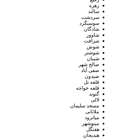
زهره
سالند
سردشت
سوسنگرد
شادگان
شاوور
شرافت
شوش
شوشتر
شیبان
صالح شهر
صفی آباد
صیدون
قلعه تل
قلعه خواجه
گتوند
لالی
مسجد سلیمان
ملاثانی
میانرود
مینوشهر
هفتگل
هندیجان