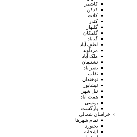
کاشمر
کدکن
کلات
کندر
گلبهار
گلمکان
گناباد
لطف آباد
مزدآوند
ملک آباد
نشتیفان
نصرآباد
نقاب
نوخندان
نیشابور
نیل شهر
همت آباد
یونسی
بازگشت
خراسان شمالی
تمام شهر‌ها
بجنورد
آشخانه