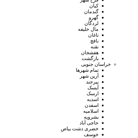
کیان
گندمان
گهرو
لردگان
مال خلیفه
ناغان
نافچ
نقنه
هفشجان
بازگشت
خراسان جنوبی
تمام شهر‌ها
آرین شهر
بیرجند
آیسک
ارسک
اسدیه
اسفدن
اسلامیه
بشرویه
حاجی آباد
خضری دشت بیاض
خوسف