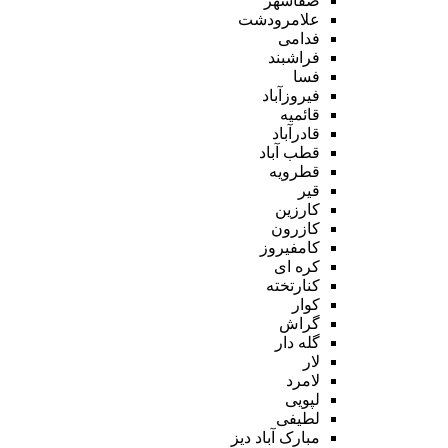
صفاشهر
علامرودشت
فدامی
فراشبند
فسا
فیروزآباد
قائمیه
قادرآباد
قطب آباد
قطرویه
قیر
کارزین
کازرون
کامفیروز
کره ای
کنارتخته
کوار
گراش
گله دار
لار
لامرد
لپویی
لطیفی
مبارک آباد دیز