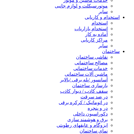
خدمات ماشین و موتور
موتورسیکلت و لوازم جانبی
سایر
استخدام و کاریابی
استخدام
استخدام بازاریاب
آماده به کار
مراکز کاریابی
سایر
ساختمان
نقاشی ساختمان
مصالح ساختمانی
خدمات ساختمانی
ماشین آلات ساختمانی
آسانسور /پله برقی /بالابر
بازسازی ساختمان
سقف کاذب / دیوار کاذب
در ضد سرقت
در اتوماتیک / کرکره برقی
در و پنجره
دکوراسیون داخلی
برق و هوشمند سازی
ایزوگام و عایقهای رطوبتی
نمای ساختمان