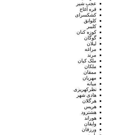
عجب شیر
قره آغاج
کشکسرای
کلوانق
کلیبر
کوزه کنان
گوگان
لیلان
مراغه
مرند
ملک کیان
ملکان
ممقان
مهربان
میانه
نظرکهریزی
هادی شهر
هرگلان
هریس
هشترود
هوراند
وایقان
ورزقان