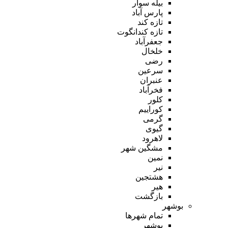
بیله سوار
پارس آباد
تازه کند
تازه کندانگوت
جعفرآباد
خلخال
رضی
سرعین
عنبران
فخرآباد
کلور
کوراییم
گرمی
گیوی
لاهرود
مشگین شهر
نمین
نیر
هشتجین
هیر
بازگشت
بوشهر
تمام شهر‌ها
بوشهر