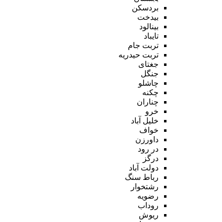
بردسکن
بیدخت
بینالود
تایباد
تربت جام
تربت حیدریه
جغتای
جنگل
چاشلو
چکنه
چناران
خرو
خلیل آباد
خواف
داورزن
در رود
درگز
دولت آباد
رباط سنگ
رشتخوار
رضویه
روداب
ریوش