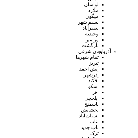
لواسان
ملارد
میگون
نسیم شهر
نصیرآباد
وحیدیه
ورامین
بازگشت
آذربایجان شرقی
تمام شهر‌ها
تبریز
آبش احمد
آذرشهر
آقکند
اسکو
اهر
ایلخچی
باسمنج
بخشایش
بستان آباد
بناب
ناب جدید
ترک