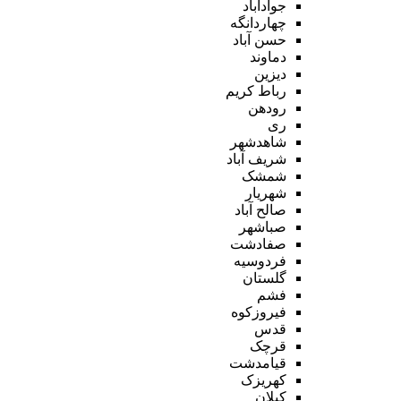
جوادآباد
چهاردانگه
حسن آباد
دماوند
دیزین
رباط کریم
رودهن
ری
شاهدشهر
شریف آباد
شمشک
شهریار
صالح آباد
صباشهر
صفادشت
فردوسیه
گلستان
فشم
فیروزکوه
قدس
قرچک
قیامدشت
کهریزک
کیلان