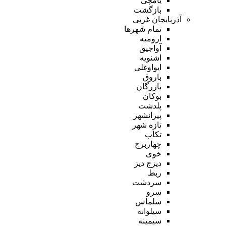
یامچی
بازگشت
آذربایجان غربی
تمام شهر‌ها
ارومیه
آواجیق
اشنویه
ایواوغلی
باروق
بازرگان
بوکان
پلدشت
پیرانشهر
تازه شهر
تکاب
چهاربرج
خوی
دیزج دیز
ربط
سردشت
سرو
سلماس
سیلوانه
سیمینه