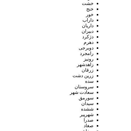
خشت
خنج
خور
داراب
داریان
دبیران
دژکرد
دهرم
دوبرجی
رامجرد
رونیز
زاهدشهر
زرقان
زرین دشت
سده
سروستان
سعادت شهر
سورمق
سیدان
ششده
شهرپیر
صدرا
صغاد