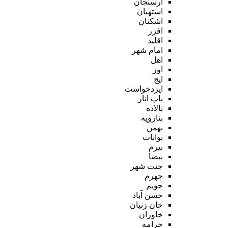
ارسنجان
استهبان
اشکنان
افزر
اقلید
امام شهر
اهل
اوز
ایج
ایزدخواست
باب انار
بالاده
بنارویه
بهمن
بوانات
بیرم
بیضا
جنت شهر
جهرم
جویم
حسن آباد
خان زنیان
خاوران
خرامه