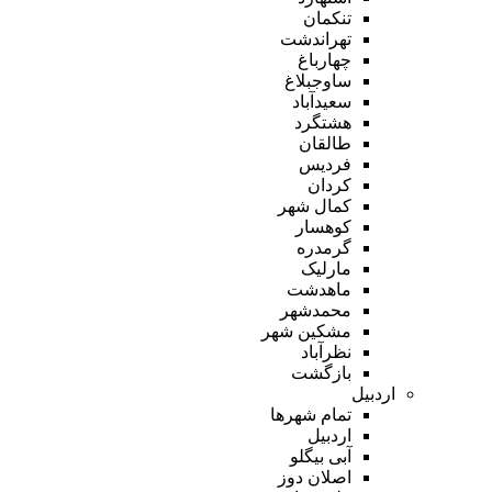
تنکمان
تهراندشت
چهارباغ
ساوجبلاغ
سعیدآباد
هشتگرد
طالقان
فردیس
کردان
کمال شهر
کوهسار
گرمدره
مارلیک
ماهدشت
محمدشهر
مشکین شهر
نظرآباد
بازگشت
اردبیل
تمام شهر‌ها
اردبیل
آبی بیگلو
اصلان دوز