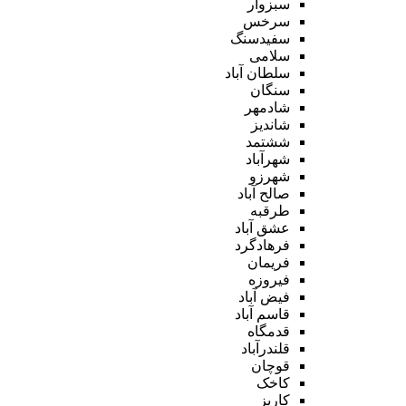
سبزوار
سرخس
سفیدسنگ
سلامی
سلطان آباد
سنگان
شادمهر
شاندیز
ششتمد
شهرآباد
شهرزو
صالح آباد
طرقبه
عشق آباد
فرهادگرد
فریمان
فیروزه
فیض آباد
قاسم آباد
قدمگاه
قلندرآباد
قوچان
کاخک
کاریز