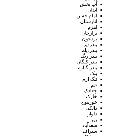
آب پخش
آبدان
امام حسن
انارستان
اهرم
برازجان
بردخون
بندردیر
بندردیلم
بندر ریگ
بندر کنگان
بندر گناوه
بنک
تنگ ارم
جم
چغادک
خارک
خورموج
دالکی
دلوار
ریز
سعدآباد
سیراف