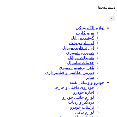
دسته‌بندی‌ها
×
لوازم الکترونیکی
سیم کارت
گوشی موبایل
لپ تاپ و تبلت
لوازم جانبی موبایل
صوتی و تصویری
تعمیرات موبایل
خدمات سانترال
تلفن بی‌سیم رومیزی
دوربین عکاسی و فیلمبرداری
سایر
خودرو و وسایل نقلیه
خودروی داخلی و خارجی
اجاره خودرو
لوازم جانبی خودرو
دزدگیر و ردیاب
تزئینات خودرو
لوازم یدکی