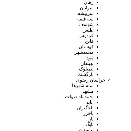
زهان
سرایان
سربیشه
سه قلعه
شوسف
طبس
فردوس
قاین
قهستان
محمدشهر
مود
نهبندان
نیمبلوک
بازگشت
خراسان رضوی
تمام شهر‌ها
مشهد
احمدآباد صولت
انابد
باجگیران
باخرز
بار
بایگ
بجستان