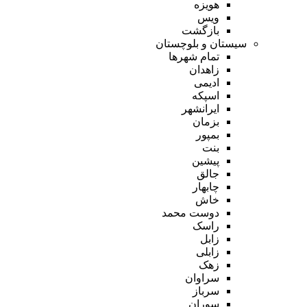
هویزه
ویس
بازگشت
سیستان و بلوچستان
تمام شهر‌ها
زاهدان
ادیمی
اسپکه
ایرانشهر
بزمان
بمپور
بنت
پیشین
جالق
چابهار
خاش
دوست محمد
راسک
زابل
زابلی
زهک
سراوان
سرباز
سوران