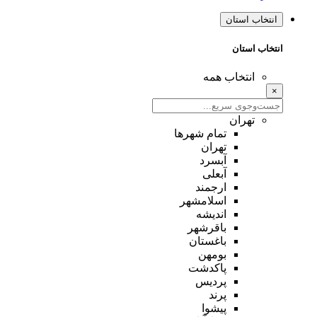
انتخاب استان
انتخاب استان
انتخاب همه
×
تهران
تمام شهر‌ها
تهران
آبسرد
آبعلی
ارجمند
اسلامشهر
اندیشه
باقرشهر
باغستان
بومهن
پاکدشت
پردیس
پرند
پیشوا