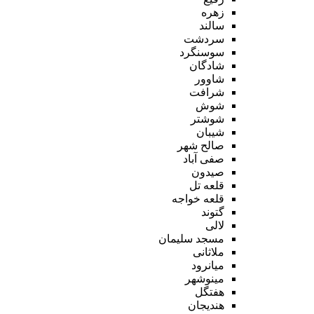
زهره
سالند
سردشت
سوسنگرد
شادگان
شاوور
شرافت
شوش
شوشتر
شیبان
صالح شهر
صفی آباد
صیدون
قلعه تل
قلعه خواجه
گتوند
لالی
مسجد سلیمان
ملاثانی
میانرود
مینوشهر
هفتگل
هندیجان