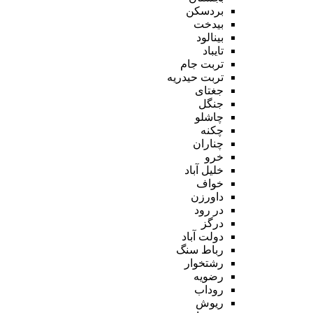
بردسکن
بیدخت
بینالود
تایباد
تربت جام
تربت حیدریه
جغتای
جنگل
چاشلو
چکنه
چناران
خرو
خلیل آباد
خواف
داورزن
در رود
درگز
دولت آباد
رباط سنگ
رشتخوار
رضویه
روداب
ریوش