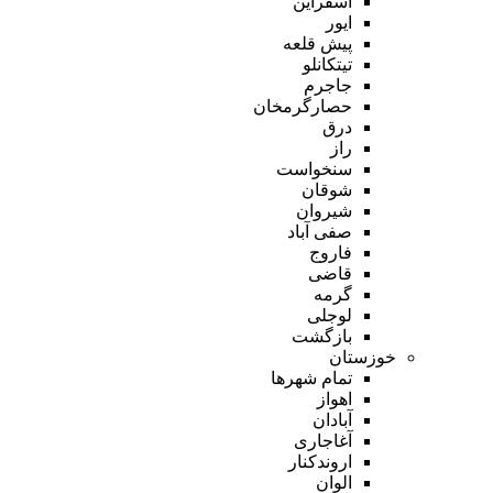
اسفراین
ایور
پیش قلعه
تیتکانلو
جاجرم
حصارگرمخان
درق
راز
سنخواست
شوقان
شیروان
صفی آباد
فاروج
قاضی
گرمه
لوجلی
بازگشت
خوزستان
تمام شهر‌ها
اهواز
آبادان
آغاجاری
اروندکنار
الوان