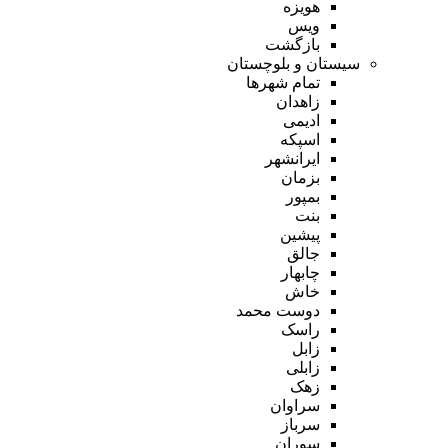
هویزه
ویس
بازگشت
سیستان و بلوچستان
تمام شهر‌ها
زاهدان
ادیمی
اسپکه
ایرانشهر
بزمان
بمپور
بنت
پیشین
جالق
چابهار
خاش
دوست محمد
راسک
زابل
زابلی
زهک
سراوان
سرباز
سوران