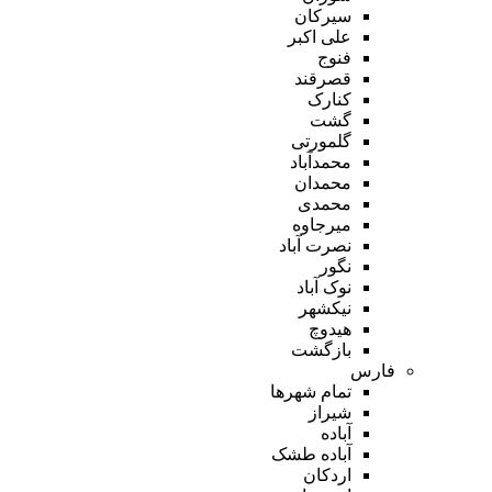
سیرکان
علی اکبر
فنوج
قصرقند
کنارک
گشت
گلمورتی
محمدآباد
محمدان
محمدی
میرجاوه
نصرت آباد
نگور
نوک آباد
نیکشهر
هیدوچ
بازگشت
فارس
تمام شهر‌ها
شیراز
آباده
آباده طشک
اردکان