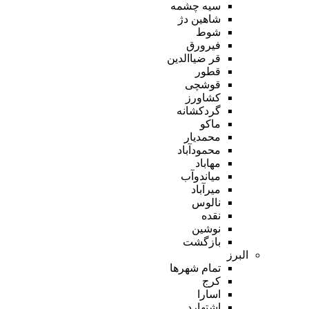
سیه چشمه
شاهین دژ
شوط
فیرورق
قر ضیاالدین
قطور
قوشچی
کشاورز
گردکشانه
ماکو
محمدیار
محمودآباد
مهاباد
میاندوآب
میرآباد
نالوس
نقده
نوشین
بازگشت
البرز
تمام شهر‌ها
کرج
اسارا
اشتهارد