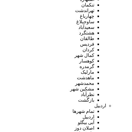
تنکمان
تهراندشت
چهارباغ
ساوجبلاغ
سعیدآباد
هشتگرد
طالقان
فردیس
کردان
کمال شهر
کوهسار
گرمدره
مارلیک
ماهدشت
محمدشهر
مشکین شهر
نظرآباد
بازگشت
اردبیل
تمام شهر‌ها
اردبیل
آبی بیگلو
اصلان دوز