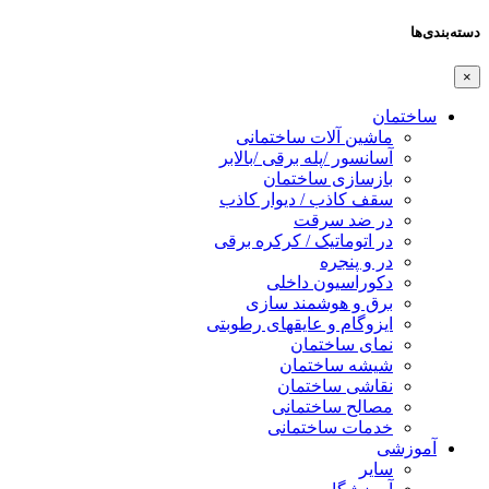
دسته‌بندی‌ها
×
ساختمان
ماشین آلات ساختمانی
آسانسور /پله برقی /بالابر
بازسازی ساختمان
سقف کاذب / دیوار کاذب
در ضد سرقت
در اتوماتیک / کرکره برقی
در و پنجره
دکوراسیون داخلی
برق و هوشمند سازی
ایزوگام و عایقهای رطوبتی
نمای ساختمان
شیشه ساختمان
نقاشی ساختمان
مصالح ساختمانی
خدمات ساختمانی
آموزشی
سایر