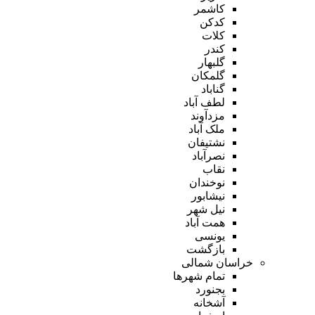
کاشمر
کدکن
کلات
کندر
گلبهار
گلمکان
گناباد
لطف آباد
مزدآوند
ملک آباد
نشتیفان
نصرآباد
نقاب
نوخندان
نیشابور
نیل شهر
همت آباد
یونسی
بازگشت
خراسان شمالی
تمام شهر‌ها
بجنورد
آشخانه