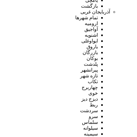
یامچی
بازگشت
آذربایجان غربی
تمام شهر‌ها
ارومیه
آواجیق
اشنویه
ایواوغلی
باروق
بازرگان
بوکان
پلدشت
پیرانشهر
تازه شهر
تکاب
چهاربرج
خوی
دیزج دیز
ربط
سردشت
سرو
سلماس
سیلوانه
سیمینه