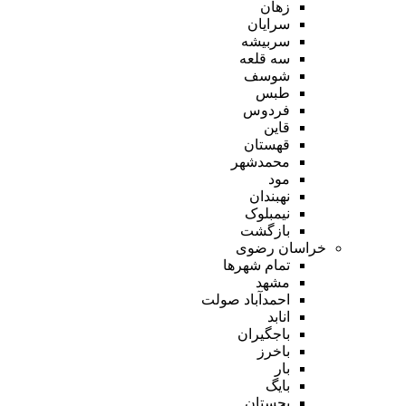
زهان
سرایان
سربیشه
سه قلعه
شوسف
طبس
فردوس
قاین
قهستان
محمدشهر
مود
نهبندان
نیمبلوک
بازگشت
خراسان رضوی
تمام شهر‌ها
مشهد
احمدآباد صولت
انابد
باجگیران
باخرز
بار
بایگ
بجستان