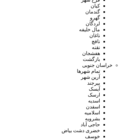
کیان
گندمان
گهرو
لردگان
مال خلیفه
ناغان
نافچ
نقنه
هفشجان
بازگشت
خراسان جنوبی
تمام شهر‌ها
آرین شهر
بیرجند
آیسک
ارسک
اسدیه
اسفدن
اسلامیه
بشرویه
حاجی آباد
خضری دشت بیاض
خوسف