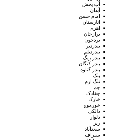
آب پخش
آبدان
امام حسن
انارستان
اهرم
برازجان
بردخون
بندردیر
بندردیلم
بندر ریگ
بندر کنگان
بندر گناوه
بنک
تنگ ارم
جم
چغادک
خارک
خورموج
دالکی
دلوار
ریز
سعدآباد
سیراف