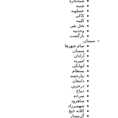
شبانکاره
شنبه
عسلویه
کاکی
کلمه
نخل تقی
وحدتیه
بازگشت
سمنان
تمام شهر‌ها
سمنان
آرادان
امیریه
ایوانکی
بسطام
بیارجمند
دامغان
درجزین
دیباج
سرخه
شاهرود
شهمیرزاد
کلاته خیج
گرمسار