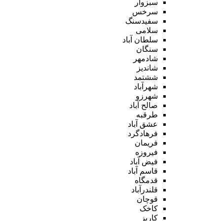
سبزوار
سرخس
سفیدسنگ
سلامی
سلطان آباد
سنگان
شادمهر
شاندیز
ششتمد
شهرآباد
شهرزو
صالح آباد
طرقبه
عشق آباد
فرهادگرد
فریمان
فیروزه
فیض آباد
قاسم آباد
قدمگاه
قلندرآباد
قوچان
کاخک
کاریز