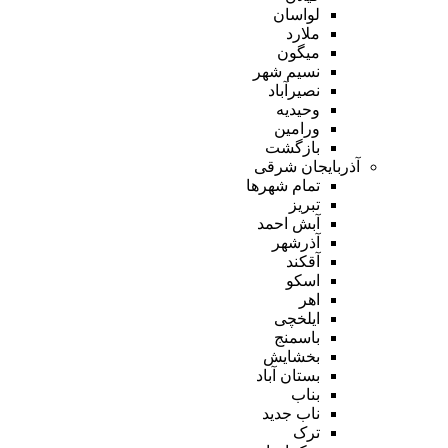
لواسان
ملارد
میگون
نسیم شهر
نصیرآباد
وحیدیه
ورامین
بازگشت
آذربایجان شرقی
تمام شهر‌ها
تبریز
آبش احمد
آذرشهر
آقکند
اسکو
اهر
ایلخچی
باسمنج
بخشایش
بستان آباد
بناب
ناب جدید
ترک