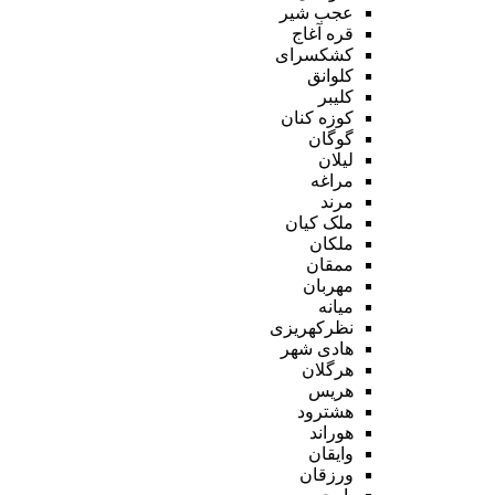
عجب شیر
قره آغاج
کشکسرای
کلوانق
کلیبر
کوزه کنان
گوگان
لیلان
مراغه
مرند
ملک کیان
ملکان
ممقان
مهربان
میانه
نظرکهریزی
هادی شهر
هرگلان
هریس
هشترود
هوراند
وایقان
ورزقان