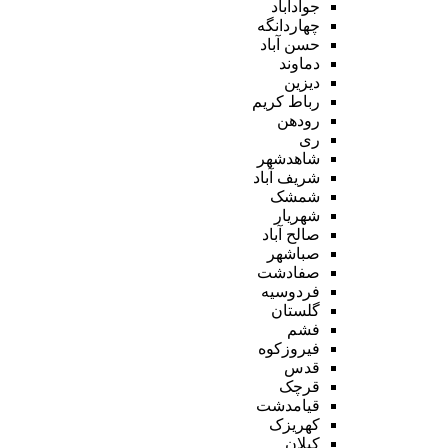
جوادآباد
چهاردانگه
حسن آباد
دماوند
دیزین
رباط کریم
رودهن
ری
شاهدشهر
شریف آباد
شمشک
شهریار
صالح آباد
صباشهر
صفادشت
فردوسیه
گلستان
فشم
فیروزکوه
قدس
قرچک
قیامدشت
کهریزک
کیلان