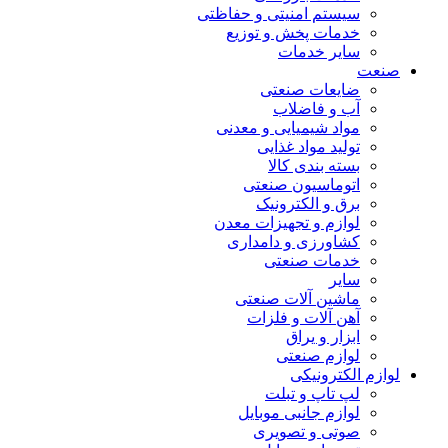
سیستم امنیتی و حفاظتی
خدمات پخش و توزیع
سایر خدمات
صنعت
ضایعات صنعتی
آب و فاضلاب
مواد شیمیایی و معدنی
تولید مواد غذایی
بسته بندی کالا
اتوماسیون صنعتی
برق و الکترونیک
لوازم و تجهیزات معدن
کشاورزی و دامداری
خدمات صنعتی
سایر
ماشین آلات صنعتی
آهن آلات و فلزات
ابزار و یراق
لوازم صنعتی
لوازم الکترونیکی
لپ تاپ و تبلت
لوازم جانبی موبایل
صوتی و تصویری