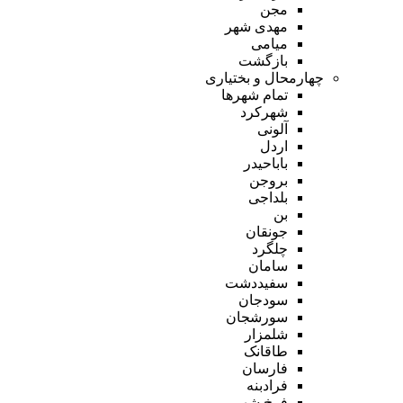
مجن
مهدی شهر
میامی
بازگشت
چهارمحال و بختیاری
تمام شهر‌ها
شهرکرد
آلونی
اردل
باباحیدر
بروجن
بلداجی
بن
جونقان
چلگرد
سامان
سفیددشت
سودجان
سورشجان
شلمزار
طاقانک
فارسان
فرادبنه
فرخ شهر