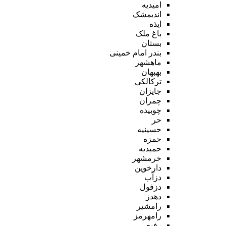
امیدیه
اندیمشک
ایذه
باغ ملک
بستان
بندر امام خمینی
ماهشهر
بهبهان
ترکالکی
جایزان
چمران
چوبیده
حر
حسینیه
حمزه
حمیدیه
خرمشهر
دارخوین
دزآب
دزفول
دهدز
رامشیر
رامهرمز
رفیع