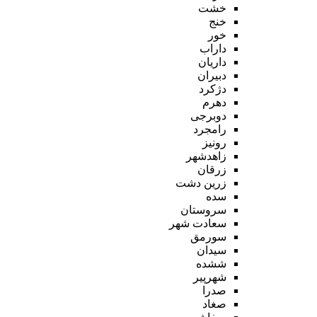
خشت
خنج
خور
داراب
داریان
دبیران
دژکرد
دهرم
دوبرجی
رامجرد
رونیز
زاهدشهر
زرقان
زرین دشت
سده
سروستان
سعادت شهر
سورمق
سیدان
ششده
شهرپیر
صدرا
صغاد