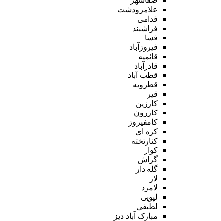
صفاشهر
علامرودشت
فدامی
فراشبند
فسا
فیروزآباد
قائمیه
قادرآباد
قطب آباد
قطرویه
قیر
کارزین
کازرون
کامفیروز
کره ای
کنارتخته
کوار
گراش
گله دار
لار
لامرد
لپویی
لطیفی
مبارک آباد دیز