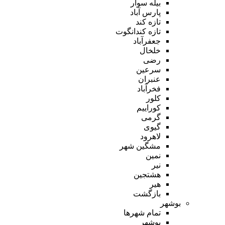
بیله سوار
پارس آباد
تازه کند
تازه کندانگوت
جعفرآباد
خلخال
رضی
سرعین
عنبران
فخرآباد
کلور
کوراییم
گرمی
گیوی
لاهرود
مشگین شهر
نمین
نیر
هشتجین
هیر
بازگشت
بوشهر
تمام شهر‌ها
بوشهر