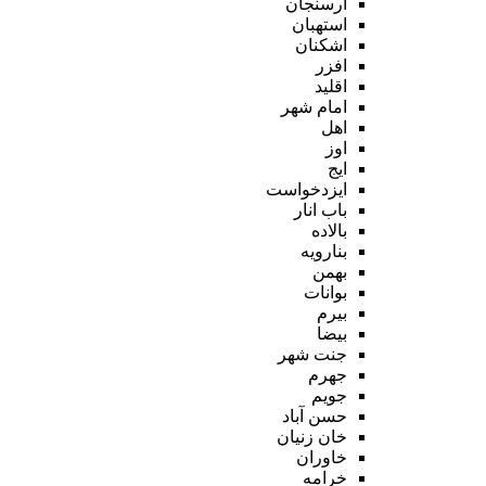
ارسنجان
استهبان
اشکنان
افزر
اقلید
امام شهر
اهل
اوز
ایج
ایزدخواست
باب انار
بالاده
بنارویه
بهمن
بوانات
بیرم
بیضا
جنت شهر
جهرم
جویم
حسن آباد
خان زنیان
خاوران
خرامه