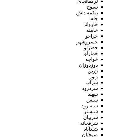
ترکمانچای
تسوج
تیکمه داش
جلفا
خاروانا
خامنه
خراجو
خسروشهر
خضرلو
خمارلو
خواجه
دوزدوزان
زرنق
زنوز
سراب
سردرود
سهند
سیس
سیه رود
شبستر
شربیان
شرفخانه
شندآباد
صوفیان