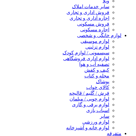
ویلا
سایر خدمات املاک
فروش اداری و تجاری
اجاره اداری و تجاری
فروش مسکونی
اجاره مسکونی
لوازم خانگی و شخصی
لوازم موسیقی
لوازم تزئینی
سیسمونی / لوازم کودک
لوازم اداری فروشگاهی
تصفیه آب و هوا
کیف و کفش
مجله و کتاب
پوشاک
کالای خواب
فرش / گلیم / قالیچه
لوازم چوبی / مبلمان
لوازم برقی و گازی
اسباب بازی
سایر
لوازم ورزشی
لوازم خانه و آشپزخانه
متفرقه