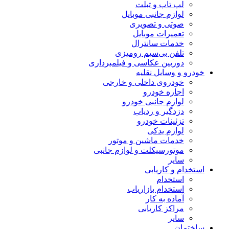
لپ تاپ و تبلت
لوازم جانبی موبایل
صوتی و تصویری
تعمیرات موبایل
خدمات سانترال
تلفن بی‌سیم رومیزی
دوربین عکاسی و فیلمبرداری
خودرو و وسایل نقلیه
خودروی داخلی و خارجی
اجاره خودرو
لوازم جانبی خودرو
دزدگیر و ردیاب
تزئینات خودرو
لوازم یدکی
خدمات ماشین و موتور
موتورسیکلت و لوازم جانبی
سایر
استخدام و کاریابی
استخدام
استخدام بازاریاب
آماده به کار
مراکز کاریابی
سایر
ساختمان