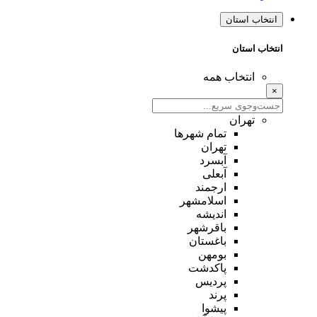
انتخاب استان
انتخاب استان
انتخاب همه
×
تهران
تمام شهر‌ها
تهران
آبسرد
آبعلی
ارجمند
اسلامشهر
اندیشه
باقرشهر
باغستان
بومهن
پاکدشت
پردیس
پرند
پیشوا