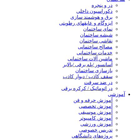
در و پنجره
دکوراسیون داخلی
برق و هوشمند سازی
ایزوگام و عایقهای رطوبتی
نمای ساختمان
شیشه ساختمان
نقاشی ساختمان
مصالح ساختمانی
خدمات ساختمانی
ماشین آلات ساختمانی
آسانسور /پله برقی /بالابر
بازسازی ساختمان
سقف کاذب / دیوار کاذب
در ضد سرقت
در اتوماتیک / کرکره برقی
آموزشی
آموزش حرفه و فن
آموزش تخصصی
آموزش موسیقی
آموزش کامپیوتر
آموزش ورزشی
تدریس خصوصی
پروژه‌های دانشگاهی