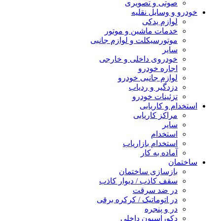
صوتی و تصویری
خودرو و وسایل نقلیه
لوازم یدکی
خدمات ماشین و موتور
موتورسیکلت و لوازم جانبی
سایر
خودروی داخلی و خارجی
اجاره خودرو
لوازم جانبی خودرو
دزدگیر و ردیاب
تزئینات خودرو
استخدام و کاریابی
مراکز کاریابی
سایر
استخدام
استخدام بازاریاب
آماده به کار
ساختمان
بازسازی ساختمان
سقف کاذب / دیوار کاذب
در ضد سرقت
در اتوماتیک / کرکره برقی
در و پنجره
دکوراسیون داخلی