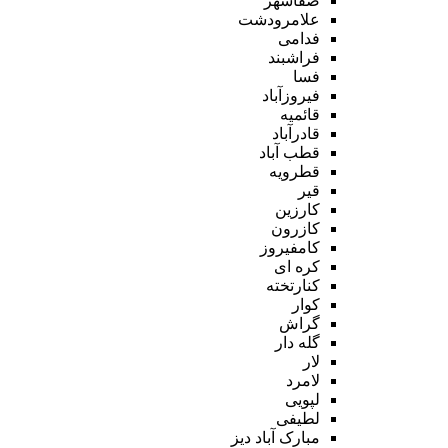
صفاشهر
علامرودشت
فدامی
فراشبند
فسا
فیروزآباد
قائمیه
قادرآباد
قطب آباد
قطرویه
قیر
کارزین
کازرون
کامفیروز
کره ای
کنارتخته
کوار
گراش
گله دار
لار
لامرد
لپویی
لطیفی
مبارک آباد دیز