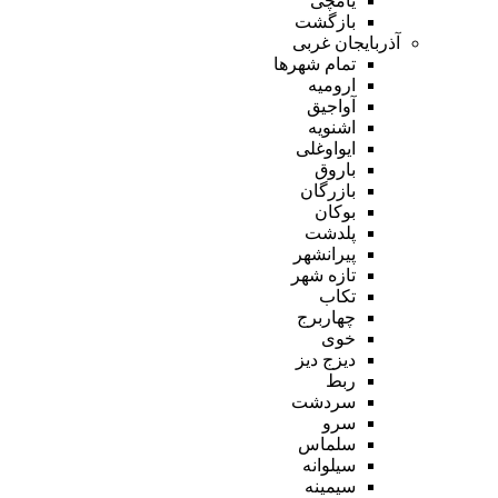
یامچی
بازگشت
آذربایجان غربی
تمام شهر‌ها
ارومیه
آواجیق
اشنویه
ایواوغلی
باروق
بازرگان
بوکان
پلدشت
پیرانشهر
تازه شهر
تکاب
چهاربرج
خوی
دیزج دیز
ربط
سردشت
سرو
سلماس
سیلوانه
سیمینه