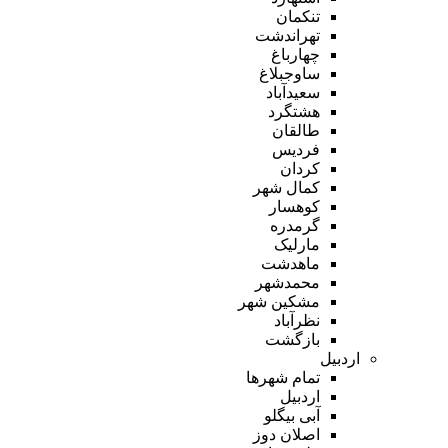
تنکمان
تهراندشت
چهارباغ
ساوجبلاغ
سعیدآباد
هشتگرد
طالقان
فردیس
کردان
کمال شهر
کوهسار
گرمدره
مارلیک
ماهدشت
محمدشهر
مشکین شهر
نظرآباد
بازگشت
اردبیل
تمام شهر‌ها
اردبیل
آبی بیگلو
اصلان دوز