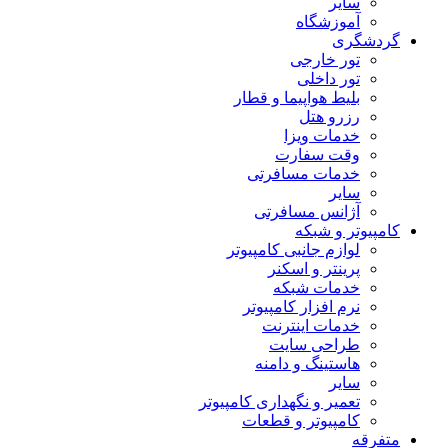
سایر
آموزشگاه
گردشگری
تور خارجی
تور داخلی
بلیط هواپیما و قطار
رزرو هتل
خدمات ویزا
وقت سفارت
خدمات مسافرتی
سایر
آژانس مسافرتی
کامپیوتر و شبکه
لوازم جانبی کامپیوتر
پرینتر و اسکنر
خدمات شبکه
نرم افزار کامپیوتر
خدمات اینترنت
طراحی سایت
هاستینگ و دامنه
سایر
تعمیر و نگهداری کامپیوتر
کامپیوتر و قطعات
متفرقه