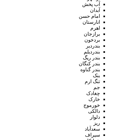
آب پخش
آبدان
امام حسن
انارستان
اهرم
برازجان
بردخون
بندردیر
بندردیلم
بندر ریگ
بندر کنگان
بندر گناوه
بنک
تنگ ارم
جم
چغادک
خارک
خورموج
دالکی
دلوار
ریز
سعدآباد
سیراف