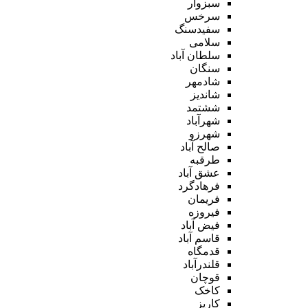
سبزوار
سرخس
سفیدسنگ
سلامی
سلطان آباد
سنگان
شادمهر
شاندیز
ششتمد
شهرآباد
شهرزو
صالح آباد
طرقبه
عشق آباد
فرهادگرد
فریمان
فیروزه
فیض آباد
قاسم آباد
قدمگاه
قلندرآباد
قوچان
کاخک
کاریز