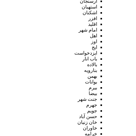
ارسنجان
استهبان
اشکنان
افزر
اقلید
امام شهر
اهل
اوز
ایج
ایزدخواست
باب انار
بالاده
بنارویه
بهمن
بوانات
بیرم
بیضا
جنت شهر
جهرم
جویم
حسن آباد
خان زنیان
خاوران
خرامه