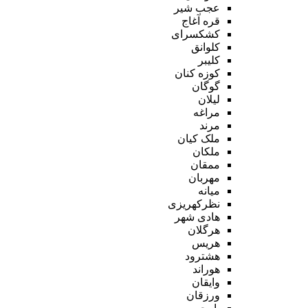
عجب شیر
قره آغاج
کشکسرای
کلوانق
کلیبر
کوزه کنان
گوگان
لیلان
مراغه
مرند
ملک کیان
ملکان
ممقان
مهربان
میانه
نظرکهریزی
هادی شهر
هرگلان
هریس
هشترود
هوراند
وایقان
ورزقان