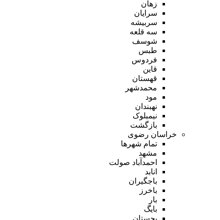
زهان
سرایان
سربیشه
سه قلعه
شوسف
طبس
فردوس
قاین
قهستان
محمدشهر
مود
نهبندان
نیمبلوک
بازگشت
خراسان رضوی
تمام شهر‌ها
مشهد
احمدآباد صولت
انابد
باجگیران
باخرز
بار
بایگ
بجستان