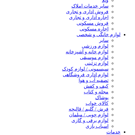
ویلا
سایر خدمات املاک
فروش اداری و تجاری
اجاره اداری و تجاری
فروش مسکونی
اجاره مسکونی
لوازم خانگی و شخصی
سایر
لوازم ورزشی
لوازم خانه و آشپزخانه
لوازم موسیقی
لوازم تزئینی
سیسمونی / لوازم کودک
لوازم اداری فروشگاهی
تصفیه آب و هوا
کیف و کفش
مجله و کتاب
پوشاک
کالای خواب
فرش / گلیم / قالیچه
لوازم چوبی / مبلمان
لوازم برقی و گازی
اسباب بازی
خدمات