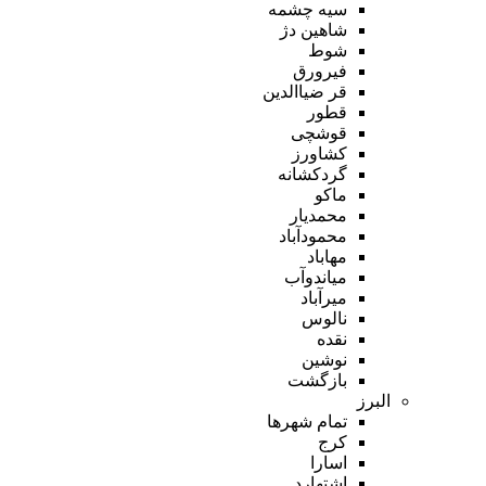
سیه چشمه
شاهین دژ
شوط
فیرورق
قر ضیاالدین
قطور
قوشچی
کشاورز
گردکشانه
ماکو
محمدیار
محمودآباد
مهاباد
میاندوآب
میرآباد
نالوس
نقده
نوشین
بازگشت
البرز
تمام شهر‌ها
کرج
اسارا
اشتهارد