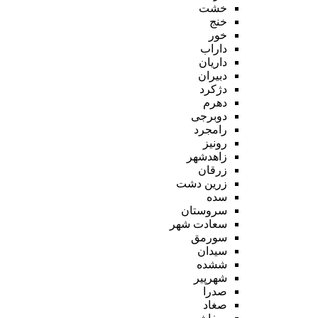
خشت
خنج
خور
داراب
داریان
دبیران
دژکرد
دهرم
دوبرجی
رامجرد
رونیز
زاهدشهر
زرقان
زرین دشت
سده
سروستان
سعادت شهر
سورمق
سیدان
ششده
شهرپیر
صدرا
صغاد