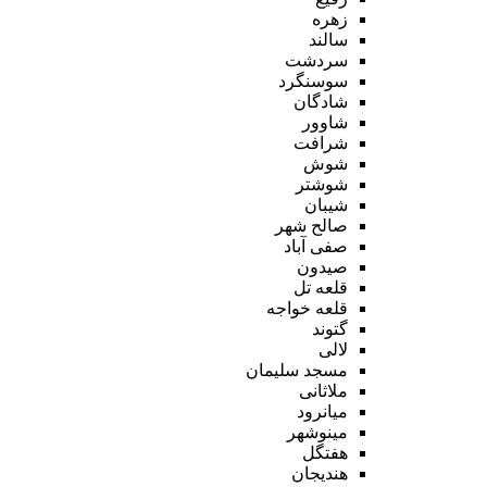
زهره
سالند
سردشت
سوسنگرد
شادگان
شاوور
شرافت
شوش
شوشتر
شیبان
صالح شهر
صفی آباد
صیدون
قلعه تل
قلعه خواجه
گتوند
لالی
مسجد سلیمان
ملاثانی
میانرود
مینوشهر
هفتگل
هندیجان