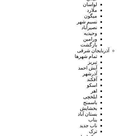
لواسان
ملارد
میگون
نسیم شهر
نصیرآباد
وحیدیه
ورامین
بازگشت
آذربایجان شرقی
تمام شهر‌ها
تبریز
آبش احمد
آذرشهر
آقکند
اسکو
اهر
ایلخچی
باسمنج
بخشایش
بستان آباد
بناب
ناب جدید
ترک