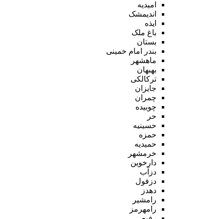
امیدیه
اندیمشک
ایذه
باغ ملک
بستان
بندر امام خمینی
ماهشهر
بهبهان
ترکالکی
جایزان
چمران
چوبیده
حر
حسینیه
حمزه
حمیدیه
خرمشهر
دارخوین
دزآب
دزفول
دهدز
رامشیر
رامهرمز
رفیع