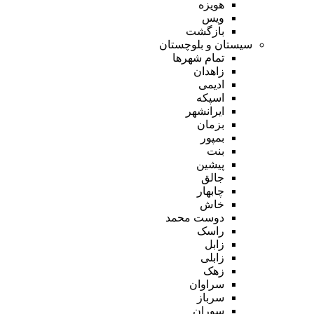
هویزه
ویس
بازگشت
سیستان و بلوچستان
تمام شهر‌ها
زاهدان
ادیمی
اسپکه
ایرانشهر
بزمان
بمپور
بنت
پیشین
جالق
چابهار
خاش
دوست محمد
راسک
زابل
زابلی
زهک
سراوان
سرباز
سوران