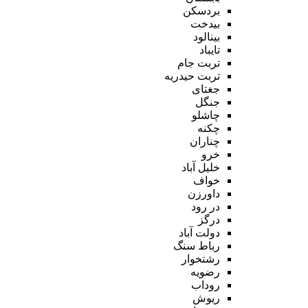
بردسکن
بیدخت
بینالود
تایباد
تربت جام
تربت حیدریه
جغتای
جنگل
چاشلو
چکنه
چناران
خرو
خلیل آباد
خواف
داورزن
در رود
درگز
دولت آباد
رباط سنگ
رشتخوار
رضویه
روداب
ریوش