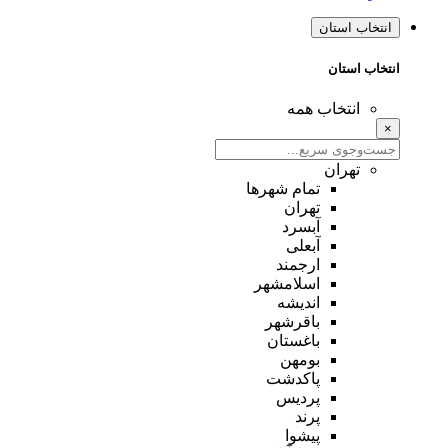
انتخاب استان
انتخاب استان
انتخاب همه
×
تهران
تمام شهر‌ها
تهران
آبسرد
آبعلی
ارجمند
اسلامشهر
اندیشه
باقرشهر
باغستان
بومهن
پاکدشت
پردیس
پرند
پیشوا