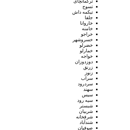
ترکمانچای
تسوج
تیکمه داش
جلفا
خاروانا
خامنه
خراجو
خسروشهر
خضرلو
خمارلو
خواجه
دوزدوزان
زرنق
زنوز
سراب
سردرود
سهند
سیس
سیه رود
شبستر
شربیان
شرفخانه
شندآباد
صوفیان