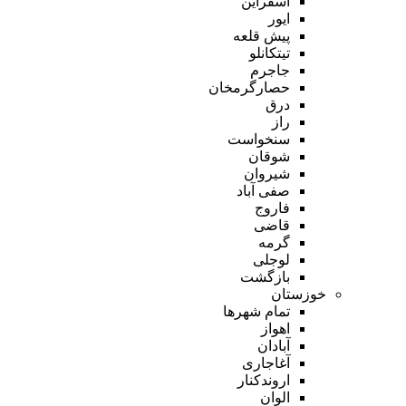
اسفراین
ایور
پیش قلعه
تیتکانلو
جاجرم
حصارگرمخان
درق
راز
سنخواست
شوقان
شیروان
صفی آباد
فاروج
قاضی
گرمه
لوجلی
بازگشت
خوزستان
تمام شهر‌ها
اهواز
آبادان
آغاجاری
اروندکنار
الوان