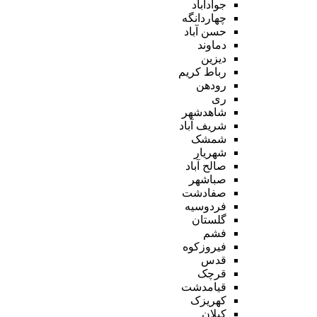
جوادآباد
چهاردانگه
حسن آباد
دماوند
دیزین
رباط کریم
رودهن
ری
شاهدشهر
شریف آباد
شمشک
شهریار
صالح آباد
صباشهر
صفادشت
فردوسیه
گلستان
فشم
فیروزکوه
قدس
قرچک
قیامدشت
کهریزک
کیلان