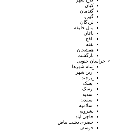
کیان
گندمان
گهرو
لردگان
مال خلیفه
ناغان
نافچ
نقنه
هفشجان
بازگشت
خراسان جنوبی
تمام شهر‌ها
آرین شهر
بیرجند
آیسک
ارسک
اسدیه
اسفدن
اسلامیه
بشرویه
حاجی آباد
خضری دشت بیاض
خوسف