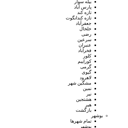
بیله سوار
پارس آباد
تازه کند
تازه کندانگوت
جعفرآباد
خلخال
رضی
سرعین
عنبران
فخرآباد
کلور
کوراییم
گرمی
گیوی
لاهرود
مشگین شهر
نمین
نیر
هشتجین
هیر
بازگشت
بوشهر
تمام شهر‌ها
بوشهر