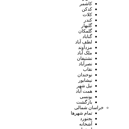
کاشمر
کدکن
کلات
کندر
گلبهار
گلمکان
گناباد
لطف آباد
مزدآوند
ملک آباد
نشتیفان
نصرآباد
نقاب
نوخندان
نیشابور
نیل شهر
همت آباد
یونسی
بازگشت
خراسان شمالی
تمام شهر‌ها
بجنورد
آشخانه