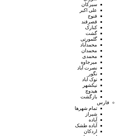
سیرکان
علی اکبر
فنوج
قصرقند
کنارک
گشت
گلمورتی
محمدآباد
محمدان
محمدی
میرجاوه
نصرت آباد
نگور
نوک آباد
نیکشهر
هیدوچ
بازگشت
فارس
تمام شهر‌ها
شیراز
آباده
آباده طشک
اردکان