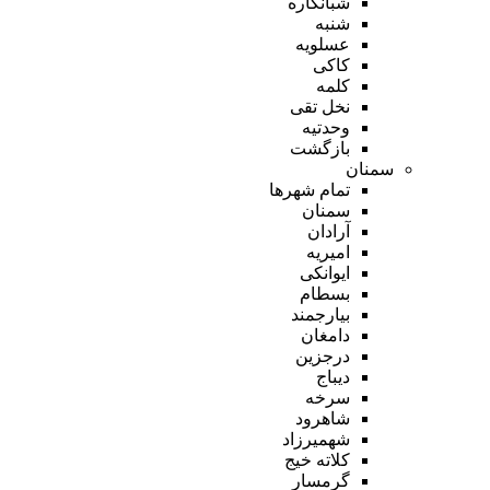
شبانکاره
شنبه
عسلویه
کاکی
کلمه
نخل تقی
وحدتیه
بازگشت
سمنان
تمام شهر‌ها
سمنان
آرادان
امیریه
ایوانکی
بسطام
بیارجمند
دامغان
درجزین
دیباج
سرخه
شاهرود
شهمیرزاد
کلاته خیج
گرمسار