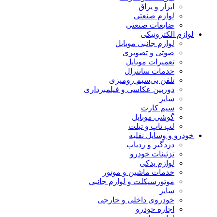
ابزار و یراق
لوازم صنعتی
ضایعات صنعتی
لوازم الکترونیکی
لوازم جانبی موبایل
صوتی و تصویری
تعمیرات موبایل
خدمات سانترال
تلفن بی‌سیم رومیزی
دوربین عکاسی و فیلمبرداری
سایر
سیم کارت
گوشی موبایل
لپ تاپ و تبلت
خودرو و وسایل نقلیه
دزدگیر و ردیاب
تزئینات خودرو
لوازم یدکی
خدمات ماشین و موتور
موتورسیکلت و لوازم جانبی
سایر
خودروی داخلی و خارجی
اجاره خودرو