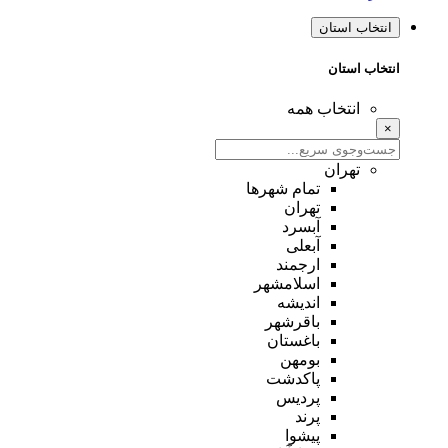
انتخاب استان
انتخاب استان
انتخاب همه
×
تهران
تمام شهر‌ها
تهران
آبسرد
آبعلی
ارجمند
اسلامشهر
اندیشه
باقرشهر
باغستان
بومهن
پاکدشت
پردیس
پرند
پیشوا