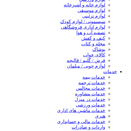
لوازم خانه و آشپزخانه
لوازم موسیقی
لوازم تزئینی
سیسمونی / لوازم کودک
لوازم اداری فروشگاهی
تصفیه آب و هوا
کیف و کفش
مجله و کتاب
پوشاک
کالای خواب
فرش / گلیم / قالیچه
لوازم چوبی / مبلمان
خدمات
خدمات بیمه
خدمات ترجمه
خدمات مجالس
خدمات مشاوره
خدمات در منزل
خدمات ورزشی
خدمات ماشین های اداری
هنری
خدمات مالی و حسابداری
واردات و صادرات