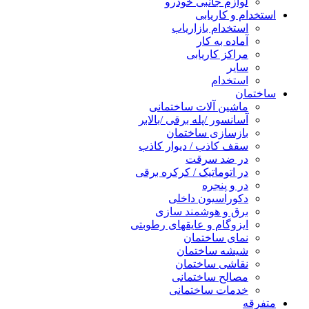
لوازم جانبی خودرو
استخدام و کاریابی
استخدام بازاریاب
آماده به کار
مراکز کاریابی
سایر
استخدام
ساختمان
ماشین آلات ساختمانی
آسانسور /پله برقی /بالابر
بازسازی ساختمان
سقف کاذب / دیوار کاذب
در ضد سرقت
در اتوماتیک / کرکره برقی
در و پنجره
دکوراسیون داخلی
برق و هوشمند سازی
ایزوگام و عایقهای رطوبتی
نمای ساختمان
شیشه ساختمان
نقاشی ساختمان
مصالح ساختمانی
خدمات ساختمانی
متفرقه