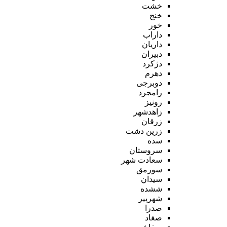
خشت
خنج
خور
داراب
داریان
دبیران
دژکرد
دهرم
دوبرجی
رامجرد
رونیز
زاهدشهر
زرقان
زرین دشت
سده
سروستان
سعادت شهر
سورمق
سیدان
ششده
شهرپیر
صدرا
صغاد