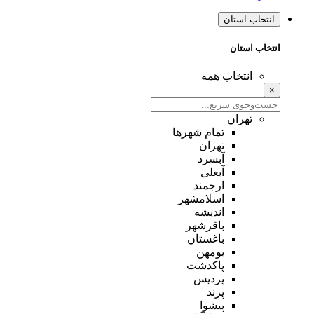
انتخاب استان
انتخاب استان
انتخاب همه
×
تهران
تمام شهر‌ها
تهران
آبسرد
آبعلی
ارجمند
اسلامشهر
اندیشه
باقرشهر
باغستان
بومهن
پاکدشت
پردیس
پرند
پیشوا