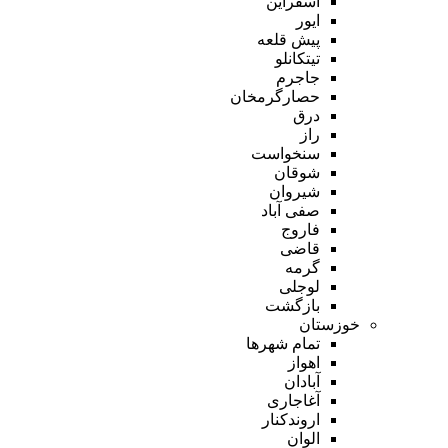
اسفراین
ایور
پیش قلعه
تیتکانلو
جاجرم
حصارگرمخان
درق
راز
سنخواست
شوقان
شیروان
صفی آباد
فاروج
قاضی
گرمه
لوجلی
بازگشت
خوزستان
تمام شهر‌ها
اهواز
آبادان
آغاجاری
اروندکنار
الوان