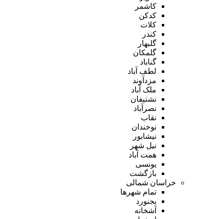
کاشمر
کدکن
کلات
کندر
گلبهار
گلمکان
گناباد
لطف آباد
مزدآوند
ملک آباد
نشتیفان
نصرآباد
نقاب
نوخندان
نیشابور
نیل شهر
همت آباد
یونسی
بازگشت
خراسان شمالی
تمام شهر‌ها
بجنورد
آشخانه