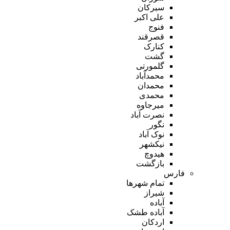
سیرکان
علی اکبر
فنوج
قصرقند
کنارک
گشت
گلمورتی
محمدآباد
محمدان
محمدی
میرجاوه
نصرت آباد
نگور
نوک آباد
نیکشهر
هیدوچ
بازگشت
فارس
تمام شهر‌ها
شیراز
آباده
آباده طشک
اردکان