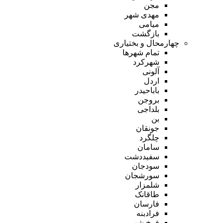
مجن
مهدی شهر
میامی
بازگشت
چهارمحال و بختیاری
تمام شهر‌ها
شهرکرد
آلونی
اردل
باباحیدر
بروجن
بلداجی
بن
جونقان
چلگرد
سامان
سفیددشت
سودجان
سورشجان
شلمزار
طاقانک
فارسان
فرادبنه
فرخ شهر