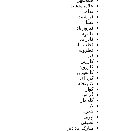
صفاشهر
علامرودشت
فدامی
فراشبند
فسا
فیروزآباد
قائمیه
قادرآباد
قطب آباد
قطرویه
قیر
کارزین
کازرون
کامفیروز
کره ای
کنارتخته
کوار
گراش
گله دار
لار
لامرد
لپویی
لطیفی
مبارک آباد دیز