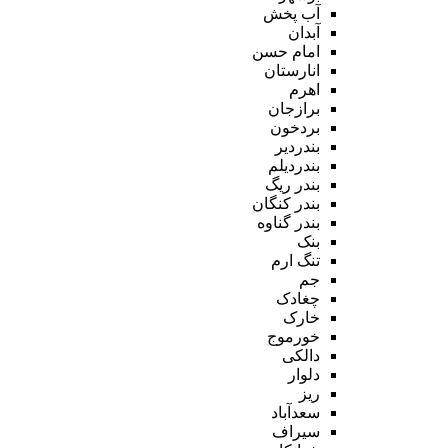
آب پخش
آبدان
امام حسن
انارستان
اهرم
برازجان
بردخون
بندردیر
بندردیلم
بندر ریگ
بندر کنگان
بندر گناوه
بنک
تنگ ارم
جم
چغادک
خارک
خورموج
دالکی
دلوار
ریز
سعدآباد
سیراف