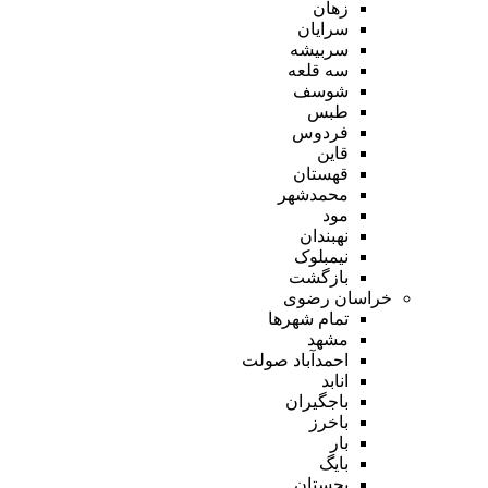
زهان
سرایان
سربیشه
سه قلعه
شوسف
طبس
فردوس
قاین
قهستان
محمدشهر
مود
نهبندان
نیمبلوک
بازگشت
خراسان رضوی
تمام شهر‌ها
مشهد
احمدآباد صولت
انابد
باجگیران
باخرز
بار
بایگ
بجستان