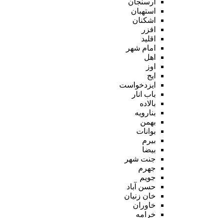
ارسنجان
استهبان
اشکنان
افزر
اقلید
امام شهر
اهل
اوز
ایج
ایزدخواست
باب انار
بالاده
بنارویه
بهمن
بوانات
بیرم
بیضا
جنت شهر
جهرم
جویم
حسن آباد
خان زنیان
خاوران
خرامه