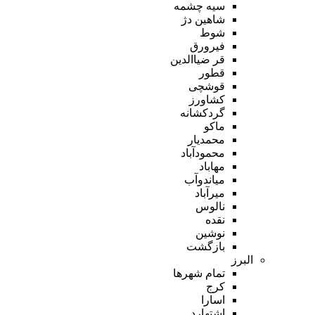
سیه چشمه
شاهین دژ
شوط
فیرورق
قر ضیاالدین
قطور
قوشچی
کشاورز
گردکشانه
ماکو
محمدیار
محمودآباد
مهاباد
میاندوآب
میرآباد
نالوس
نقده
نوشین
بازگشت
البرز
تمام شهر‌ها
کرج
اسارا
اشتهارد