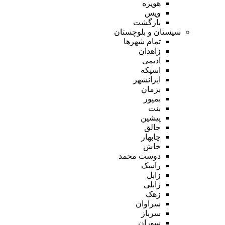
هویزه
ویس
بازگشت
سیستان و بلوچستان
تمام شهر‌ها
زاهدان
ادیمی
اسپکه
ایرانشهر
بزمان
بمپور
بنت
پیشین
جالق
چابهار
خاش
دوست محمد
راسک
زابل
زابلی
زهک
سراوان
سرباز
سوران