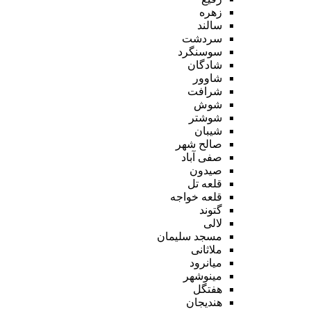
زهره
سالند
سردشت
سوسنگرد
شادگان
شاوور
شرافت
شوش
شوشتر
شیبان
صالح شهر
صفی آباد
صیدون
قلعه تل
قلعه خواجه
گتوند
لالی
مسجد سلیمان
ملاثانی
میانرود
مینوشهر
هفتگل
هندیجان