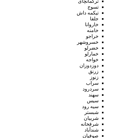
ترکمانچای
تسوج
تیکمه داش
جلفا
خاروانا
خامنه
خراجو
خسروشهر
خضرلو
خمارلو
خواجه
دوزدوزان
زرنق
زنوز
سراب
سردرود
سهند
سیس
سیه رود
شبستر
شربیان
شرفخانه
شندآباد
صوفیان