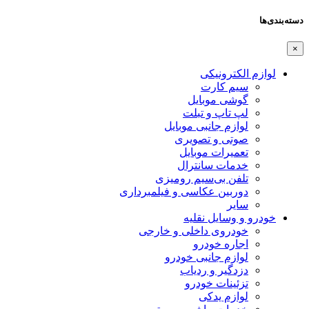
دسته‌بندی‌ها
×
لوازم الکترونیکی
سیم کارت
گوشی موبایل
لپ تاپ و تبلت
لوازم جانبی موبایل
صوتی و تصویری
تعمیرات موبایل
خدمات سانترال
تلفن بی‌سیم رومیزی
دوربین عکاسی و فیلمبرداری
سایر
خودرو و وسایل نقلیه
خودروی داخلی و خارجی
اجاره خودرو
لوازم جانبی خودرو
دزدگیر و ردیاب
تزئینات خودرو
لوازم یدکی