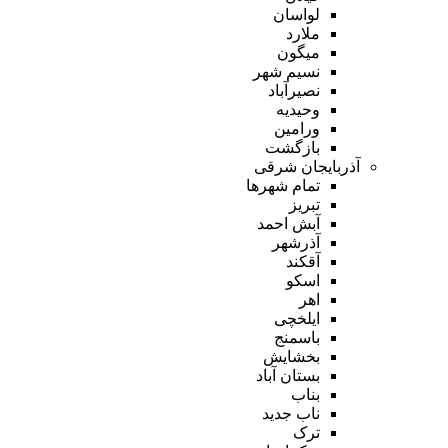
لواسان
ملارد
میگون
نسیم شهر
نصیرآباد
وحیدیه
ورامین
بازگشت
آذربایجان شرقی
تمام شهر‌ها
تبریز
آبش احمد
آذرشهر
آقکند
اسکو
اهر
ایلخچی
باسمنج
بخشایش
بستان آباد
بناب
ناب جدید
ترک