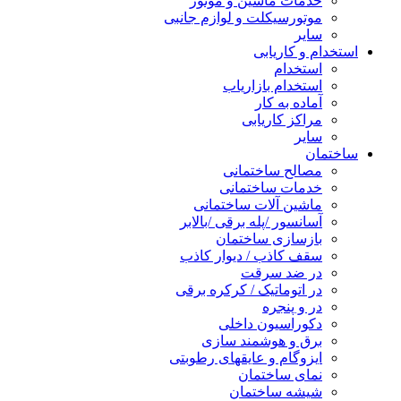
خدمات ماشین و موتور
موتورسیکلت و لوازم جانبی
سایر
استخدام و کاریابی
استخدام
استخدام بازاریاب
آماده به کار
مراکز کاریابی
سایر
ساختمان
مصالح ساختمانی
خدمات ساختمانی
ماشین آلات ساختمانی
آسانسور /پله برقی /بالابر
بازسازی ساختمان
سقف کاذب / دیوار کاذب
در ضد سرقت
در اتوماتیک / کرکره برقی
در و پنجره
دکوراسیون داخلی
برق و هوشمند سازی
ایزوگام و عایقهای رطوبتی
نمای ساختمان
شیشه ساختمان