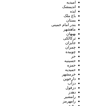
امیدیه
اندیمشک
ایذه
باغ ملک
بستان
بندر امام خمینی
ماهشهر
بهبهان
ترکالکی
جایزان
چمران
چوبیده
حر
حسینیه
حمزه
حمیدیه
خرمشهر
دارخوین
دزآب
دزفول
دهدز
رامشیر
رامهرمز
رفیع