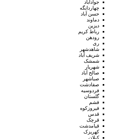
جوادآباد
چهاردانگه
حسن آباد
دماوند
دیزین
رباط کریم
رودهن
ری
شاهدشهر
شریف آباد
شمشک
شهریار
صالح آباد
صباشهر
صفادشت
فردوسیه
گلستان
فشم
فیروزکوه
قدس
قرچک
قیامدشت
کهریزک
کیلان