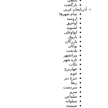
یامچی
بازگشت
آذربایجان غربی
تمام شهر‌ها
ارومیه
آواجیق
اشنویه
ایواوغلی
باروق
بازرگان
بوکان
پلدشت
پیرانشهر
تازه شهر
تکاب
چهاربرج
خوی
دیزج دیز
ربط
سردشت
سرو
سلماس
سیلوانه
سیمینه