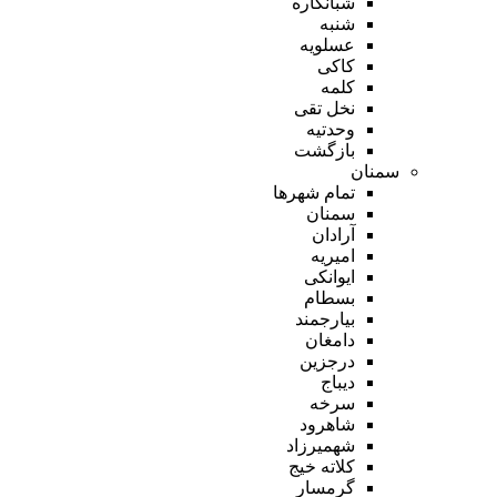
شبانکاره
شنبه
عسلویه
کاکی
کلمه
نخل تقی
وحدتیه
بازگشت
سمنان
تمام شهر‌ها
سمنان
آرادان
امیریه
ایوانکی
بسطام
بیارجمند
دامغان
درجزین
دیباج
سرخه
شاهرود
شهمیرزاد
کلاته خیج
گرمسار