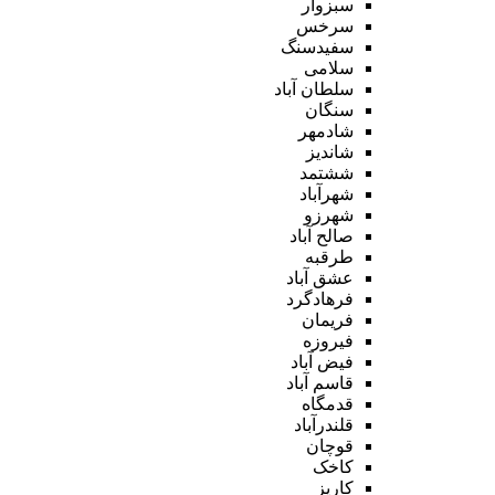
سبزوار
سرخس
سفیدسنگ
سلامی
سلطان آباد
سنگان
شادمهر
شاندیز
ششتمد
شهرآباد
شهرزو
صالح آباد
طرقبه
عشق آباد
فرهادگرد
فریمان
فیروزه
فیض آباد
قاسم آباد
قدمگاه
قلندرآباد
قوچان
کاخک
کاریز