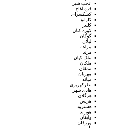
عجب شیر
قره آغاج
کشکسرای
کلوانق
کلیبر
کوزه کنان
گوگان
لیلان
مراغه
مرند
ملک کیان
ملکان
ممقان
مهربان
میانه
نظرکهریزی
هادی شهر
هرگلان
هریس
هشترود
هوراند
وایقان
ورزقان