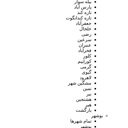
بیله سوار
پارس آباد
تازه کند
تازه کندانگوت
جعفرآباد
خلخال
رضی
سرعین
عنبران
فخرآباد
کلور
کوراییم
گرمی
گیوی
لاهرود
مشگین شهر
نمین
نیر
هشتجین
هیر
بازگشت
بوشهر
تمام شهر‌ها
بوشهر