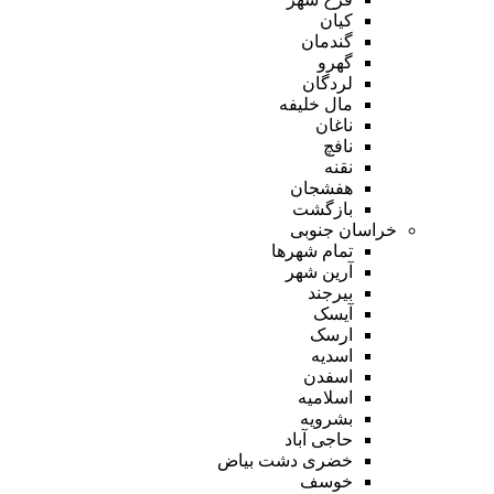
کیان
گندمان
گهرو
لردگان
مال خلیفه
ناغان
نافچ
نقنه
هفشجان
بازگشت
خراسان جنوبی
تمام شهر‌ها
آرین شهر
بیرجند
آیسک
ارسک
اسدیه
اسفدن
اسلامیه
بشرویه
حاجی آباد
خضری دشت بیاض
خوسف