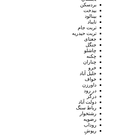
بردسکن
بیدخت
بینالود
تایباد
تربت جام
تربت حیدریه
جغتای
جنگل
چاشلو
چکنه
چناران
خرو
خلیل آباد
خواف
داورزن
در رود
درگز
دولت آباد
رباط سنگ
رشتخوار
رضویه
روداب
ریوش