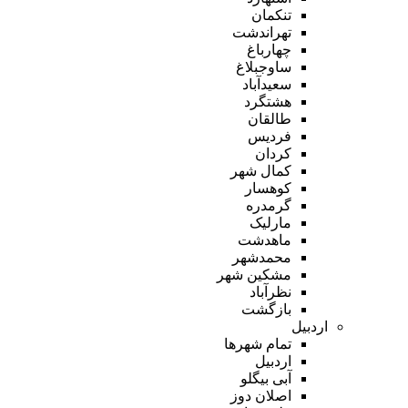
تنکمان
تهراندشت
چهارباغ
ساوجبلاغ
سعیدآباد
هشتگرد
طالقان
فردیس
کردان
کمال شهر
کوهسار
گرمدره
مارلیک
ماهدشت
محمدشهر
مشکین شهر
نظرآباد
بازگشت
اردبیل
تمام شهر‌ها
اردبیل
آبی بیگلو
اصلان دوز