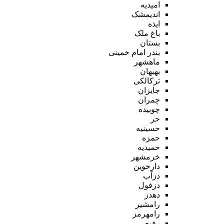
امیدیه
اندیمشک
ایذه
باغ ملک
بستان
بندر امام خمینی
ماهشهر
بهبهان
ترکالکی
جایزان
چمران
چوبیده
حر
حسینیه
حمزه
حمیدیه
خرمشهر
دارخوین
دزآب
دزفول
دهدز
رامشیر
رامهرمز
رفیع