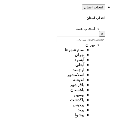
انتخاب استان
انتخاب استان
انتخاب همه
×
تهران
تمام شهر‌ها
تهران
آبسرد
آبعلی
ارجمند
اسلامشهر
اندیشه
باقرشهر
باغستان
بومهن
پاکدشت
پردیس
پرند
پیشوا