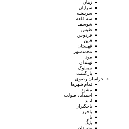
زهان
سرایان
سربیشه
سه قلعه
شوسف
طبس
فردوس
قاین
قهستان
محمدشهر
مود
نهبندان
نیمبلوک
بازگشت
خراسان رضوی
تمام شهر‌ها
مشهد
احمدآباد صولت
انابد
باجگیران
باخرز
بار
بایگ
بجستان