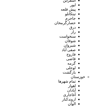
اسفراین
ایور
پیش قلعه
تیتکانلو
جاجرم
حصارگرمخان
درق
راز
سنخواست
شوقان
شیروان
صفی آباد
فاروج
قاضی
گرمه
لوجلی
بازگشت
خوزستان
تمام شهر‌ها
اهواز
آبادان
آغاجاری
اروندکنار
الوان