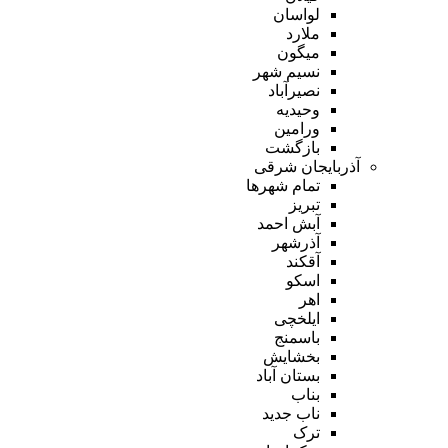
لواسان
ملارد
میگون
نسیم شهر
نصیرآباد
وحیدیه
ورامین
بازگشت
آذربایجان شرقی
تمام شهر‌ها
تبریز
آبش احمد
آذرشهر
آقکند
اسکو
اهر
ایلخچی
باسمنج
بخشایش
بستان آباد
بناب
ناب جدید
ترک