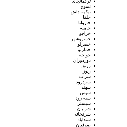
ترکمانچای
تسوج
تیکمه داش
جلفا
خاروانا
خامنه
خراجو
خسروشهر
خضرلو
خمارلو
خواجه
دوزدوزان
زرنق
زنوز
سراب
سردرود
سهند
سیس
سیه رود
شبستر
شربیان
شرفخانه
شندآباد
صوفیان