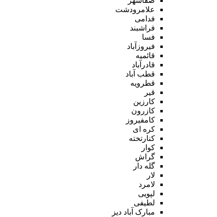
صفاشهر
علامرودشت
فدامی
فراشبند
فسا
فیروزآباد
قائمیه
قادرآباد
قطب آباد
قطرویه
قیر
کارزین
کازرون
کامفیروز
کره ای
کنارتخته
کوار
گراش
گله دار
لار
لامرد
لپویی
لطیفی
مبارک آباد دیز