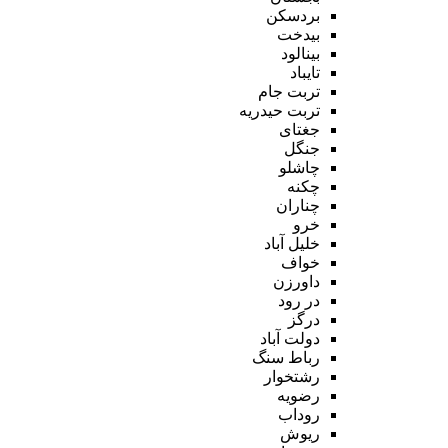
بردسکن
بیدخت
بینالود
تایباد
تربت جام
تربت حیدریه
جغتای
جنگل
چاشلو
چکنه
چناران
خرو
خلیل آباد
خواف
داورزن
در رود
درگز
دولت آباد
رباط سنگ
رشتخوار
رضویه
روداب
ریوش