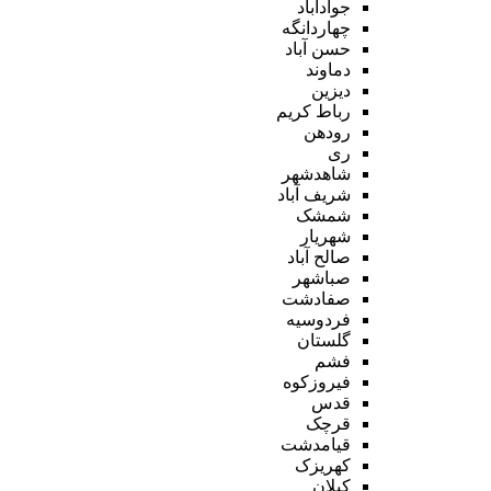
جوادآباد
چهاردانگه
حسن آباد
دماوند
دیزین
رباط کریم
رودهن
ری
شاهدشهر
شریف آباد
شمشک
شهریار
صالح آباد
صباشهر
صفادشت
فردوسیه
گلستان
فشم
فیروزکوه
قدس
قرچک
قیامدشت
کهریزک
کیلان