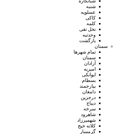
شبانکاره
شنبه
عسلویه
کاکی
کلمه
نخل تقی
وحدتیه
بازگشت
سمنان
تمام شهر‌ها
سمنان
آرادان
امیریه
ایوانکی
بسطام
بیارجمند
دامغان
درجزین
دیباج
سرخه
شاهرود
شهمیرزاد
کلاته خیج
گرمسار