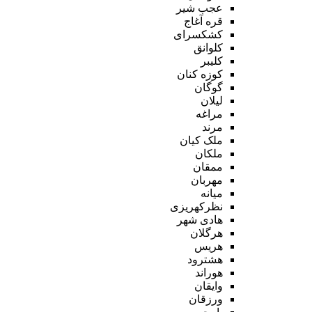
عجب شیر
قره آغاج
کشکسرای
کلوانق
کلیبر
کوزه کنان
گوگان
لیلان
مراغه
مرند
ملک کیان
ملکان
ممقان
مهربان
میانه
نظرکهریزی
هادی شهر
هرگلان
هریس
هشترود
هوراند
وایقان
ورزقان