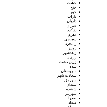
خشت
خنج
خور
داراب
داریان
دبیران
دژکرد
دهرم
دوبرجی
رامجرد
رونیز
زاهدشهر
زرقان
زرین دشت
سده
سروستان
سعادت شهر
سورمق
سیدان
ششده
شهرپیر
صدرا
صغاد