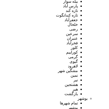
بیله سوار
پارس آباد
تازه کند
تازه کندانگوت
جعفرآباد
خلخال
رضی
سرعین
عنبران
فخرآباد
کلور
کوراییم
گرمی
گیوی
لاهرود
مشگین شهر
نمین
نیر
هشتجین
هیر
بازگشت
بوشهر
تمام شهر‌ها
بوشهر