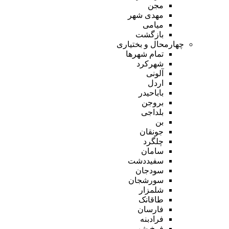
مجن
مهدی شهر
میامی
بازگشت
چهارمحال و بختیاری
تمام شهر‌ها
شهرکرد
آلونی
اردل
باباحیدر
بروجن
بلداجی
بن
جونقان
چلگرد
سامان
سفیددشت
سودجان
سورشجان
شلمزار
طاقانک
فارسان
فرادبنه
فرخ شهر