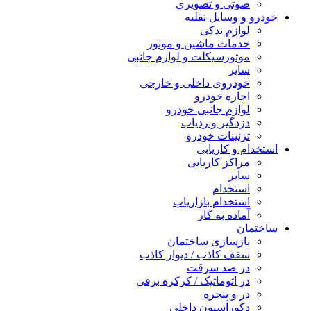
صوتی و تصویری
خودرو و وسایل نقلیه
لوازم یدکی
خدمات ماشین و موتور
موتورسیکلت و لوازم جانبی
سایر
خودروی داخلی و خارجی
اجاره خودرو
لوازم جانبی خودرو
دزدگیر و ردیاب
تزئینات خودرو
استخدام و کاریابی
مراکز کاریابی
سایر
استخدام
استخدام بازاریاب
آماده به کار
ساختمان
بازسازی ساختمان
سقف کاذب / دیوار کاذب
در ضد سرقت
در اتوماتیک / کرکره برقی
در و پنجره
دکوراسیون داخلی