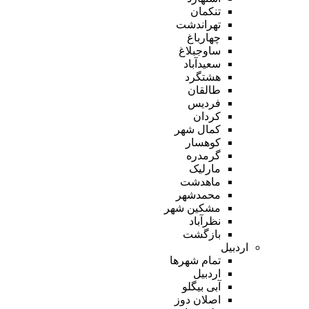
تنکمان
تهراندشت
چهارباغ
ساوجبلاغ
سعیدآباد
هشتگرد
طالقان
فردیس
کردان
کمال شهر
کوهسار
گرمدره
مارلیک
ماهدشت
محمدشهر
مشکین شهر
نظرآباد
بازگشت
اردبیل
تمام شهر‌ها
اردبیل
آبی بیگلو
اصلان دوز