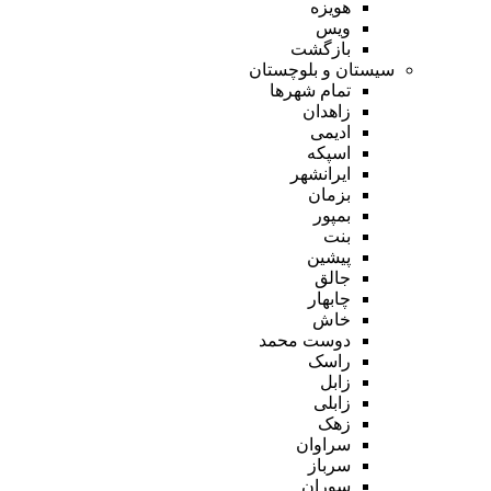
هویزه
ویس
بازگشت
سیستان و بلوچستان
تمام شهر‌ها
زاهدان
ادیمی
اسپکه
ایرانشهر
بزمان
بمپور
بنت
پیشین
جالق
چابهار
خاش
دوست محمد
راسک
زابل
زابلی
زهک
سراوان
سرباز
سوران