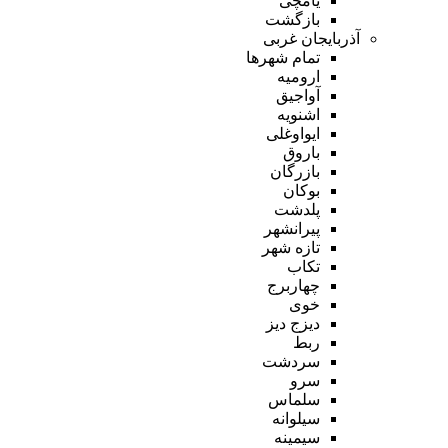
یامچی
بازگشت
آذربایجان غربی
تمام شهر‌ها
ارومیه
آواجیق
اشنویه
ایواوغلی
باروق
بازرگان
بوکان
پلدشت
پیرانشهر
تازه شهر
تکاب
چهاربرج
خوی
دیزج دیز
ربط
سردشت
سرو
سلماس
سیلوانه
سیمینه