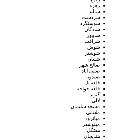
زهره
سالند
سردشت
سوسنگرد
شادگان
شاوور
شرافت
شوش
شوشتر
شیبان
صالح شهر
صفی آباد
صیدون
قلعه تل
قلعه خواجه
گتوند
لالی
مسجد سلیمان
ملاثانی
میانرود
مینوشهر
هفتگل
هندیجان