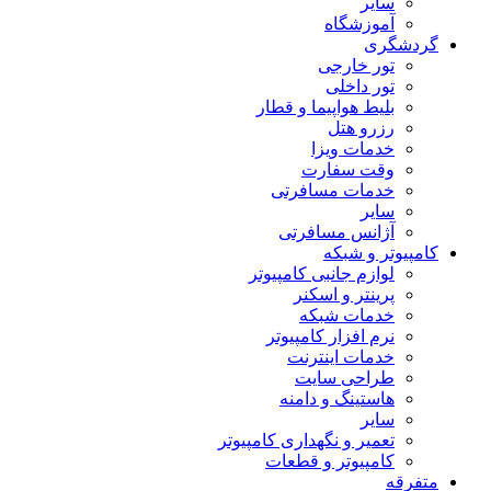
سایر
آموزشگاه
گردشگری
تور خارجی
تور داخلی
بلیط هواپیما و قطار
رزرو هتل
خدمات ویزا
وقت سفارت
خدمات مسافرتی
سایر
آژانس مسافرتی
کامپیوتر و شبکه
لوازم جانبی کامپیوتر
پرینتر و اسکنر
خدمات شبکه
نرم افزار کامپیوتر
خدمات اینترنت
طراحی سایت
هاستینگ و دامنه
سایر
تعمیر و نگهداری کامپیوتر
کامپیوتر و قطعات
متفرقه