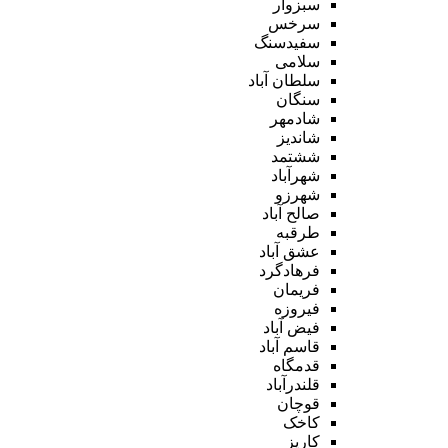
سبزوار
سرخس
سفیدسنگ
سلامی
سلطان آباد
سنگان
شادمهر
شاندیز
ششتمد
شهرآباد
شهرزو
صالح آباد
طرقبه
عشق آباد
فرهادگرد
فریمان
فیروزه
فیض آباد
قاسم آباد
قدمگاه
قلندرآباد
قوچان
کاخک
کاریز