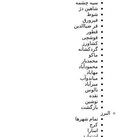
سیه چشمه
شاهین دژ
شوط
فیرورق
قر ضیاالدین
قطور
قوشچی
کشاورز
گردکشانه
ماکو
محمدیار
محمودآباد
مهاباد
میاندوآب
میرآباد
نالوس
نقده
نوشین
بازگشت
البرز
تمام شهر‌ها
کرج
اسارا
اشتهارد