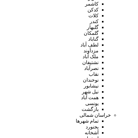
کاشمر
کدکن
کلات
کندر
گلبهار
گلمکان
گناباد
لطف آباد
مزدآوند
ملک آباد
نشتیفان
نصرآباد
نقاب
نوخندان
نیشابور
نیل شهر
همت آباد
یونسی
بازگشت
خراسان شمالی
تمام شهر‌ها
بجنورد
آشخانه