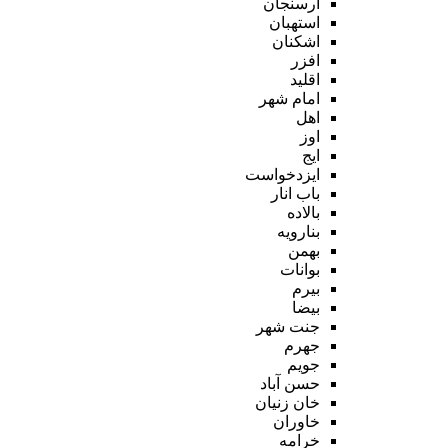
ارسنجان
استهبان
اشکنان
افزر
اقلید
امام شهر
اهل
اوز
ایج
ایزدخواست
باب انار
بالاده
بنارویه
بهمن
بوانات
بیرم
بیضا
جنت شهر
جهرم
جویم
حسن آباد
خان زنیان
خاوران
خرامه