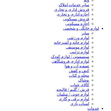
ویلا
سایر خدمات املاک
فروش اداری و تجاری
اجاره اداری و تجاری
فروش مسکونی
اجاره مسکونی
لوازم خانگی و شخصی
سایر
لوازم ورزشی
لوازم خانه و آشپزخانه
لوازم موسیقی
لوازم تزئینی
سیسمونی / لوازم کودک
لوازم اداری فروشگاهی
تصفیه آب و هوا
کیف و کفش
مجله و کتاب
پوشاک
کالای خواب
فرش / گلیم / قالیچه
لوازم چوبی / مبلمان
لوازم برقی و گازی
اسباب بازی
خدمات