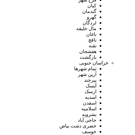
کیان
گندمان
گهرو
لردگان
مال خلیفه
ناغان
نافچ
نقنه
هفشجان
بازگشت
خراسان جنوبی
تمام شهر‌ها
آرین شهر
بیرجند
آیسک
ارسک
اسدیه
اسفدن
اسلامیه
بشرویه
حاجی آباد
خضری دشت بیاض
خوسف