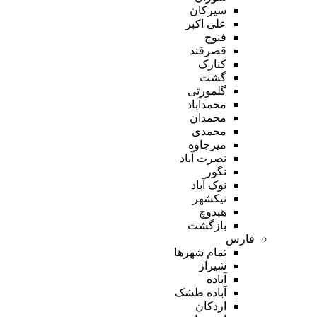
سیرکان
علی اکبر
فنوج
قصرقند
کنارک
گشت
گلمورتی
محمدآباد
محمدان
محمدی
میرجاوه
نصرت آباد
نگور
نوک آباد
نیکشهر
هیدوچ
بازگشت
فارس
تمام شهر‌ها
شیراز
آباده
آباده طشک
اردکان