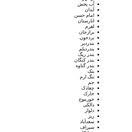
آب پخش
آبدان
امام حسن
انارستان
اهرم
برازجان
بردخون
بندردیر
بندردیلم
بندر ریگ
بندر کنگان
بندر گناوه
بنک
تنگ ارم
جم
چغادک
خارک
خورموج
دالکی
دلوار
ریز
سعدآباد
سیراف