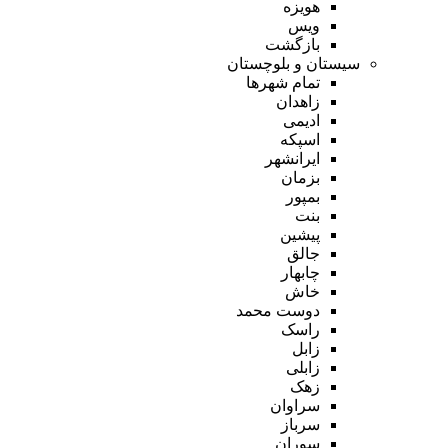
هویزه
ویس
بازگشت
سیستان و بلوچستان
تمام شهر‌ها
زاهدان
ادیمی
اسپکه
ایرانشهر
بزمان
بمپور
بنت
پیشین
جالق
چابهار
خاش
دوست محمد
راسک
زابل
زابلی
زهک
سراوان
سرباز
سوران