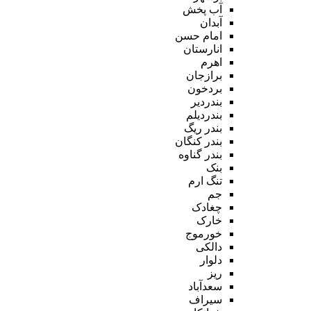
آب پخش
آبدان
امام حسن
انارستان
اهرم
برازجان
بردخون
بندردیر
بندردیلم
بندر ریگ
بندر کنگان
بندر گناوه
بنک
تنگ ارم
جم
چغادک
خارک
خورموج
دالکی
دلوار
ریز
سعدآباد
سیراف