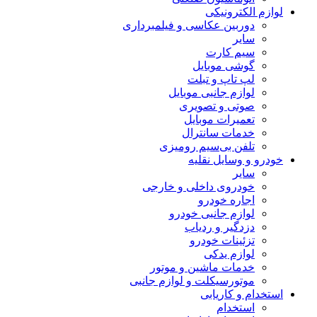
لوازم الکترونیکی
دوربین عکاسی و فیلمبرداری
سایر
سیم کارت
گوشی موبایل
لپ تاپ و تبلت
لوازم جانبی موبایل
صوتی و تصویری
تعمیرات موبایل
خدمات سانترال
تلفن بی‌سیم رومیزی
خودرو و وسایل نقلیه
سایر
خودروی داخلی و خارجی
اجاره خودرو
لوازم جانبی خودرو
دزدگیر و ردیاب
تزئینات خودرو
لوازم یدکی
خدمات ماشین و موتور
موتورسیکلت و لوازم جانبی
استخدام و کاریابی
استخدام