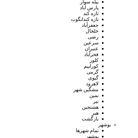
بیله سوار
پارس آباد
تازه کند
تازه کندانگوت
جعفرآباد
خلخال
رضی
سرعین
عنبران
فخرآباد
کلور
کوراییم
گرمی
گیوی
لاهرود
مشگین شهر
نمین
نیر
هشتجین
هیر
بازگشت
بوشهر
تمام شهر‌ها
بوشهر