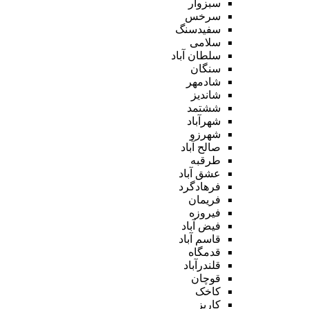
سبزوار
سرخس
سفیدسنگ
سلامی
سلطان آباد
سنگان
شادمهر
شاندیز
ششتمد
شهرآباد
شهرزو
صالح آباد
طرقبه
عشق آباد
فرهادگرد
فریمان
فیروزه
فیض آباد
قاسم آباد
قدمگاه
قلندرآباد
قوچان
کاخک
کاریز