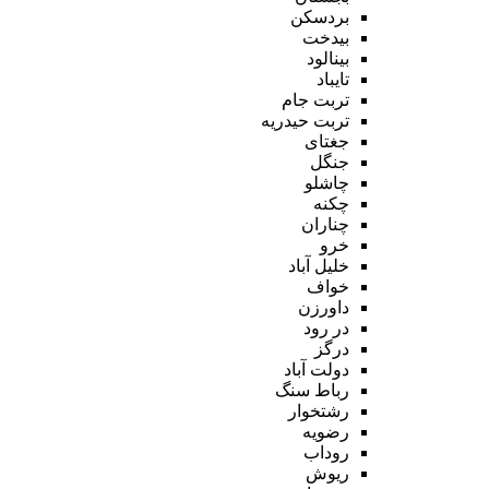
بردسکن
بیدخت
بینالود
تایباد
تربت جام
تربت حیدریه
جغتای
جنگل
چاشلو
چکنه
چناران
خرو
خلیل آباد
خواف
داورزن
در رود
درگز
دولت آباد
رباط سنگ
رشتخوار
رضویه
روداب
ریوش