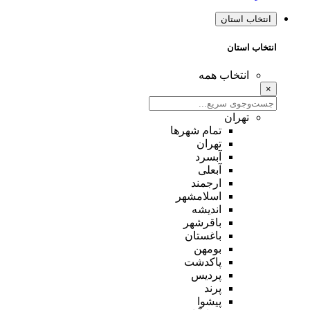
انتخاب استان
انتخاب استان
انتخاب همه
×
تهران
تمام شهر‌ها
تهران
آبسرد
آبعلی
ارجمند
اسلامشهر
اندیشه
باقرشهر
باغستان
بومهن
پاکدشت
پردیس
پرند
پیشوا