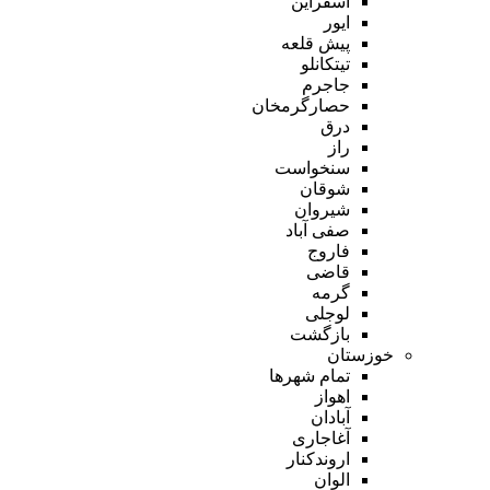
اسفراین
ایور
پیش قلعه
تیتکانلو
جاجرم
حصارگرمخان
درق
راز
سنخواست
شوقان
شیروان
صفی آباد
فاروج
قاضی
گرمه
لوجلی
بازگشت
خوزستان
تمام شهر‌ها
اهواز
آبادان
آغاجاری
اروندکنار
الوان