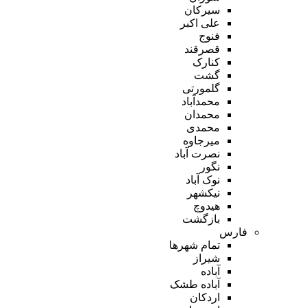
سیرکان
علی اکبر
فنوج
قصرقند
کنارک
گشت
گلمورتی
محمدآباد
محمدان
محمدی
میرجاوه
نصرت آباد
نگور
نوک آباد
نیکشهر
هیدوچ
بازگشت
فارس
تمام شهر‌ها
شیراز
آباده
آباده طشک
اردکان