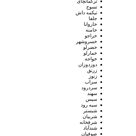
ترکمانچای
تسوج
تیکمه داش
جلفا
خاروانا
خامنه
خراجو
خسروشهر
خضرلو
خمارلو
خواجه
دوزدوزان
زرنق
زنوز
سراب
سردرود
سهند
سیس
سیه رود
شبستر
شربیان
شرفخانه
شندآباد
صوفیان