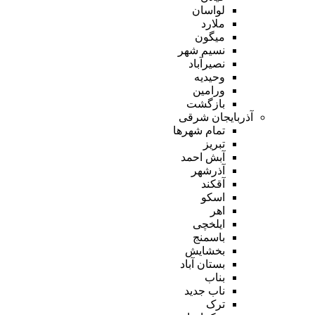
لواسان
ملارد
میگون
نسیم شهر
نصیرآباد
وحیدیه
ورامین
بازگشت
آذربایجان شرقی
تمام شهر‌ها
تبریز
آبش احمد
آذرشهر
آقکند
اسکو
اهر
ایلخچی
باسمنج
بخشایش
بستان آباد
بناب
ناب جدید
ترک