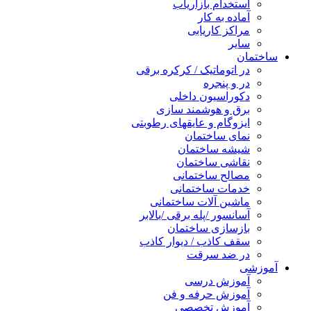
استخدام بازاریاب
آماده به کار
مراکز کاریابی
سایر
ساختمان
در اتوماتیک / کرکره برقی
در و پنجره
دکوراسیون داخلی
برق و هوشمند سازی
ایزوگام و عایقهای رطوبتی
نمای ساختمان
شیشه ساختمان
نقاشی ساختمان
مصالح ساختمانی
خدمات ساختمانی
ماشین آلات ساختمانی
آسانسور /پله برقی /بالابر
بازسازی ساختمان
سقف کاذب / دیوار کاذب
در ضد سرقت
آموزشی
آموزش درسی
آموزش حرفه و فن
آموزش تخصصی