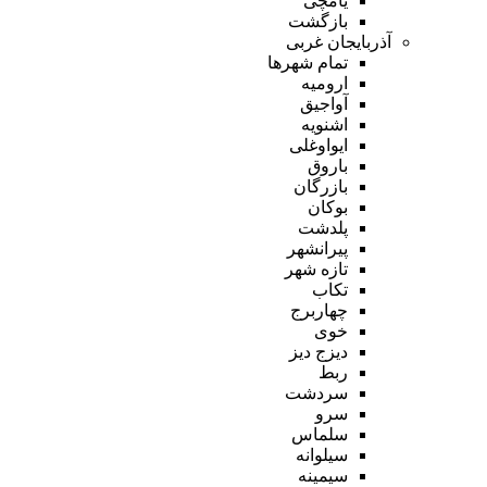
یامچی
بازگشت
آذربایجان غربی
تمام شهر‌ها
ارومیه
آواجیق
اشنویه
ایواوغلی
باروق
بازرگان
بوکان
پلدشت
پیرانشهر
تازه شهر
تکاب
چهاربرج
خوی
دیزج دیز
ربط
سردشت
سرو
سلماس
سیلوانه
سیمینه