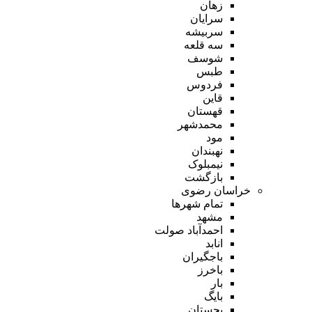
زهان
سرایان
سربیشه
سه قلعه
شوسف
طبس
فردوس
قاین
قهستان
محمدشهر
مود
نهبندان
نیمبلوک
بازگشت
خراسان رضوی
تمام شهر‌ها
مشهد
احمدآباد صولت
انابد
باجگیران
باخرز
بار
بایگ
بجستان