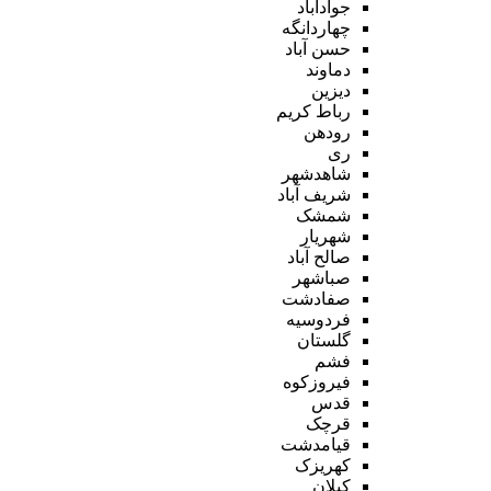
جوادآباد
چهاردانگه
حسن آباد
دماوند
دیزین
رباط کریم
رودهن
ری
شاهدشهر
شریف آباد
شمشک
شهریار
صالح آباد
صباشهر
صفادشت
فردوسیه
گلستان
فشم
فیروزکوه
قدس
قرچک
قیامدشت
کهریزک
کیلان