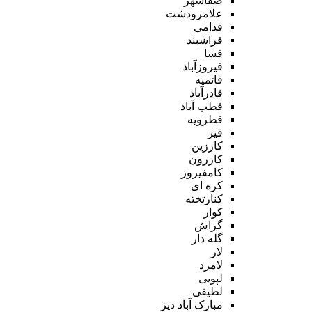
صفاشهر
علامرودشت
فدامی
فراشبند
فسا
فیروزآباد
قائمیه
قادرآباد
قطب آباد
قطرویه
قیر
کارزین
کازرون
کامفیروز
کره ای
کنارتخته
کوار
گراش
گله دار
لار
لامرد
لپویی
لطیفی
مبارک آباد دیز