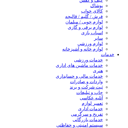
کیف و کفش
پوشاک
کالای خواب
فرش / گلیم / قالیچه
لوازم چوبی / مبلمان
لوازم برقی و گازی
اسباب بازی
سایر
لوازم ورزشی
لوازم خانه و آشپزخانه
خدمات
خدمات ورزشی
خدمات ماشین های اداری
هنری
خدمات مالی و حسابداری
واردات و صادرات
ثبت شرکت و برند
چاپ و تبلیغات
آتلیه عکاسی
تعمیر لوازم
خدمات اداری
تفریح و سرگرمی
خدمات بازرگانی
سیستم امنیتی و حفاظتی