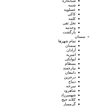
شبانکاره
شنبه
عسلویه
کاکی
کلمه
نخل تقی
وحدتیه
بازگشت
سمنان
تمام شهر‌ها
سمنان
آرادان
امیریه
ایوانکی
بسطام
بیارجمند
دامغان
درجزین
دیباج
سرخه
شاهرود
شهمیرزاد
کلاته خیج
گرمسار