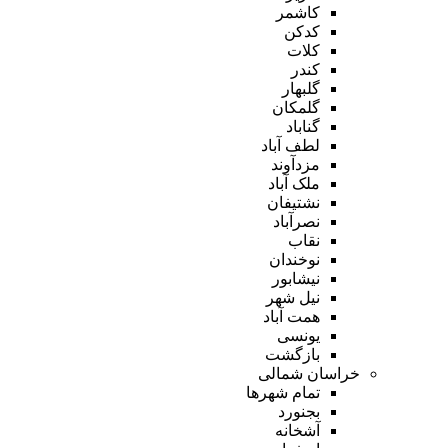
کاشمر
کدکن
کلات
کندر
گلبهار
گلمکان
گناباد
لطف آباد
مزدآوند
ملک آباد
نشتیفان
نصرآباد
نقاب
نوخندان
نیشابور
نیل شهر
همت آباد
یونسی
بازگشت
خراسان شمالی
تمام شهر‌ها
بجنورد
آشخانه