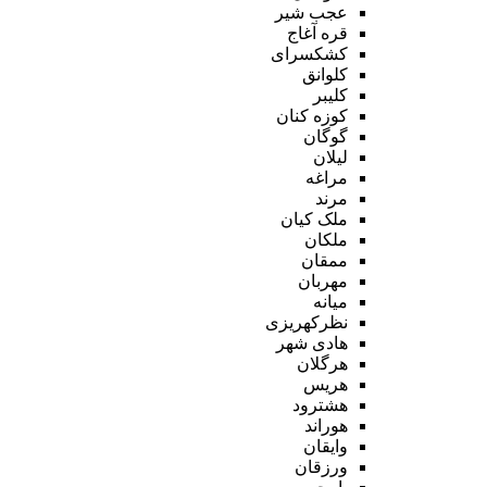
عجب شیر
قره آغاج
کشکسرای
کلوانق
کلیبر
کوزه کنان
گوگان
لیلان
مراغه
مرند
ملک کیان
ملکان
ممقان
مهربان
میانه
نظرکهریزی
هادی شهر
هرگلان
هریس
هشترود
هوراند
وایقان
ورزقان