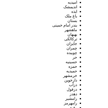
امیدیه
اندیمشک
ایذه
باغ ملک
بستان
بندر امام خمینی
ماهشهر
بهبهان
ترکالکی
جایزان
چمران
چوبیده
حر
حسینیه
حمزه
حمیدیه
خرمشهر
دارخوین
دزآب
دزفول
دهدز
رامشیر
رامهرمز
رفیع