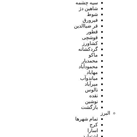
سیه چشمه
شاهین دژ
شوط
فیرورق
قر ضیاالدین
قطور
قوشچی
کشاورز
گردکشانه
ماکو
محمدیار
محمودآباد
مهاباد
میاندوآب
میرآباد
نالوس
نقده
نوشین
بازگشت
البرز
تمام شهر‌ها
کرج
اسارا
اشتهارد