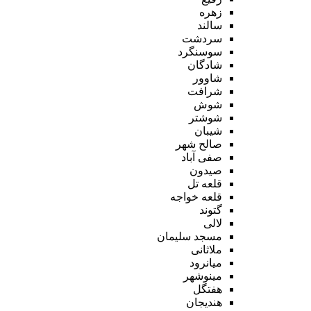
زهره
سالند
سردشت
سوسنگرد
شادگان
شاوور
شرافت
شوش
شوشتر
شیبان
صالح شهر
صفی آباد
صیدون
قلعه تل
قلعه خواجه
گتوند
لالی
مسجد سلیمان
ملاثانی
میانرود
مینوشهر
هفتگل
هندیجان