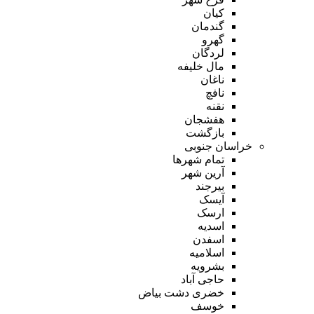
کیان
گندمان
گهرو
لردگان
مال خلیفه
ناغان
نافچ
نقنه
هفشجان
بازگشت
خراسان جنوبی
تمام شهر‌ها
آرین شهر
بیرجند
آیسک
ارسک
اسدیه
اسفدن
اسلامیه
بشرویه
حاجی آباد
خضری دشت بیاض
خوسف