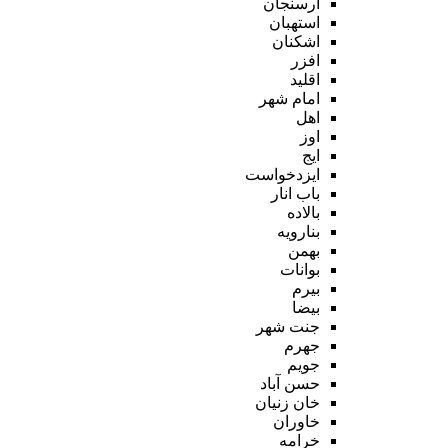
ارسنجان
استهبان
اشکنان
افزر
اقلید
امام شهر
اهل
اوز
ایج
ایزدخواست
باب انار
بالاده
بنارویه
بهمن
بوانات
بیرم
بیضا
جنت شهر
جهرم
جویم
حسن آباد
خان زنیان
خاوران
خرامه