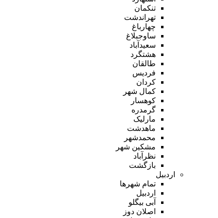
تنکمان
تهراندشت
چهارباغ
ساوجبلاغ
سعیدآباد
هشتگرد
طالقان
فردیس
کردان
کمال شهر
کوهسار
گرمدره
مارلیک
ماهدشت
محمدشهر
مشکین شهر
نظرآباد
بازگشت
اردبیل
تمام شهر‌ها
اردبیل
آبی بیگلو
اصلان دوز