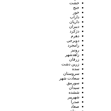
خشت
خنج
خور
داراب
داریان
دبیران
دژکرد
دهرم
دوبرجی
رامجرد
رونیز
زاهدشهر
زرقان
زرین دشت
سده
سروستان
سعادت شهر
سورمق
سیدان
ششده
شهرپیر
صدرا
صغاد