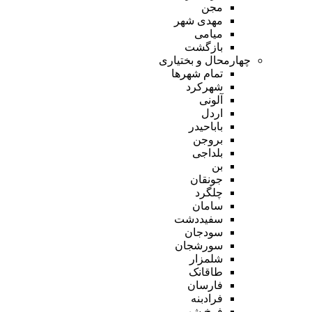
مجن
مهدی شهر
میامی
بازگشت
چهارمحال و بختیاری
تمام شهر‌ها
شهرکرد
آلونی
اردل
باباحیدر
بروجن
بلداجی
بن
جونقان
چلگرد
سامان
سفیددشت
سودجان
سورشجان
شلمزار
طاقانک
فارسان
فرادبنه
فرخ شهر