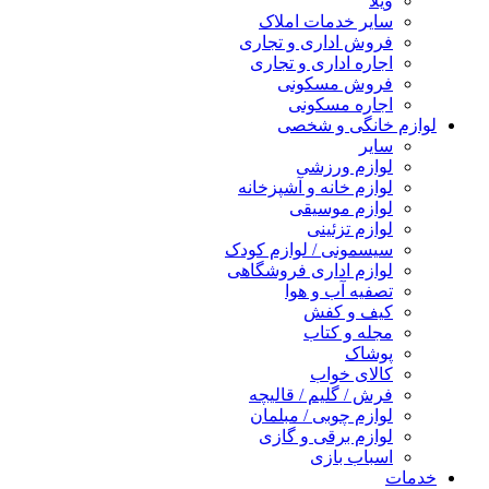
ویلا
سایر خدمات املاک
فروش اداری و تجاری
اجاره اداری و تجاری
فروش مسکونی
اجاره مسکونی
لوازم خانگی و شخصی
سایر
لوازم ورزشی
لوازم خانه و آشپزخانه
لوازم موسیقی
لوازم تزئینی
سیسمونی / لوازم کودک
لوازم اداری فروشگاهی
تصفیه آب و هوا
کیف و کفش
مجله و کتاب
پوشاک
کالای خواب
فرش / گلیم / قالیچه
لوازم چوبی / مبلمان
لوازم برقی و گازی
اسباب بازی
خدمات