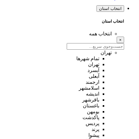
انتخاب استان
انتخاب استان
انتخاب همه
×
تهران
تمام شهر‌ها
تهران
آبسرد
آبعلی
ارجمند
اسلامشهر
اندیشه
باقرشهر
باغستان
بومهن
پاکدشت
پردیس
پرند
پیشوا