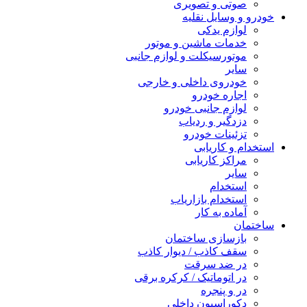
صوتی و تصویری
خودرو و وسایل نقلیه
لوازم یدکی
خدمات ماشین و موتور
موتورسیکلت و لوازم جانبی
سایر
خودروی داخلی و خارجی
اجاره خودرو
لوازم جانبی خودرو
دزدگیر و ردیاب
تزئینات خودرو
استخدام و کاریابی
مراکز کاریابی
سایر
استخدام
استخدام بازاریاب
آماده به کار
ساختمان
بازسازی ساختمان
سقف کاذب / دیوار کاذب
در ضد سرقت
در اتوماتیک / کرکره برقی
در و پنجره
دکوراسیون داخلی