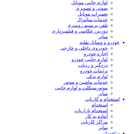
لوازم جانبی موبایل
صوتی و تصویری
تعمیرات موبایل
خدمات سانترال
تلفن بی‌سیم رومیزی
دوربین عکاسی و فیلمبرداری
سایر
خودرو و وسایل نقلیه
خودروی داخلی و خارجی
اجاره خودرو
لوازم جانبی خودرو
دزدگیر و ردیاب
تزئینات خودرو
لوازم یدکی
خدمات ماشین و موتور
موتورسیکلت و لوازم جانبی
سایر
استخدام و کاریابی
استخدام
استخدام بازاریاب
آماده به کار
مراکز کاریابی
سایر
ساختمان