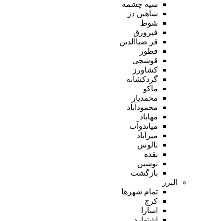
سیه چشمه
شاهین دژ
شوط
فیرورق
قر ضیاالدین
قطور
قوشچی
کشاورز
گردکشانه
ماکو
محمدیار
محمودآباد
مهاباد
میاندوآب
میرآباد
نالوس
نقده
نوشین
بازگشت
البرز
تمام شهر‌ها
کرج
اسارا
اشتهارد