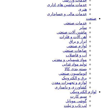
خدمات ورزشی
خدمات ماشین های اداری
هنری
خدمات مالی و حسابداری
صنعت
خدمات صنعتی
سایر
ماشین آلات صنعتی
آهن آلات و فلزات
ابزار و یراق
لوازم صنعتی
ضایعات صنعتی
آب و فاضلاب
مواد شیمیایی و معدنی
تولید مواد غذایی
بسته بندی کالا
اتوماسیون صنعتی
برق و الکترونیک
لوازم و تجهیزات معدن
کشاورزی و دامداری
لوازم الکترونیکی
سیم کارت
گوشی موبایل
لپ تاپ و تبلت