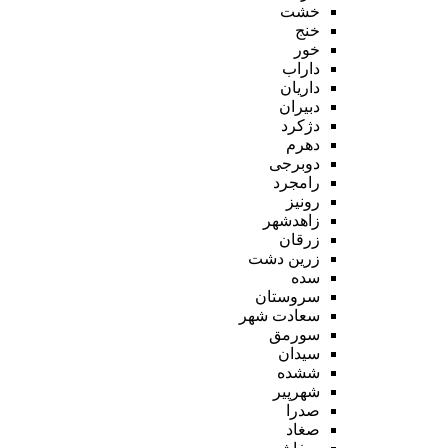
خشت
خنج
خور
داراب
داریان
دبیران
دژکرد
دهرم
دوبرجی
رامجرد
رونیز
زاهدشهر
زرقان
زرین دشت
سده
سروستان
سعادت شهر
سورمق
سیدان
ششده
شهرپیر
صدرا
صغاد