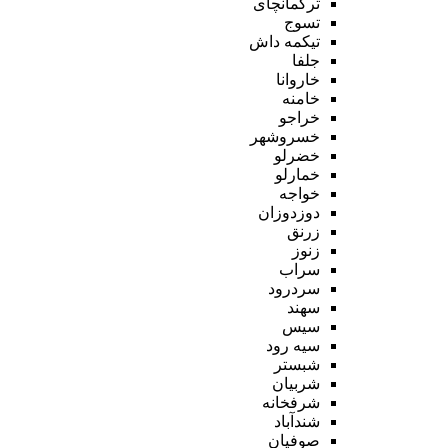
ترکمانچای
تسوج
تیکمه داش
جلفا
خاروانا
خامنه
خراجو
خسروشهر
خضرلو
خمارلو
خواجه
دوزدوزان
زرنق
زنوز
سراب
سردرود
سهند
سیس
سیه رود
شبستر
شربیان
شرفخانه
شندآباد
صوفیان