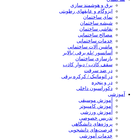
برق و هوشمند سازی
ایزوگام و عایقهای رطوبتی
نمای ساختمان
شیشه ساختمان
نقاشی ساختمان
مصالح ساختمانی
خدمات ساختمانی
ماشین آلات ساختمانی
آسانسور /پله برقی /بالابر
بازسازی ساختمان
سقف کاذب / دیوار کاذب
در ضد سرقت
در اتوماتیک / کرکره برقی
در و پنجره
دکوراسیون داخلی
آموزشی
آموزش موسیقی
آموزش کامپیوتر
آموزش ورزشی
تدریس خصوصی
پروژه‌های دانشگاهی
فرصت‌های دانشجویی
خدمات آموزشی