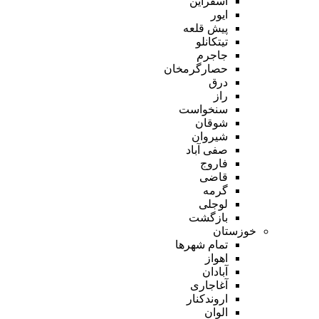
اسفراین
ایور
پیش قلعه
تیتکانلو
جاجرم
حصارگرمخان
درق
راز
سنخواست
شوقان
شیروان
صفی آباد
فاروج
قاضی
گرمه
لوجلی
بازگشت
خوزستان
تمام شهر‌ها
اهواز
آبادان
آغاجاری
اروندکنار
الوان