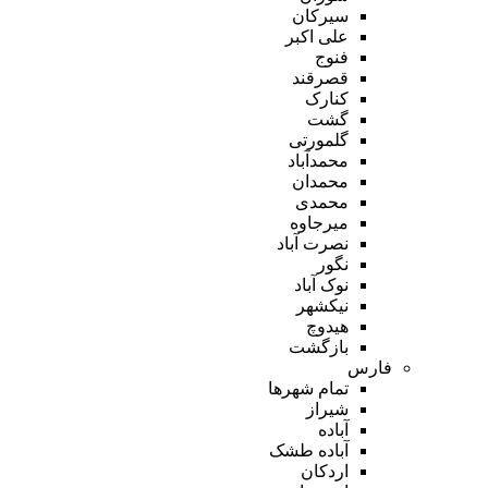
سیرکان
علی اکبر
فنوج
قصرقند
کنارک
گشت
گلمورتی
محمدآباد
محمدان
محمدی
میرجاوه
نصرت آباد
نگور
نوک آباد
نیکشهر
هیدوچ
بازگشت
فارس
تمام شهر‌ها
شیراز
آباده
آباده طشک
اردکان