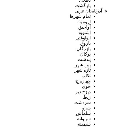
یامچی
بازگشت
آذربایجان غربی
تمام شهر‌ها
ارومیه
آواجیق
اشنویه
ایواوغلی
باروق
بازرگان
بوکان
پلدشت
پیرانشهر
تازه شهر
تکاب
چهاربرج
خوی
دیزج دیز
ربط
سردشت
سرو
سلماس
سیلوانه
سیمینه