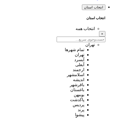
انتخاب استان
انتخاب استان
انتخاب همه
×
تهران
تمام شهر‌ها
تهران
آبسرد
آبعلی
ارجمند
اسلامشهر
اندیشه
باقرشهر
باغستان
بومهن
پاکدشت
پردیس
پرند
پیشوا