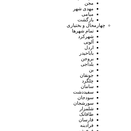
مجن
مهدی شهر
میامی
بازگشت
چهارمحال و بختیاری
تمام شهر‌ها
شهرکرد
آلونی
اردل
باباحیدر
بروجن
بلداجی
بن
جونقان
چلگرد
سامان
سفیددشت
سودجان
سورشجان
شلمزار
طاقانک
فارسان
فرادبنه
فرخ شهر