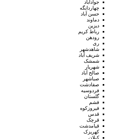
جوادآباد
چهاردانگه
حسن آباد
دماوند
دیزین
رباط کریم
رودهن
ری
شاهدشهر
شریف آباد
شمشک
شهریار
صالح آباد
صباشهر
صفادشت
فردوسیه
گلستان
فشم
فیروزکوه
قدس
قرچک
قیامدشت
کهریزک
کیلان