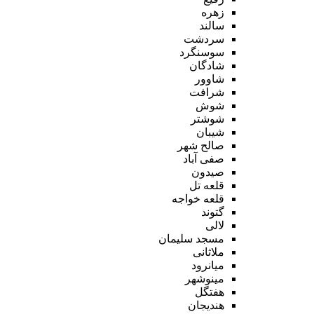
زهره
سالند
سردشت
سوسنگرد
شادگان
شاوور
شرافت
شوش
شوشتر
شیبان
صالح شهر
صفی آباد
صیدون
قلعه تل
قلعه خواجه
گتوند
لالی
مسجد سلیمان
ملاثانی
میانرود
مینوشهر
هفتگل
هندیجان