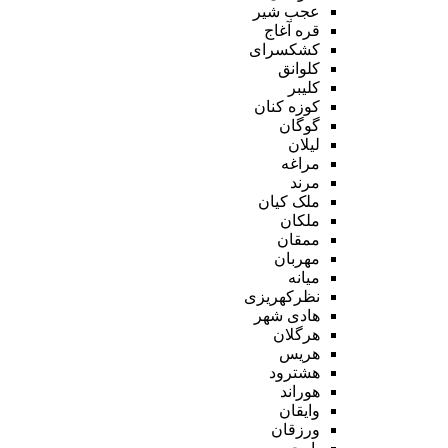
عجب شیر
قره آغاج
کشکسرای
کلوانق
کلیبر
کوزه کنان
گوگان
لیلان
مراغه
مرند
ملک کیان
ملکان
ممقان
مهربان
میانه
نظرکهریزی
هادی شهر
هرگلان
هریس
هشترود
هوراند
وایقان
ورزقان