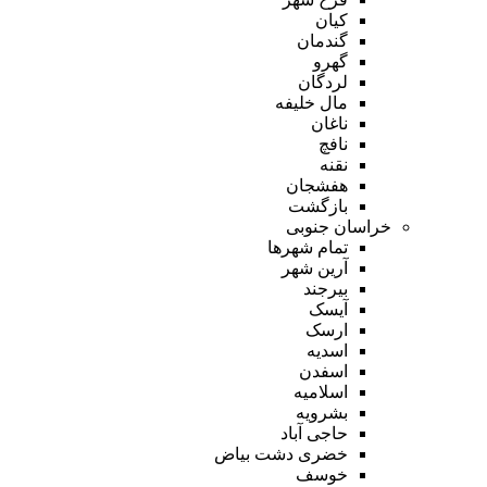
کیان
گندمان
گهرو
لردگان
مال خلیفه
ناغان
نافچ
نقنه
هفشجان
بازگشت
خراسان جنوبی
تمام شهر‌ها
آرین شهر
بیرجند
آیسک
ارسک
اسدیه
اسفدن
اسلامیه
بشرویه
حاجی آباد
خضری دشت بیاض
خوسف