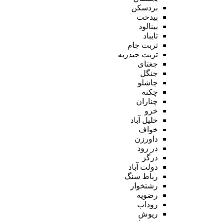
بردسکن
بیدخت
بینالود
تایباد
تربت جام
تربت حیدریه
جغتای
جنگل
چاشلو
چکنه
چناران
خرو
خلیل آباد
خواف
داورزن
در رود
درگز
دولت آباد
رباط سنگ
رشتخوار
رضویه
روداب
ریوش