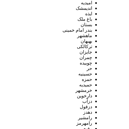
امیدیه
اندیمشک
ایذه
باغ ملک
بستان
بندر امام خمینی
ماهشهر
بهبهان
ترکالکی
جایزان
چمران
چوبیده
حر
حسینیه
حمزه
حمیدیه
خرمشهر
دارخوین
دزآب
دزفول
دهدز
رامشیر
رامهرمز
رفیع