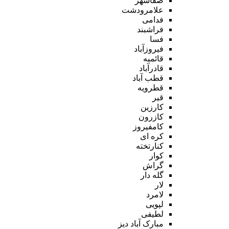
صفاشهر
علامرودشت
فدامی
فراشبند
فسا
فیروزآباد
قائمیه
قادرآباد
قطب آباد
قطرویه
قیر
کارزین
کازرون
کامفیروز
کره ای
کنارتخته
کوار
گراش
گله دار
لار
لامرد
لپویی
لطیفی
مبارک آباد دیز