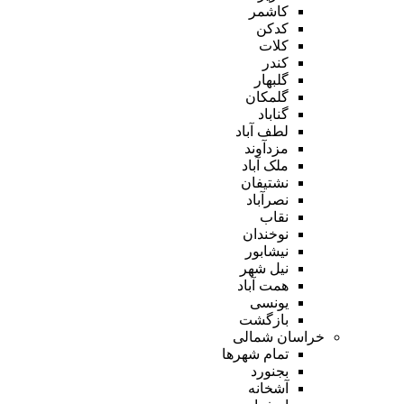
کاشمر
کدکن
کلات
کندر
گلبهار
گلمکان
گناباد
لطف آباد
مزدآوند
ملک آباد
نشتیفان
نصرآباد
نقاب
نوخندان
نیشابور
نیل شهر
همت آباد
یونسی
بازگشت
خراسان شمالی
تمام شهر‌ها
بجنورد
آشخانه