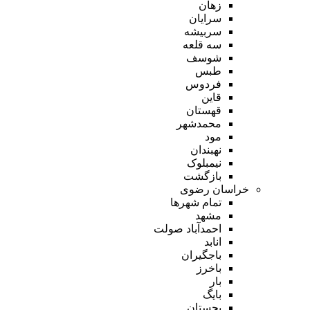
زهان
سرایان
سربیشه
سه قلعه
شوسف
طبس
فردوس
قاین
قهستان
محمدشهر
مود
نهبندان
نیمبلوک
بازگشت
خراسان رضوی
تمام شهر‌ها
مشهد
احمدآباد صولت
انابد
باجگیران
باخرز
بار
بایگ
بجستان