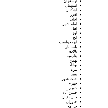
ارسنجان
استهبان
اشکنان
افزر
اقلید
امام شهر
اهل
اوز
ایج
ایزدخواست
باب انار
بالاده
بنارویه
بهمن
بوانات
بیرم
بیضا
جنت شهر
جهرم
جویم
حسن آباد
خان زنیان
خاوران
خرامه