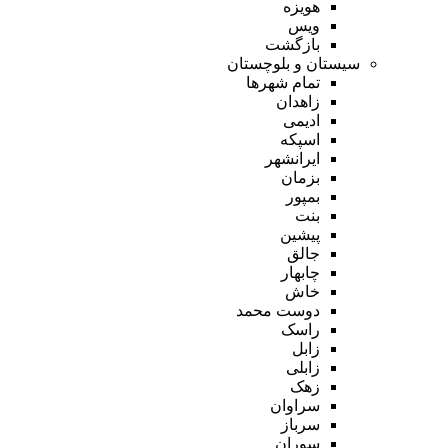
هویزه
ویس
بازگشت
سیستان و بلوچستان
تمام شهر‌ها
زاهدان
ادیمی
اسپکه
ایرانشهر
بزمان
بمپور
بنت
پیشین
جالق
چابهار
خاش
دوست محمد
راسک
زابل
زابلی
زهک
سراوان
سرباز
سوران