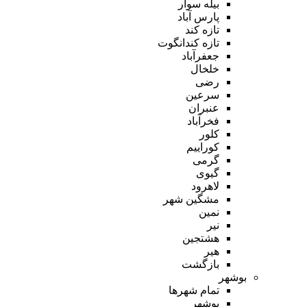
بیله سوار
پارس آباد
تازه کند
تازه کندانگوت
جعفرآباد
خلخال
رضی
سرعین
عنبران
فخرآباد
کلور
کوراییم
گرمی
گیوی
لاهرود
مشگین شهر
نمین
نیر
هشتجین
هیر
بازگشت
بوشهر
تمام شهر‌ها
بوشهر