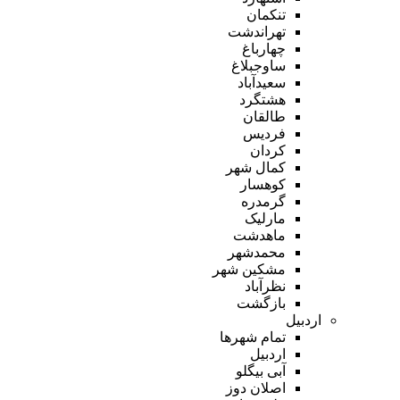
تنکمان
تهراندشت
چهارباغ
ساوجبلاغ
سعیدآباد
هشتگرد
طالقان
فردیس
کردان
کمال شهر
کوهسار
گرمدره
مارلیک
ماهدشت
محمدشهر
مشکین شهر
نظرآباد
بازگشت
اردبیل
تمام شهر‌ها
اردبیل
آبی بیگلو
اصلان دوز