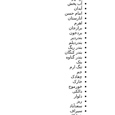
آب پخش
آبدان
امام حسن
انارستان
اهرم
برازجان
بردخون
بندردیر
بندردیلم
بندر ریگ
بندر کنگان
بندر گناوه
بنک
تنگ ارم
جم
چغادک
خارک
خورموج
دالکی
دلوار
ریز
سعدآباد
سیراف