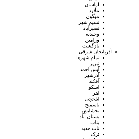
لواسان
ملارد
میگون
نسیم شهر
نصیرآباد
وحیدیه
ورامین
بازگشت
آذربایجان شرقی
تمام شهر‌ها
تبریز
آبش احمد
آذرشهر
آقکند
اسکو
اهر
ایلخچی
باسمنج
بخشایش
بستان آباد
بناب
ناب جدید
ترک