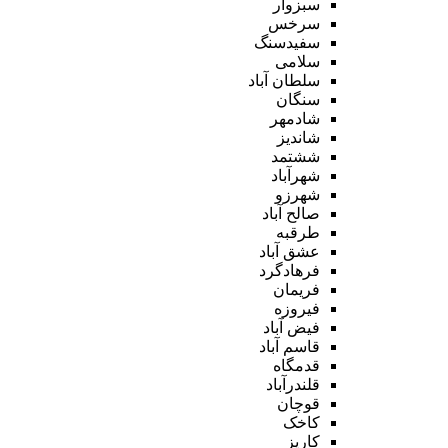
سبزوار
سرخس
سفیدسنگ
سلامی
سلطان آباد
سنگان
شادمهر
شاندیز
ششتمد
شهرآباد
شهرزو
صالح آباد
طرقبه
عشق آباد
فرهادگرد
فریمان
فیروزه
فیض آباد
قاسم آباد
قدمگاه
قلندرآباد
قوچان
کاخک
کاریز