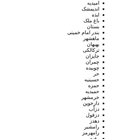
امیدیه
اندیمشک
ایذه
باغ ملک
بستان
بندر امام خمینی
ماهشهر
بهبهان
ترکالکی
جایزان
چمران
چوبیده
حر
حسینیه
حمزه
حمیدیه
خرمشهر
دارخوین
دزآب
دزفول
دهدز
رامشیر
رامهرمز
رفیع