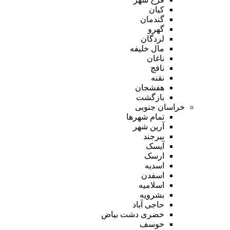
کیان
گندمان
گهرو
لردگان
مال خلیفه
ناغان
نافچ
نقنه
هفشجان
بازگشت
خراسان جنوبی
تمام شهر‌ها
آرین شهر
بیرجند
آیسک
ارسک
اسدیه
اسفدن
اسلامیه
بشرویه
حاجی آباد
خضری دشت بیاض
خوسف