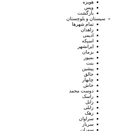
هویزه
ویس
بازگشت
سیستان و بلوچستان
تمام شهر‌ها
زاهدان
ادیمی
اسپکه
ایرانشهر
بزمان
بمپور
بنت
پیشین
جالق
چابهار
خاش
دوست محمد
راسک
زابل
زابلی
زهک
سراوان
سرباز
سوران