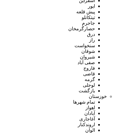
اسفراین
ایور
پیش قلعه
تیتکانلو
جاجرم
حصارگرمخان
درق
راز
سنخواست
شوقان
شیروان
صفی آباد
فاروج
قاضی
گرمه
لوجلی
بازگشت
خوزستان
تمام شهر‌ها
اهواز
آبادان
آغاجاری
اروندکنار
الوان