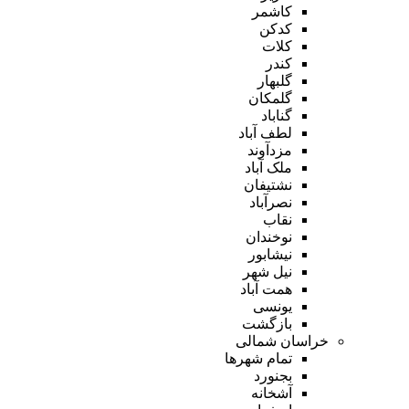
کاشمر
کدکن
کلات
کندر
گلبهار
گلمکان
گناباد
لطف آباد
مزدآوند
ملک آباد
نشتیفان
نصرآباد
نقاب
نوخندان
نیشابور
نیل شهر
همت آباد
یونسی
بازگشت
خراسان شمالی
تمام شهر‌ها
بجنورد
آشخانه