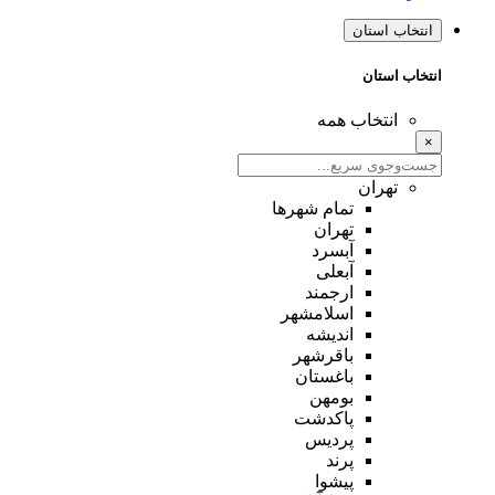
انتخاب استان
انتخاب استان
انتخاب همه
×
تهران
تمام شهر‌ها
تهران
آبسرد
آبعلی
ارجمند
اسلامشهر
اندیشه
باقرشهر
باغستان
بومهن
پاکدشت
پردیس
پرند
پیشوا