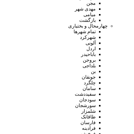
مجن
مهدی شهر
میامی
بازگشت
چهارمحال و بختیاری
تمام شهر‌ها
شهرکرد
آلونی
اردل
باباحیدر
بروجن
بلداجی
بن
جونقان
چلگرد
سامان
سفیددشت
سودجان
سورشجان
شلمزار
طاقانک
فارسان
فرادبنه
فرخ شهر