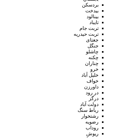
بردسکن
بیدخت
بینالود
تایباد
تربت جام
تربت حیدریه
جغتای
جنگل
چاشلو
چکنه
چناران
خرو
خلیل آباد
خواف
داورزن
در رود
درگز
دولت آباد
رباط سنگ
رشتخوار
رضویه
روداب
ریوش