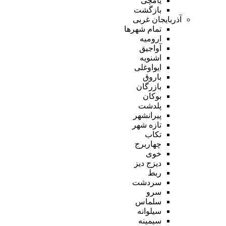
یامچی
بازگشت
آذربایجان غربی
تمام شهر‌ها
ارومیه
آواجیق
اشنویه
ایواوغلی
باروق
بازرگان
بوکان
پلدشت
پیرانشهر
تازه شهر
تکاب
چهاربرج
خوی
دیزج دیز
ربط
سردشت
سرو
سلماس
سیلوانه
سیمینه