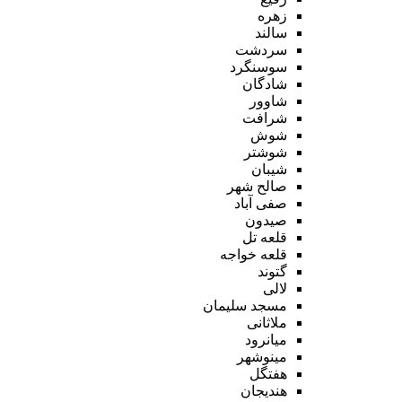
زهره
سالند
سردشت
سوسنگرد
شادگان
شاوور
شرافت
شوش
شوشتر
شیبان
صالح شهر
صفی آباد
صیدون
قلعه تل
قلعه خواجه
گتوند
لالی
مسجد سلیمان
ملاثانی
میانرود
مینوشهر
هفتگل
هندیجان