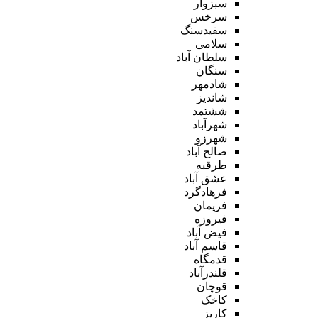
سبزوار
سرخس
سفیدسنگ
سلامی
سلطان آباد
سنگان
شادمهر
شاندیز
ششتمد
شهرآباد
شهرزو
صالح آباد
طرقبه
عشق آباد
فرهادگرد
فریمان
فیروزه
فیض آباد
قاسم آباد
قدمگاه
قلندرآباد
قوچان
کاخک
کاریز