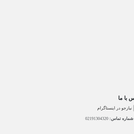
 با ما
نیازجو در اینستاگرام
ماره تماس:
02191304320