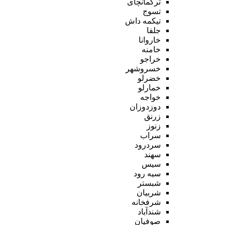
ترکمانچای
تسوج
تیکمه داش
جلفا
خاروانا
خامنه
خراجو
خسروشهر
خضرلو
خمارلو
خواجه
دوزدوزان
زرنق
زنوز
سراب
سردرود
سهند
سیس
سیه رود
شبستر
شربیان
شرفخانه
شندآباد
صوفیان