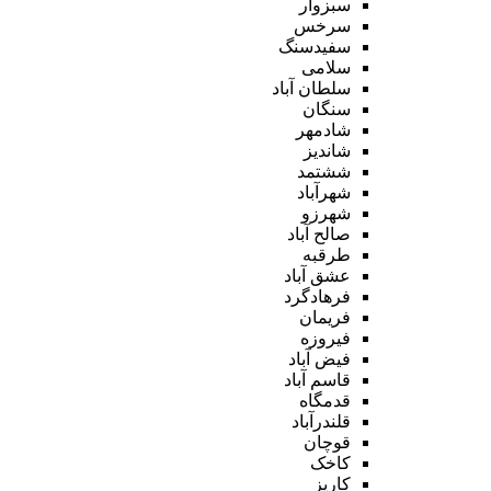
سبزوار
سرخس
سفیدسنگ
سلامی
سلطان آباد
سنگان
شادمهر
شاندیز
ششتمد
شهرآباد
شهرزو
صالح آباد
طرقبه
عشق آباد
فرهادگرد
فریمان
فیروزه
فیض آباد
قاسم آباد
قدمگاه
قلندرآباد
قوچان
کاخک
کاریز