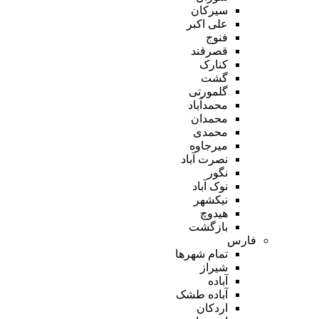
سیرکان
علی اکبر
فنوج
قصرقند
کنارک
گشت
گلمورتی
محمدآباد
محمدان
محمدی
میرجاوه
نصرت آباد
نگور
نوک آباد
نیکشهر
هیدوچ
بازگشت
فارس
تمام شهر‌ها
شیراز
آباده
آباده طشک
اردکان