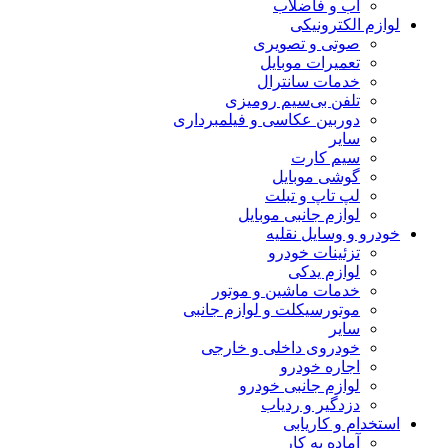
آب و فاضلاب
لوازم الکترونیکی
صوتی و تصویری
تعمیرات موبایل
خدمات سانترال
تلفن بی‌سیم رومیزی
دوربین عکاسی و فیلمبرداری
سایر
سیم کارت
گوشی موبایل
لپ تاپ و تبلت
لوازم جانبی موبایل
خودرو و وسایل نقلیه
تزئینات خودرو
لوازم یدکی
خدمات ماشین و موتور
موتورسیکلت و لوازم جانبی
سایر
خودروی داخلی و خارجی
اجاره خودرو
لوازم جانبی خودرو
دزدگیر و ردیاب
استخدام و کاریابی
آماده به کار