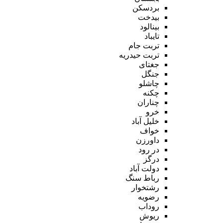
بردسکن
بیدخت
بینالود
تایباد
تربت جام
تربت حیدریه
جغتای
جنگل
چاشلو
چکنه
چناران
خرو
خلیل آباد
خواف
داورزن
در رود
درگز
دولت آباد
رباط سنگ
رشتخوار
رضویه
روداب
ریوش