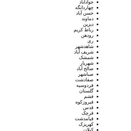
جوادآباد
چهاردانگه
حسن آباد
دماوند
دیزین
رباط کریم
رودهن
ری
شاهدشهر
شریف آباد
شمشک
شهریار
صالح آباد
صباشهر
صفادشت
فردوسیه
گلستان
فشم
فیروزکوه
قدس
قرچک
قیامدشت
کهریزک
کیلان