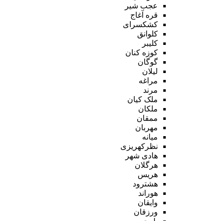
عجب شیر
قره آغاج
کشکسرای
کلوانق
کلیبر
کوزه کنان
گوگان
لیلان
مراغه
مرند
ملک کیان
ملکان
ممقان
مهربان
میانه
نظرکهریزی
هادی شهر
هرگلان
هریس
هشترود
هوراند
وایقان
ورزقان