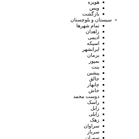
هویزه
ویس
بازگشت
سیستان و بلوچستان
تمام شهر‌ها
زاهدان
ادیمی
اسپکه
ایرانشهر
بزمان
بمپور
بنت
پیشین
جالق
چابهار
خاش
دوست محمد
راسک
زابل
زابلی
زهک
سراوان
سرباز
سوران