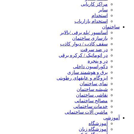
مراکز کاریابی
سایر
استخدام
استخدام بازاریاب
ساختمان
آسانسور /پله برقی /بالابر
بازسازی ساختمان
سقف کاذب / دیوار کاذب
در ضد سرقت
در اتوماتیک / کرکره برقی
در و پنجره
دکوراسیون داخلی
برق و هوشمند سازی
ایزوگام و عایقهای رطوبتی
نمای ساختمان
شیشه ساختمان
نقاشی ساختمان
مصالح ساختمانی
خدمات ساختمانی
ماشین آلات ساختمانی
آموزشی
آموزشگاه
آموزشگاه زبان