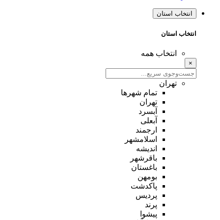
انتخاب استان
انتخاب استان
انتخاب همه
×
تهران
تمام شهر‌ها
تهران
آبسرد
آبعلی
ارجمند
اسلامشهر
اندیشه
باقرشهر
باغستان
بومهن
پاکدشت
پردیس
پرند
پیشوا