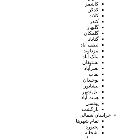
کاشمر
کدکن
کلات
کندر
گلبهار
گلمکان
گناباد
لطف آباد
مزدآوند
ملک آباد
نشتیفان
نصرآباد
نقاب
نوخندان
نیشابور
نیل شهر
همت آباد
یونسی
بازگشت
خراسان شمالی
تمام شهر‌ها
بجنورد
آشخانه