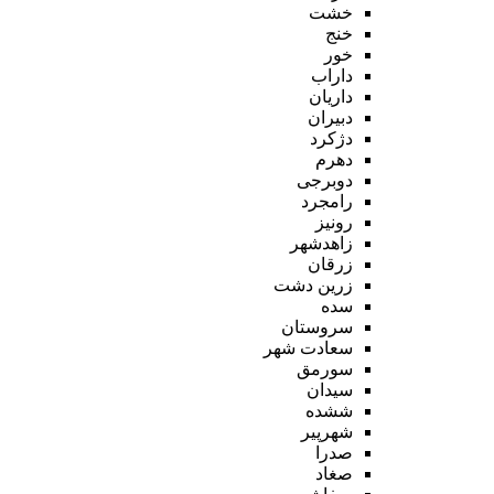
خشت
خنج
خور
داراب
داریان
دبیران
دژکرد
دهرم
دوبرجی
رامجرد
رونیز
زاهدشهر
زرقان
زرین دشت
سده
سروستان
سعادت شهر
سورمق
سیدان
ششده
شهرپیر
صدرا
صغاد