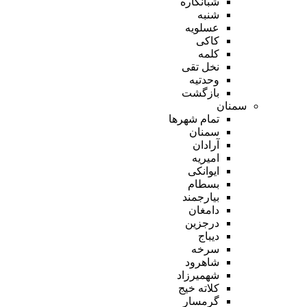
شبانکاره
شنبه
عسلویه
کاکی
کلمه
نخل تقی
وحدتیه
بازگشت
سمنان
تمام شهر‌ها
سمنان
آرادان
امیریه
ایوانکی
بسطام
بیارجمند
دامغان
درجزین
دیباج
سرخه
شاهرود
شهمیرزاد
کلاته خیج
گرمسار