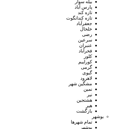
بیله سوار
پارس آباد
تازه کند
تازه کندانگوت
جعفرآباد
خلخال
رضی
سرعین
عنبران
فخرآباد
کلور
کوراییم
گرمی
گیوی
لاهرود
مشگین شهر
نمین
نیر
هشتجین
هیر
بازگشت
بوشهر
تمام شهر‌ها
بوشهر