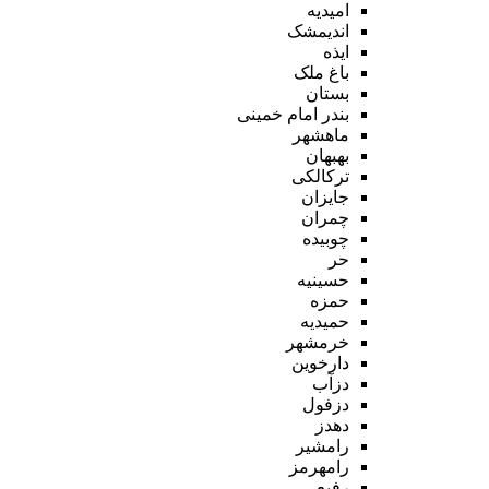
امیدیه
اندیمشک
ایذه
باغ ملک
بستان
بندر امام خمینی
ماهشهر
بهبهان
ترکالکی
جایزان
چمران
چوبیده
حر
حسینیه
حمزه
حمیدیه
خرمشهر
دارخوین
دزآب
دزفول
دهدز
رامشیر
رامهرمز
رفیع