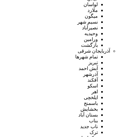
لواسان
ملارد
میگون
نسیم شهر
نصیرآباد
وحیدیه
ورامین
بازگشت
آذربایجان شرقی
تمام شهر‌ها
تبریز
آبش احمد
آذرشهر
آقکند
اسکو
اهر
ایلخچی
باسمنج
بخشایش
بستان آباد
بناب
ناب جدید
ترک