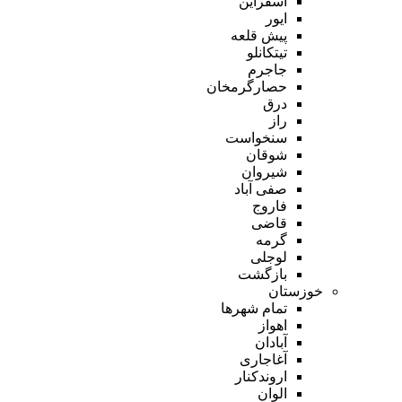
اسفراین
ایور
پیش قلعه
تیتکانلو
جاجرم
حصارگرمخان
درق
راز
سنخواست
شوقان
شیروان
صفی آباد
فاروج
قاضی
گرمه
لوجلی
بازگشت
خوزستان
تمام شهر‌ها
اهواز
آبادان
آغاجاری
اروندکنار
الوان