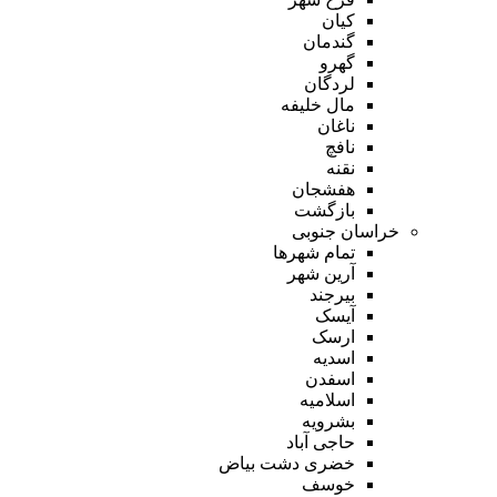
کیان
گندمان
گهرو
لردگان
مال خلیفه
ناغان
نافچ
نقنه
هفشجان
بازگشت
خراسان جنوبی
تمام شهر‌ها
آرین شهر
بیرجند
آیسک
ارسک
اسدیه
اسفدن
اسلامیه
بشرویه
حاجی آباد
خضری دشت بیاض
خوسف