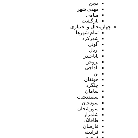
مجن
مهدی شهر
میامی
بازگشت
چهارمحال و بختیاری
تمام شهر‌ها
شهرکرد
آلونی
اردل
باباحیدر
بروجن
بلداجی
بن
جونقان
چلگرد
سامان
سفیددشت
سودجان
سورشجان
شلمزار
طاقانک
فارسان
فرادبنه
فرخ شهر