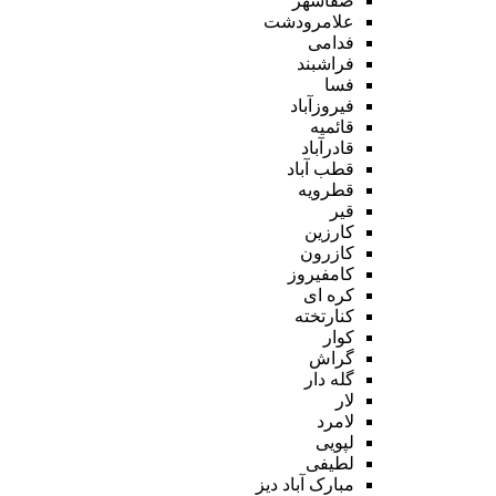
صفاشهر
علامرودشت
فدامی
فراشبند
فسا
فیروزآباد
قائمیه
قادرآباد
قطب آباد
قطرویه
قیر
کارزین
کازرون
کامفیروز
کره ای
کنارتخته
کوار
گراش
گله دار
لار
لامرد
لپویی
لطیفی
مبارک آباد دیز