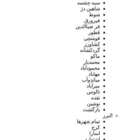
سیه چشمه
شاهین دژ
شوط
فیرورق
قر ضیاالدین
قطور
قوشچی
کشاورز
گردکشانه
ماکو
محمدیار
محمودآباد
مهاباد
میاندوآب
میرآباد
نالوس
نقده
نوشین
بازگشت
البرز
تمام شهر‌ها
کرج
اسارا
اشتهارد