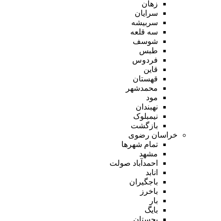
زهان
سرایان
سربیشه
سه قلعه
شوسف
طبس
فردوس
قاین
قهستان
محمدشهر
مود
نهبندان
نیمبلوک
بازگشت
خراسان رضوی
تمام شهر‌ها
مشهد
احمدآباد صولت
انابد
باجگیران
باخرز
بار
بایگ
بجستان