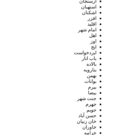
ارسنجان
استهبان
اشکنان
افزر
اقلید
امام شهر
اهل
اوز
ایج
ایزدخواست
باب انار
بالاده
بنارویه
بهمن
بوانات
بیرم
بیضا
جنت شهر
جهرم
جویم
حسن آباد
خان زنیان
خاوران
خرامه