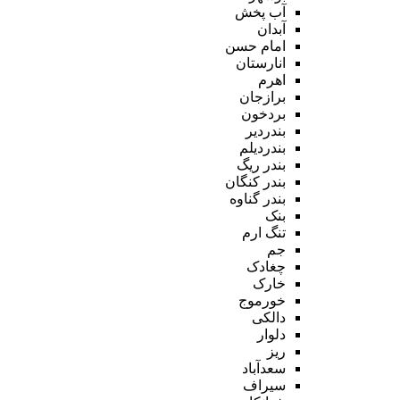
آب پخش
آبدان
امام حسن
انارستان
اهرم
برازجان
بردخون
بندردیر
بندردیلم
بندر ریگ
بندر کنگان
بندر گناوه
بنک
تنگ ارم
جم
چغادک
خارک
خورموج
دالکی
دلوار
ریز
سعدآباد
سیراف