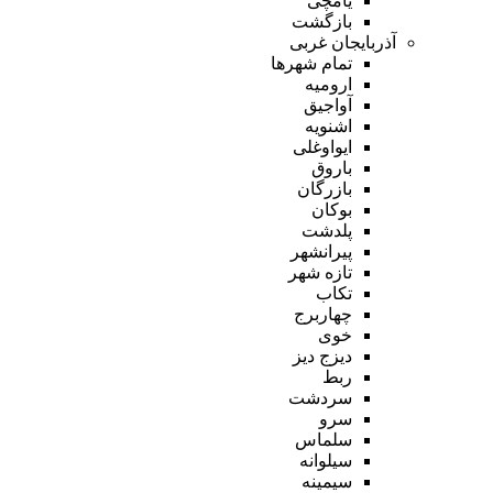
یامچی
بازگشت
آذربایجان غربی
تمام شهر‌ها
ارومیه
آواجیق
اشنویه
ایواوغلی
باروق
بازرگان
بوکان
پلدشت
پیرانشهر
تازه شهر
تکاب
چهاربرج
خوی
دیزج دیز
ربط
سردشت
سرو
سلماس
سیلوانه
سیمینه