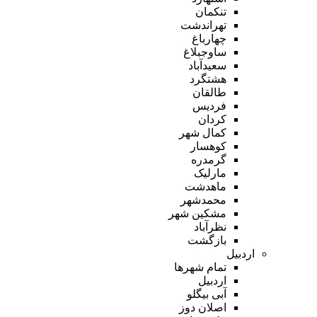
تنکمان
تهراندشت
چهارباغ
ساوجبلاغ
سعیدآباد
هشتگرد
طالقان
فردیس
کردان
کمال شهر
کوهسار
گرمدره
مارلیک
ماهدشت
محمدشهر
مشکین شهر
نظرآباد
بازگشت
اردبیل
تمام شهر‌ها
اردبیل
آبی بیگلو
اصلان دوز