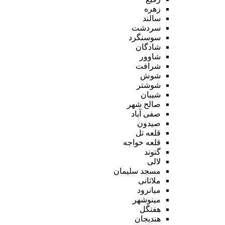
زهره
سالند
سردشت
سوسنگرد
شادگان
شاوور
شرافت
شوش
شوشتر
شیبان
صالح شهر
صفی آباد
صیدون
قلعه تل
قلعه خواجه
گتوند
لالی
مسجد سلیمان
ملاثانی
میانرود
مینوشهر
هفتگل
هندیجان