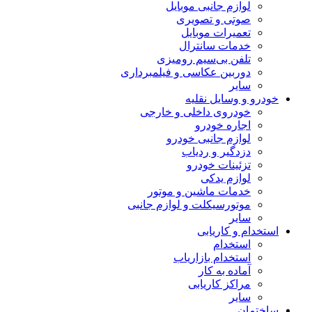
لوازم جانبی موبایل
صوتی و تصویری
تعمیرات موبایل
خدمات سانترال
تلفن بی‌سیم رومیزی
دوربین عکاسی و فیلمبرداری
سایر
خودرو و وسایل نقلیه
خودروی داخلی و خارجی
اجاره خودرو
لوازم جانبی خودرو
دزدگیر و ردیاب
تزئینات خودرو
لوازم یدکی
خدمات ماشین و موتور
موتورسیکلت و لوازم جانبی
سایر
استخدام و کاریابی
استخدام
استخدام بازاریاب
آماده به کار
مراکز کاریابی
سایر
ساختمان