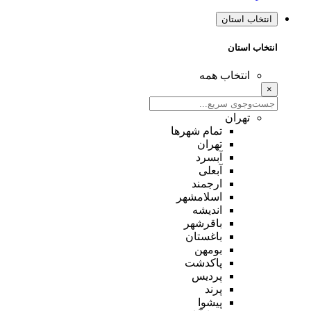
انتخاب استان
انتخاب استان
انتخاب همه
×
تهران
تمام شهر‌ها
تهران
آبسرد
آبعلی
ارجمند
اسلامشهر
اندیشه
باقرشهر
باغستان
بومهن
پاکدشت
پردیس
پرند
پیشوا