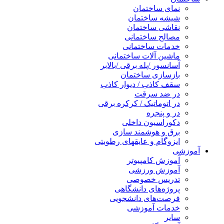
نمای ساختمان
شیشه ساختمان
نقاشی ساختمان
مصالح ساختمانی
خدمات ساختمانی
ماشین آلات ساختمانی
آسانسور /پله برقی /بالابر
بازسازی ساختمان
سقف کاذب / دیوار کاذب
در ضد سرقت
در اتوماتیک / کرکره برقی
در و پنجره
دکوراسیون داخلی
برق و هوشمند سازی
ایزوگام و عایقهای رطوبتی
آموزشی
آموزش کامپیوتر
آموزش ورزشی
تدریس خصوصی
پروژه‌های دانشگاهی
فرصت‌های دانشجویی
خدمات آموزشی
سایر