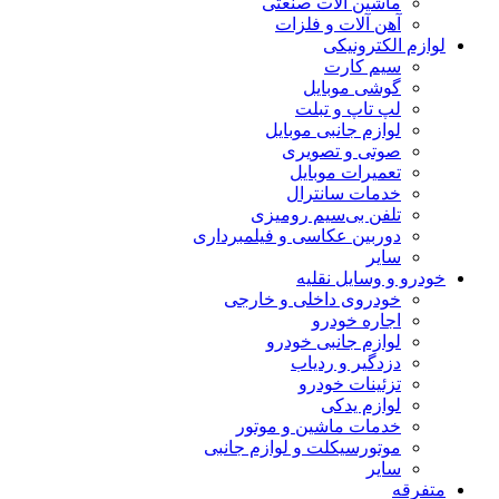
ماشین آلات صنعتی
آهن آلات و فلزات
لوازم الکترونیکی
سیم کارت
گوشی موبایل
لپ تاپ و تبلت
لوازم جانبی موبایل
صوتی و تصویری
تعمیرات موبایل
خدمات سانترال
تلفن بی‌سیم رومیزی
دوربین عکاسی و فیلمبرداری
سایر
خودرو و وسایل نقلیه
خودروی داخلی و خارجی
اجاره خودرو
لوازم جانبی خودرو
دزدگیر و ردیاب
تزئینات خودرو
لوازم یدکی
خدمات ماشین و موتور
موتورسیکلت و لوازم جانبی
سایر
متفرقه