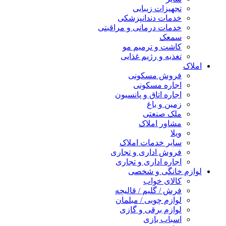
تجهیزات زیبایی
خدمات دندانپزشکی
خدمات درمانی و مراقبتی
سمعک
کاشت و ترمیم مو
تغذیه و رژیم غذایی
املاک
فروش مسکونی
اجاره مسکونی
اجاره اتاق و پانسیون
زمین و باغ
ملک صنعتی
مشاور املاک
ویلا
سایر خدمات املاک
فروش اداری و تجاری
اجاره اداری و تجاری
لوازم خانگی و شخصی
کالای خواب
فرش / گلیم / قالیچه
لوازم چوبی / مبلمان
لوازم برقی و گازی
اسباب بازی