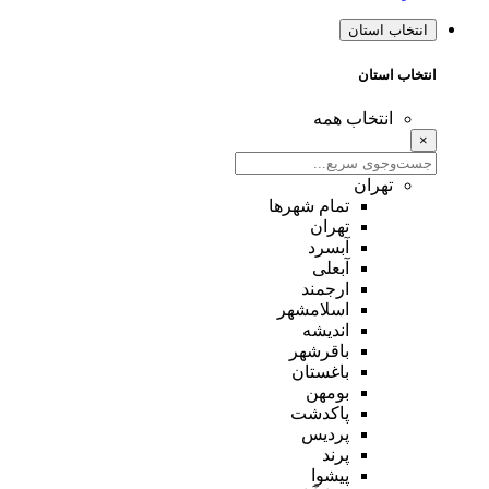
انتخاب استان
انتخاب استان
انتخاب همه
×
تهران
تمام شهر‌ها
تهران
آبسرد
آبعلی
ارجمند
اسلامشهر
اندیشه
باقرشهر
باغستان
بومهن
پاکدشت
پردیس
پرند
پیشوا