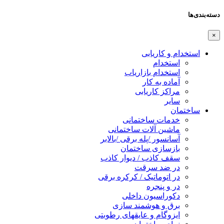
دسته‌بندی‌ها
×
استخدام و کاریابی
استخدام
استخدام بازاریاب
آماده به کار
مراکز کاریابی
سایر
ساختمان
خدمات ساختمانی
ماشین آلات ساختمانی
آسانسور /پله برقی /بالابر
بازسازی ساختمان
سقف کاذب / دیوار کاذب
در ضد سرقت
در اتوماتیک / کرکره برقی
در و پنجره
دکوراسیون داخلی
برق و هوشمند سازی
ایزوگام و عایقهای رطوبتی