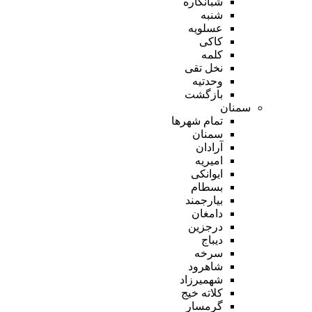
شبانکاره
شنبه
عسلویه
کاکی
کلمه
نخل تقی
وحدتیه
بازگشت
سمنان
تمام شهر‌ها
سمنان
آرادان
امیریه
ایوانکی
بسطام
بیارجمند
دامغان
درجزین
دیباج
سرخه
شاهرود
شهمیرزاد
کلاته خیج
گرمسار