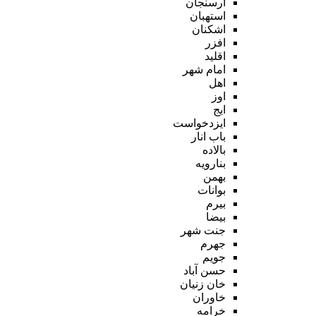
ارسنجان
استهبان
اشکنان
افزر
اقلید
امام شهر
اهل
اوز
ایج
ایزدخواست
باب انار
بالاده
بنارویه
بهمن
بوانات
بیرم
بیضا
جنت شهر
جهرم
جویم
حسن آباد
خان زنیان
خاوران
خرامه