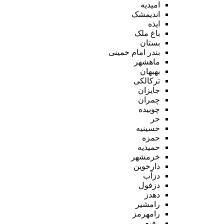
امیدیه
اندیمشک
ایذه
باغ ملک
بستان
بندر امام خمینی
ماهشهر
بهبهان
ترکالکی
جایزان
چمران
چوبیده
حر
حسینیه
حمزه
حمیدیه
خرمشهر
دارخوین
دزآب
دزفول
دهدز
رامشیر
رامهرمز
رفیع