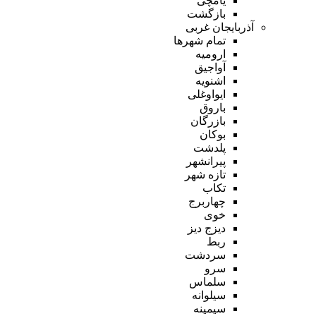
یامچی
بازگشت
آذربایجان غربی
تمام شهر‌ها
ارومیه
آواجیق
اشنویه
ایواوغلی
باروق
بازرگان
بوکان
پلدشت
پیرانشهر
تازه شهر
تکاب
چهاربرج
خوی
دیزج دیز
ربط
سردشت
سرو
سلماس
سیلوانه
سیمینه