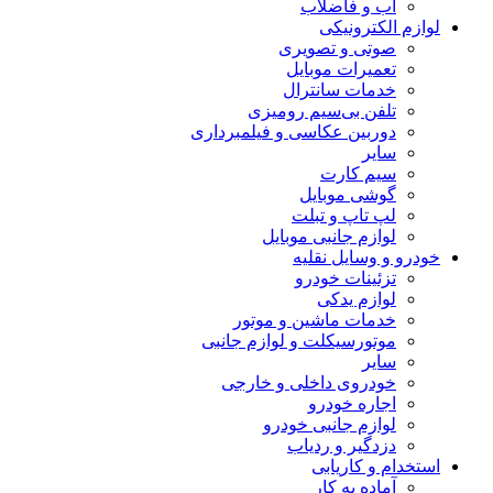
آب و فاضلاب
لوازم الکترونیکی
صوتی و تصویری
تعمیرات موبایل
خدمات سانترال
تلفن بی‌سیم رومیزی
دوربین عکاسی و فیلمبرداری
سایر
سیم کارت
گوشی موبایل
لپ تاپ و تبلت
لوازم جانبی موبایل
خودرو و وسایل نقلیه
تزئینات خودرو
لوازم یدکی
خدمات ماشین و موتور
موتورسیکلت و لوازم جانبی
سایر
خودروی داخلی و خارجی
اجاره خودرو
لوازم جانبی خودرو
دزدگیر و ردیاب
استخدام و کاریابی
آماده به کار