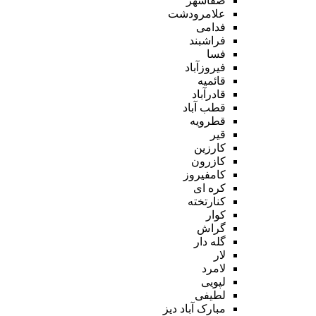
صفاشهر
علامرودشت
فدامی
فراشبند
فسا
فیروزآباد
قائمیه
قادرآباد
قطب آباد
قطرویه
قیر
کارزین
کازرون
کامفیروز
کره ای
کنارتخته
کوار
گراش
گله دار
لار
لامرد
لپویی
لطیفی
مبارک آباد دیز