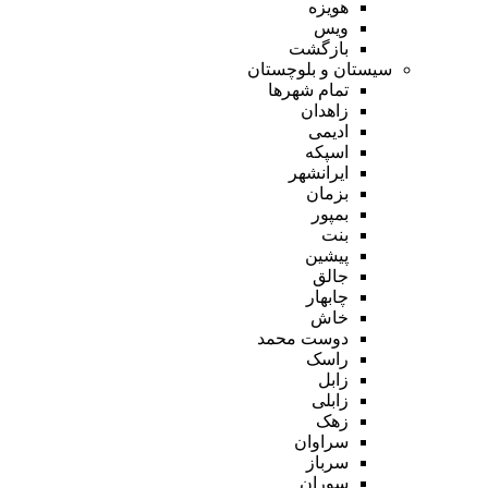
هویزه
ویس
بازگشت
سیستان و بلوچستان
تمام شهر‌ها
زاهدان
ادیمی
اسپکه
ایرانشهر
بزمان
بمپور
بنت
پیشین
جالق
چابهار
خاش
دوست محمد
راسک
زابل
زابلی
زهک
سراوان
سرباز
سوران