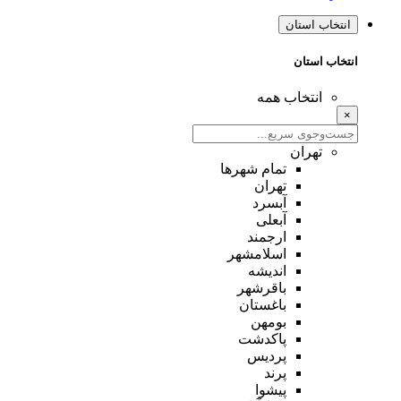
انتخاب استان
انتخاب استان
انتخاب همه
×
تهران
تمام شهر‌ها
تهران
آبسرد
آبعلی
ارجمند
اسلامشهر
اندیشه
باقرشهر
باغستان
بومهن
پاکدشت
پردیس
پرند
پیشوا