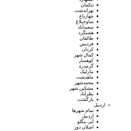
تنکمان
تهراندشت
چهارباغ
ساوجبلاغ
سعیدآباد
هشتگرد
طالقان
فردیس
کردان
کمال شهر
کوهسار
گرمدره
مارلیک
ماهدشت
محمدشهر
مشکین شهر
نظرآباد
بازگشت
اردبیل
تمام شهر‌ها
اردبیل
آبی بیگلو
اصلان دوز