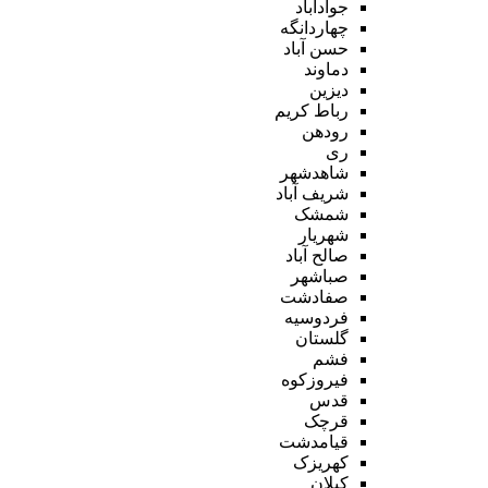
جوادآباد
چهاردانگه
حسن آباد
دماوند
دیزین
رباط کریم
رودهن
ری
شاهدشهر
شریف آباد
شمشک
شهریار
صالح آباد
صباشهر
صفادشت
فردوسیه
گلستان
فشم
فیروزکوه
قدس
قرچک
قیامدشت
کهریزک
کیلان