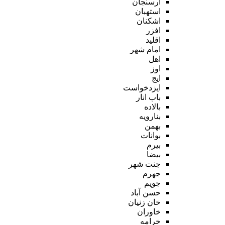
ارسنجان
استهبان
اشکنان
افزر
اقلید
امام شهر
اهل
اوز
ایج
ایزدخواست
باب انار
بالاده
بنارویه
بهمن
بوانات
بیرم
بیضا
جنت شهر
جهرم
جویم
حسن آباد
خان زنیان
خاوران
خرامه