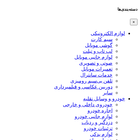
دسته‌بندی‌ها
×
لوازم الکترونیکی
سیم کارت
گوشی موبایل
لپ تاپ و تبلت
لوازم جانبی موبایل
صوتی و تصویری
تعمیرات موبایل
خدمات سانترال
تلفن بی‌سیم رومیزی
دوربین عکاسی و فیلمبرداری
سایر
خودرو و وسایل نقلیه
خودروی داخلی و خارجی
اجاره خودرو
لوازم جانبی خودرو
دزدگیر و ردیاب
تزئینات خودرو
لوازم یدکی