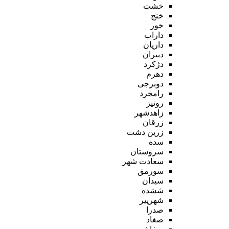
خشت
خنج
خور
داراب
داریان
دبیران
دژکرد
دهرم
دوبرجی
رامجرد
رونیز
زاهدشهر
زرقان
زرین دشت
سده
سروستان
سعادت شهر
سورمق
سیدان
ششده
شهرپیر
صدرا
صغاد