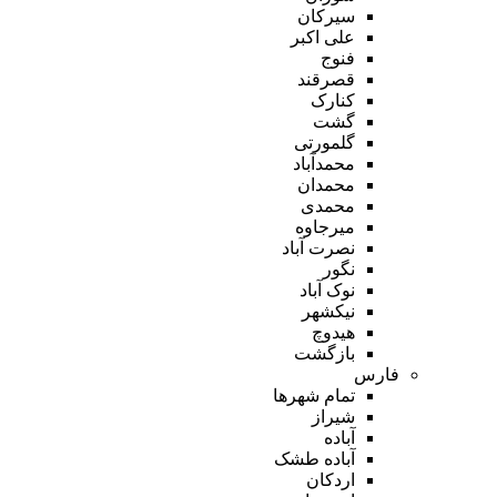
سیرکان
علی اکبر
فنوج
قصرقند
کنارک
گشت
گلمورتی
محمدآباد
محمدان
محمدی
میرجاوه
نصرت آباد
نگور
نوک آباد
نیکشهر
هیدوچ
بازگشت
فارس
تمام شهر‌ها
شیراز
آباده
آباده طشک
اردکان