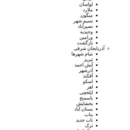
لواسان
ملارد
میگون
نسیم شهر
نصیرآباد
وحیدیه
ورامین
بازگشت
آذربایجان شرقی
تمام شهر‌ها
تبریز
آبش احمد
آذرشهر
آقکند
اسکو
اهر
ایلخچی
باسمنج
بخشایش
بستان آباد
بناب
ناب جدید
ترک