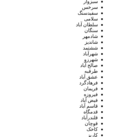
سبزوار
سرخس
سفیدسنگ
سلامی
سلطان آباد
سنگان
شادمهر
شاندیز
ششتمد
شهرآباد
شهرزو
صالح آباد
طرقبه
عشق آباد
فرهادگرد
فریمان
فیروزه
فیض آباد
قاسم آباد
قدمگاه
قلندرآباد
قوچان
کاخک
کاریز