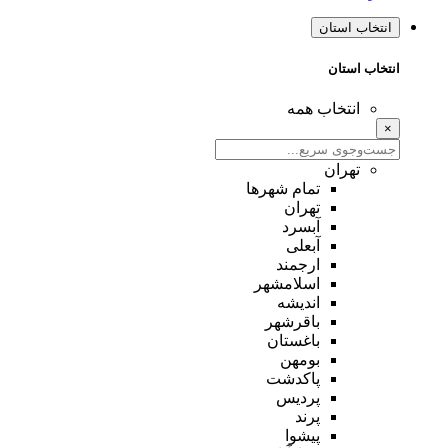
انتخاب استان
انتخاب استان
انتخاب همه
×
تهران
تمام شهر‌ها
تهران
آبسرد
آبعلی
ارجمند
اسلامشهر
اندیشه
باقرشهر
باغستان
بومهن
پاکدشت
پردیس
پرند
پیشوا