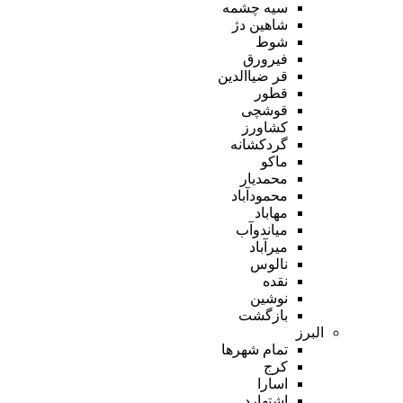
سیه چشمه
شاهین دژ
شوط
فیرورق
قر ضیاالدین
قطور
قوشچی
کشاورز
گردکشانه
ماکو
محمدیار
محمودآباد
مهاباد
میاندوآب
میرآباد
نالوس
نقده
نوشین
بازگشت
البرز
تمام شهر‌ها
کرج
اسارا
اشتهارد