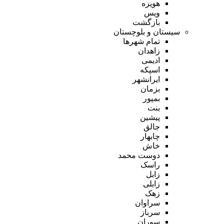
هویزه
ویس
بازگشت
سیستان و بلوچستان
تمام شهر‌ها
زاهدان
ادیمی
اسپکه
ایرانشهر
بزمان
بمپور
بنت
پیشین
جالق
چابهار
خاش
دوست محمد
راسک
زابل
زابلی
زهک
سراوان
سرباز
سوران