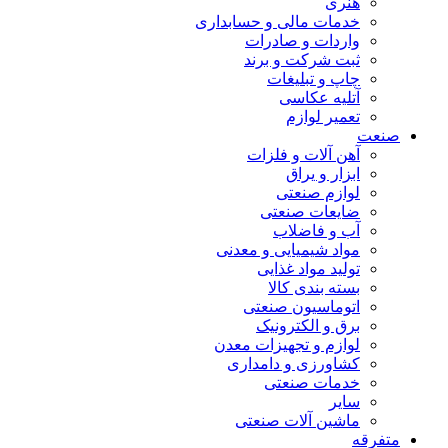
هنری
خدمات مالی و حسابداری
واردات و صادرات
ثبت شرکت و برند
چاپ و تبلیغات
آتلیه عکاسی
تعمیر لوازم
صنعت
آهن آلات و فلزات
ابزار و یراق
لوازم صنعتی
ضایعات صنعتی
آب و فاضلاب
مواد شیمیایی و معدنی
تولید مواد غذایی
بسته بندی کالا
اتوماسیون صنعتی
برق و الکترونیک
لوازم و تجهیزات معدن
کشاورزی و دامداری
خدمات صنعتی
سایر
ماشین آلات صنعتی
متفرقه