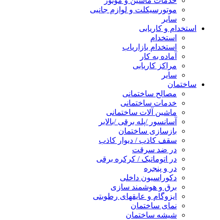
خدمات ماشین و موتور
موتورسیکلت و لوازم جانبی
سایر
استخدام و کاریابی
استخدام
استخدام بازاریاب
آماده به کار
مراکز کاریابی
سایر
ساختمان
مصالح ساختمانی
خدمات ساختمانی
ماشین آلات ساختمانی
آسانسور /پله برقی /بالابر
بازسازی ساختمان
سقف کاذب / دیوار کاذب
در ضد سرقت
در اتوماتیک / کرکره برقی
در و پنجره
دکوراسیون داخلی
برق و هوشمند سازی
ایزوگام و عایقهای رطوبتی
نمای ساختمان
شیشه ساختمان