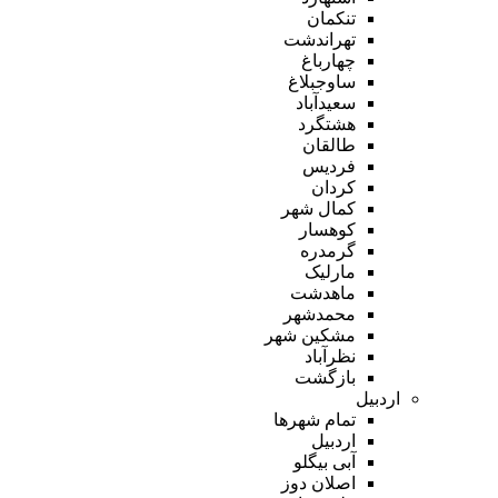
تنکمان
تهراندشت
چهارباغ
ساوجبلاغ
سعیدآباد
هشتگرد
طالقان
فردیس
کردان
کمال شهر
کوهسار
گرمدره
مارلیک
ماهدشت
محمدشهر
مشکین شهر
نظرآباد
بازگشت
اردبیل
تمام شهر‌ها
اردبیل
آبی بیگلو
اصلان دوز