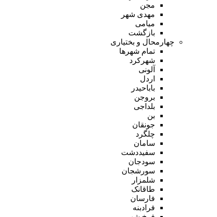
مجن
مهدی شهر
میامی
بازگشت
چهارمحال و بختیاری
تمام شهر‌ها
شهرکرد
آلونی
اردل
باباحیدر
بروجن
بلداجی
بن
جونقان
چلگرد
سامان
سفیددشت
سودجان
سورشجان
شلمزار
طاقانک
فارسان
فرادبنه
فرخ شهر