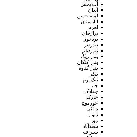
آب پخش
آبدان
امام حسن
انارستان
اهرم
برازجان
بردخون
بندردیر
بندردیلم
بندر ریگ
بندر کنگان
بندر گناوه
بنک
تنگ ارم
جم
چغادک
خارک
خورموج
دالکی
دلوار
ریز
سعدآباد
سیراف