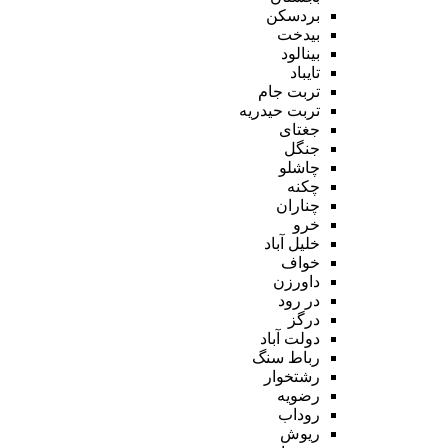
بردسکن
بیدخت
بینالود
تایباد
تربت جام
تربت حیدریه
جغتای
جنگل
چاشلو
چکنه
چناران
خرو
خلیل آباد
خواف
داورزن
در رود
درگز
دولت آباد
رباط سنگ
رشتخوار
رضویه
روداب
ریوش