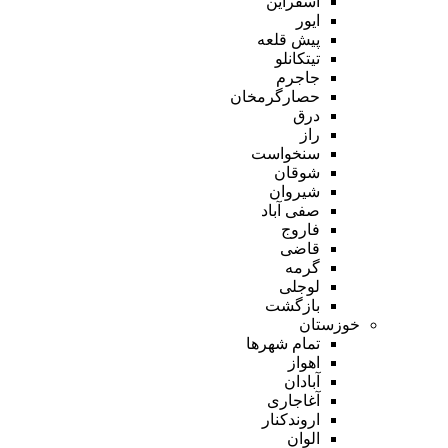
اسفراین
ایور
پیش قلعه
تیتکانلو
جاجرم
حصارگرمخان
درق
راز
سنخواست
شوقان
شیروان
صفی آباد
فاروج
قاضی
گرمه
لوجلی
بازگشت
خوزستان
تمام شهر‌ها
اهواز
آبادان
آغاجاری
اروندکنار
الوان