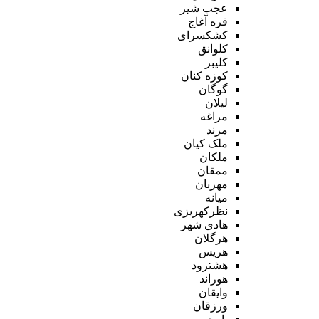
عجب شیر
قره آغاج
کشکسرای
کلوانق
کلیبر
کوزه کنان
گوگان
لیلان
مراغه
مرند
ملک کیان
ملکان
ممقان
مهربان
میانه
نظرکهریزی
هادی شهر
هرگلان
هریس
هشترود
هوراند
وایقان
ورزقان