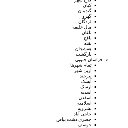
کیان
گندمان
گهرو
لردگان
مال خلیفه
ناغان
نافچ
نقنه
هفشجان
بازگشت
خراسان جنوبی
تمام شهر‌ها
آرین شهر
بیرجند
آیسک
ارسک
اسدیه
اسفدن
اسلامیه
بشرویه
حاجی آباد
خضری دشت بیاض
خوسف