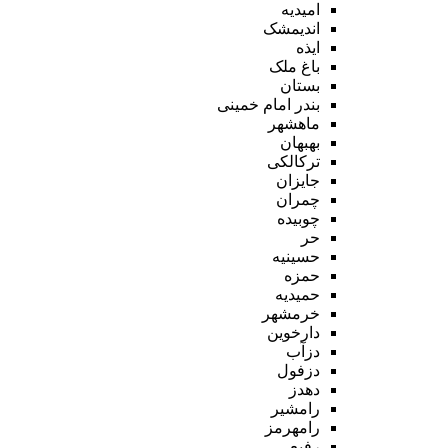
امیدیه
اندیمشک
ایذه
باغ ملک
بستان
بندر امام خمینی
ماهشهر
بهبهان
ترکالکی
جایزان
چمران
چوبیده
حر
حسینیه
حمزه
حمیدیه
خرمشهر
دارخوین
دزآب
دزفول
دهدز
رامشیر
رامهرمز
رفیع