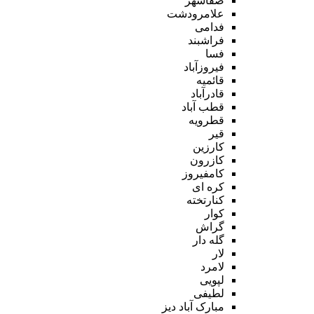
صفاشهر
علامرودشت
فدامی
فراشبند
فسا
فیروزآباد
قائمیه
قادرآباد
قطب آباد
قطرویه
قیر
کارزین
کازرون
کامفیروز
کره ای
کنارتخته
کوار
گراش
گله دار
لار
لامرد
لپویی
لطیفی
مبارک آباد دیز