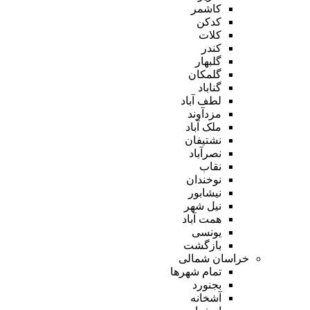
کاشمر
کدکن
کلات
کندر
گلبهار
گلمکان
گناباد
لطف آباد
مزدآوند
ملک آباد
نشتیفان
نصرآباد
نقاب
نوخندان
نیشابور
نیل شهر
همت آباد
یونسی
بازگشت
خراسان شمالی
تمام شهر‌ها
بجنورد
آشخانه