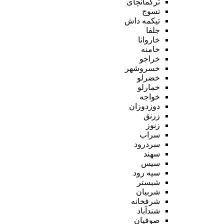
ترکمانچای
تسوج
تیکمه داش
جلفا
خاروانا
خامنه
خراجو
خسروشهر
خضرلو
خمارلو
خواجه
دوزدوزان
زرنق
زنوز
سراب
سردرود
سهند
سیس
سیه رود
شبستر
شربیان
شرفخانه
شندآباد
صوفیان