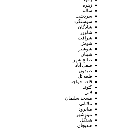
زهره
سالند
سردشت
سوسنگرد
شادگان
شاوور
شرافت
شوش
شوشتر
شیبان
صالح شهر
صفی آباد
صیدون
قلعه تل
قلعه خواجه
گتوند
لالی
مسجد سلیمان
ملاثانی
میانرود
مینوشهر
هفتگل
هندیجان