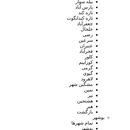
بیله سوار
پارس آباد
تازه کند
تازه کندانگوت
جعفرآباد
خلخال
رضی
سرعین
عنبران
فخرآباد
کلور
کوراییم
گرمی
گیوی
لاهرود
مشگین شهر
نمین
نیر
هشتجین
هیر
بازگشت
بوشهر
تمام شهر‌ها
بوشهر