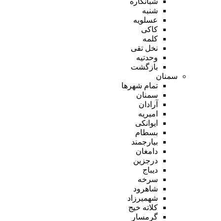
شبانکاره
شنبه
عسلویه
کاکی
کلمه
نخل تقی
وحدتیه
بازگشت
سمنان
تمام شهر‌ها
سمنان
آرادان
امیریه
ایوانکی
بسطام
بیارجمند
دامغان
درجزین
دیباج
سرخه
شاهرود
شهمیرزاد
کلاته خیج
گرمسار