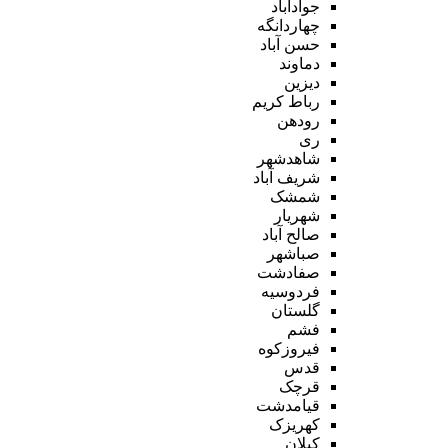
جوادآباد
چهاردانگه
حسن آباد
دماوند
دیزین
رباط کریم
رودهن
ری
شاهدشهر
شریف آباد
شمشک
شهریار
صالح آباد
صباشهر
صفادشت
فردوسیه
گلستان
فشم
فیروزکوه
قدس
قرچک
قیامدشت
کهریزک
کیلان