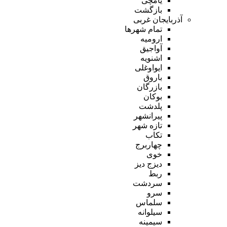
یامچی
بازگشت
آذربایجان غربی
تمام شهر‌ها
ارومیه
آواجیق
اشنویه
ایواوغلی
باروق
بازرگان
بوکان
پلدشت
پیرانشهر
تازه شهر
تکاب
چهاربرج
خوی
دیزج دیز
ربط
سردشت
سرو
سلماس
سیلوانه
سیمینه