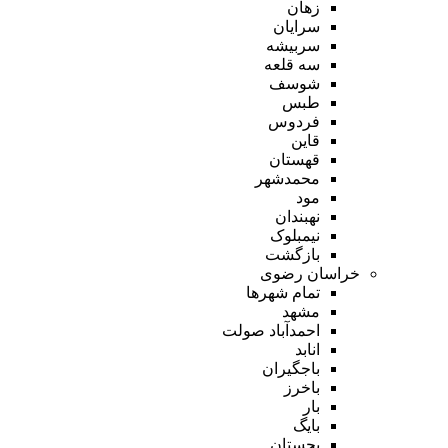
زهان
سرایان
سربیشه
سه قلعه
شوسف
طبس
فردوس
قاین
قهستان
محمدشهر
مود
نهبندان
نیمبلوک
بازگشت
خراسان رضوی
تمام شهر‌ها
مشهد
احمدآباد صولت
انابد
باجگیران
باخرز
بار
بایگ
بجستان