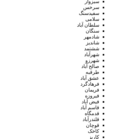
سبزوار
سرخس
سفیدسنگ
سلامی
سلطان آباد
سنگان
شادمهر
شاندیز
ششتمد
شهرآباد
شهرزو
صالح آباد
طرقبه
عشق آباد
فرهادگرد
فریمان
فیروزه
فیض آباد
قاسم آباد
قدمگاه
قلندرآباد
قوچان
کاخک
کاریز