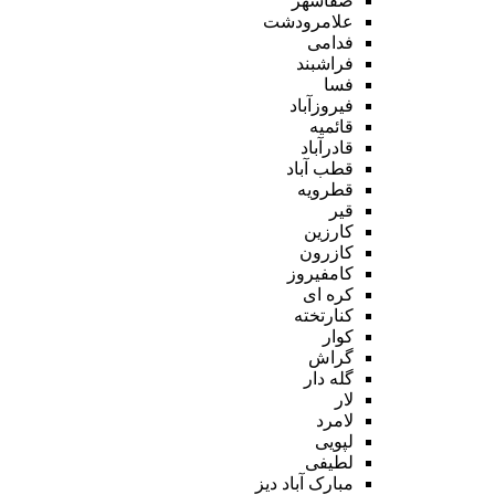
صفاشهر
علامرودشت
فدامی
فراشبند
فسا
فیروزآباد
قائمیه
قادرآباد
قطب آباد
قطرویه
قیر
کارزین
کازرون
کامفیروز
کره ای
کنارتخته
کوار
گراش
گله دار
لار
لامرد
لپویی
لطیفی
مبارک آباد دیز