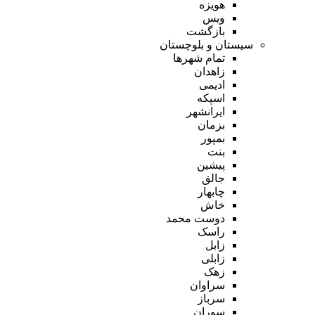
هویزه
ویس
بازگشت
سیستان و بلوچستان
تمام شهر‌ها
زاهدان
ادیمی
اسپکه
ایرانشهر
بزمان
بمپور
بنت
پیشین
جالق
چابهار
خاش
دوست محمد
راسک
زابل
زابلی
زهک
سراوان
سرباز
سوران