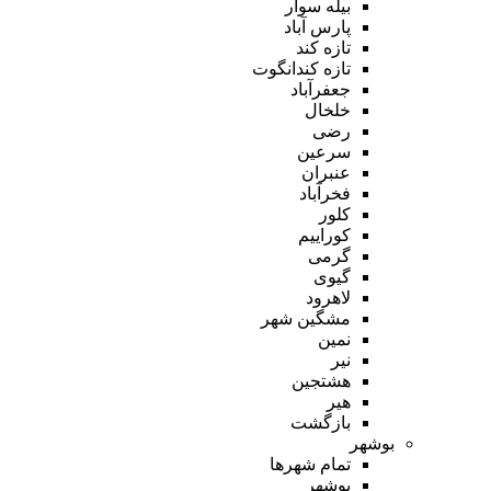
بیله سوار
پارس آباد
تازه کند
تازه کندانگوت
جعفرآباد
خلخال
رضی
سرعین
عنبران
فخرآباد
کلور
کوراییم
گرمی
گیوی
لاهرود
مشگین شهر
نمین
نیر
هشتجین
هیر
بازگشت
بوشهر
تمام شهر‌ها
بوشهر