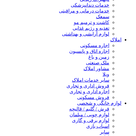
خدمات دندانپزشکی
خدمات درمانی و مراقبتی
سمعک
کاشت و ترمیم مو
تغذیه و رژیم غذایی
لوازم آرایشی و بهداشتی
املاک
اجاره مسکونی
اجاره اتاق و پانسیون
زمین و باغ
ملک صنعتی
مشاور املاک
ویلا
سایر خدمات املاک
فروش اداری و تجاری
اجاره اداری و تجاری
فروش مسکونی
لوازم خانگی و شخصی
فرش / گلیم / قالیچه
لوازم چوبی / مبلمان
لوازم برقی و گازی
اسباب بازی
سایر