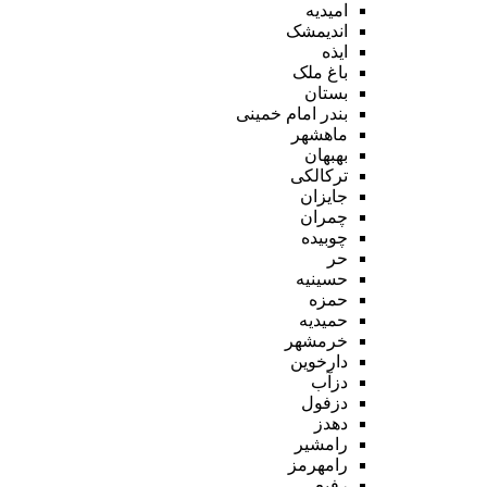
امیدیه
اندیمشک
ایذه
باغ ملک
بستان
بندر امام خمینی
ماهشهر
بهبهان
ترکالکی
جایزان
چمران
چوبیده
حر
حسینیه
حمزه
حمیدیه
خرمشهر
دارخوین
دزآب
دزفول
دهدز
رامشیر
رامهرمز
رفیع