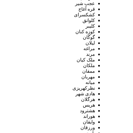
عجب شیر
قره آغاج
کشکسرای
کلوانق
کلیبر
کوزه کنان
گوگان
لیلان
مراغه
مرند
ملک کیان
ملکان
ممقان
مهربان
میانه
نظرکهریزی
هادی شهر
هرگلان
هریس
هشترود
هوراند
وایقان
ورزقان