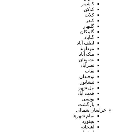
کاشمر
کدکن
کلات
کندر
گلبهار
گلمکان
گناباد
لطف آباد
مزدآوند
ملک آباد
نشتیفان
نصرآباد
نقاب
نوخندان
نیشابور
نیل شهر
همت آباد
یونسی
بازگشت
خراسان شمالی
تمام شهر‌ها
بجنورد
آشخانه