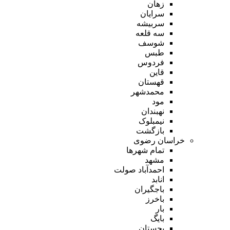
زهان
سرایان
سربیشه
سه قلعه
شوسف
طبس
فردوس
قاین
قهستان
محمدشهر
مود
نهبندان
نیمبلوک
بازگشت
خراسان رضوی
تمام شهر‌ها
مشهد
احمدآباد صولت
انابد
باجگیران
باخرز
بار
بایگ
بجستان