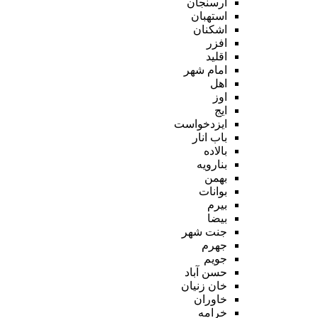
ارسنجان
استهبان
اشکنان
افزر
اقلید
امام شهر
اهل
اوز
ایج
ایزدخواست
باب انار
بالاده
بنارویه
بهمن
بوانات
بیرم
بیضا
جنت شهر
جهرم
جویم
حسن آباد
خان زنیان
خاوران
خرامه