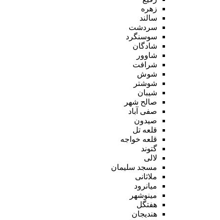
زهره
سالند
سردشت
سوسنگرد
شادگان
شاوور
شرافت
شوش
شوشتر
شیبان
صالح شهر
صفی آباد
صیدون
قلعه تل
قلعه خواجه
گتوند
لالی
مسجد سلیمان
ملاثانی
میانرود
مینوشهر
هفتگل
هندیجان