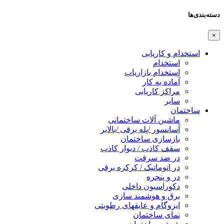
دسته‌بندی‌ها
×
استخدام و کاریابی
استخدام
استخدام بازاریاب
آماده به کار
مراکز کاریابی
سایر
ساختمان
ماشین آلات ساختمانی
آسانسور /پله برقی /بالابر
بازسازی ساختمان
سقف کاذب / دیوار کاذب
در ضد سرقت
در اتوماتیک / کرکره برقی
در و پنجره
دکوراسیون داخلی
برق و هوشمند سازی
ایزوگام و عایقهای رطوبتی
نمای ساختمان