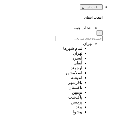
انتخاب استان
انتخاب استان
انتخاب همه
×
تهران
تمام شهر‌ها
تهران
آبسرد
آبعلی
ارجمند
اسلامشهر
اندیشه
باقرشهر
باغستان
بومهن
پاکدشت
پردیس
پرند
پیشوا