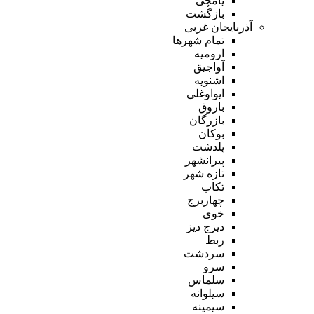
یامچی
بازگشت
آذربایجان غربی
تمام شهر‌ها
ارومیه
آواجیق
اشنویه
ایواوغلی
باروق
بازرگان
بوکان
پلدشت
پیرانشهر
تازه شهر
تکاب
چهاربرج
خوی
دیزج دیز
ربط
سردشت
سرو
سلماس
سیلوانه
سیمینه