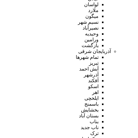
لواسان
ملارد
میگون
نسیم شهر
نصیرآباد
وحیدیه
ورامین
بازگشت
آذربایجان شرقی
تمام شهر‌ها
تبریز
آبش احمد
آذرشهر
آقکند
اسکو
اهر
ایلخچی
باسمنج
بخشایش
بستان آباد
بناب
ناب جدید
ترک