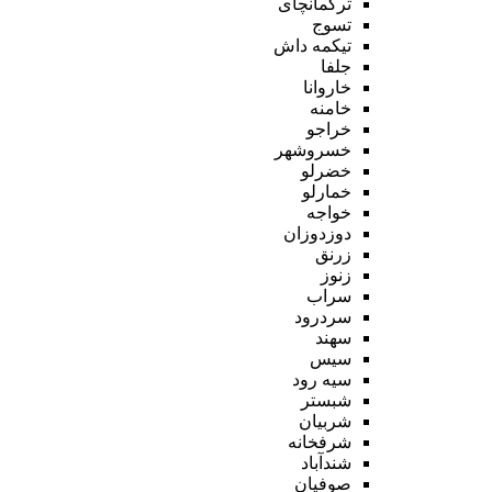
ترکمانچای
تسوج
تیکمه داش
جلفا
خاروانا
خامنه
خراجو
خسروشهر
خضرلو
خمارلو
خواجه
دوزدوزان
زرنق
زنوز
سراب
سردرود
سهند
سیس
سیه رود
شبستر
شربیان
شرفخانه
شندآباد
صوفیان