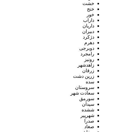
خشت
خنج
خور
داراب
داریان
دبیران
دژکرد
دهرم
دوبرجی
رامجرد
رونیز
زاهدشهر
زرقان
زرین دشت
سده
سروستان
سعادت شهر
سورمق
سیدان
ششده
شهرپیر
صدرا
صغاد