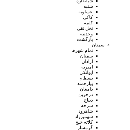
شبانکاره
شنبه
عسلویه
کاکی
کلمه
نخل تقی
وحدتیه
بازگشت
سمنان
تمام شهر‌ها
سمنان
آرادان
امیریه
ایوانکی
بسطام
بیارجمند
دامغان
درجزین
دیباج
سرخه
شاهرود
شهمیرزاد
کلاته خیج
گرمسار