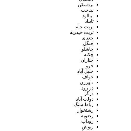
بردسکن
بیدخت
بینالود
تایباد
تربت جام
تربت حیدریه
جغتای
جنگل
چاشلو
چکنه
چناران
خرو
خلیل آباد
خواف
داورزن
در رود
درگز
دولت آباد
رباط سنگ
رشتخوار
رضویه
روداب
ریوش