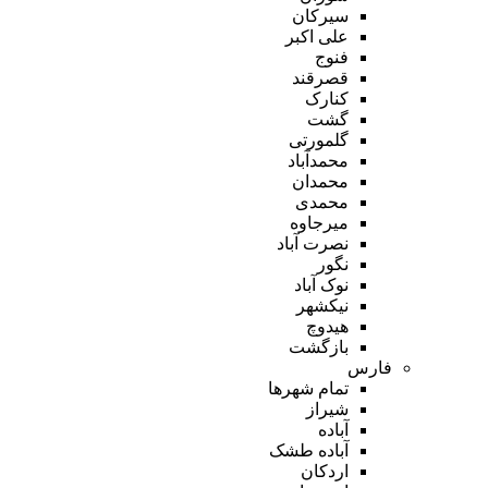
سیرکان
علی اکبر
فنوج
قصرقند
کنارک
گشت
گلمورتی
محمدآباد
محمدان
محمدی
میرجاوه
نصرت آباد
نگور
نوک آباد
نیکشهر
هیدوچ
بازگشت
فارس
تمام شهر‌ها
شیراز
آباده
آباده طشک
اردکان