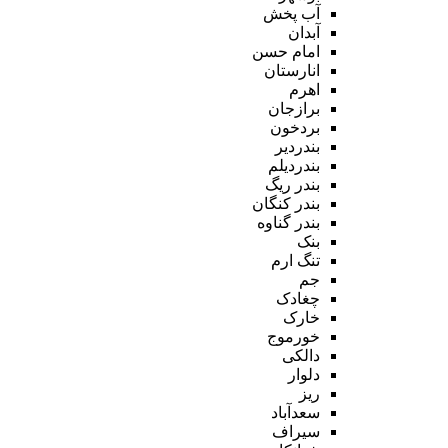
آب پخش
آبدان
امام حسن
انارستان
اهرم
برازجان
بردخون
بندردیر
بندردیلم
بندر ریگ
بندر کنگان
بندر گناوه
بنک
تنگ ارم
جم
چغادک
خارک
خورموج
دالکی
دلوار
ریز
سعدآباد
سیراف