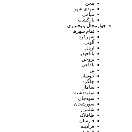
مجن
مهدی شهر
میامی
بازگشت
چهارمحال و بختیاری
تمام شهر‌ها
شهرکرد
آلونی
اردل
باباحیدر
بروجن
بلداجی
بن
جونقان
چلگرد
سامان
سفیددشت
سودجان
سورشجان
شلمزار
طاقانک
فارسان
فرادبنه
فرخ شهر