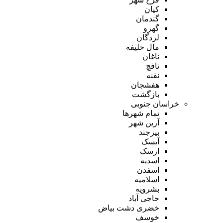
کیان
گندمان
گهرو
لردگان
مال خلیفه
ناغان
نافچ
نقنه
هفشجان
بازگشت
خراسان جنوبی
تمام شهر‌ها
آرین شهر
بیرجند
آیسک
ارسک
اسدیه
اسفدن
اسلامیه
بشرویه
حاجی آباد
خضری دشت بیاض
خوسف