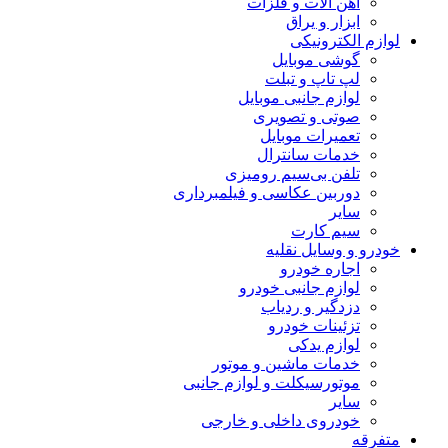
آهن آلات و فلزات
ابزار و یراق
لوازم الکترونیکی
گوشی موبایل
لپ تاپ و تبلت
لوازم جانبی موبایل
صوتی و تصویری
تعمیرات موبایل
خدمات سانترال
تلفن بی‌سیم رومیزی
دوربین عکاسی و فیلمبرداری
سایر
سیم کارت
خودرو و وسایل نقلیه
اجاره خودرو
لوازم جانبی خودرو
دزدگیر و ردیاب
تزئینات خودرو
لوازم یدکی
خدمات ماشین و موتور
موتورسیکلت و لوازم جانبی
سایر
خودروی داخلی و خارجی
متفرقه