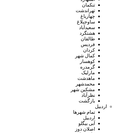
تنکمان
تهراندشت
چهارباغ
ساوجبلاغ
سعیدآباد
هشتگرد
طالقان
فردیس
کردان
کمال شهر
کوهسار
گرمدره
مارلیک
ماهدشت
محمدشهر
مشکین شهر
نظرآباد
بازگشت
اردبیل
تمام شهر‌ها
اردبیل
آبی بیگلو
اصلان دوز