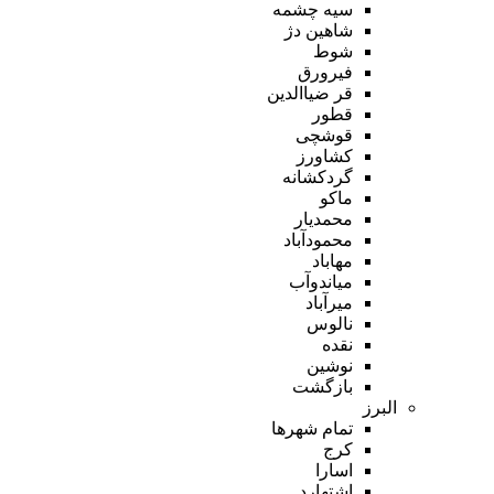
سیه چشمه
شاهین دژ
شوط
فیرورق
قر ضیاالدین
قطور
قوشچی
کشاورز
گردکشانه
ماکو
محمدیار
محمودآباد
مهاباد
میاندوآب
میرآباد
نالوس
نقده
نوشین
بازگشت
البرز
تمام شهر‌ها
کرج
اسارا
اشتهارد