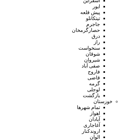
اسفراین
ایور
پیش قلعه
تیتکانلو
جاجرم
حصارگرمخان
درق
راز
سنخواست
شوقان
شیروان
صفی آباد
فاروج
قاضی
گرمه
لوجلی
بازگشت
خوزستان
تمام شهر‌ها
اهواز
آبادان
آغاجاری
اروندکنار
الوان