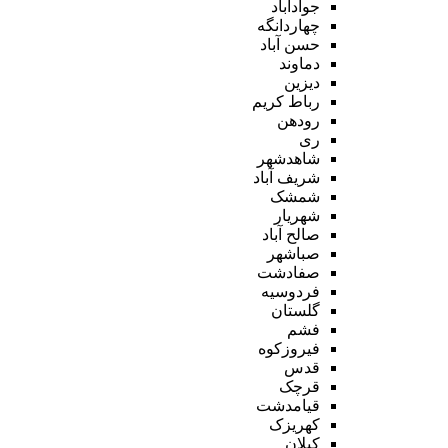
جوادآباد
چهاردانگه
حسن آباد
دماوند
دیزین
رباط کریم
رودهن
ری
شاهدشهر
شریف آباد
شمشک
شهریار
صالح آباد
صباشهر
صفادشت
فردوسیه
گلستان
فشم
فیروزکوه
قدس
قرچک
قیامدشت
کهریزک
کیلان