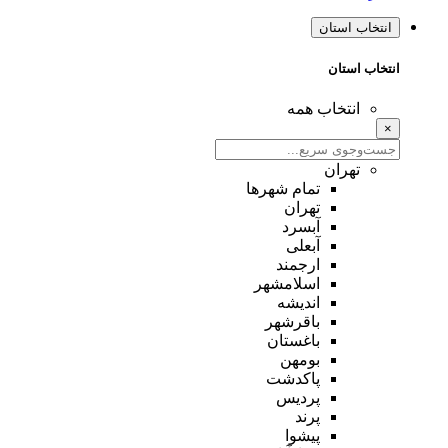
انتخاب استان
انتخاب استان
انتخاب همه
×
تهران
تمام شهر‌ها
تهران
آبسرد
آبعلی
ارجمند
اسلامشهر
اندیشه
باقرشهر
باغستان
بومهن
پاکدشت
پردیس
پرند
پیشوا