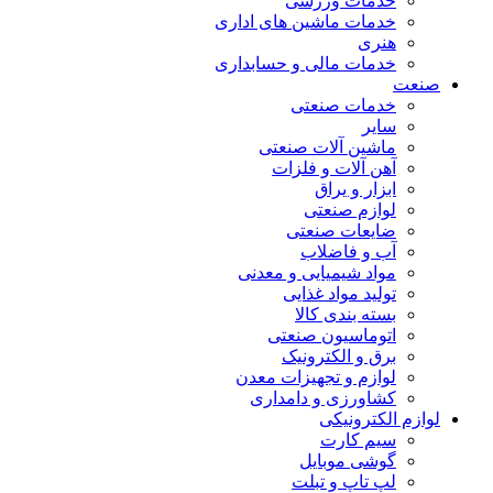
خدمات ورزشی
خدمات ماشین های اداری
هنری
خدمات مالی و حسابداری
صنعت
خدمات صنعتی
سایر
ماشین آلات صنعتی
آهن آلات و فلزات
ابزار و یراق
لوازم صنعتی
ضایعات صنعتی
آب و فاضلاب
مواد شیمیایی و معدنی
تولید مواد غذایی
بسته بندی کالا
اتوماسیون صنعتی
برق و الکترونیک
لوازم و تجهیزات معدن
کشاورزی و دامداری
لوازم الکترونیکی
سیم کارت
گوشی موبایل
لپ تاپ و تبلت