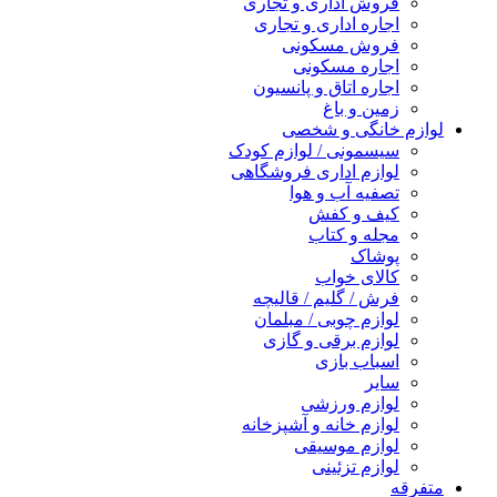
فروش اداری و تجاری
اجاره اداری و تجاری
فروش مسکونی
اجاره مسکونی
اجاره اتاق و پانسیون
زمین و باغ
لوازم خانگی و شخصی
سیسمونی / لوازم کودک
لوازم اداری فروشگاهی
تصفیه آب و هوا
کیف و کفش
مجله و کتاب
پوشاک
کالای خواب
فرش / گلیم / قالیچه
لوازم چوبی / مبلمان
لوازم برقی و گازی
اسباب بازی
سایر
لوازم ورزشی
لوازم خانه و آشپزخانه
لوازم موسیقی
لوازم تزئینی
متفرقه