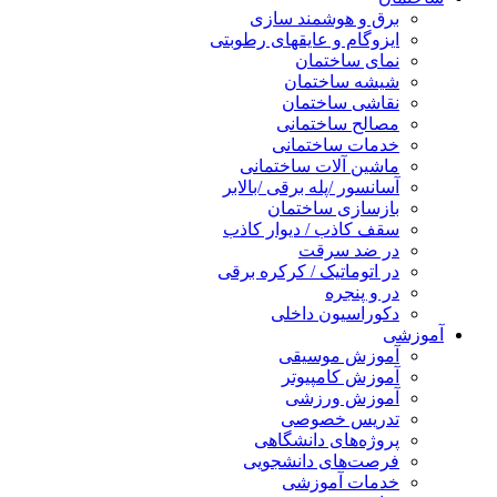
برق و هوشمند سازی
ایزوگام و عایقهای رطوبتی
نمای ساختمان
شیشه ساختمان
نقاشی ساختمان
مصالح ساختمانی
خدمات ساختمانی
ماشین آلات ساختمانی
آسانسور /پله برقی /بالابر
بازسازی ساختمان
سقف کاذب / دیوار کاذب
در ضد سرقت
در اتوماتیک / کرکره برقی
در و پنجره
دکوراسیون داخلی
آموزشی
آموزش موسیقی
آموزش کامپیوتر
آموزش ورزشی
تدریس خصوصی
پروژه‌های دانشگاهی
فرصت‌های دانشجویی
خدمات آموزشی