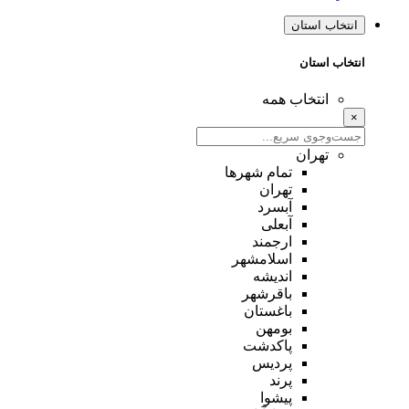
انتخاب استان
انتخاب استان
انتخاب همه
×
تهران
تمام شهر‌ها
تهران
آبسرد
آبعلی
ارجمند
اسلامشهر
اندیشه
باقرشهر
باغستان
بومهن
پاکدشت
پردیس
پرند
پیشوا