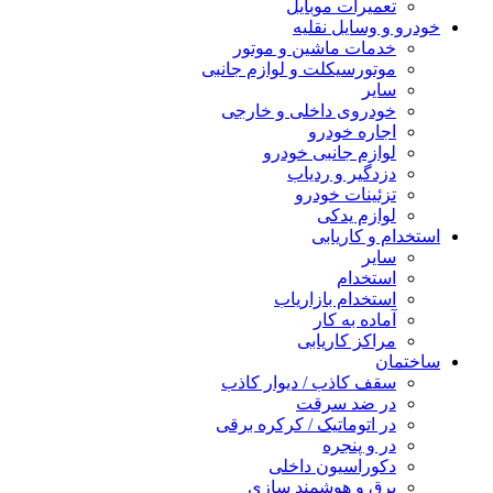
تعمیرات موبایل
خودرو و وسایل نقلیه
خدمات ماشین و موتور
موتورسیکلت و لوازم جانبی
سایر
خودروی داخلی و خارجی
اجاره خودرو
لوازم جانبی خودرو
دزدگیر و ردیاب
تزئینات خودرو
لوازم یدکی
استخدام و کاریابی
سایر
استخدام
استخدام بازاریاب
آماده به کار
مراکز کاریابی
ساختمان
سقف کاذب / دیوار کاذب
در ضد سرقت
در اتوماتیک / کرکره برقی
در و پنجره
دکوراسیون داخلی
برق و هوشمند سازی