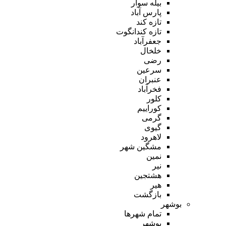
بیله سوار
پارس آباد
تازه کند
تازه کندانگوت
جعفرآباد
خلخال
رضی
سرعین
عنبران
فخرآباد
کلور
کوراییم
گرمی
گیوی
لاهرود
مشگین شهر
نمین
نیر
هشتجین
هیر
بازگشت
بوشهر
تمام شهر‌ها
بوشهر