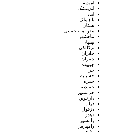
امیدیه
اندیمشک
ایذه
باغ ملک
بستان
بندر امام خمینی
ماهشهر
بهبهان
ترکالکی
جایزان
چمران
چوبیده
حر
حسینیه
حمزه
حمیدیه
خرمشهر
دارخوین
دزآب
دزفول
دهدز
رامشیر
رامهرمز
رفیع