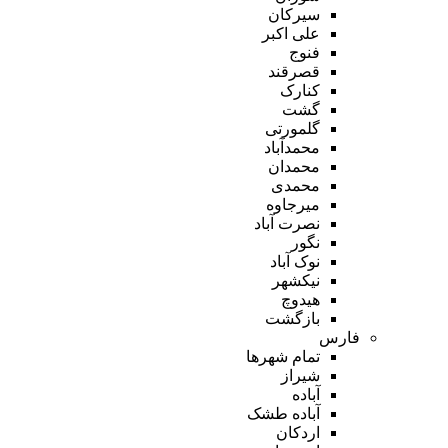
سیرکان
علی اکبر
فنوج
قصرقند
کنارک
گشت
گلمورتی
محمدآباد
محمدان
محمدی
میرجاوه
نصرت آباد
نگور
نوک آباد
نیکشهر
هیدوچ
بازگشت
فارس
تمام شهر‌ها
شیراز
آباده
آباده طشک
اردکان