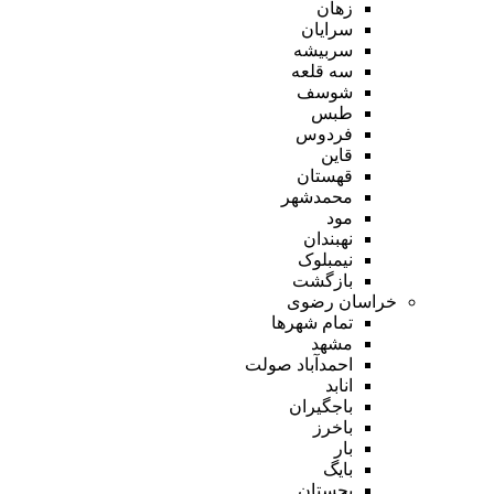
زهان
سرایان
سربیشه
سه قلعه
شوسف
طبس
فردوس
قاین
قهستان
محمدشهر
مود
نهبندان
نیمبلوک
بازگشت
خراسان رضوی
تمام شهر‌ها
مشهد
احمدآباد صولت
انابد
باجگیران
باخرز
بار
بایگ
بجستان