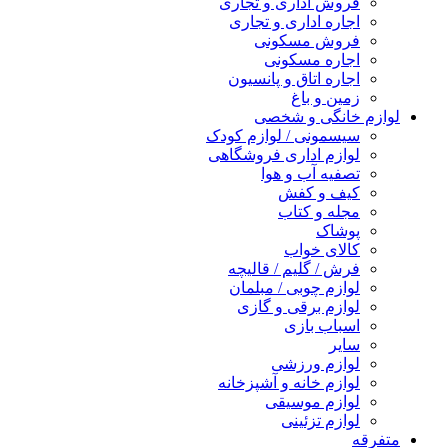
فروش اداری و تجاری
اجاره اداری و تجاری
فروش مسکونی
اجاره مسکونی
اجاره اتاق و پانسیون
زمین و باغ
لوازم خانگی و شخصی
سیسمونی / لوازم کودک
لوازم اداری فروشگاهی
تصفیه آب و هوا
کیف و کفش
مجله و کتاب
پوشاک
کالای خواب
فرش / گلیم / قالیچه
لوازم چوبی / مبلمان
لوازم برقی و گازی
اسباب بازی
سایر
لوازم ورزشی
لوازم خانه و آشپزخانه
لوازم موسیقی
لوازم تزئینی
متفرقه