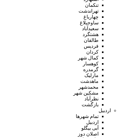
تنکمان
تهراندشت
چهارباغ
ساوجبلاغ
سعیدآباد
هشتگرد
طالقان
فردیس
کردان
کمال شهر
کوهسار
گرمدره
مارلیک
ماهدشت
محمدشهر
مشکین شهر
نظرآباد
بازگشت
اردبیل
تمام شهر‌ها
اردبیل
آبی بیگلو
اصلان دوز