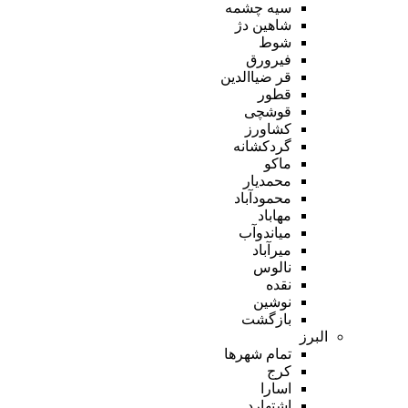
سیه چشمه
شاهین دژ
شوط
فیرورق
قر ضیاالدین
قطور
قوشچی
کشاورز
گردکشانه
ماکو
محمدیار
محمودآباد
مهاباد
میاندوآب
میرآباد
نالوس
نقده
نوشین
بازگشت
البرز
تمام شهر‌ها
کرج
اسارا
اشتهارد