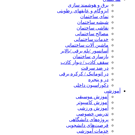
برق و هوشمند سازی
ایزوگام و عایقهای رطوبتی
نمای ساختمان
شیشه ساختمان
نقاشی ساختمان
مصالح ساختمانی
خدمات ساختمانی
ماشین آلات ساختمانی
آسانسور /پله برقی /بالابر
بازسازی ساختمان
سقف کاذب / دیوار کاذب
در ضد سرقت
در اتوماتیک / کرکره برقی
در و پنجره
دکوراسیون داخلی
آموزشی
آموزش موسیقی
آموزش کامپیوتر
آموزش ورزشی
تدریس خصوصی
پروژه‌های دانشگاهی
فرصت‌های دانشجویی
خدمات آموزشی