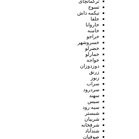
ترکمانچای
تسوج
تیکمه داش
جلفا
خاروانا
خامنه
خراجو
خسروشهر
خضرلو
خمارلو
خواجه
دوزدوزان
زرنق
زنوز
سراب
سردرود
سهند
سیس
سیه رود
شبستر
شربیان
شرفخانه
شندآباد
صوفیان