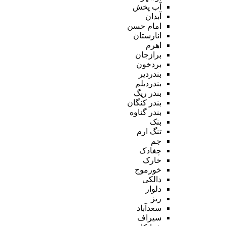
آب پخش
آبدان
امام حسن
انارستان
اهرم
برازجان
بردخون
بندردیر
بندردیلم
بندر ریگ
بندر کنگان
بندر گناوه
بنک
تنگ ارم
جم
چغادک
خارک
خورموج
دالکی
دلوار
ریز
سعدآباد
سیراف