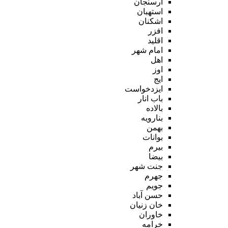
ارسنجان
استهبان
اشکنان
افزر
اقلید
امام شهر
اهل
اوز
ایج
ایزدخواست
باب انار
بالاده
بنارویه
بهمن
بوانات
بیرم
بیضا
جنت شهر
جهرم
جویم
حسن آباد
خان زنیان
خاوران
خرامه