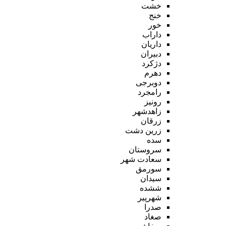
خشت
خنج
خور
داراب
داریان
دبیران
دژکرد
دهرم
دوبرجی
رامجرد
رونیز
زاهدشهر
زرقان
زرین دشت
سده
سروستان
سعادت شهر
سورمق
سیدان
ششده
شهرپیر
صدرا
صغاد