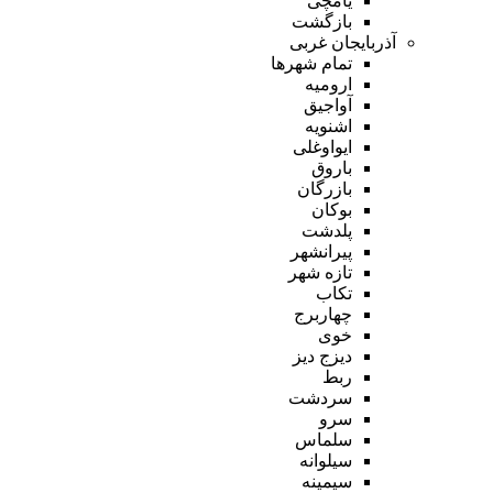
یامچی
بازگشت
آذربایجان غربی
تمام شهر‌ها
ارومیه
آواجیق
اشنویه
ایواوغلی
باروق
بازرگان
بوکان
پلدشت
پیرانشهر
تازه شهر
تکاب
چهاربرج
خوی
دیزج دیز
ربط
سردشت
سرو
سلماس
سیلوانه
سیمینه