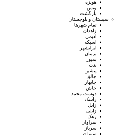
هویزه
ویس
بازگشت
سیستان و بلوچستان
تمام شهر‌ها
زاهدان
ادیمی
اسپکه
ایرانشهر
بزمان
بمپور
بنت
پیشین
جالق
چابهار
خاش
دوست محمد
راسک
زابل
زابلی
زهک
سراوان
سرباز
سوران