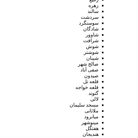
زهره
سالند
سردشت
سوسنگرد
شادگان
شاوور
شرافت
شوش
شوشتر
شیبان
صالح شهر
صفی آباد
صیدون
قلعه تل
قلعه خواجه
گتوند
لالی
مسجد سلیمان
ملاثانی
میانرود
مینوشهر
هفتگل
هندیجان