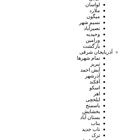
لواسان
ملارد
میگون
نسیم شهر
نصیرآباد
وحیدیه
ورامین
بازگشت
آذربایجان شرقی
تمام شهر‌ها
تبریز
آبش احمد
آذرشهر
آقکند
اسکو
اهر
ایلخچی
باسمنج
بخشایش
بستان آباد
بناب
ناب جدید
ترک