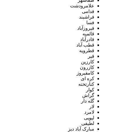
صفاشهر
علامرودشت
فدامی
فراشبند
فسا
فیروزآباد
قائمیه
قادرآباد
قطب آباد
قطرویه
قیر
کارزین
کازرون
کامفیروز
کره ای
کنارتخته
کوار
گراش
گله دار
لار
لامرد
لپویی
لطیفی
مبارک آباد دیز