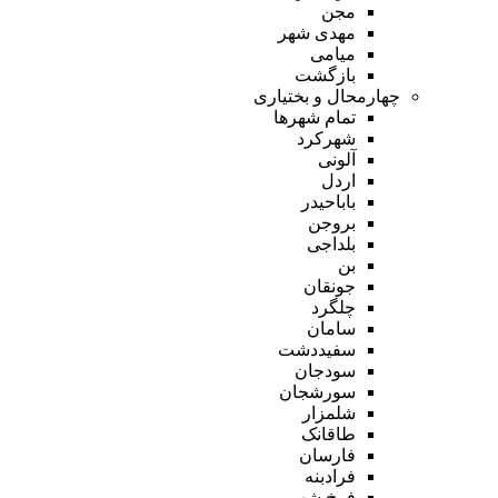
مجن
مهدی شهر
میامی
بازگشت
چهارمحال و بختیاری
تمام شهر‌ها
شهرکرد
آلونی
اردل
باباحیدر
بروجن
بلداجی
بن
جونقان
چلگرد
سامان
سفیددشت
سودجان
سورشجان
شلمزار
طاقانک
فارسان
فرادبنه
فرخ شهر