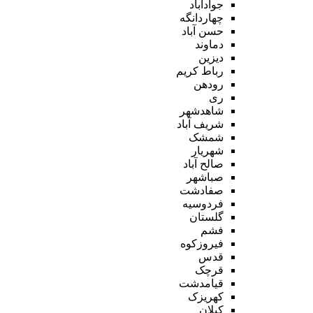
جوادآباد
چهاردانگه
حسن آباد
دماوند
دیزین
رباط کریم
رودهن
ری
شاهدشهر
شریف آباد
شمشک
شهریار
صالح آباد
صباشهر
صفادشت
فردوسیه
گلستان
فشم
فیروزکوه
قدس
قرچک
قیامدشت
کهریزک
کیلان