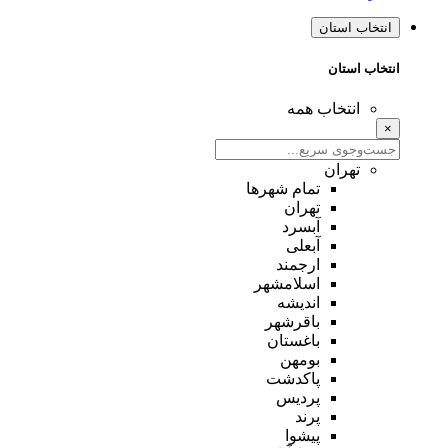
انتخاب استان
انتخاب استان
انتخاب همه
×
تهران
تمام شهر‌ها
تهران
آبسرد
آبعلی
ارجمند
اسلامشهر
اندیشه
باقرشهر
باغستان
بومهن
پاکدشت
پردیس
پرند
پیشوا