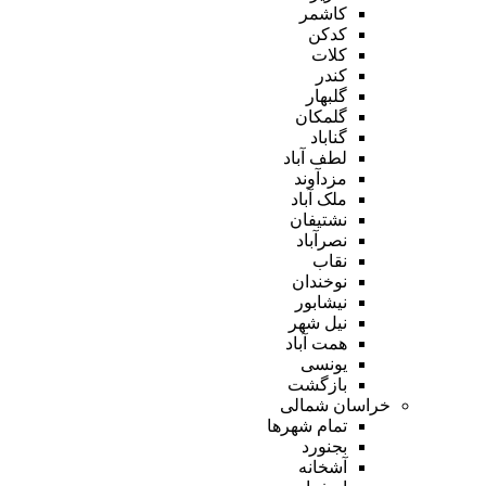
کاشمر
کدکن
کلات
کندر
گلبهار
گلمکان
گناباد
لطف آباد
مزدآوند
ملک آباد
نشتیفان
نصرآباد
نقاب
نوخندان
نیشابور
نیل شهر
همت آباد
یونسی
بازگشت
خراسان شمالی
تمام شهر‌ها
بجنورد
آشخانه