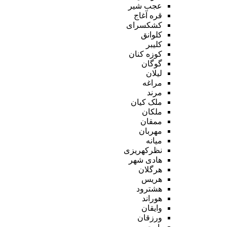
عجب شیر
قره آغاج
کشکسرای
کلوانق
کلیبر
کوزه کنان
گوگان
لیلان
مراغه
مرند
ملک کیان
ملکان
ممقان
مهربان
میانه
نظرکهریزی
هادی شهر
هرگلان
هریس
هشترود
هوراند
وایقان
ورزقان