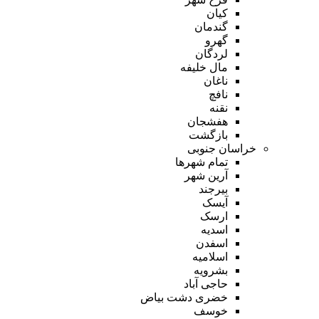
کیان
گندمان
گهرو
لردگان
مال خلیفه
ناغان
نافچ
نقنه
هفشجان
بازگشت
خراسان جنوبی
تمام شهر‌ها
آرین شهر
بیرجند
آیسک
ارسک
اسدیه
اسفدن
اسلامیه
بشرویه
حاجی آباد
خضری دشت بیاض
خوسف