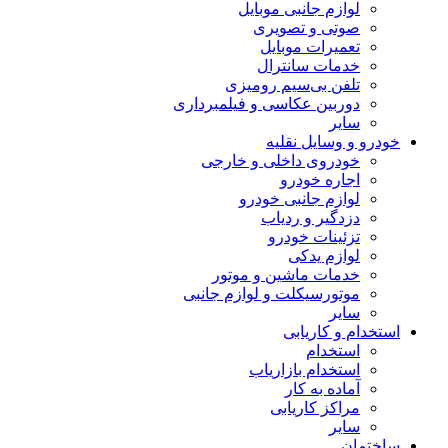
لوازم جانبی موبایل
صوتی و تصویری
تعمیرات موبایل
خدمات سانترال
تلفن بی‌سیم رومیزی
دوربین عکاسی و فیلمبرداری
سایر
خودرو و وسایل نقلیه
خودروی داخلی و خارجی
اجاره خودرو
لوازم جانبی خودرو
دزدگیر و ردیاب
تزئینات خودرو
لوازم یدکی
خدمات ماشین و موتور
موتورسیکلت و لوازم جانبی
سایر
استخدام و کاریابی
استخدام
استخدام بازاریاب
آماده به کار
مراکز کاریابی
سایر
ساختمان