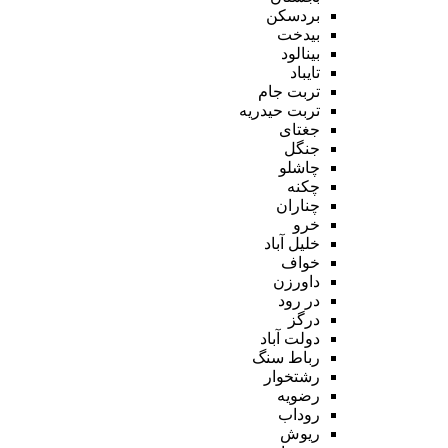
بردسکن
بیدخت
بینالود
تایباد
تربت جام
تربت حیدریه
جغتای
جنگل
چاشلو
چکنه
چناران
خرو
خلیل آباد
خواف
داورزن
در رود
درگز
دولت آباد
رباط سنگ
رشتخوار
رضویه
روداب
ریوش