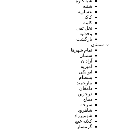
شبانکاره
شنبه
عسلویه
کاکی
کلمه
نخل تقی
وحدتیه
بازگشت
سمنان
تمام شهر‌ها
سمنان
آرادان
امیریه
ایوانکی
بسطام
بیارجمند
دامغان
درجزین
دیباج
سرخه
شاهرود
شهمیرزاد
کلاته خیج
گرمسار