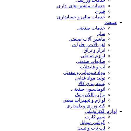
خدمات ورزشی
خدمات ماشین های اداری
هنری
خدمات مالی و حسابداری
صنعت
خدمات صنعتی
سایر
ماشین آلات صنعتی
آهن آلات و فلزات
ابزار و یراق
لوازم صنعتی
ضایعات صنعتی
آب و فاضلاب
مواد شیمیایی و معدنی
تولید مواد غذایی
بسته بندی کالا
اتوماسیون صنعتی
برق و الکترونیک
لوازم و تجهیزات معدن
کشاورزی و دامداری
لوازم الکترونیکی
سیم کارت
گوشی موبایل
لپ تاپ و تبلت