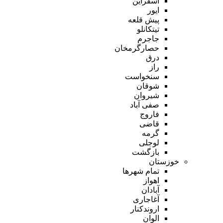
اسفراین
ایور
پیش قلعه
تیتکانلو
جاجرم
حصارگرمخان
درق
راز
سنخواست
شوقان
شیروان
صفی آباد
فاروج
قاضی
گرمه
لوجلی
بازگشت
خوزستان
تمام شهر‌ها
اهواز
آبادان
آغاجاری
اروندکنار
الوان