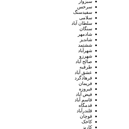
سبزوار
سرخس
سفیدسنگ
سلامی
سلطان آباد
سنگان
شادمهر
شاندیز
ششتمد
شهرآباد
شهرزو
صالح آباد
طرقبه
عشق آباد
فرهادگرد
فریمان
فیروزه
فیض آباد
قاسم آباد
قدمگاه
قلندرآباد
قوچان
کاخک
کاریز