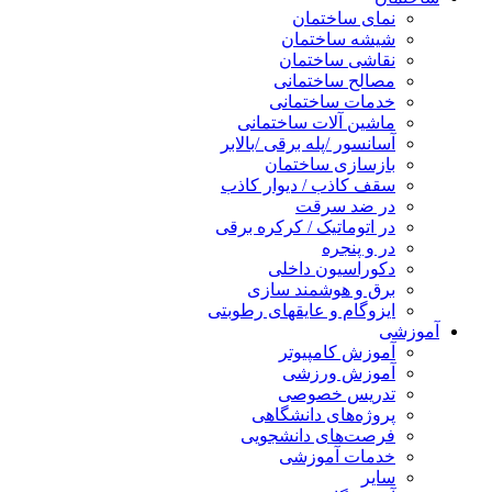
نمای ساختمان
شیشه ساختمان
نقاشی ساختمان
مصالح ساختمانی
خدمات ساختمانی
ماشین آلات ساختمانی
آسانسور /پله برقی /بالابر
بازسازی ساختمان
سقف کاذب / دیوار کاذب
در ضد سرقت
در اتوماتیک / کرکره برقی
در و پنجره
دکوراسیون داخلی
برق و هوشمند سازی
ایزوگام و عایقهای رطوبتی
آموزشی
آموزش کامپیوتر
آموزش ورزشی
تدریس خصوصی
پروژه‌های دانشگاهی
فرصت‌های دانشجویی
خدمات آموزشی
سایر