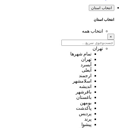
انتخاب استان
انتخاب استان
انتخاب همه
×
تهران
تمام شهر‌ها
تهران
آبسرد
آبعلی
ارجمند
اسلامشهر
اندیشه
باقرشهر
باغستان
بومهن
پاکدشت
پردیس
پرند
پیشوا