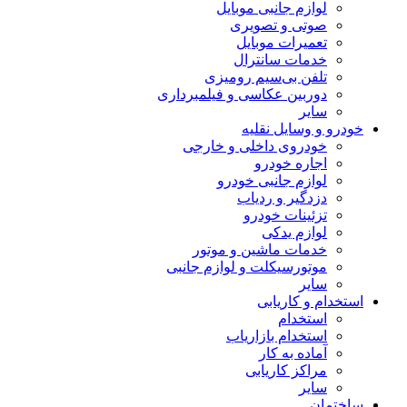
لوازم جانبی موبایل
صوتی و تصویری
تعمیرات موبایل
خدمات سانترال
تلفن بی‌سیم رومیزی
دوربین عکاسی و فیلمبرداری
سایر
خودرو و وسایل نقلیه
خودروی داخلی و خارجی
اجاره خودرو
لوازم جانبی خودرو
دزدگیر و ردیاب
تزئینات خودرو
لوازم یدکی
خدمات ماشین و موتور
موتورسیکلت و لوازم جانبی
سایر
استخدام و کاریابی
استخدام
استخدام بازاریاب
آماده به کار
مراکز کاریابی
سایر
ساختمان