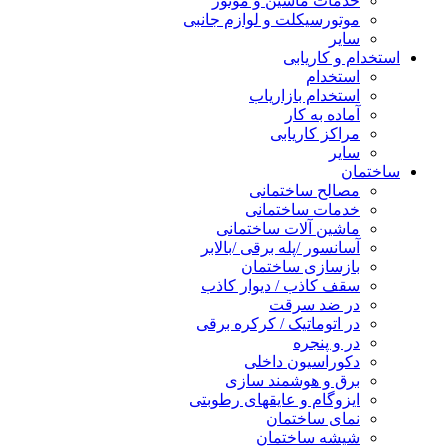
خدمات ماشین و موتور
موتورسیکلت و لوازم جانبی
سایر
استخدام و کاریابی
استخدام
استخدام بازاریاب
آماده به کار
مراکز کاریابی
سایر
ساختمان
مصالح ساختمانی
خدمات ساختمانی
ماشین آلات ساختمانی
آسانسور /پله برقی /بالابر
بازسازی ساختمان
سقف کاذب / دیوار کاذب
در ضد سرقت
در اتوماتیک / کرکره برقی
در و پنجره
دکوراسیون داخلی
برق و هوشمند سازی
ایزوگام و عایقهای رطوبتی
نمای ساختمان
شیشه ساختمان