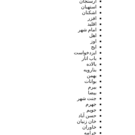
ارسنجان
استهبان
اشکنان
افزر
اقلید
امام شهر
اهل
اوز
ایج
ایزدخواست
باب انار
بالاده
بنارویه
بهمن
بوانات
بیرم
بیضا
جنت شهر
جهرم
جویم
حسن آباد
خان زنیان
خاوران
خرامه