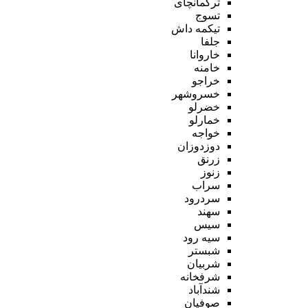
ترکمانچای
تسوج
تیکمه داش
جلفا
خاروانا
خامنه
خراجو
خسروشهر
خضرلو
خمارلو
خواجه
دوزدوزان
زرنق
زنوز
سراب
سردرود
سهند
سیس
سیه رود
شبستر
شربیان
شرفخانه
شندآباد
صوفیان