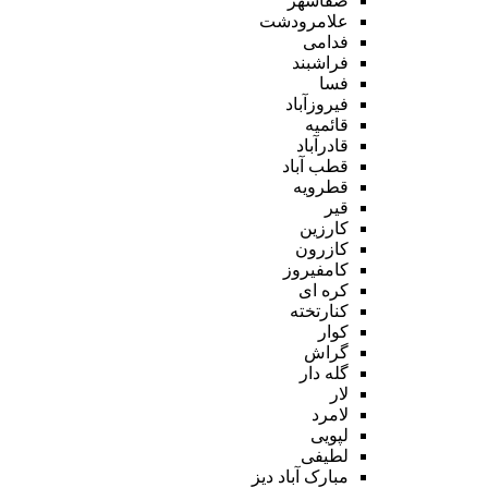
صفاشهر
علامرودشت
فدامی
فراشبند
فسا
فیروزآباد
قائمیه
قادرآباد
قطب آباد
قطرویه
قیر
کارزین
کازرون
کامفیروز
کره ای
کنارتخته
کوار
گراش
گله دار
لار
لامرد
لپویی
لطیفی
مبارک آباد دیز