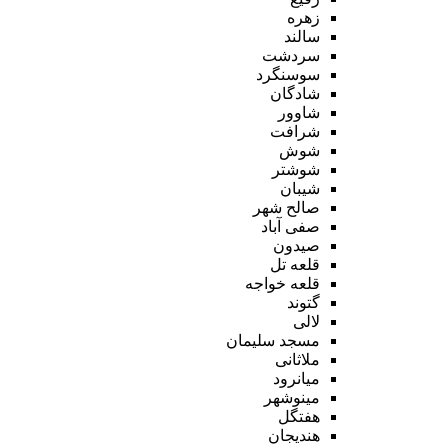
زهره
سالند
سردشت
سوسنگرد
شادگان
شاوور
شرافت
شوش
شوشتر
شیبان
صالح شهر
صفی آباد
صیدون
قلعه تل
قلعه خواجه
گتوند
لالی
مسجد سلیمان
ملاثانی
میانرود
مینوشهر
هفتگل
هندیجان