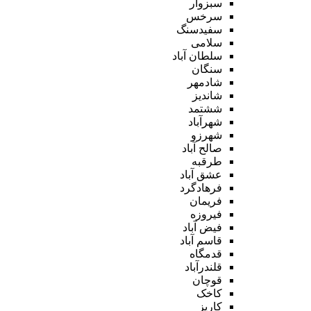
سبزوار
سرخس
سفیدسنگ
سلامی
سلطان آباد
سنگان
شادمهر
شاندیز
ششتمد
شهرآباد
شهرزو
صالح آباد
طرقبه
عشق آباد
فرهادگرد
فریمان
فیروزه
فیض آباد
قاسم آباد
قدمگاه
قلندرآباد
قوچان
کاخک
کاریز