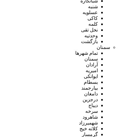
شبانکاره
شنبه
عسلویه
کاکی
کلمه
نخل تقی
وحدتیه
بازگشت
سمنان
تمام شهر‌ها
سمنان
آرادان
امیریه
ایوانکی
بسطام
بیارجمند
دامغان
درجزین
دیباج
سرخه
شاهرود
شهمیرزاد
کلاته خیج
گرمسار