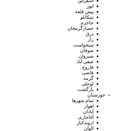
اسفراین
ایور
پیش قلعه
تیتکانلو
جاجرم
حصارگرمخان
درق
راز
سنخواست
شوقان
شیروان
صفی آباد
فاروج
قاضی
گرمه
لوجلی
بازگشت
خوزستان
تمام شهر‌ها
اهواز
آبادان
آغاجاری
اروندکنار
الوان