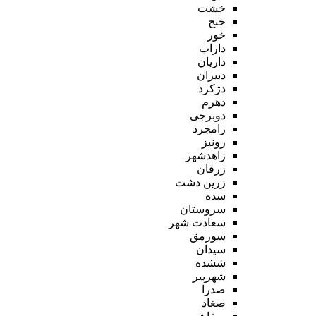
خشت
خنج
خور
داراب
داریان
دبیران
دژکرد
دهرم
دوبرجی
رامجرد
رونیز
زاهدشهر
زرقان
زرین دشت
سده
سروستان
سعادت شهر
سورمق
سیدان
ششده
شهرپیر
صدرا
صغاد