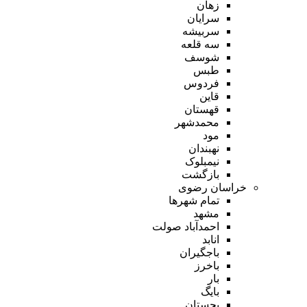
زهان
سرایان
سربیشه
سه قلعه
شوسف
طبس
فردوس
قاین
قهستان
محمدشهر
مود
نهبندان
نیمبلوک
بازگشت
خراسان رضوی
تمام شهر‌ها
مشهد
احمدآباد صولت
انابد
باجگیران
باخرز
بار
بایگ
بجستان