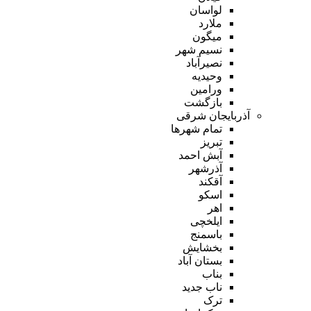
لواسان
ملارد
میگون
نسیم شهر
نصیرآباد
وحیدیه
ورامین
بازگشت
آذربایجان شرقی
تمام شهر‌ها
تبریز
آبش احمد
آذرشهر
آقکند
اسکو
اهر
ایلخچی
باسمنج
بخشایش
بستان آباد
بناب
ناب جدید
ترک