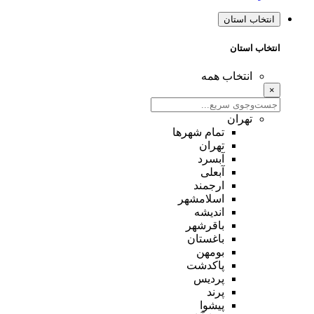
انتخاب استان
انتخاب استان
انتخاب همه
×
تهران
تمام شهر‌ها
تهران
آبسرد
آبعلی
ارجمند
اسلامشهر
اندیشه
باقرشهر
باغستان
بومهن
پاکدشت
پردیس
پرند
پیشوا