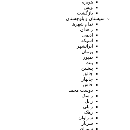
هویزه
ویس
بازگشت
سیستان و بلوچستان
تمام شهر‌ها
زاهدان
ادیمی
اسپکه
ایرانشهر
بزمان
بمپور
بنت
پیشین
جالق
چابهار
خاش
دوست محمد
راسک
زابل
زابلی
زهک
سراوان
سرباز
سوران