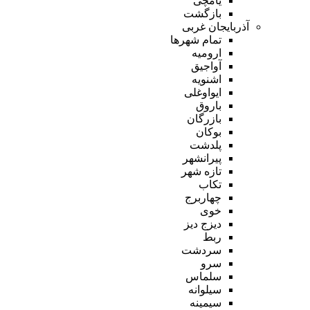
یامچی
بازگشت
آذربایجان غربی
تمام شهر‌ها
ارومیه
آواجیق
اشنویه
ایواوغلی
باروق
بازرگان
بوکان
پلدشت
پیرانشهر
تازه شهر
تکاب
چهاربرج
خوی
دیزج دیز
ربط
سردشت
سرو
سلماس
سیلوانه
سیمینه