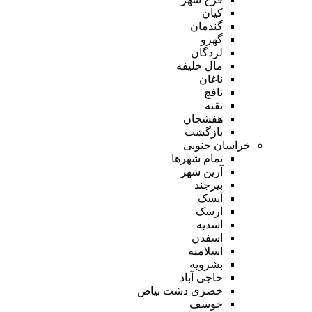
کیان
گندمان
گهرو
لردگان
مال خلیفه
ناغان
نافچ
نقنه
هفشجان
بازگشت
خراسان جنوبی
تمام شهر‌ها
آرین شهر
بیرجند
آیسک
ارسک
اسدیه
اسفدن
اسلامیه
بشرویه
حاجی آباد
خضری دشت بیاض
خوسف