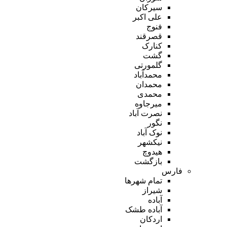
سیرکان
علی اکبر
فنوج
قصرقند
کنارک
گشت
گلمورتی
محمدآباد
محمدان
محمدی
میرجاوه
نصرت آباد
نگور
نوک آباد
نیکشهر
هیدوچ
بازگشت
فارس
تمام شهر‌ها
شیراز
آباده
آباده طشک
اردکان