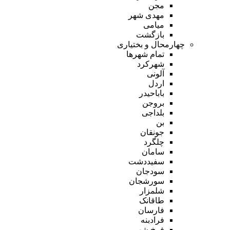
مجن
مهدی شهر
میامی
بازگشت
چهارمحال و بختیاری
تمام شهر‌ها
شهرکرد
آلونی
اردل
باباحیدر
بروجن
بلداجی
بن
جونقان
چلگرد
سامان
سفیددشت
سودجان
سورشجان
شلمزار
طاقانک
فارسان
فرادبنه
فرخ شهر