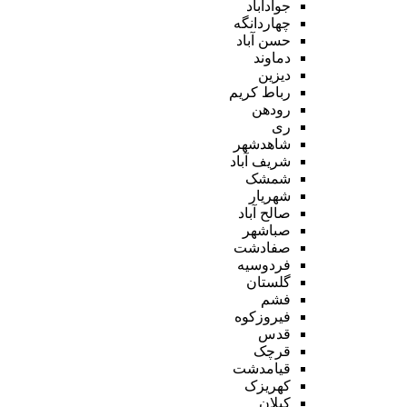
جوادآباد
چهاردانگه
حسن آباد
دماوند
دیزین
رباط کریم
رودهن
ری
شاهدشهر
شریف آباد
شمشک
شهریار
صالح آباد
صباشهر
صفادشت
فردوسیه
گلستان
فشم
فیروزکوه
قدس
قرچک
قیامدشت
کهریزک
کیلان