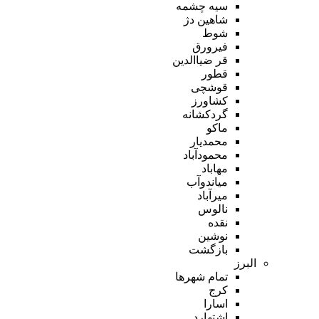
سیه چشمه
شاهین دژ
شوط
فیرورق
قر ضیاالدین
قطور
قوشچی
کشاورز
گردکشانه
ماکو
محمدیار
محمودآباد
مهاباد
میاندوآب
میرآباد
نالوس
نقده
نوشین
بازگشت
البرز
تمام شهر‌ها
کرج
اسارا
اشتهارد