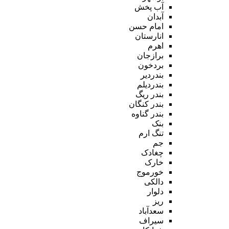
آب پخش
آبدان
امام حسن
انارستان
اهرم
برازجان
بردخون
بندردیر
بندردیلم
بندر ریگ
بندر کنگان
بندر گناوه
بنک
تنگ ارم
جم
چغادک
خارک
خورموج
دالکی
دلوار
ریز
سعدآباد
سیراف