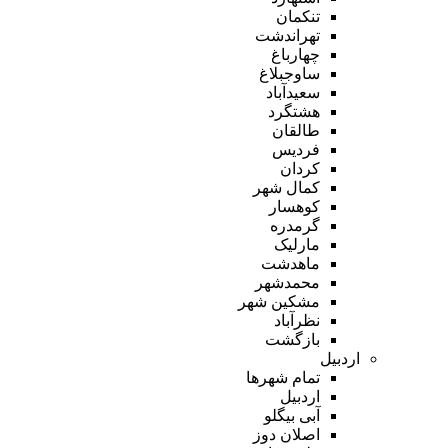
تنکمان
تهراندشت
چهارباغ
ساوجبلاغ
سعیدآباد
هشتگرد
طالقان
فردیس
کردان
کمال شهر
کوهسار
گرمدره
مارلیک
ماهدشت
محمدشهر
مشکین شهر
نظرآباد
بازگشت
اردبیل
تمام شهر‌ها
اردبیل
آبی بیگلو
اصلان دوز