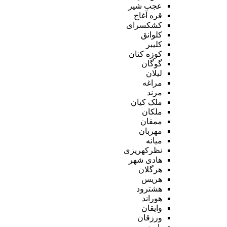
عجب شیر
قره آغاج
کشکسرای
کلوانق
کلیبر
کوزه کنان
گوگان
لیلان
مراغه
مرند
ملک کیان
ملکان
ممقان
مهربان
میانه
نظرکهریزی
هادی شهر
هرگلان
هریس
هشترود
هوراند
وایقان
ورزقان