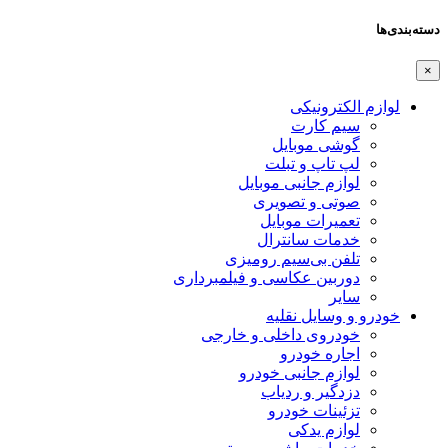
دسته‌بندی‌ها
×
لوازم الکترونیکی
سیم کارت
گوشی موبایل
لپ تاپ و تبلت
لوازم جانبی موبایل
صوتی و تصویری
تعمیرات موبایل
خدمات سانترال
تلفن بی‌سیم رومیزی
دوربین عکاسی و فیلمبرداری
سایر
خودرو و وسایل نقلیه
خودروی داخلی و خارجی
اجاره خودرو
لوازم جانبی خودرو
دزدگیر و ردیاب
تزئینات خودرو
لوازم یدکی