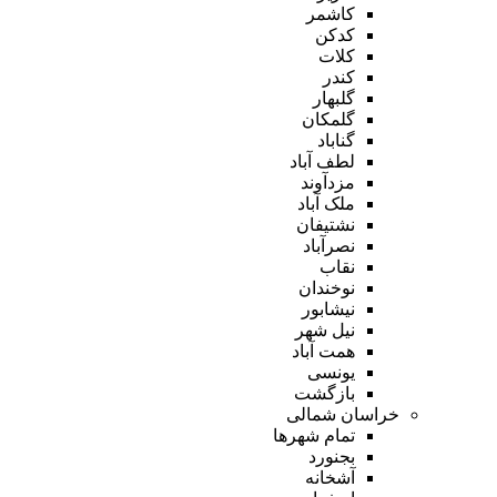
کاشمر
کدکن
کلات
کندر
گلبهار
گلمکان
گناباد
لطف آباد
مزدآوند
ملک آباد
نشتیفان
نصرآباد
نقاب
نوخندان
نیشابور
نیل شهر
همت آباد
یونسی
بازگشت
خراسان شمالی
تمام شهر‌ها
بجنورد
آشخانه