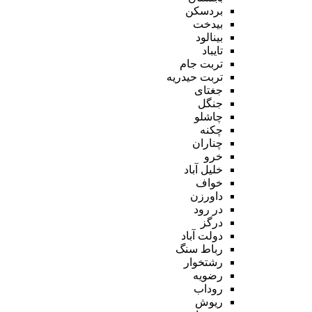
بردسکن
بیدخت
بینالود
تایباد
تربت جام
تربت حیدریه
جغتای
جنگل
چاشلو
چکنه
چناران
خرو
خلیل آباد
خواف
داورزن
در رود
درگز
دولت آباد
رباط سنگ
رشتخوار
رضویه
روداب
ریوش