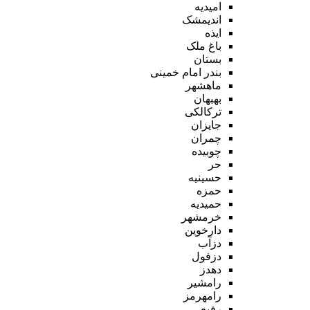
امیدیه
اندیمشک
ایذه
باغ ملک
بستان
بندر امام خمینی
ماهشهر
بهبهان
ترکالکی
جایزان
چمران
چوبیده
حر
حسینیه
حمزه
حمیدیه
خرمشهر
دارخوین
دزآب
دزفول
دهدز
رامشیر
رامهرمز
رفیع