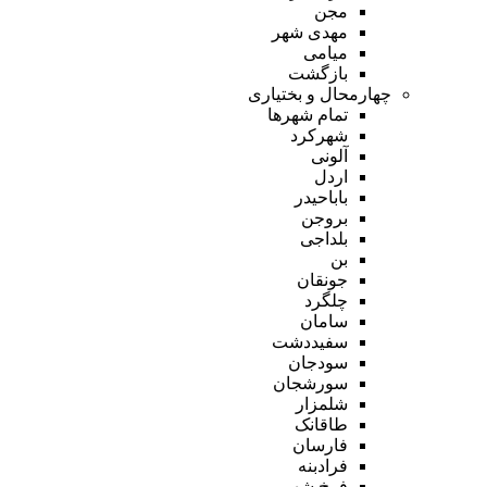
مجن
مهدی شهر
میامی
بازگشت
چهارمحال و بختیاری
تمام شهر‌ها
شهرکرد
آلونی
اردل
باباحیدر
بروجن
بلداجی
بن
جونقان
چلگرد
سامان
سفیددشت
سودجان
سورشجان
شلمزار
طاقانک
فارسان
فرادبنه
فرخ شهر