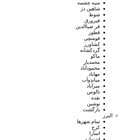
سیه چشمه
شاهین دژ
شوط
فیرورق
قر ضیاالدین
قطور
قوشچی
کشاورز
گردکشانه
ماکو
محمدیار
محمودآباد
مهاباد
میاندوآب
میرآباد
نالوس
نقده
نوشین
بازگشت
البرز
تمام شهر‌ها
کرج
اسارا
اشتهارد