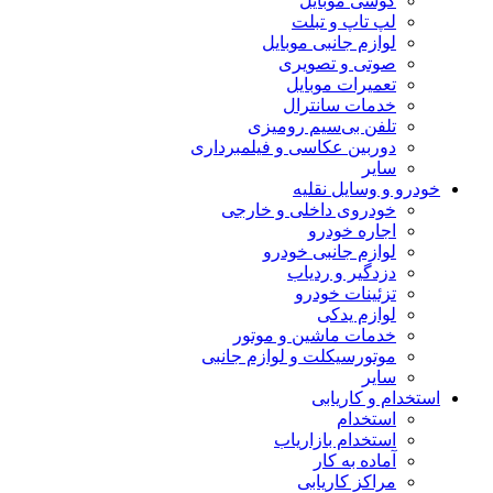
گوشی موبایل
لپ تاپ و تبلت
لوازم جانبی موبایل
صوتی و تصویری
تعمیرات موبایل
خدمات سانترال
تلفن بی‌سیم رومیزی
دوربین عکاسی و فیلمبرداری
سایر
خودرو و وسایل نقلیه
خودروی داخلی و خارجی
اجاره خودرو
لوازم جانبی خودرو
دزدگیر و ردیاب
تزئینات خودرو
لوازم یدکی
خدمات ماشین و موتور
موتورسیکلت و لوازم جانبی
سایر
استخدام و کاریابی
استخدام
استخدام بازاریاب
آماده به کار
مراکز کاریابی