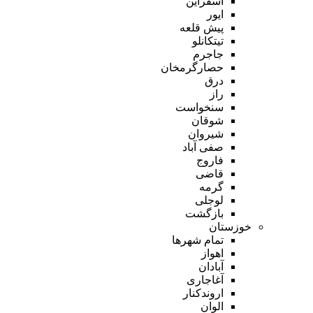
اسفراین
ایور
پیش قلعه
تیتکانلو
جاجرم
حصارگرمخان
درق
راز
سنخواست
شوقان
شیروان
صفی آباد
فاروج
قاضی
گرمه
لوجلی
بازگشت
خوزستان
تمام شهر‌ها
اهواز
آبادان
آغاجاری
اروندکنار
الوان