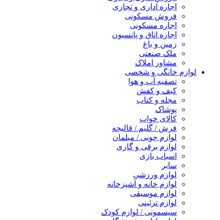
اجاره اداری و تجاری
فروش مسکونی
اجاره مسکونی
اجاره اتاق و پانسیون
زمین و باغ
ملک صنعتی
مشاور املاک
لوازم خانگی و شخصی
تصفیه آب و هوا
کیف و کفش
مجله و کتاب
پوشاک
کالای خواب
فرش / گلیم / قالیچه
لوازم چوبی / مبلمان
لوازم برقی و گازی
اسباب بازی
سایر
لوازم ورزشی
لوازم خانه و آشپزخانه
لوازم موسیقی
لوازم تزئینی
سیسمونی / لوازم کودک