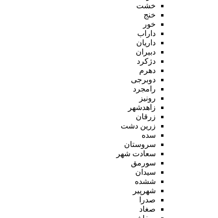
خشت
خنج
خور
داراب
داریان
دبیران
دژکرد
دهرم
دوبرجی
رامجرد
رونیز
زاهدشهر
زرقان
زرین دشت
سده
سروستان
سعادت شهر
سورمق
سیدان
ششده
شهرپیر
صدرا
صغاد