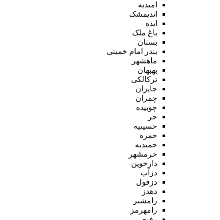
امیدیه
اندیمشک
ایذه
باغ ملک
بستان
بندر امام خمینی
ماهشهر
بهبهان
ترکالکی
جایزان
چمران
چوبیده
حر
حسینیه
حمزه
حمیدیه
خرمشهر
دارخوین
دزآب
دزفول
دهدز
رامشیر
رامهرمز
رفیع