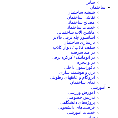
سایر
ساختمان
شیشه ساختمان
نقاشی ساختمان
مصالح ساختمانی
خدمات ساختمانی
ماشین آلات ساختمانی
آسانسور /پله برقی /بالابر
بازسازی ساختمان
سقف کاذب / دیوار کاذب
در ضد سرقت
در اتوماتیک / کرکره برقی
در و پنجره
دکوراسیون داخلی
برق و هوشمند سازی
ایزوگام و عایقهای رطوبتی
نمای ساختمان
آموزشی
آموزش ورزشی
تدریس خصوصی
پروژه‌های دانشگاهی
فرصت‌های دانشجویی
خدمات آموزشی
سایر