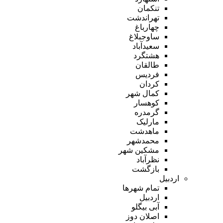
تنکمان
تهراندشت
چهارباغ
ساوجبلاغ
سعیدآباد
هشتگرد
طالقان
فردیس
کردان
کمال شهر
کوهسار
گرمدره
مارلیک
ماهدشت
محمدشهر
مشکین شهر
نظرآباد
بازگشت
اردبیل
تمام شهر‌ها
اردبیل
آبی بیگلو
اصلان دوز