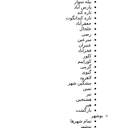
بیله سوار
پارس آباد
تازه کند
تازه کندانگوت
جعفرآباد
خلخال
رضی
سرعین
عنبران
فخرآباد
کلور
کوراییم
گرمی
گیوی
لاهرود
مشگین شهر
نمین
نیر
هشتجین
هیر
بازگشت
بوشهر
تمام شهر‌ها
بوشهر