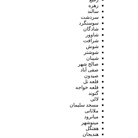
زهره
سالند
سردشت
سوسنگرد
شادگان
شاوور
شرافت
شوش
شوشتر
شیبان
صالح شهر
صفی آباد
صیدون
قلعه تل
قلعه خواجه
گتوند
لالی
مسجد سلیمان
ملاثانی
میانرود
مینوشهر
هفتگل
هندیجان