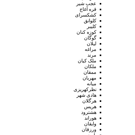
عجب شیر
قره آغاج
کشکسرای
کلوانق
کلیبر
کوزه کنان
گوگان
لیلان
مراغه
مرند
ملک کیان
ملکان
ممقان
مهربان
میانه
نظرکهریزی
هادی شهر
هرگلان
هریس
هشترود
هوراند
وایقان
ورزقان