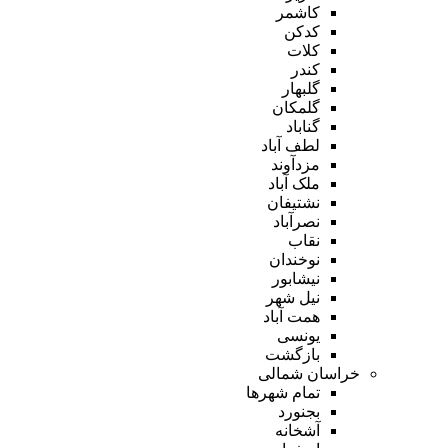
کاشمر
کدکن
کلات
کندر
گلبهار
گلمکان
گناباد
لطف آباد
مزدآوند
ملک آباد
نشتیفان
نصرآباد
نقاب
نوخندان
نیشابور
نیل شهر
همت آباد
یونسی
بازگشت
خراسان شمالی
تمام شهر‌ها
بجنورد
آشخانه