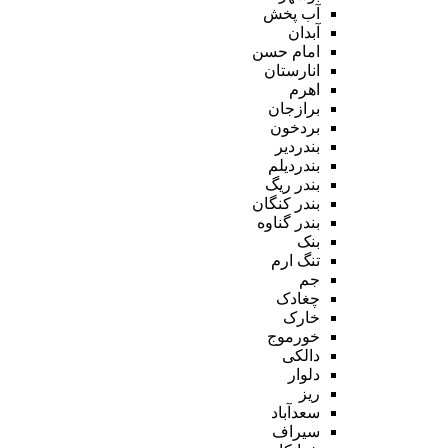
آب پخش
آبدان
امام حسن
انارستان
اهرم
برازجان
بردخون
بندردیر
بندردیلم
بندر ریگ
بندر کنگان
بندر گناوه
بنک
تنگ ارم
جم
چغادک
خارک
خورموج
دالکی
دلوار
ریز
سعدآباد
سیراف