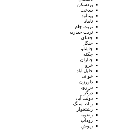
بردسکن
بیدخت
بینالود
تایباد
تربت جام
تربت حیدریه
جغتای
جنگل
چاشلو
چکنه
چناران
خرو
خلیل آباد
خواف
داورزن
در رود
درگز
دولت آباد
رباط سنگ
رشتخوار
رضویه
روداب
ریوش