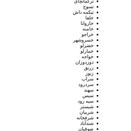
ترکمانچای
تسوج
تیکمه داش
جلفا
خاروانا
خامنه
خراجو
خسروشهر
خضرلو
خمارلو
خواجه
دوزدوزان
زرنق
زنوز
سراب
سردرود
سهند
سیس
سیه رود
شبستر
شربیان
شرفخانه
شندآباد
صوفیان