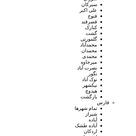
سیرکان
علی اکبر
فنوج
قصرقند
کنارک
گشت
گلمورتی
محمدآباد
محمدان
محمدی
میرجاوه
نصرت آباد
نگور
نوک آباد
نیکشهر
هیدوچ
بازگشت
فارس
تمام شهر‌ها
شیراز
آباده
آباده طشک
اردکان