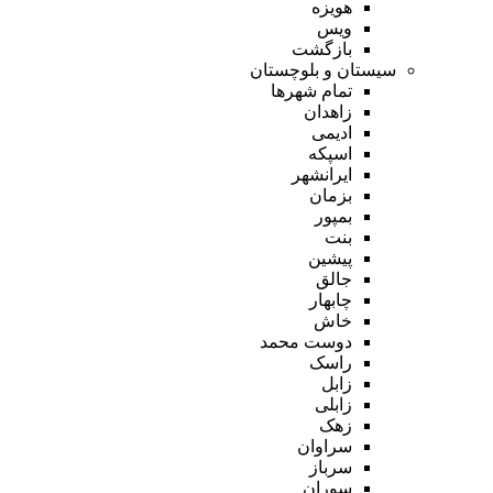
هویزه
ویس
بازگشت
سیستان و بلوچستان
تمام شهر‌ها
زاهدان
ادیمی
اسپکه
ایرانشهر
بزمان
بمپور
بنت
پیشین
جالق
چابهار
خاش
دوست محمد
راسک
زابل
زابلی
زهک
سراوان
سرباز
سوران