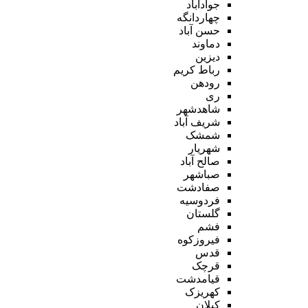
جوادآباد
چهاردانگه
حسن آباد
دماوند
دیزین
رباط کریم
رودهن
ری
شاهدشهر
شریف آباد
شمشک
شهریار
صالح آباد
صباشهر
صفادشت
فردوسیه
گلستان
فشم
فیروزکوه
قدس
قرچک
قیامدشت
کهریزک
کیلان