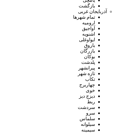
یامچی
بازگشت
آذربایجان غربی
تمام شهر‌ها
ارومیه
آواجیق
اشنویه
ایواوغلی
باروق
بازرگان
بوکان
پلدشت
پیرانشهر
تازه شهر
تکاب
چهاربرج
خوی
دیزج دیز
ربط
سردشت
سرو
سلماس
سیلوانه
سیمینه