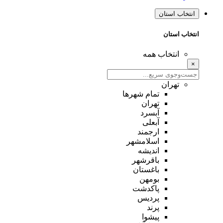
انتخاب استان
انتخاب استان
انتخاب همه
×
تهران
تمام شهر‌ها
تهران
آبسرد
آبعلی
ارجمند
اسلامشهر
اندیشه
باقرشهر
باغستان
بومهن
پاکدشت
پردیس
پرند
پیشوا