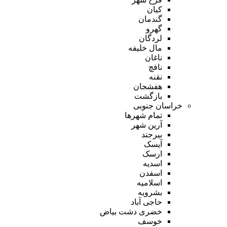
کیان
گندمان
گهرو
لردگان
مال خلیفه
ناغان
نافچ
نقنه
هفشجان
بازگشت
خراسان جنوبی
تمام شهر‌ها
آرین شهر
بیرجند
آیسک
ارسک
اسدیه
اسفدن
اسلامیه
بشرویه
حاجی آباد
خضری دشت بیاض
خوسف