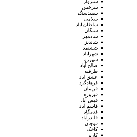
سبزوار
سرخس
سفیدسنگ
سلامی
سلطان آباد
سنگان
شادمهر
شاندیز
ششتمد
شهرآباد
شهرزو
صالح آباد
طرقبه
عشق آباد
فرهادگرد
فریمان
فیروزه
فیض آباد
قاسم آباد
قدمگاه
قلندرآباد
قوچان
کاخک
کاریز