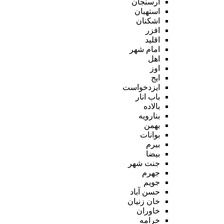
ارسنجان
استهبان
اشکنان
افزر
اقلید
امام شهر
اهل
اوز
ایج
ایزدخواست
باب انار
بالاده
بنارویه
بهمن
بوانات
بیرم
بیضا
جنت شهر
جهرم
جویم
حسن آباد
خان زنیان
خاوران
خرامه