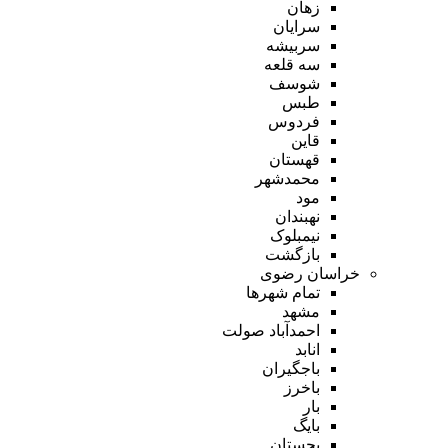
زهان
سرایان
سربیشه
سه قلعه
شوسف
طبس
فردوس
قاین
قهستان
محمدشهر
مود
نهبندان
نیمبلوک
بازگشت
خراسان رضوی
تمام شهر‌ها
مشهد
احمدآباد صولت
انابد
باجگیران
باخرز
بار
بایگ
بجستان