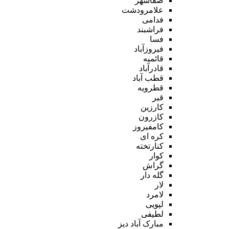
صفاشهر
علامرودشت
فدامی
فراشبند
فسا
فیروزآباد
قائمیه
قادرآباد
قطب آباد
قطرویه
قیر
کارزین
کازرون
کامفیروز
کره ای
کنارتخته
کوار
گراش
گله دار
لار
لامرد
لپویی
لطیفی
مبارک آباد دیز