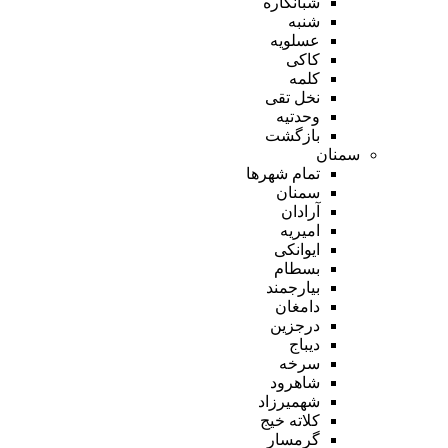
شبانکاره
شنبه
عسلویه
کاکی
کلمه
نخل تقی
وحدتیه
بازگشت
سمنان
تمام شهر‌ها
سمنان
آرادان
امیریه
ایوانکی
بسطام
بیارجمند
دامغان
درجزین
دیباج
سرخه
شاهرود
شهمیرزاد
کلاته خیج
گرمسار