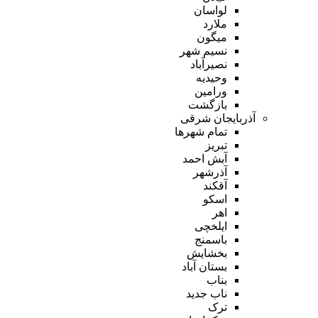
لواسان
ملارد
میگون
نسیم شهر
نصیرآباد
وحیدیه
ورامین
بازگشت
آذربایجان شرقی
تمام شهر‌ها
تبریز
آبش احمد
آذرشهر
آقکند
اسکو
اهر
ایلخچی
باسمنج
بخشایش
بستان آباد
بناب
ناب جدید
ترک