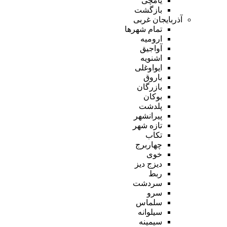
یامچی
بازگشت
آذربایجان غربی
تمام شهر‌ها
ارومیه
آواجیق
اشنویه
ایواوغلی
باروق
بازرگان
بوکان
پلدشت
پیرانشهر
تازه شهر
تکاب
چهاربرج
خوی
دیزج دیز
ربط
سردشت
سرو
سلماس
سیلوانه
سیمینه