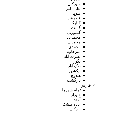
سیرکان
علی اکبر
فنوج
قصرقند
کنارک
گشت
گلمورتی
محمدآباد
محمدان
محمدی
میرجاوه
نصرت آباد
نگور
نوک آباد
نیکشهر
هیدوچ
بازگشت
فارس
تمام شهر‌ها
شیراز
آباده
آباده طشک
اردکان