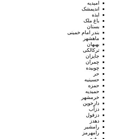
امیدیه
اندیمشک
ایذه
باغ ملک
بستان
بندر امام خمینی
ماهشهر
بهبهان
ترکالکی
جایزان
چمران
چوبیده
حر
حسینیه
حمزه
حمیدیه
خرمشهر
دارخوین
دزآب
دزفول
دهدز
رامشیر
رامهرمز
رفیع