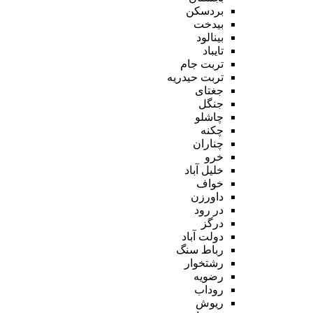
بردسکن
بیدخت
بینالود
تایباد
تربت جام
تربت حیدریه
جغتای
جنگل
چاشلو
چکنه
چناران
خرو
خلیل آباد
خواف
داورزن
در رود
درگز
دولت آباد
رباط سنگ
رشتخوار
رضویه
روداب
ریوش