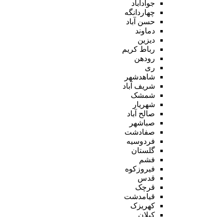
جوادآباد
چهاردانگه
حسن آباد
دماوند
دیزین
رباط کریم
رودهن
ری
شاهدشهر
شریف آباد
شمشک
شهریار
صالح آباد
صباشهر
صفادشت
فردوسیه
گلستان
فشم
فیروزکوه
قدس
قرچک
قیامدشت
کهریزک
کیلان