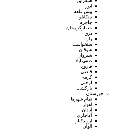
اسفراین
ایور
پیش قلعه
تیتکانلو
جاجرم
حصارگرمخان
درق
راز
سنخواست
شوقان
شیروان
صفی آباد
فاروج
قاضی
گرمه
لوجلی
بازگشت
خوزستان
تمام شهر‌ها
اهواز
آبادان
آغاجاری
اروندکنار
الوان