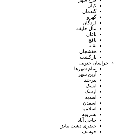
کیان
گندمان
گهرو
لردگان
مال خلیفه
ناغان
نافچ
نقنه
هفشجان
بازگشت
خراسان جنوبی
تمام شهر‌ها
آرین شهر
بیرجند
آیسک
ارسک
اسدیه
اسفدن
اسلامیه
بشرویه
حاجی آباد
خضری دشت بیاض
خوسف