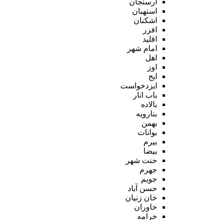
ارسنجان
استهبان
اشکنان
افزر
اقلید
امام شهر
اهل
اوز
ایج
ایزدخواست
باب انار
بالاده
بنارویه
بهمن
بوانات
بیرم
بیضا
جنت شهر
جهرم
جویم
حسن آباد
خان زنیان
خاوران
خرامه