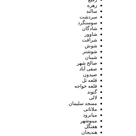
زهره
سالند
سردشت
سوسنگرد
شادگان
شاوور
شرافت
شوش
شوشتر
شیبان
صالح شهر
صفی آباد
صیدون
قلعه تل
قلعه خواجه
گتوند
لالی
مسجد سلیمان
ملاثانی
میانرود
مینوشهر
هفتگل
هندیجان