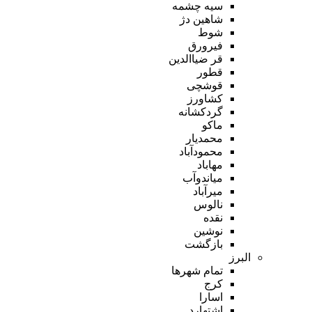
سیه چشمه
شاهین دژ
شوط
فیرورق
قر ضیاالدین
قطور
قوشچی
کشاورز
گردکشانه
ماکو
محمدیار
محمودآباد
مهاباد
میاندوآب
میرآباد
نالوس
نقده
نوشین
بازگشت
البرز
تمام شهر‌ها
کرج
اسارا
اشتهارد