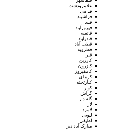
صفاشهر
علامرودشت
فدامی
فراشبند
فسا
فیروزآباد
قائمیه
قادرآباد
قطب آباد
قطرویه
قیر
کارزین
کازرون
کامفیروز
کره ای
کنارتخته
کوار
گراش
گله دار
لار
لامرد
لپویی
لطیفی
مبارک آباد دیز