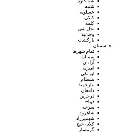
شبانکاره
شنبه
عسلویه
کاکی
کلمه
نخل تقی
وحدتیه
بازگشت
سمنان
تمام شهر‌ها
سمنان
آرادان
امیریه
ایوانکی
بسطام
بیارجمند
دامغان
درجزین
دیباج
سرخه
شاهرود
شهمیرزاد
کلاته خیج
گرمسار