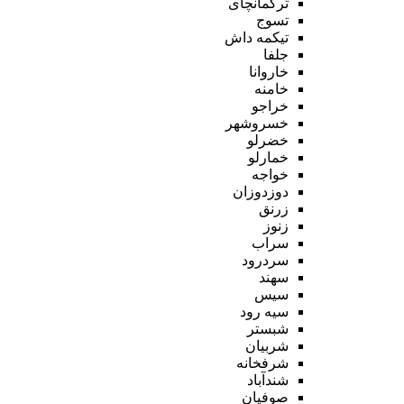
ترکمانچای
تسوج
تیکمه داش
جلفا
خاروانا
خامنه
خراجو
خسروشهر
خضرلو
خمارلو
خواجه
دوزدوزان
زرنق
زنوز
سراب
سردرود
سهند
سیس
سیه رود
شبستر
شربیان
شرفخانه
شندآباد
صوفیان