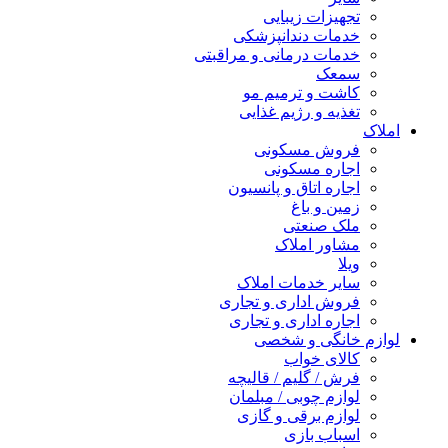
تجهیزات زیبایی
خدمات دندانپزشکی
خدمات درمانی و مراقبتی
سمعک
کاشت و ترمیم مو
تغذیه و رژیم غذایی
املاک
فروش مسکونی
اجاره مسکونی
اجاره اتاق و پانسیون
زمین و باغ
ملک صنعتی
مشاور املاک
ویلا
سایر خدمات املاک
فروش اداری و تجاری
اجاره اداری و تجاری
لوازم خانگی و شخصی
کالای خواب
فرش / گلیم / قالیچه
لوازم چوبی / مبلمان
لوازم برقی و گازی
اسباب بازی