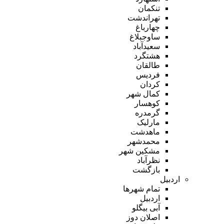
تنکمان
تهراندشت
چهارباغ
ساوجبلاغ
سعیدآباد
هشتگرد
طالقان
فردیس
کردان
کمال شهر
کوهسار
گرمدره
مارلیک
ماهدشت
محمدشهر
مشکین شهر
نظرآباد
بازگشت
اردبیل
تمام شهر‌ها
اردبیل
آبی بیگلو
اصلان دوز