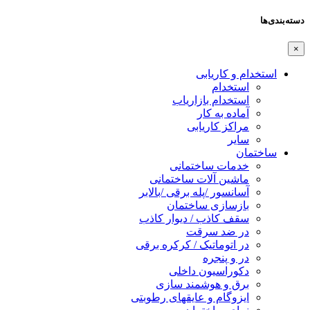
دسته‌بندی‌ها
×
استخدام و کاریابی
استخدام
استخدام بازاریاب
آماده به کار
مراکز کاریابی
سایر
ساختمان
خدمات ساختمانی
ماشین آلات ساختمانی
آسانسور /پله برقی /بالابر
بازسازی ساختمان
سقف کاذب / دیوار کاذب
در ضد سرقت
در اتوماتیک / کرکره برقی
در و پنجره
دکوراسیون داخلی
برق و هوشمند سازی
ایزوگام و عایقهای رطوبتی