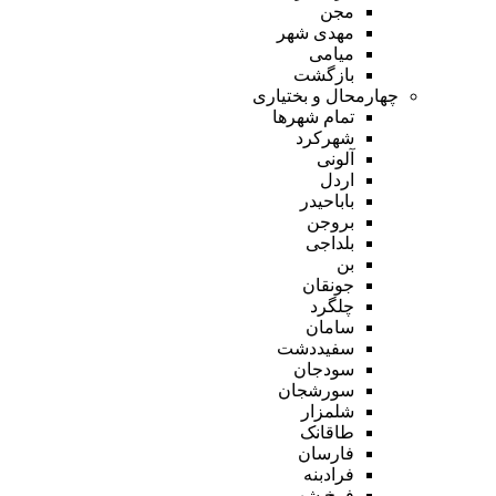
مجن
مهدی شهر
میامی
بازگشت
چهارمحال و بختیاری
تمام شهر‌ها
شهرکرد
آلونی
اردل
باباحیدر
بروجن
بلداجی
بن
جونقان
چلگرد
سامان
سفیددشت
سودجان
سورشجان
شلمزار
طاقانک
فارسان
فرادبنه
فرخ شهر