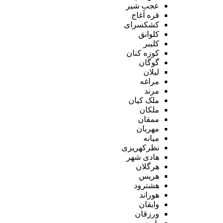
عجب شیر
قره آغاج
کشکسرای
کلوانق
کلیبر
کوزه کنان
گوگان
لیلان
مراغه
مرند
ملک کیان
ملکان
ممقان
مهربان
میانه
نظرکهریزی
هادی شهر
هرگلان
هریس
هشترود
هوراند
وایقان
ورزقان