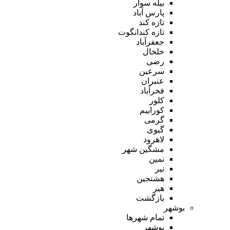
بیله سوار
پارس آباد
تازه کند
تازه کندانگوت
جعفرآباد
خلخال
رضی
سرعین
عنبران
فخرآباد
کلور
کوراییم
گرمی
گیوی
لاهرود
مشگین شهر
نمین
نیر
هشتجین
هیر
بازگشت
بوشهر
تمام شهر‌ها
بوشهر