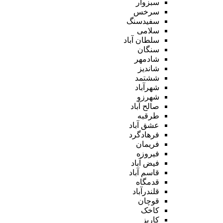
سبزوار
سرخس
سفیدسنگ
سلامی
سلطان آباد
سنگان
شادمهر
شاندیز
ششتمد
شهرآباد
شهرزو
صالح آباد
طرقبه
عشق آباد
فرهادگرد
فریمان
فیروزه
فیض آباد
قاسم آباد
قدمگاه
قلندرآباد
قوچان
کاخک
کاریز