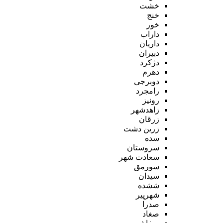
خشت
خنج
خور
داراب
داریان
دبیران
دژکرد
دهرم
دوبرجی
رامجرد
رونیز
زاهدشهر
زرقان
زرین دشت
سده
سروستان
سعادت شهر
سورمق
سیدان
ششده
شهرپیر
صدرا
صغاد