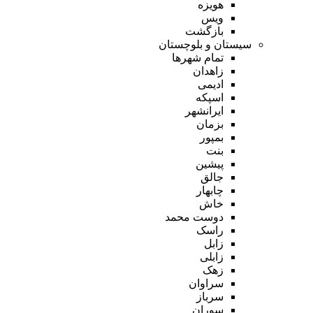
هویزه
ویس
بازگشت
سیستان و بلوچستان
تمام شهر‌ها
زاهدان
ادیمی
اسپکه
ایرانشهر
بزمان
بمپور
بنت
پیشین
جالق
چابهار
خاش
دوست محمد
راسک
زابل
زابلی
زهک
سراوان
سرباز
سوران