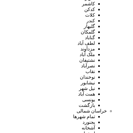
کاشمر
کدکن
کلات
کندر
گلبهار
گلمکان
گناباد
لطف آباد
مزدآوند
ملک آباد
نشتیفان
نصرآباد
نقاب
نوخندان
نیشابور
نیل شهر
همت آباد
یونسی
بازگشت
خراسان شمالی
تمام شهر‌ها
بجنورد
آشخانه