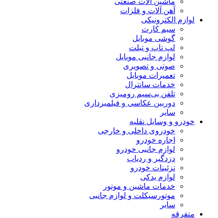
ماشین آلات صنعتی
آهن آلات و فلزات
لوازم الکترونیکی
سیم کارت
گوشی موبایل
لپ تاپ و تبلت
لوازم جانبی موبایل
صوتی و تصویری
تعمیرات موبایل
خدمات سانترال
تلفن بی‌سیم رومیزی
دوربین عکاسی و فیلمبرداری
سایر
خودرو و وسایل نقلیه
خودروی داخلی و خارجی
اجاره خودرو
لوازم جانبی خودرو
دزدگیر و ردیاب
تزئینات خودرو
لوازم یدکی
خدمات ماشین و موتور
موتورسیکلت و لوازم جانبی
سایر
متفرقه