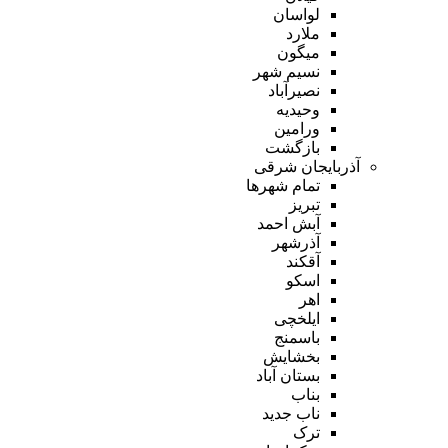
لواسان
ملارد
میگون
نسیم شهر
نصیرآباد
وحیدیه
ورامین
بازگشت
آذربایجان شرقی
تمام شهر‌ها
تبریز
آبش احمد
آذرشهر
آقکند
اسکو
اهر
ایلخچی
باسمنج
بخشایش
بستان آباد
بناب
ناب جدید
ترک