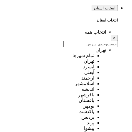
انتخاب استان
انتخاب استان
انتخاب همه
×
تهران
تمام شهر‌ها
تهران
آبسرد
آبعلی
ارجمند
اسلامشهر
اندیشه
باقرشهر
باغستان
بومهن
پاکدشت
پردیس
پرند
پیشوا