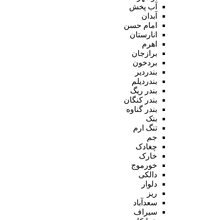
آب پخش
آبدان
امام حسن
انارستان
اهرم
برازجان
بردخون
بندردیر
بندردیلم
بندر ریگ
بندر کنگان
بندر گناوه
بنک
تنگ ارم
جم
چغادک
خارک
خورموج
دالکی
دلوار
ریز
سعدآباد
سیراف