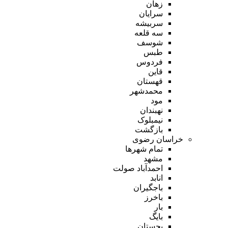
زهان
سرایان
سربیشه
سه قلعه
شوسف
طبس
فردوس
قاین
قهستان
محمدشهر
مود
نهبندان
نیمبلوک
بازگشت
خراسان رضوی
تمام شهر‌ها
مشهد
احمدآباد صولت
انابد
باجگیران
باخرز
بار
بایگ
بجستان