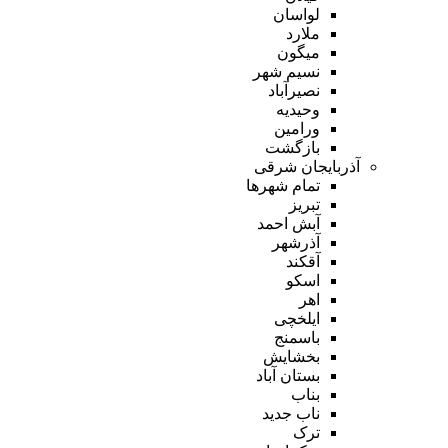
لواسان
ملارد
میگون
نسیم شهر
نصیرآباد
وحیدیه
ورامین
بازگشت
آذربایجان شرقی
تمام شهر‌ها
تبریز
آبش احمد
آذرشهر
آقکند
اسکو
اهر
ایلخچی
باسمنج
بخشایش
بستان آباد
بناب
ناب جدید
ترک