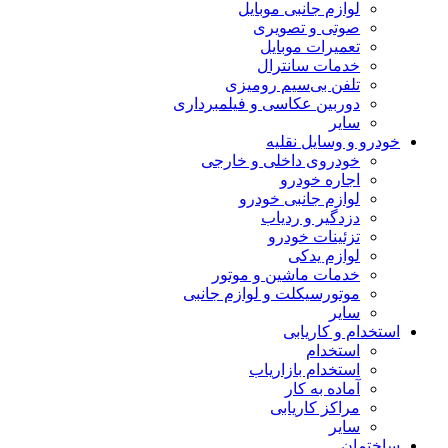
لوازم جانبی موبایل
صوتی و تصویری
تعمیرات موبایل
خدمات سانترال
تلفن بی‌سیم رومیزی
دوربین عکاسی و فیلمبرداری
سایر
خودرو و وسایل نقلیه
خودروی داخلی و خارجی
اجاره خودرو
لوازم جانبی خودرو
دزدگیر و ردیاب
تزئینات خودرو
لوازم یدکی
خدمات ماشین و موتور
موتورسیکلت و لوازم جانبی
سایر
استخدام و کاریابی
استخدام
استخدام بازاریاب
آماده به کار
مراکز کاریابی
سایر
ساختمان