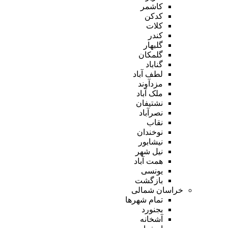
کاشمر
کدکن
کلات
کندر
گلبهار
گلمکان
گناباد
لطف آباد
مزدآوند
ملک آباد
نشتیفان
نصرآباد
نقاب
نوخندان
نیشابور
نیل شهر
همت آباد
یونسی
بازگشت
خراسان شمالی
تمام شهر‌ها
بجنورد
آشخانه