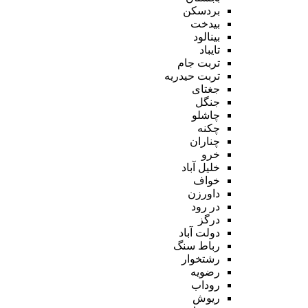
بردسکن
بیدخت
بینالود
تایباد
تربت جام
تربت حیدریه
جغتای
جنگل
چاشلو
چکنه
چناران
خرو
خلیل آباد
خواف
داورزن
در رود
درگز
دولت آباد
رباط سنگ
رشتخوار
رضویه
روداب
ریوش