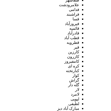
صفاشهر
علامرودشت
فدامی
فراشبند
فسا
فیروزآباد
قائمیه
قادرآباد
قطب آباد
قطرویه
قیر
کارزین
کازرون
کامفیروز
کره ای
کنارتخته
کوار
گراش
گله دار
لار
لامرد
لپویی
لطیفی
مبارک آباد دیز