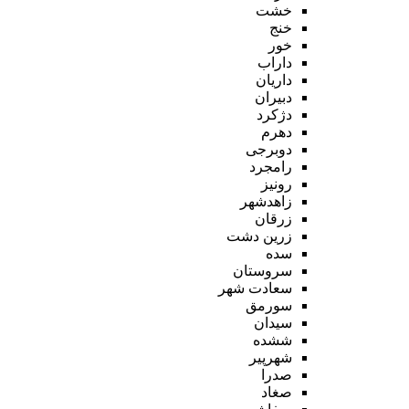
خشت
خنج
خور
داراب
داریان
دبیران
دژکرد
دهرم
دوبرجی
رامجرد
رونیز
زاهدشهر
زرقان
زرین دشت
سده
سروستان
سعادت شهر
سورمق
سیدان
ششده
شهرپیر
صدرا
صغاد