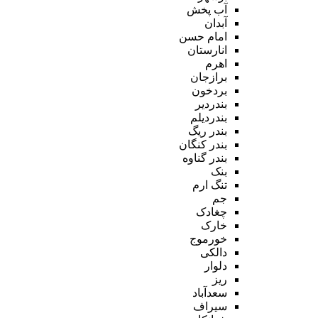
آب پخش
آبدان
امام حسن
انارستان
اهرم
برازجان
بردخون
بندردیر
بندردیلم
بندر ریگ
بندر کنگان
بندر گناوه
بنک
تنگ ارم
جم
چغادک
خارک
خورموج
دالکی
دلوار
ریز
سعدآباد
سیراف