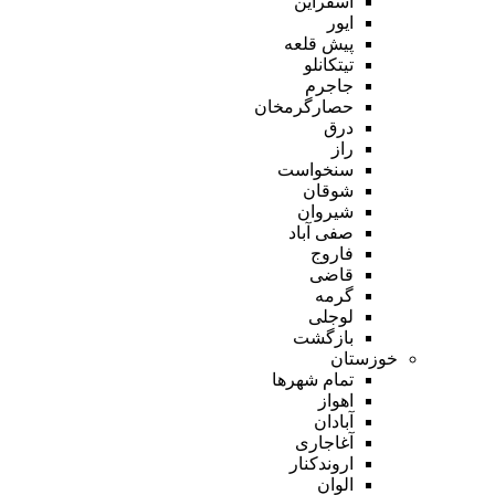
اسفراین
ایور
پیش قلعه
تیتکانلو
جاجرم
حصارگرمخان
درق
راز
سنخواست
شوقان
شیروان
صفی آباد
فاروج
قاضی
گرمه
لوجلی
بازگشت
خوزستان
تمام شهر‌ها
اهواز
آبادان
آغاجاری
اروندکنار
الوان