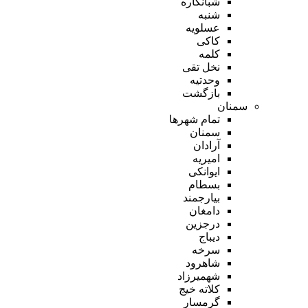
شبانکاره
شنبه
عسلویه
کاکی
کلمه
نخل تقی
وحدتیه
بازگشت
سمنان
تمام شهر‌ها
سمنان
آرادان
امیریه
ایوانکی
بسطام
بیارجمند
دامغان
درجزین
دیباج
سرخه
شاهرود
شهمیرزاد
کلاته خیج
گرمسار