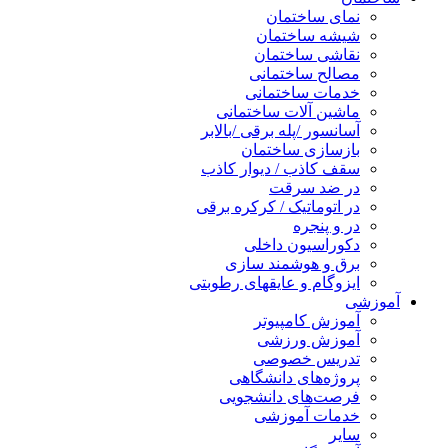
نمای ساختمان
شیشه ساختمان
نقاشی ساختمان
مصالح ساختمانی
خدمات ساختمانی
ماشین آلات ساختمانی
آسانسور /پله برقی /بالابر
بازسازی ساختمان
سقف کاذب / دیوار کاذب
در ضد سرقت
در اتوماتیک / کرکره برقی
در و پنجره
دکوراسیون داخلی
برق و هوشمند سازی
ایزوگام و عایقهای رطوبتی
آموزشی
آموزش کامپیوتر
آموزش ورزشی
تدریس خصوصی
پروژه‌های دانشگاهی
فرصت‌های دانشجویی
خدمات آموزشی
سایر