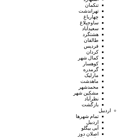
تنکمان
تهراندشت
چهارباغ
ساوجبلاغ
سعیدآباد
هشتگرد
طالقان
فردیس
کردان
کمال شهر
کوهسار
گرمدره
مارلیک
ماهدشت
محمدشهر
مشکین شهر
نظرآباد
بازگشت
اردبیل
تمام شهر‌ها
اردبیل
آبی بیگلو
اصلان دوز