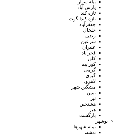
بیله سوار
پارس آباد
تازه کند
تازه کندانگوت
جعفرآباد
خلخال
رضی
سرعین
عنبران
فخرآباد
کلور
کوراییم
گرمی
گیوی
لاهرود
مشگین شهر
نمین
نیر
هشتجین
هیر
بازگشت
بوشهر
تمام شهر‌ها
بوشهر