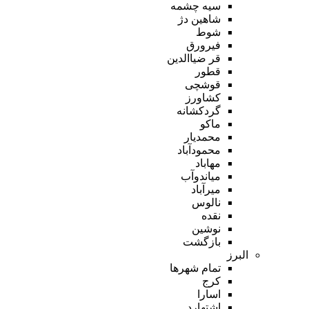
سیه چشمه
شاهین دژ
شوط
فیرورق
قر ضیاالدین
قطور
قوشچی
کشاورز
گردکشانه
ماکو
محمدیار
محمودآباد
مهاباد
میاندوآب
میرآباد
نالوس
نقده
نوشین
بازگشت
البرز
تمام شهر‌ها
کرج
اسارا
اشتهارد