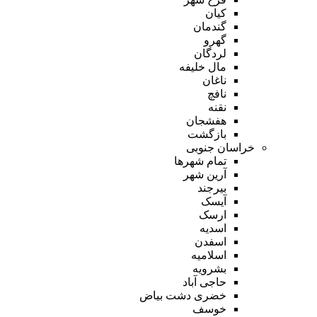
کیان
گندمان
گهرو
لردگان
مال خلیفه
ناغان
نافچ
نقنه
هفشجان
بازگشت
خراسان جنوبی
تمام شهر‌ها
آرین شهر
بیرجند
آیسک
ارسک
اسدیه
اسفدن
اسلامیه
بشرویه
حاجی آباد
خضری دشت بیاض
خوسف