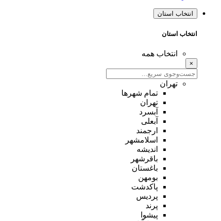
انتخاب استان
انتخاب استان
انتخاب همه
×
تهران
تمام شهر‌ها
تهران
آبسرد
آبعلی
ارجمند
اسلامشهر
اندیشه
باقرشهر
باغستان
بومهن
پاکدشت
پردیس
پرند
پیشوا