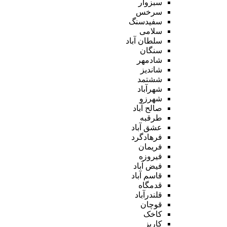
سبزوار
سرخس
سفیدسنگ
سلامی
سلطان آباد
سنگان
شادمهر
شاندیز
ششتمد
شهرآباد
شهرزو
صالح آباد
طرقبه
عشق آباد
فرهادگرد
فریمان
فیروزه
فیض آباد
قاسم آباد
قدمگاه
قلندرآباد
قوچان
کاخک
کاریز