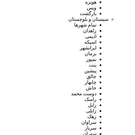
هویزه
ویس
بازگشت
سیستان و بلوچستان
تمام شهر‌ها
زاهدان
ادیمی
اسپکه
ایرانشهر
بزمان
بمپور
بنت
پیشین
جالق
چابهار
خاش
دوست محمد
راسک
زابل
زابلی
زهک
سراوان
سرباز
سوران