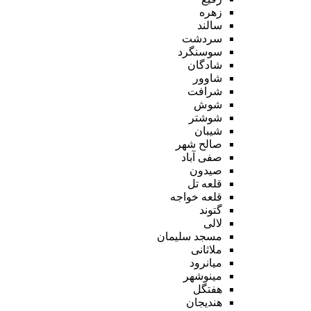
زهره
سالند
سردشت
سوسنگرد
شادگان
شاوور
شرافت
شوش
شوشتر
شیبان
صالح شهر
صفی آباد
صیدون
قلعه تل
قلعه خواجه
گتوند
لالی
مسجد سلیمان
ملاثانی
میانرود
مینوشهر
هفتگل
هندیجان