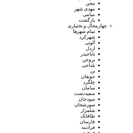
مجن
مهدی شهر
میامی
بازگشت
چهارمحال و بختیاری
تمام شهر‌ها
شهرکرد
آلونی
اردل
باباحیدر
بروجن
بلداجی
بن
جونقان
چلگرد
سامان
سفیددشت
سودجان
سورشجان
شلمزار
طاقانک
فارسان
فرادبنه
فرخ شهر