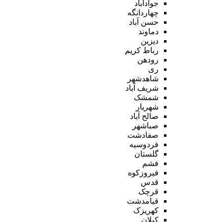
جوادآباد
چهاردانگه
حسن آباد
دماوند
دیزین
رباط کریم
رودهن
ری
شاهدشهر
شریف آباد
شمشک
شهریار
صالح آباد
صباشهر
صفادشت
فردوسیه
گلستان
فشم
فیروزکوه
قدس
قرچک
قیامدشت
کهریزک
کیلان