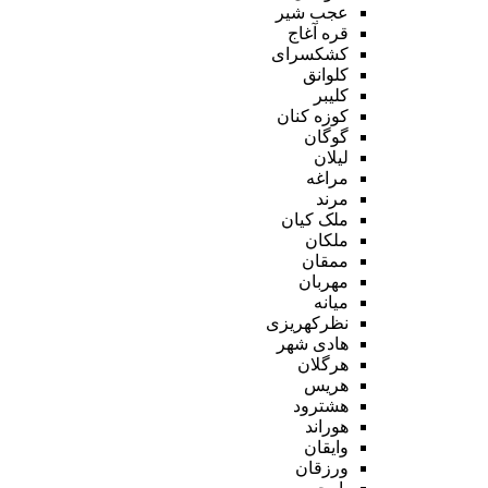
عجب شیر
قره آغاج
کشکسرای
کلوانق
کلیبر
کوزه کنان
گوگان
لیلان
مراغه
مرند
ملک کیان
ملکان
ممقان
مهربان
میانه
نظرکهریزی
هادی شهر
هرگلان
هریس
هشترود
هوراند
وایقان
ورزقان