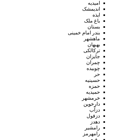
امیدیه
اندیمشک
ایذه
باغ ملک
بستان
بندر امام خمینی
ماهشهر
بهبهان
ترکالکی
جایزان
چمران
چوبیده
حر
حسینیه
حمزه
حمیدیه
خرمشهر
دارخوین
دزآب
دزفول
دهدز
رامشیر
رامهرمز
رفیع