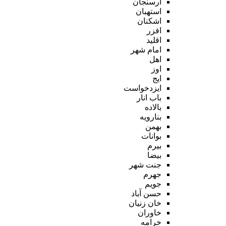
ارسنجان
استهبان
اشکنان
افزر
اقلید
امام شهر
اهل
اوز
ایج
ایزدخواست
باب انار
بالاده
بنارویه
بهمن
بوانات
بیرم
بیضا
جنت شهر
جهرم
جویم
حسن آباد
خان زنیان
خاوران
خرامه