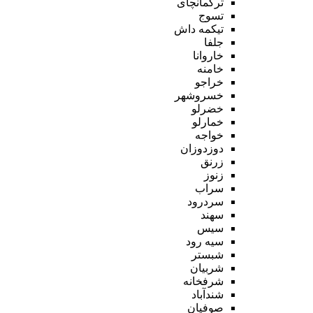
ترکمانچای
تسوج
تیکمه داش
جلفا
خاروانا
خامنه
خراجو
خسروشهر
خضرلو
خمارلو
خواجه
دوزدوزان
زرنق
زنوز
سراب
سردرود
سهند
سیس
سیه رود
شبستر
شربیان
شرفخانه
شندآباد
صوفیان