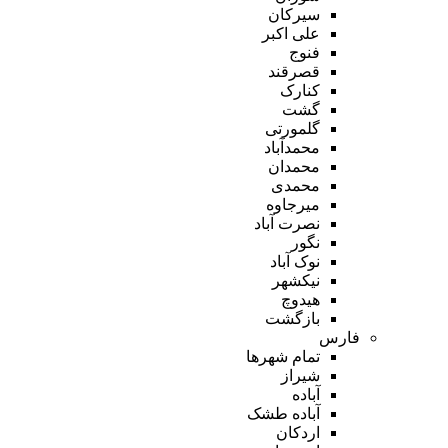
سیرکان
علی اکبر
فنوج
قصرقند
کنارک
گشت
گلمورتی
محمدآباد
محمدان
محمدی
میرجاوه
نصرت آباد
نگور
نوک آباد
نیکشهر
هیدوچ
بازگشت
فارس
تمام شهر‌ها
شیراز
آباده
آباده طشک
اردکان