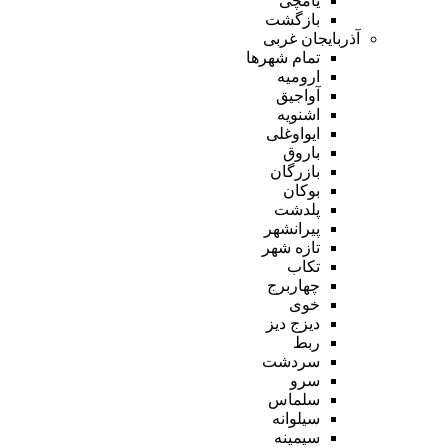
یامچی
بازگشت
آذربایجان غربی
تمام شهر‌ها
ارومیه
آواجیق
اشنویه
ایواوغلی
باروق
بازرگان
بوکان
پلدشت
پیرانشهر
تازه شهر
تکاب
چهاربرج
خوی
دیزج دیز
ربط
سردشت
سرو
سلماس
سیلوانه
سیمینه