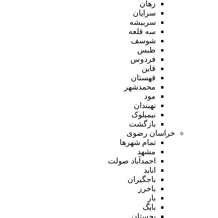
زهان
سرایان
سربیشه
سه قلعه
شوسف
طبس
فردوس
قاین
قهستان
محمدشهر
مود
نهبندان
نیمبلوک
بازگشت
خراسان رضوی
تمام شهر‌ها
مشهد
احمدآباد صولت
انابد
باجگیران
باخرز
بار
بایگ
بجستان