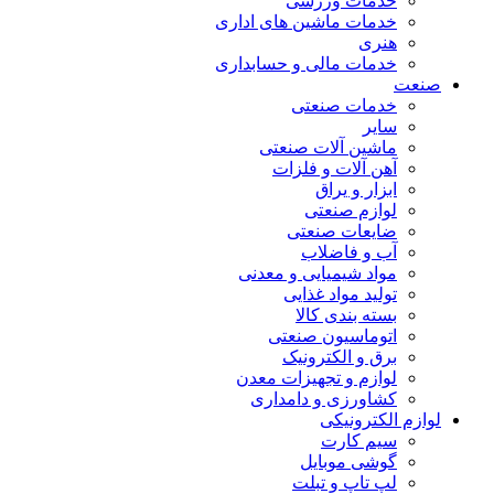
خدمات ورزشی
خدمات ماشین های اداری
هنری
خدمات مالی و حسابداری
صنعت
خدمات صنعتی
سایر
ماشین آلات صنعتی
آهن آلات و فلزات
ابزار و یراق
لوازم صنعتی
ضایعات صنعتی
آب و فاضلاب
مواد شیمیایی و معدنی
تولید مواد غذایی
بسته بندی کالا
اتوماسیون صنعتی
برق و الکترونیک
لوازم و تجهیزات معدن
کشاورزی و دامداری
لوازم الکترونیکی
سیم کارت
گوشی موبایل
لپ تاپ و تبلت