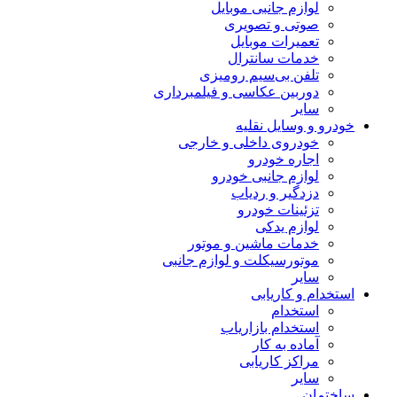
لوازم جانبی موبایل
صوتی و تصویری
تعمیرات موبایل
خدمات سانترال
تلفن بی‌سیم رومیزی
دوربین عکاسی و فیلمبرداری
سایر
خودرو و وسایل نقلیه
خودروی داخلی و خارجی
اجاره خودرو
لوازم جانبی خودرو
دزدگیر و ردیاب
تزئینات خودرو
لوازم یدکی
خدمات ماشین و موتور
موتورسیکلت و لوازم جانبی
سایر
استخدام و کاریابی
استخدام
استخدام بازاریاب
آماده به کار
مراکز کاریابی
سایر
ساختمان