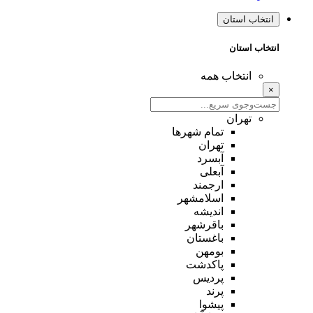
انتخاب استان
انتخاب استان
انتخاب همه
×
تهران
تمام شهر‌ها
تهران
آبسرد
آبعلی
ارجمند
اسلامشهر
اندیشه
باقرشهر
باغستان
بومهن
پاکدشت
پردیس
پرند
پیشوا