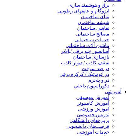
برق و هوشمند سازی
ایزوگام و عایقهای رطوبتی
نمای ساختمان
شیشه ساختمان
نقاشی ساختمان
مصالح ساختمانی
خدمات ساختمانی
ماشین آلات ساختمانی
آسانسور /پله برقی /بالابر
بازسازی ساختمان
سقف کاذب / دیوار کاذب
در ضد سرقت
در اتوماتیک / کرکره برقی
در و پنجره
دکوراسیون داخلی
آموزشی
آموزش موسیقی
آموزش کامپیوتر
آموزش ورزشی
تدریس خصوصی
پروژه‌های دانشگاهی
فرصت‌های دانشجویی
خدمات آموزشی