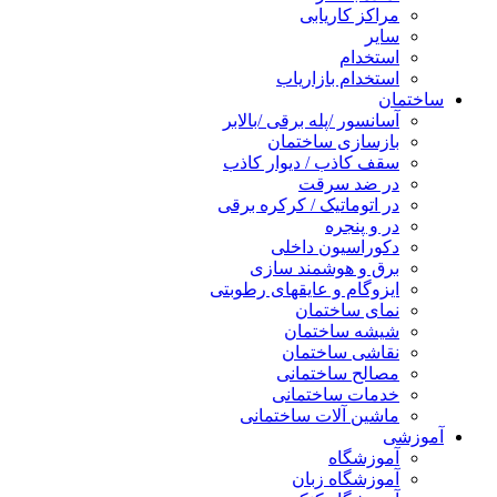
مراکز کاریابی
سایر
استخدام
استخدام بازاریاب
ساختمان
آسانسور /پله برقی /بالابر
بازسازی ساختمان
سقف کاذب / دیوار کاذب
در ضد سرقت
در اتوماتیک / کرکره برقی
در و پنجره
دکوراسیون داخلی
برق و هوشمند سازی
ایزوگام و عایقهای رطوبتی
نمای ساختمان
شیشه ساختمان
نقاشی ساختمان
مصالح ساختمانی
خدمات ساختمانی
ماشین آلات ساختمانی
آموزشی
آموزشگاه
آموزشگاه زبان