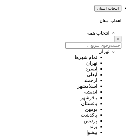
انتخاب استان
انتخاب استان
انتخاب همه
×
تهران
تمام شهر‌ها
تهران
آبسرد
آبعلی
ارجمند
اسلامشهر
اندیشه
باقرشهر
باغستان
بومهن
پاکدشت
پردیس
پرند
پیشوا