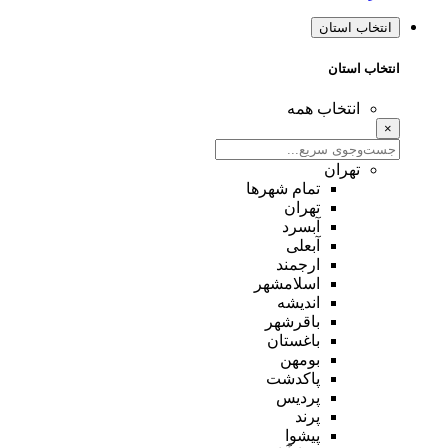
انتخاب استان
انتخاب استان
انتخاب همه
×
تهران
تمام شهر‌ها
تهران
آبسرد
آبعلی
ارجمند
اسلامشهر
اندیشه
باقرشهر
باغستان
بومهن
پاکدشت
پردیس
پرند
پیشوا