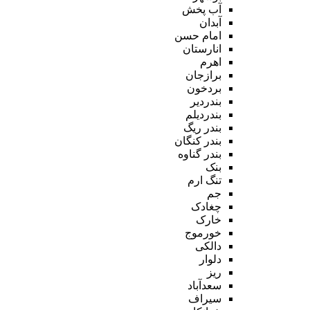
آب پخش
آبدان
امام حسن
انارستان
اهرم
برازجان
بردخون
بندردیر
بندردیلم
بندر ریگ
بندر کنگان
بندر گناوه
بنک
تنگ ارم
جم
چغادک
خارک
خورموج
دالکی
دلوار
ریز
سعدآباد
سیراف