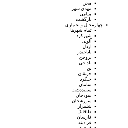
مجن
مهدی شهر
میامی
بازگشت
چهارمحال و بختیاری
تمام شهر‌ها
شهرکرد
آلونی
اردل
باباحیدر
بروجن
بلداجی
بن
جونقان
چلگرد
سامان
سفیددشت
سودجان
سورشجان
شلمزار
طاقانک
فارسان
فرادبنه
فرخ شهر