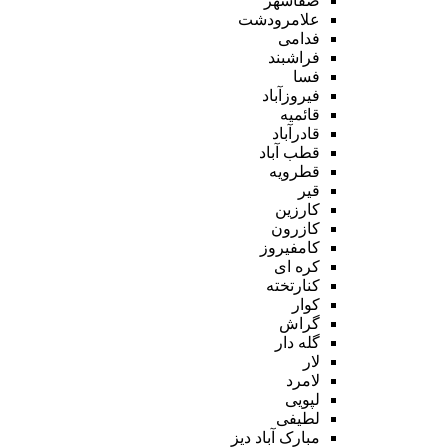
صفاشهر
علامرودشت
فدامی
فراشبند
فسا
فیروزآباد
قائمیه
قادرآباد
قطب آباد
قطرویه
قیر
کارزین
کازرون
کامفیروز
کره ای
کنارتخته
کوار
گراش
گله دار
لار
لامرد
لپویی
لطیفی
مبارک آباد دیز