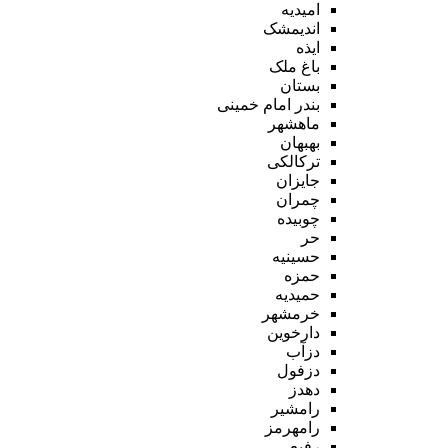
امیدیه
اندیمشک
ایذه
باغ ملک
بستان
بندر امام خمینی
ماهشهر
بهبهان
ترکالکی
جایزان
چمران
چوبیده
حر
حسینیه
حمزه
حمیدیه
خرمشهر
دارخوین
دزآب
دزفول
دهدز
رامشیر
رامهرمز
رفیع