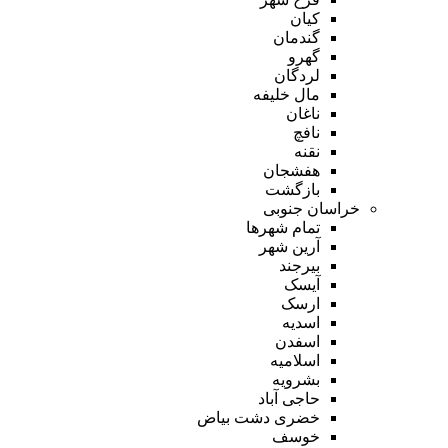
کیان
گندمان
گهرو
لردگان
مال خلیفه
ناغان
نافچ
نقنه
هفشجان
بازگشت
خراسان جنوبی
تمام شهر‌ها
آرین شهر
بیرجند
آیسک
ارسک
اسدیه
اسفدن
اسلامیه
بشرویه
حاجی آباد
خضری دشت بیاض
خوسف