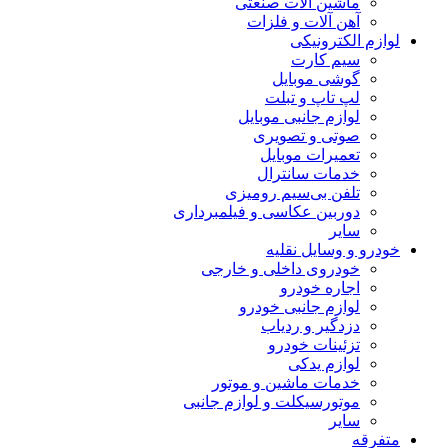
ماشین آلات صنعتی
آهن آلات و فلزات
لوازم الکترونیکی
سیم کارت
گوشی موبایل
لپ تاپ و تبلت
لوازم جانبی موبایل
صوتی و تصویری
تعمیرات موبایل
خدمات سانترال
تلفن بی‌سیم رومیزی
دوربین عکاسی و فیلمبرداری
سایر
خودرو و وسایل نقلیه
خودروی داخلی و خارجی
اجاره خودرو
لوازم جانبی خودرو
دزدگیر و ردیاب
تزئینات خودرو
لوازم یدکی
خدمات ماشین و موتور
موتورسیکلت و لوازم جانبی
سایر
متفرقه