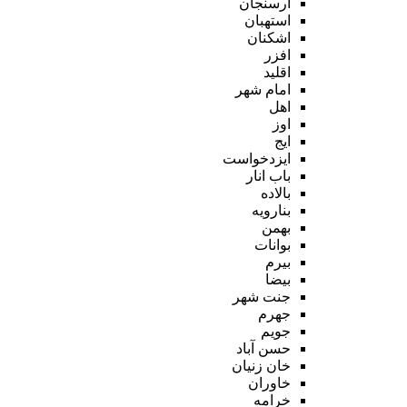
ارسنجان
استهبان
اشکنان
افزر
اقلید
امام شهر
اهل
اوز
ایج
ایزدخواست
باب انار
بالاده
بنارویه
بهمن
بوانات
بیرم
بیضا
جنت شهر
جهرم
جویم
حسن آباد
خان زنیان
خاوران
خرامه