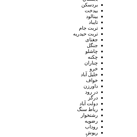
بردسکن
بیدخت
بینالود
تایباد
تربت جام
تربت حیدریه
جغتای
جنگل
چاشلو
چکنه
چناران
خرو
خلیل آباد
خواف
داورزن
در رود
درگز
دولت آباد
رباط سنگ
رشتخوار
رضویه
روداب
ریوش