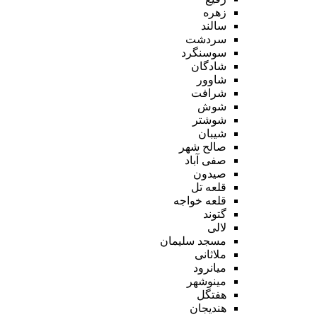
زهره
سالند
سردشت
سوسنگرد
شادگان
شاوور
شرافت
شوش
شوشتر
شیبان
صالح شهر
صفی آباد
صیدون
قلعه تل
قلعه خواجه
گتوند
لالی
مسجد سلیمان
ملاثانی
میانرود
مینوشهر
هفتگل
هندیجان