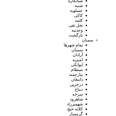
شبانکاره
شنبه
عسلویه
کاکی
کلمه
نخل تقی
وحدتیه
بازگشت
سمنان
تمام شهر‌ها
سمنان
آرادان
امیریه
ایوانکی
بسطام
بیارجمند
دامغان
درجزین
دیباج
سرخه
شاهرود
شهمیرزاد
کلاته خیج
گرمسار