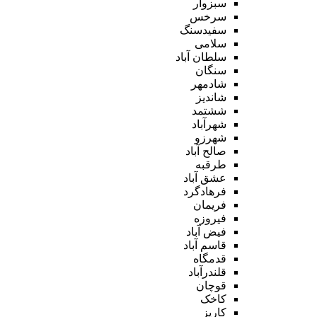
سبزوار
سرخس
سفیدسنگ
سلامی
سلطان آباد
سنگان
شادمهر
شاندیز
ششتمد
شهرآباد
شهرزو
صالح آباد
طرقبه
عشق آباد
فرهادگرد
فریمان
فیروزه
فیض آباد
قاسم آباد
قدمگاه
قلندرآباد
قوچان
کاخک
کاریز