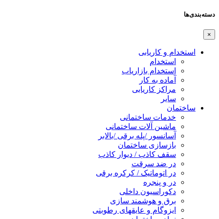
دسته‌بندی‌ها
×
استخدام و کاریابی
استخدام
استخدام بازاریاب
آماده به کار
مراکز کاریابی
سایر
ساختمان
خدمات ساختمانی
ماشین آلات ساختمانی
آسانسور /پله برقی /بالابر
بازسازی ساختمان
سقف کاذب / دیوار کاذب
در ضد سرقت
در اتوماتیک / کرکره برقی
در و پنجره
دکوراسیون داخلی
برق و هوشمند سازی
ایزوگام و عایقهای رطوبتی