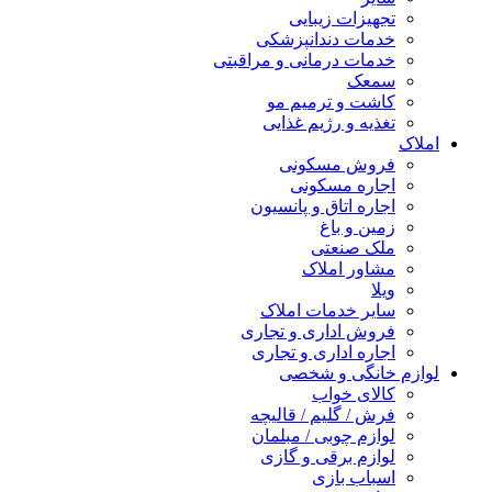
تجهیزات زیبایی
خدمات دندانپزشکی
خدمات درمانی و مراقبتی
سمعک
کاشت و ترمیم مو
تغذیه و رژیم غذایی
املاک
فروش مسکونی
اجاره مسکونی
اجاره اتاق و پانسیون
زمین و باغ
ملک صنعتی
مشاور املاک
ویلا
سایر خدمات املاک
فروش اداری و تجاری
اجاره اداری و تجاری
لوازم خانگی و شخصی
کالای خواب
فرش / گلیم / قالیچه
لوازم چوبی / مبلمان
لوازم برقی و گازی
اسباب بازی