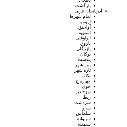
یامچی
بازگشت
آذربایجان غربی
تمام شهر‌ها
ارومیه
آواجیق
اشنویه
ایواوغلی
باروق
بازرگان
بوکان
پلدشت
پیرانشهر
تازه شهر
تکاب
چهاربرج
خوی
دیزج دیز
ربط
سردشت
سرو
سلماس
سیلوانه
سیمینه