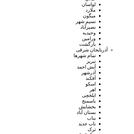
لواسان
ملارد
میگون
نسیم شهر
نصیرآباد
وحیدیه
ورامین
بازگشت
آذربایجان شرقی
تمام شهر‌ها
تبریز
آبش احمد
آذرشهر
آقکند
اسکو
اهر
ایلخچی
باسمنج
بخشایش
بستان آباد
بناب
ناب جدید
ترک