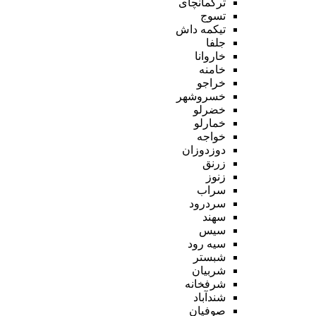
ترکمانچای
تسوج
تیکمه داش
جلفا
خاروانا
خامنه
خراجو
خسروشهر
خضرلو
خمارلو
خواجه
دوزدوزان
زرنق
زنوز
سراب
سردرود
سهند
سیس
سیه رود
شبستر
شربیان
شرفخانه
شندآباد
صوفیان