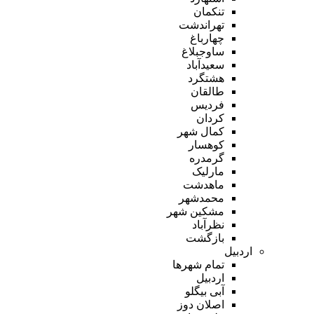
تنکمان
تهراندشت
چهارباغ
ساوجبلاغ
سعیدآباد
هشتگرد
طالقان
فردیس
کردان
کمال شهر
کوهسار
گرمدره
مارلیک
ماهدشت
محمدشهر
مشکین شهر
نظرآباد
بازگشت
اردبیل
تمام شهر‌ها
اردبیل
آبی بیگلو
اصلان دوز