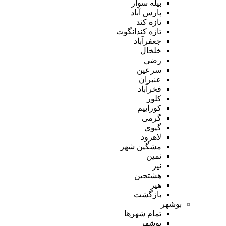
بیله سوار
پارس آباد
تازه کند
تازه کندانگوت
جعفرآباد
خلخال
رضی
سرعین
عنبران
فخرآباد
کلور
کوراییم
گرمی
گیوی
لاهرود
مشگین شهر
نمین
نیر
هشتجین
هیر
بازگشت
بوشهر
تمام شهر‌ها
بوشهر