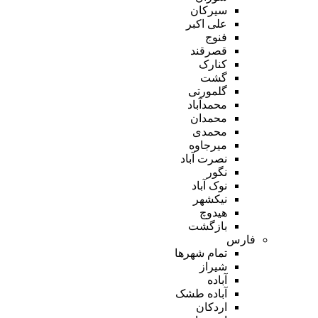
سیرکان
علی اکبر
فنوج
قصرقند
کنارک
گشت
گلمورتی
محمدآباد
محمدان
محمدی
میرجاوه
نصرت آباد
نگور
نوک آباد
نیکشهر
هیدوچ
بازگشت
فارس
تمام شهر‌ها
شیراز
آباده
آباده طشک
اردکان