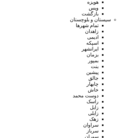
هویزه
ویس
بازگشت
سیستان و بلوچستان
تمام شهر‌ها
زاهدان
ادیمی
اسپکه
ایرانشهر
بزمان
بمپور
بنت
پیشین
جالق
چابهار
خاش
دوست محمد
راسک
زابل
زابلی
زهک
سراوان
سرباز
سوران