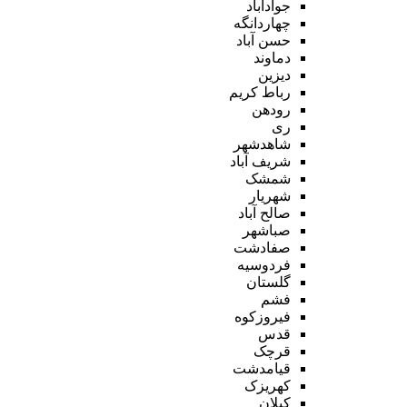
جوادآباد
چهاردانگه
حسن آباد
دماوند
دیزین
رباط کریم
رودهن
ری
شاهدشهر
شریف آباد
شمشک
شهریار
صالح آباد
صباشهر
صفادشت
فردوسیه
گلستان
فشم
فیروزکوه
قدس
قرچک
قیامدشت
کهریزک
کیلان