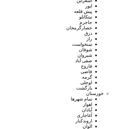
اسفراین
ایور
پیش قلعه
تیتکانلو
جاجرم
حصارگرمخان
درق
راز
سنخواست
شوقان
شیروان
صفی آباد
فاروج
قاضی
گرمه
لوجلی
بازگشت
خوزستان
تمام شهر‌ها
اهواز
آبادان
آغاجاری
اروندکنار
الوان