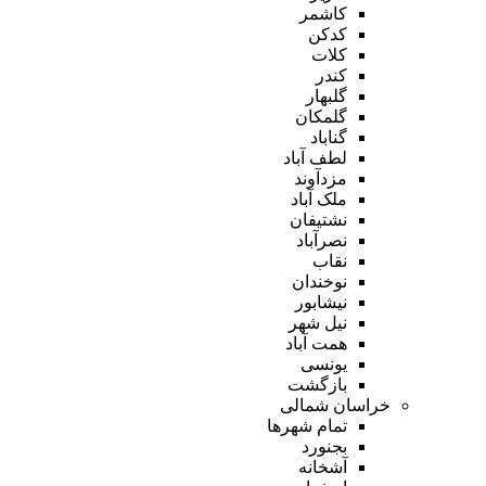
کاشمر
کدکن
کلات
کندر
گلبهار
گلمکان
گناباد
لطف آباد
مزدآوند
ملک آباد
نشتیفان
نصرآباد
نقاب
نوخندان
نیشابور
نیل شهر
همت آباد
یونسی
بازگشت
خراسان شمالی
تمام شهر‌ها
بجنورد
آشخانه