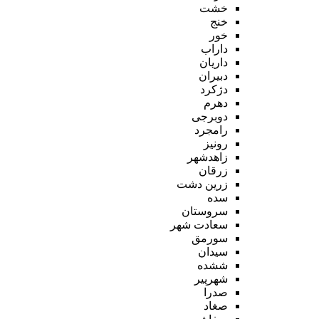
خشت
خنج
خور
داراب
داریان
دبیران
دژکرد
دهرم
دوبرجی
رامجرد
رونیز
زاهدشهر
زرقان
زرین دشت
سده
سروستان
سعادت شهر
سورمق
سیدان
ششده
شهرپیر
صدرا
صغاد