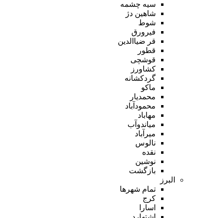
سیه چشمه
شاهین دژ
شوط
فیرورق
قر ضیاالدین
قطور
قوشچی
کشاورز
گردکشانه
ماکو
محمدیار
محمودآباد
مهاباد
میاندوآب
میرآباد
نالوس
نقده
نوشین
بازگشت
البرز
تمام شهر‌ها
کرج
اسارا
اشتهارد