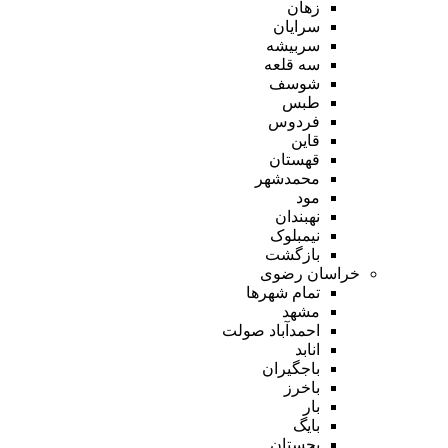
زهان
سرایان
سربیشه
سه قلعه
شوسف
طبس
فردوس
قاین
قهستان
محمدشهر
مود
نهبندان
نیمبلوک
بازگشت
خراسان رضوی
تمام شهر‌ها
مشهد
احمدآباد صولت
انابد
باجگیران
باخرز
بار
بایگ
بجستان