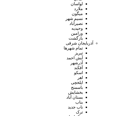
لواسان
ملارد
میگون
نسیم شهر
نصیرآباد
وحیدیه
ورامین
بازگشت
آذربایجان شرقی
تمام شهر‌ها
تبریز
آبش احمد
آذرشهر
آقکند
اسکو
اهر
ایلخچی
باسمنج
بخشایش
بستان آباد
بناب
ناب جدید
ترک