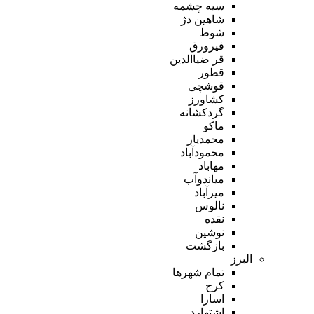
سیه چشمه
شاهین دژ
شوط
فیرورق
قر ضیاالدین
قطور
قوشچی
کشاورز
گردکشانه
ماکو
محمدیار
محمودآباد
مهاباد
میاندوآب
میرآباد
نالوس
نقده
نوشین
بازگشت
البرز
تمام شهر‌ها
کرج
اسارا
اشتهارد