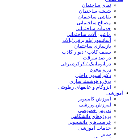
نمای ساختمان
شیشه ساختمان
نقاشی ساختمان
مصالح ساختمانی
خدمات ساختمانی
ماشین آلات ساختمانی
آسانسور /پله برقی /بالابر
بازسازی ساختمان
سقف کاذب / دیوار کاذب
در ضد سرقت
در اتوماتیک / کرکره برقی
در و پنجره
دکوراسیون داخلی
برق و هوشمند سازی
ایزوگام و عایقهای رطوبتی
آموزشی
آموزش کامپیوتر
آموزش ورزشی
تدریس خصوصی
پروژه‌های دانشگاهی
فرصت‌های دانشجویی
خدمات آموزشی
سایر