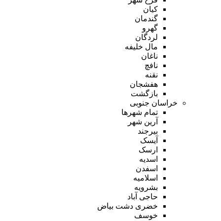
کیان
گندمان
گهرو
لردگان
مال خلیفه
ناغان
نافچ
نقنه
هفشجان
بازگشت
خراسان جنوبی
تمام شهر‌ها
آرین شهر
بیرجند
آیسک
ارسک
اسدیه
اسفدن
اسلامیه
بشرویه
حاجی آباد
خضری دشت بیاض
خوسف