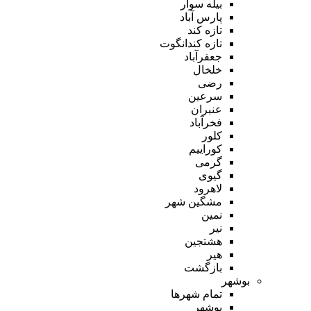
بیله سوار
پارس آباد
تازه کند
تازه کندانگوت
جعفرآباد
خلخال
رضی
سرعین
عنبران
فخرآباد
کلور
کوراییم
گرمی
گیوی
لاهرود
مشگین شهر
نمین
نیر
هشتجین
هیر
بازگشت
بوشهر
تمام شهر‌ها
بوشهر