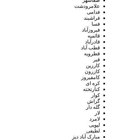
صفاشهر
علامرودشت
فدامی
فراشبند
فسا
فیروزآباد
قائمیه
قادرآباد
قطب آباد
قطرویه
قیر
کارزین
کازرون
کامفیروز
کره ای
کنارتخته
کوار
گراش
گله دار
لار
لامرد
لپویی
لطیفی
مبارک آباد دیز