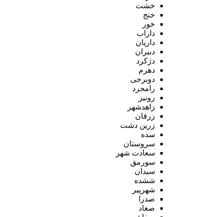
خشت
خنج
خور
داراب
داریان
دبیران
دژکرد
دهرم
دوبرجی
رامجرد
رونیز
زاهدشهر
زرقان
زرین دشت
سده
سروستان
سعادت شهر
سورمق
سیدان
ششده
شهرپیر
صدرا
صغاد