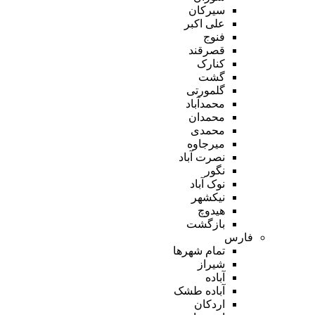
سیرکان
علی اکبر
فنوج
قصرقند
کنارک
گشت
گلمورتی
محمدآباد
محمدان
محمدی
میرجاوه
نصرت آباد
نگور
نوک آباد
نیکشهر
هیدوچ
بازگشت
فارس
تمام شهر‌ها
شیراز
آباده
آباده طشک
اردکان