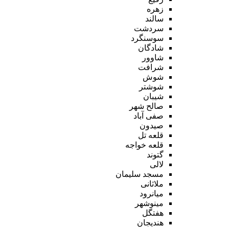
زهره
سالند
سردشت
سوسنگرد
شادگان
شاوور
شرافت
شوش
شوشتر
شیبان
صالح شهر
صفی آباد
صیدون
قلعه تل
قلعه خواجه
گتوند
لالی
مسجد سلیمان
ملاثانی
میانرود
مینوشهر
هفتگل
هندیجان