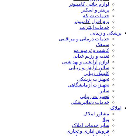
لوازم جانبی کامپیوتر
پرینتر و اسکنر
خدمات شبکه
نرم افزار کامپیوتر
خدمات اینترنت
پزشکی و زیبایی
خدمات درمانی و مراقبتی
سمعک
کاشت و ترمیم مو
تغذیه و رژیم غذایی
لوازم آرایشی و بهداشتی
سالن آرایش و زیبایی
کلینیک زیبایی
تجهیزات پزشکی
تجهیزات آزمایشگاهی
سایر
تجهیزات زیبایی
خدمات دندانپزشکی
املاک
مشاور املاک
ویلا
سایر خدمات املاک
فروش اداری و تجاری