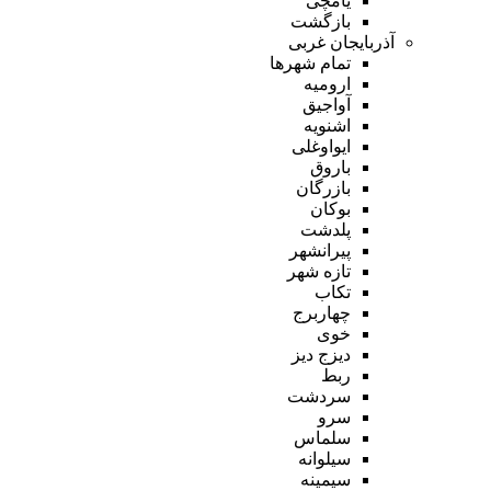
یامچی
بازگشت
آذربایجان غربی
تمام شهر‌ها
ارومیه
آواجیق
اشنویه
ایواوغلی
باروق
بازرگان
بوکان
پلدشت
پیرانشهر
تازه شهر
تکاب
چهاربرج
خوی
دیزج دیز
ربط
سردشت
سرو
سلماس
سیلوانه
سیمینه