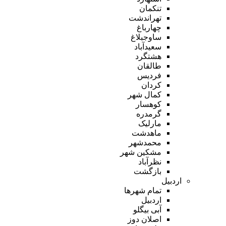
تنکمان
تهراندشت
چهارباغ
ساوجبلاغ
سعیدآباد
هشتگرد
طالقان
فردیس
کردان
کمال شهر
کوهسار
گرمدره
مارلیک
ماهدشت
محمدشهر
مشکین شهر
نظرآباد
بازگشت
اردبیل
تمام شهر‌ها
اردبیل
آبی بیگلو
اصلان دوز