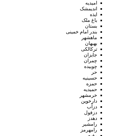
امیدیه
اندیمشک
ایذه
باغ ملک
بستان
بندر امام خمینی
ماهشهر
بهبهان
ترکالکی
جایزان
چمران
چوبیده
حر
حسینیه
حمزه
حمیدیه
خرمشهر
دارخوین
دزآب
دزفول
دهدز
رامشیر
رامهرمز
رفیع