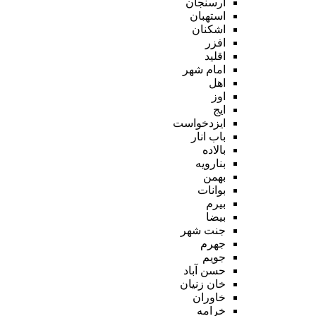
ارسنجان
استهبان
اشکنان
افزر
اقلید
امام شهر
اهل
اوز
ایج
ایزدخواست
باب انار
بالاده
بنارویه
بهمن
بوانات
بیرم
بیضا
جنت شهر
جهرم
جویم
حسن آباد
خان زنیان
خاوران
خرامه