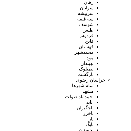
زهان
سرایان
سربیشه
سه قلعه
شوسف
طبس
فردوس
قاین
قهستان
محمدشهر
مود
نهبندان
نیمبلوک
بازگشت
خراسان رضوی
تمام شهر‌ها
مشهد
احمدآباد صولت
انابد
باجگیران
باخرز
بار
بایگ
بجستان