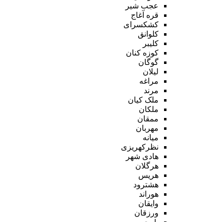
عجب شیر
قره آغاج
کشکسرای
کلوانق
کلیبر
کوزه کنان
گوگان
لیلان
مراغه
مرند
ملک کیان
ملکان
ممقان
مهربان
میانه
نظرکهریزی
هادی شهر
هرگلان
هریس
هشترود
هوراند
وایقان
ورزقان