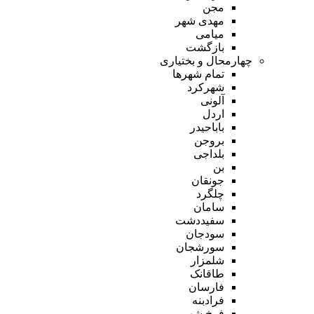
مجن
مهدی شهر
میامی
بازگشت
چهارمحال و بختیاری
تمام شهر‌ها
شهرکرد
آلونی
اردل
باباحیدر
بروجن
بلداجی
بن
جونقان
چلگرد
سامان
سفیددشت
سودجان
سورشجان
شلمزار
طاقانک
فارسان
فرادبنه
فرخ شهر