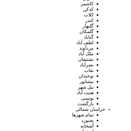
کاشمر
کدکن
کلات
کندر
گلبهار
گلمکان
گناباد
لطف آباد
مزدآوند
ملک آباد
نشتیفان
نصرآباد
نقاب
نوخندان
نیشابور
نیل شهر
همت آباد
یونسی
بازگشت
خراسان شمالی
تمام شهر‌ها
بجنورد
آشخانه