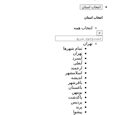
انتخاب استان
انتخاب استان
انتخاب همه
×
تهران
تمام شهر‌ها
تهران
آبسرد
آبعلی
ارجمند
اسلامشهر
اندیشه
باقرشهر
باغستان
بومهن
پاکدشت
پردیس
پرند
پیشوا