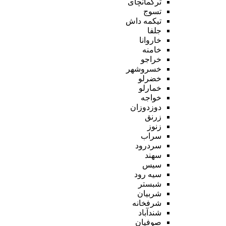
ترکمانچای
تسوج
تیکمه داش
جلفا
خاروانا
خامنه
خراجو
خسروشهر
خضرلو
خمارلو
خواجه
دوزدوزان
زرنق
زنوز
سراب
سردرود
سهند
سیس
سیه رود
شبستر
شربیان
شرفخانه
شندآباد
صوفیان