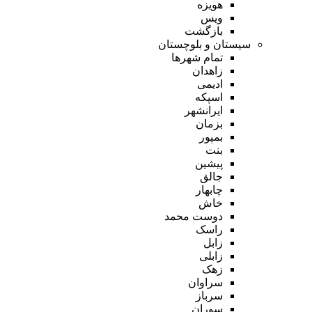
هویزه
ویس
بازگشت
سیستان و بلوچستان
تمام شهر‌ها
زاهدان
ادیمی
اسپکه
ایرانشهر
بزمان
بمپور
بنت
پیشین
جالق
چابهار
خاش
دوست محمد
راسک
زابل
زابلی
زهک
سراوان
سرباز
سوران