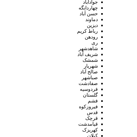
جوادآباد
چهاردانگه
حسن آباد
دماوند
دیزین
رباط کریم
رودهن
ری
شاهدشهر
شریف آباد
شمشک
شهریار
صالح آباد
صباشهر
صفادشت
فردوسیه
گلستان
فشم
فیروزکوه
قدس
قرچک
قیامدشت
کهریزک
کیلان