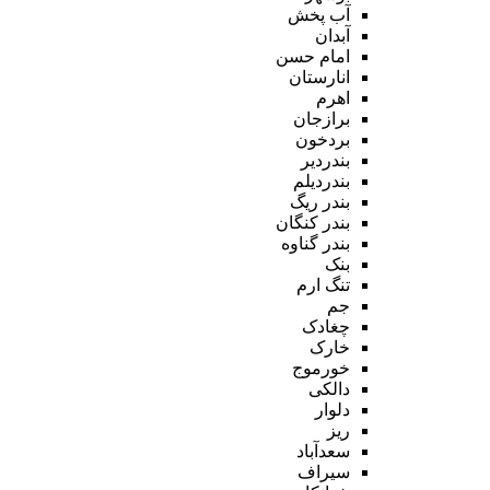
آب پخش
آبدان
امام حسن
انارستان
اهرم
برازجان
بردخون
بندردیر
بندردیلم
بندر ریگ
بندر کنگان
بندر گناوه
بنک
تنگ ارم
جم
چغادک
خارک
خورموج
دالکی
دلوار
ریز
سعدآباد
سیراف