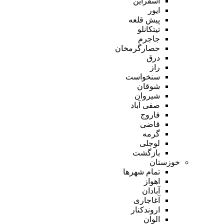
اسفراین
ایور
پیش قلعه
تیتکانلو
جاجرم
حصارگرمخان
درق
راز
سنخواست
شوقان
شیروان
صفی آباد
فاروج
قاضی
گرمه
لوجلی
بازگشت
خوزستان
تمام شهر‌ها
اهواز
آبادان
آغاجاری
اروندکنار
الوان