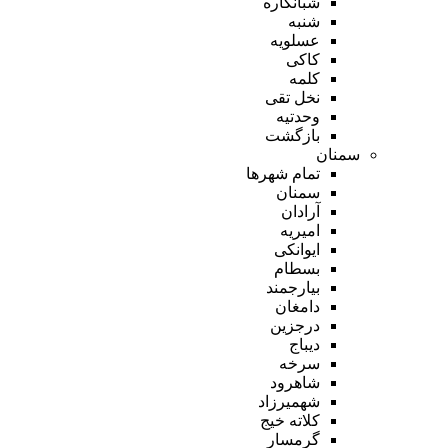
شبانکاره
شنبه
عسلویه
کاکی
کلمه
نخل تقی
وحدتیه
بازگشت
سمنان
تمام شهر‌ها
سمنان
آرادان
امیریه
ایوانکی
بسطام
بیارجمند
دامغان
درجزین
دیباج
سرخه
شاهرود
شهمیرزاد
کلاته خیج
گرمسار