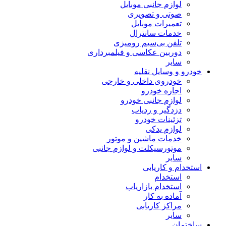
لوازم جانبی موبایل
صوتی و تصویری
تعمیرات موبایل
خدمات سانترال
تلفن بی‌سیم رومیزی
دوربین عکاسی و فیلمبرداری
سایر
خودرو و وسایل نقلیه
خودروی داخلی و خارجی
اجاره خودرو
لوازم جانبی خودرو
دزدگیر و ردیاب
تزئینات خودرو
لوازم یدکی
خدمات ماشین و موتور
موتورسیکلت و لوازم جانبی
سایر
استخدام و کاریابی
استخدام
استخدام بازاریاب
آماده به کار
مراکز کاریابی
سایر
ساختمان