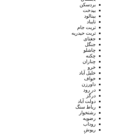
بردسکن
بیدخت
بینالود
تایباد
تربت جام
تربت حیدریه
جغتای
جنگل
چاشلو
چکنه
چناران
خرو
خلیل آباد
خواف
داورزن
در رود
درگز
دولت آباد
رباط سنگ
رشتخوار
رضویه
روداب
ریوش