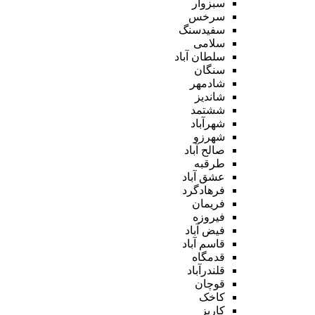
سبزوار
سرخس
سفیدسنگ
سلامی
سلطان آباد
سنگان
شادمهر
شاندیز
ششتمد
شهرآباد
شهرزو
صالح آباد
طرقبه
عشق آباد
فرهادگرد
فریمان
فیروزه
فیض آباد
قاسم آباد
قدمگاه
قلندرآباد
قوچان
کاخک
کاریز