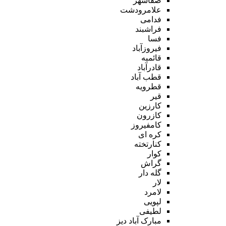
صفاشهر
علامرودشت
فدامی
فراشبند
فسا
فیروزآباد
قائمیه
قادرآباد
قطب آباد
قطرویه
قیر
کارزین
کازرون
کامفیروز
کره ای
کنارتخته
کوار
گراش
گله دار
لار
لامرد
لپویی
لطیفی
مبارک آباد دیز