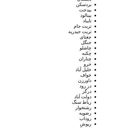
بردسکن
بیدخت
بینالود
تایباد
تربت جام
تربت حیدریه
جغتای
جنگل
چاشلو
چکنه
چناران
خرو
خلیل آباد
خواف
داورزن
در رود
درگز
دولت آباد
رباط سنگ
رشتخوار
رضویه
روداب
ریوش