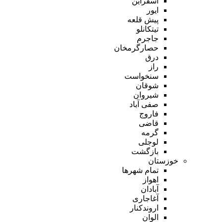
اسفراین
ایور
پیش قلعه
تیتکانلو
جاجرم
حصارگرمخان
درق
راز
سنخواست
شوقان
شیروان
صفی آباد
فاروج
قاضی
گرمه
لوجلی
بازگشت
خوزستان
تمام شهر‌ها
اهواز
آبادان
آغاجاری
اروندکنار
الوان