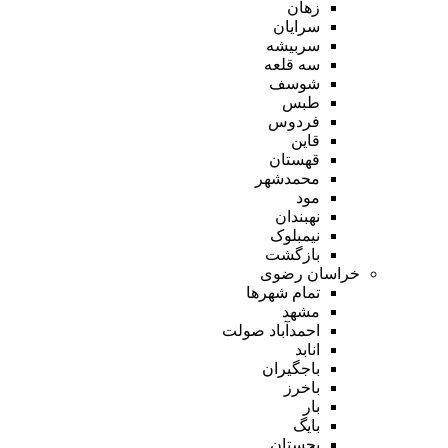
زهان
سرایان
سربیشه
سه قلعه
شوسف
طبس
فردوس
قاین
قهستان
محمدشهر
مود
نهبندان
نیمبلوک
بازگشت
خراسان رضوی
تمام شهر‌ها
مشهد
احمدآباد صولت
انابد
باجگیران
باخرز
بار
بایگ
بجستان