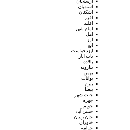
ارسنجان
استهبان
اشکنان
افزر
اقلید
امام شهر
اهل
اوز
ایج
ایزدخواست
باب انار
بالاده
بنارویه
بهمن
بوانات
بیرم
بیضا
جنت شهر
جهرم
جویم
حسن آباد
خان زنیان
خاوران
خرامه