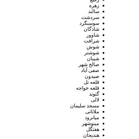
زهره
سالند
سردشت
سوسنگرد
شادگان
شاوور
شرافت
شوش
شوشتر
شیبان
صالح شهر
صفی آباد
صیدون
قلعه تل
قلعه خواجه
گتوند
لالی
مسجد سلیمان
ملاثانی
میانرود
مینوشهر
هفتگل
هندیجان