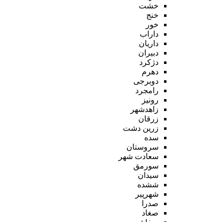
خشت
خنج
خور
داراب
داریان
دبیران
دژکرد
دهرم
دوبرجی
رامجرد
رونیز
زاهدشهر
زرقان
زرین دشت
سده
سروستان
سعادت شهر
سورمق
سیدان
ششده
شهرپیر
صدرا
صغاد