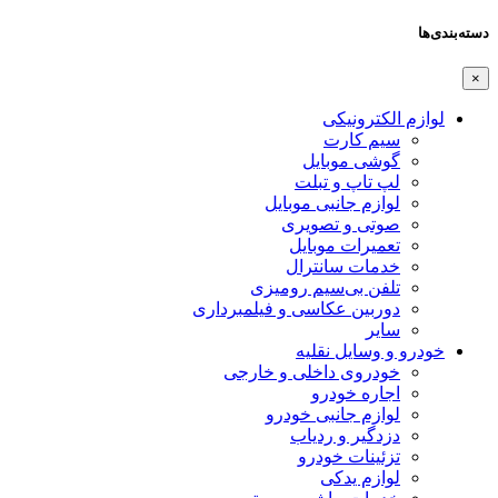
دسته‌بندی‌ها
×
لوازم الکترونیکی
سیم کارت
گوشی موبایل
لپ تاپ و تبلت
لوازم جانبی موبایل
صوتی و تصویری
تعمیرات موبایل
خدمات سانترال
تلفن بی‌سیم رومیزی
دوربین عکاسی و فیلمبرداری
سایر
خودرو و وسایل نقلیه
خودروی داخلی و خارجی
اجاره خودرو
لوازم جانبی خودرو
دزدگیر و ردیاب
تزئینات خودرو
لوازم یدکی