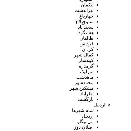
تنکمان
تهراندشت
چهارباغ
ساوجبلاغ
سعیدآباد
هشتگرد
طالقان
فردیس
کردان
کمال شهر
کوهسار
گرمدره
مارلیک
ماهدشت
محمدشهر
مشکین شهر
نظرآباد
بازگشت
اردبیل
تمام شهر‌ها
اردبیل
آبی بیگلو
اصلان دوز