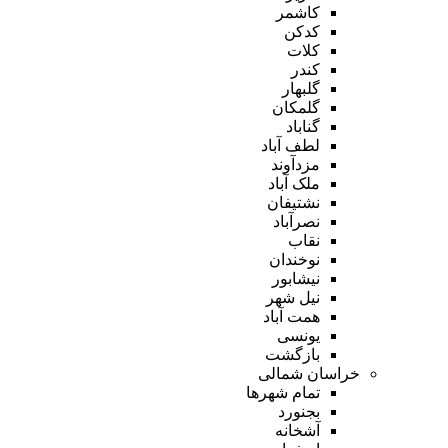
کاشمر
کدکن
کلات
کندر
گلبهار
گلمکان
گناباد
لطف آباد
مزدآوند
ملک آباد
نشتیفان
نصرآباد
نقاب
نوخندان
نیشابور
نیل شهر
همت آباد
یونسی
بازگشت
خراسان شمالی
تمام شهر‌ها
بجنورد
آشخانه