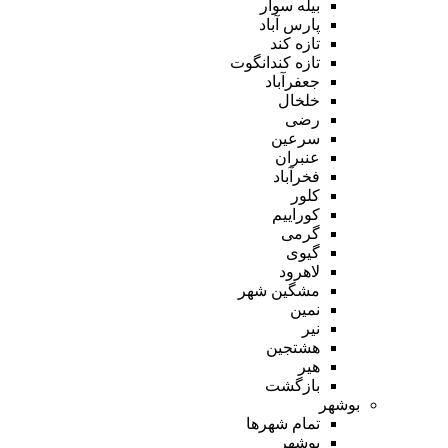
بیله سوار
پارس آباد
تازه کند
تازه کندانگوت
جعفرآباد
خلخال
رضی
سرعین
عنبران
فخرآباد
کلور
کوراییم
گرمی
گیوی
لاهرود
مشگین شهر
نمین
نیر
هشتجین
هیر
بازگشت
بوشهر
تمام شهر‌ها
بوشهر