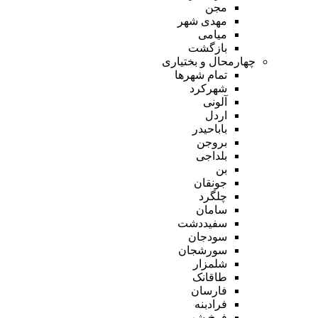
مجن
مهدی شهر
میامی
بازگشت
چهارمحال و بختیاری
تمام شهر‌ها
شهرکرد
آلونی
اردل
باباحیدر
بروجن
بلداجی
بن
جونقان
چلگرد
سامان
سفیددشت
سودجان
سورشجان
شلمزار
طاقانک
فارسان
فرادبنه
فرخ شهر