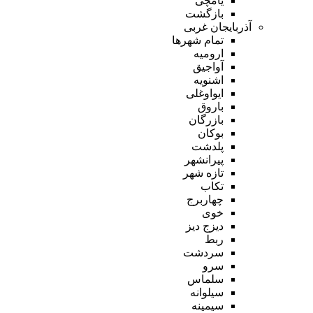
یامچی
بازگشت
آذربایجان غربی
تمام شهر‌ها
ارومیه
آواجیق
اشنویه
ایواوغلی
باروق
بازرگان
بوکان
پلدشت
پیرانشهر
تازه شهر
تکاب
چهاربرج
خوی
دیزج دیز
ربط
سردشت
سرو
سلماس
سیلوانه
سیمینه