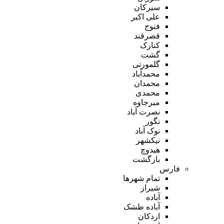
سیرکان
علی اکبر
فنوج
قصرقند
کنارک
گشت
گلمورتی
محمدآباد
محمدان
محمدی
میرجاوه
نصرت آباد
نگور
نوک آباد
نیکشهر
هیدوچ
بازگشت
فارس
تمام شهر‌ها
شیراز
آباده
آباده طشک
اردکان