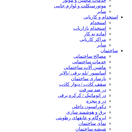
خدمات ماشین و موتور
موتورسیکلت و لوازم جانبی
سایر
استخدام و کاریابی
استخدام
استخدام بازاریاب
آماده به کار
مراکز کاریابی
سایر
ساختمان
مصالح ساختمانی
خدمات ساختمانی
ماشین آلات ساختمانی
آسانسور /پله برقی /بالابر
بازسازی ساختمان
سقف کاذب / دیوار کاذب
در ضد سرقت
در اتوماتیک / کرکره برقی
در و پنجره
دکوراسیون داخلی
برق و هوشمند سازی
ایزوگام و عایقهای رطوبتی
نمای ساختمان
شیشه ساختمان