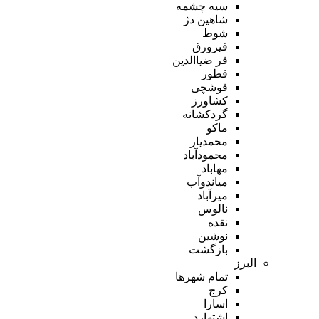
سیه چشمه
شاهین دژ
شوط
فیرورق
قر ضیاالدین
قطور
قوشچی
کشاورز
گردکشانه
ماکو
محمدیار
محمودآباد
مهاباد
میاندوآب
میرآباد
نالوس
نقده
نوشین
بازگشت
البرز
تمام شهر‌ها
کرج
اسارا
اشتهارد