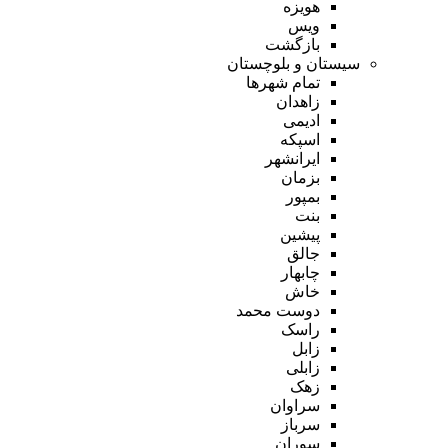
هویزه
ویس
بازگشت
سیستان و بلوچستان
تمام شهر‌ها
زاهدان
ادیمی
اسپکه
ایرانشهر
بزمان
بمپور
بنت
پیشین
جالق
چابهار
خاش
دوست محمد
راسک
زابل
زابلی
زهک
سراوان
سرباز
سوران