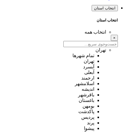
انتخاب استان
انتخاب استان
انتخاب همه
×
تهران
تمام شهر‌ها
تهران
آبسرد
آبعلی
ارجمند
اسلامشهر
اندیشه
باقرشهر
باغستان
بومهن
پاکدشت
پردیس
پرند
پیشوا