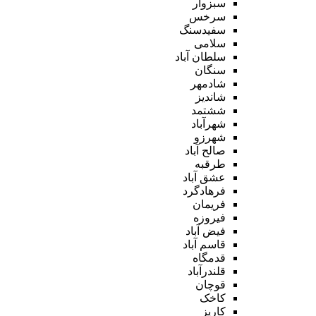
سبزوار
سرخس
سفیدسنگ
سلامی
سلطان آباد
سنگان
شادمهر
شاندیز
ششتمد
شهرآباد
شهرزو
صالح آباد
طرقبه
عشق آباد
فرهادگرد
فریمان
فیروزه
فیض آباد
قاسم آباد
قدمگاه
قلندرآباد
قوچان
کاخک
کاریز