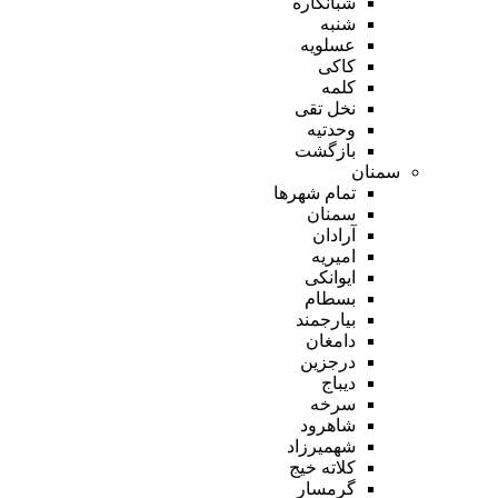
شبانکاره
شنبه
عسلویه
کاکی
کلمه
نخل تقی
وحدتیه
بازگشت
سمنان
تمام شهر‌ها
سمنان
آرادان
امیریه
ایوانکی
بسطام
بیارجمند
دامغان
درجزین
دیباج
سرخه
شاهرود
شهمیرزاد
کلاته خیج
گرمسار