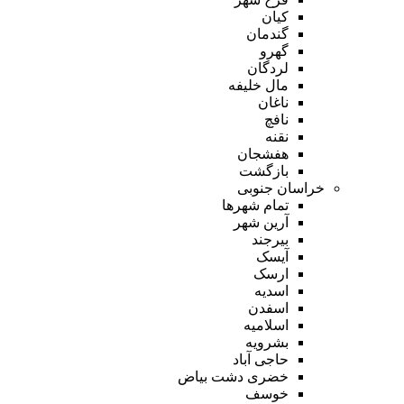
کیان
گندمان
گهرو
لردگان
مال خلیفه
ناغان
نافچ
نقنه
هفشجان
بازگشت
خراسان جنوبی
تمام شهر‌ها
آرین شهر
بیرجند
آیسک
ارسک
اسدیه
اسفدن
اسلامیه
بشرویه
حاجی آباد
خضری دشت بیاض
خوسف