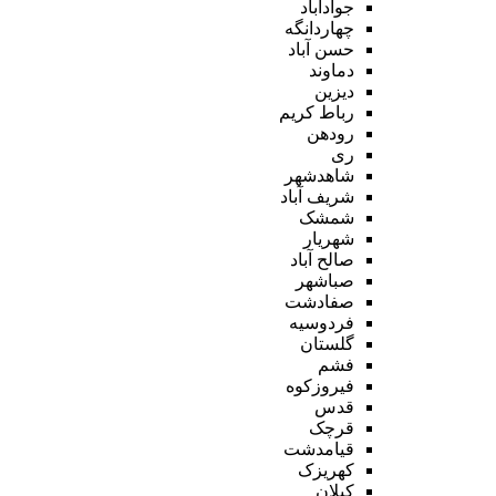
جوادآباد
چهاردانگه
حسن آباد
دماوند
دیزین
رباط کریم
رودهن
ری
شاهدشهر
شریف آباد
شمشک
شهریار
صالح آباد
صباشهر
صفادشت
فردوسیه
گلستان
فشم
فیروزکوه
قدس
قرچک
قیامدشت
کهریزک
کیلان