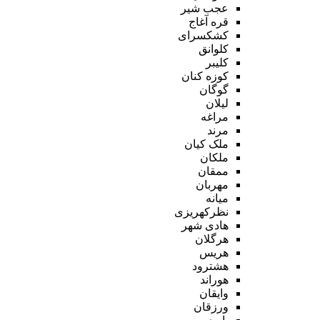
عجب شیر
قره آغاج
کشکسرای
کلوانق
کلیبر
کوزه کنان
گوگان
لیلان
مراغه
مرند
ملک کیان
ملکان
ممقان
مهربان
میانه
نظرکهریزی
هادی شهر
هرگلان
هریس
هشترود
هوراند
وایقان
ورزقان