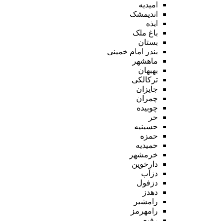
امیدیه
اندیمشک
ایذه
باغ ملک
بستان
بندر امام خمینی
ماهشهر
بهبهان
ترکالکی
جایزان
چمران
چوبیده
حر
حسینیه
حمزه
حمیدیه
خرمشهر
دارخوین
دزآب
دزفول
دهدز
رامشیر
رامهرمز
رفیع