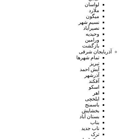
لواسان
ملارد
میگون
نسیم شهر
نصیرآباد
وحیدیه
ورامین
بازگشت
آذربایجان شرقی
تمام شهر‌ها
تبریز
آبش احمد
آذرشهر
آقکند
اسکو
اهر
ایلخچی
باسمنج
بخشایش
بستان آباد
بناب
ناب جدید
ترک