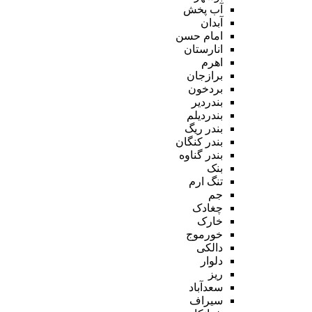
آب پخش
آبدان
امام حسن
انارستان
اهرم
برازجان
بردخون
بندردیر
بندردیلم
بندر ریگ
بندر کنگان
بندر گناوه
بنک
تنگ ارم
جم
چغادک
خارک
خورموج
دالکی
دلوار
ریز
سعدآباد
سیراف