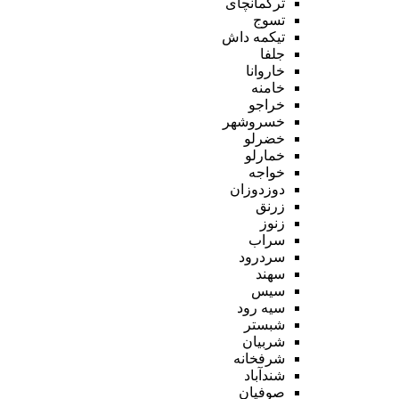
ترکمانچای
تسوج
تیکمه داش
جلفا
خاروانا
خامنه
خراجو
خسروشهر
خضرلو
خمارلو
خواجه
دوزدوزان
زرنق
زنوز
سراب
سردرود
سهند
سیس
سیه رود
شبستر
شربیان
شرفخانه
شندآباد
صوفیان