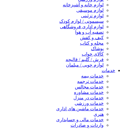
لوازم خانه و آشپزخانه
لوازم موسیقی
لوازم تزئینی
سیسمونی / لوازم کودک
لوازم اداری فروشگاهی
تصفیه آب و هوا
کیف و کفش
مجله و کتاب
پوشاک
کالای خواب
فرش / گلیم / قالیچه
لوازم چوبی / مبلمان
خدمات
خدمات بیمه
خدمات ترجمه
خدمات مجالس
خدمات مشاوره
خدمات در منزل
خدمات ورزشی
خدمات ماشین های اداری
هنری
خدمات مالی و حسابداری
واردات و صادرات