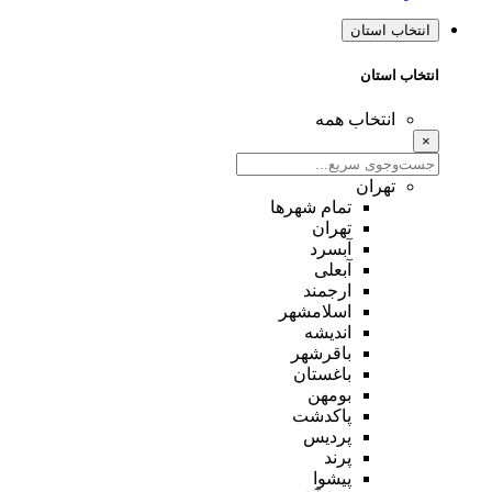
انتخاب استان
انتخاب استان
انتخاب همه
×
تهران
تمام شهر‌ها
تهران
آبسرد
آبعلی
ارجمند
اسلامشهر
اندیشه
باقرشهر
باغستان
بومهن
پاکدشت
پردیس
پرند
پیشوا