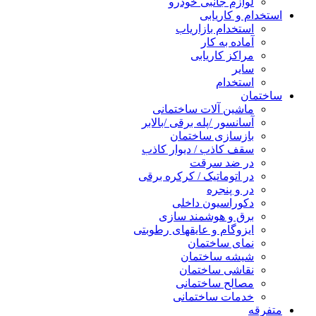
لوازم جانبی خودرو
استخدام و کاریابی
استخدام بازاریاب
آماده به کار
مراکز کاریابی
سایر
استخدام
ساختمان
ماشین آلات ساختمانی
آسانسور /پله برقی /بالابر
بازسازی ساختمان
سقف کاذب / دیوار کاذب
در ضد سرقت
در اتوماتیک / کرکره برقی
در و پنجره
دکوراسیون داخلی
برق و هوشمند سازی
ایزوگام و عایقهای رطوبتی
نمای ساختمان
شیشه ساختمان
نقاشی ساختمان
مصالح ساختمانی
خدمات ساختمانی
متفرقه