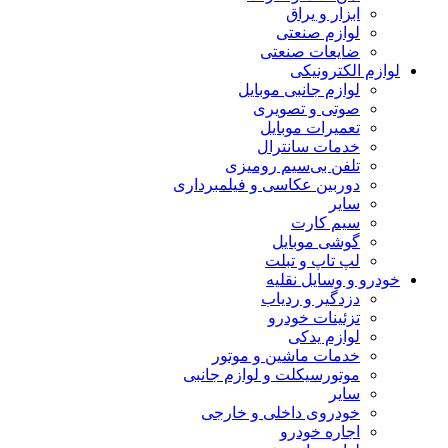
ابزار و یراق
لوازم صنعتی
ضایعات صنعتی
لوازم الکترونیکی
لوازم جانبی موبایل
صوتی و تصویری
تعمیرات موبایل
خدمات سانترال
تلفن بی‌سیم رومیزی
دوربین عکاسی و فیلمبرداری
سایر
سیم کارت
گوشی موبایل
لپ تاپ و تبلت
خودرو و وسایل نقلیه
دزدگیر و ردیاب
تزئینات خودرو
لوازم یدکی
خدمات ماشین و موتور
موتورسیکلت و لوازم جانبی
سایر
خودروی داخلی و خارجی
اجاره خودرو