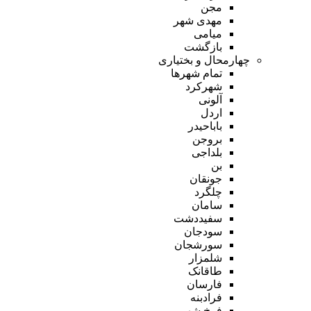
مجن
مهدی شهر
میامی
بازگشت
چهارمحال و بختیاری
تمام شهر‌ها
شهرکرد
آلونی
اردل
باباحیدر
بروجن
بلداجی
بن
جونقان
چلگرد
سامان
سفیددشت
سودجان
سورشجان
شلمزار
طاقانک
فارسان
فرادبنه
فرخ شهر