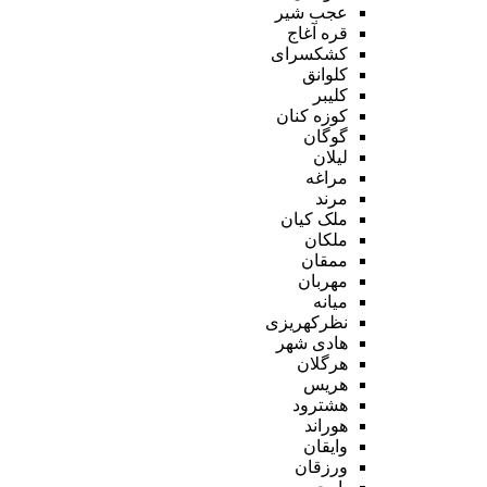
عجب شیر
قره آغاج
کشکسرای
کلوانق
کلیبر
کوزه کنان
گوگان
لیلان
مراغه
مرند
ملک کیان
ملکان
ممقان
مهربان
میانه
نظرکهریزی
هادی شهر
هرگلان
هریس
هشترود
هوراند
وایقان
ورزقان