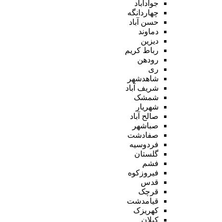
جوادآباد
چهاردانگه
حسن آباد
دماوند
دیزین
رباط کریم
رودهن
ری
شاهدشهر
شریف آباد
شمشک
شهریار
صالح آباد
صباشهر
صفادشت
فردوسیه
گلستان
فشم
فیروزکوه
قدس
قرچک
قیامدشت
کهریزک
کیلان