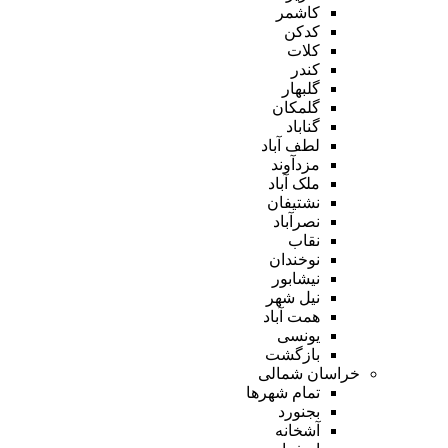
کاشمر
کدکن
کلات
کندر
گلبهار
گلمکان
گناباد
لطف آباد
مزدآوند
ملک آباد
نشتیفان
نصرآباد
نقاب
نوخندان
نیشابور
نیل شهر
همت آباد
یونسی
بازگشت
خراسان شمالی
تمام شهر‌ها
بجنورد
آشخانه