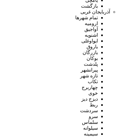
یامچی
بازگشت
آذربایجان غربی
تمام شهر‌ها
ارومیه
آواجیق
اشنویه
ایواوغلی
باروق
بازرگان
بوکان
پلدشت
پیرانشهر
تازه شهر
تکاب
چهاربرج
خوی
دیزج دیز
ربط
سردشت
سرو
سلماس
سیلوانه
سیمینه