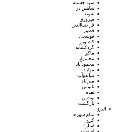
سیه چشمه
شاهین دژ
شوط
فیرورق
قر ضیاالدین
قطور
قوشچی
کشاورز
گردکشانه
ماکو
محمدیار
محمودآباد
مهاباد
میاندوآب
میرآباد
نالوس
نقده
نوشین
بازگشت
البرز
تمام شهر‌ها
کرج
اسارا
اشتهارد