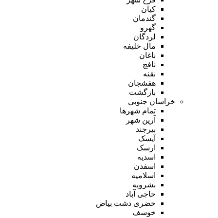
کیان
گندمان
گهرو
لردگان
مال خلیفه
ناغان
نافچ
نقنه
هفشجان
بازگشت
خراسان جنوبی
تمام شهر‌ها
آرین شهر
بیرجند
آیسک
ارسک
اسدیه
اسفدن
اسلامیه
بشرویه
حاجی آباد
خضری دشت بیاض
خوسف