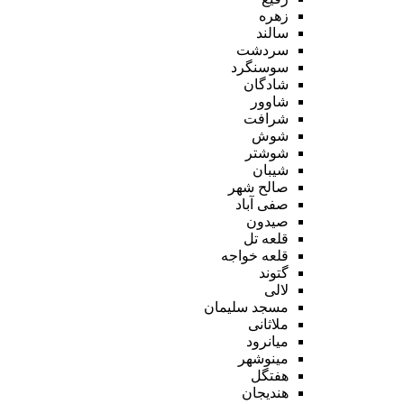
زهره
سالند
سردشت
سوسنگرد
شادگان
شاوور
شرافت
شوش
شوشتر
شیبان
صالح شهر
صفی آباد
صیدون
قلعه تل
قلعه خواجه
گتوند
لالی
مسجد سلیمان
ملاثانی
میانرود
مینوشهر
هفتگل
هندیجان