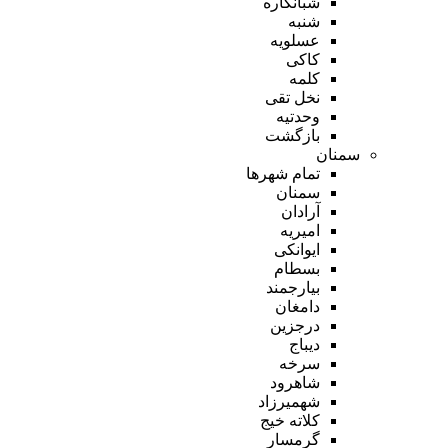
شبانکاره
شنبه
عسلویه
کاکی
کلمه
نخل تقی
وحدتیه
بازگشت
سمنان
تمام شهر‌ها
سمنان
آرادان
امیریه
ایوانکی
بسطام
بیارجمند
دامغان
درجزین
دیباج
سرخه
شاهرود
شهمیرزاد
کلاته خیج
گرمسار