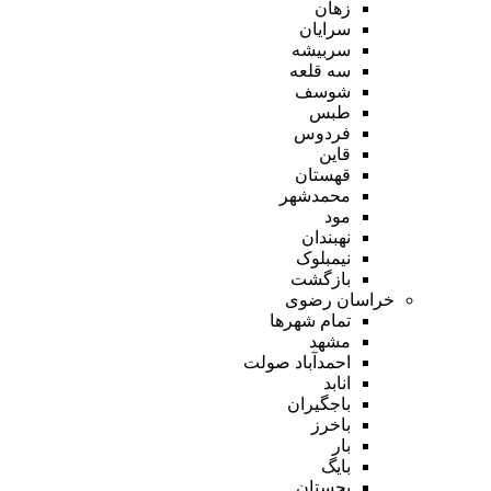
زهان
سرایان
سربیشه
سه قلعه
شوسف
طبس
فردوس
قاین
قهستان
محمدشهر
مود
نهبندان
نیمبلوک
بازگشت
خراسان رضوی
تمام شهر‌ها
مشهد
احمدآباد صولت
انابد
باجگیران
باخرز
بار
بایگ
بجستان