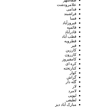
صفاشهر
علامرودشت
فدامی
فراشبند
فسا
فیروزآباد
قائمیه
قادرآباد
قطب آباد
قطرویه
قیر
کارزین
کازرون
کامفیروز
کره ای
کنارتخته
کوار
گراش
گله دار
لار
لامرد
لپویی
لطیفی
مبارک آباد دیز