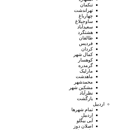
تنکمان
تهراندشت
چهارباغ
ساوجبلاغ
سعیدآباد
هشتگرد
طالقان
فردیس
کردان
کمال شهر
کوهسار
گرمدره
مارلیک
ماهدشت
محمدشهر
مشکین شهر
نظرآباد
بازگشت
اردبیل
تمام شهر‌ها
اردبیل
آبی بیگلو
اصلان دوز