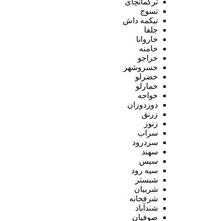
ترکمانچای
تسوج
تیکمه داش
جلفا
خاروانا
خامنه
خراجو
خسروشهر
خضرلو
خمارلو
خواجه
دوزدوزان
زرنق
زنوز
سراب
سردرود
سهند
سیس
سیه رود
شبستر
شربیان
شرفخانه
شندآباد
صوفیان