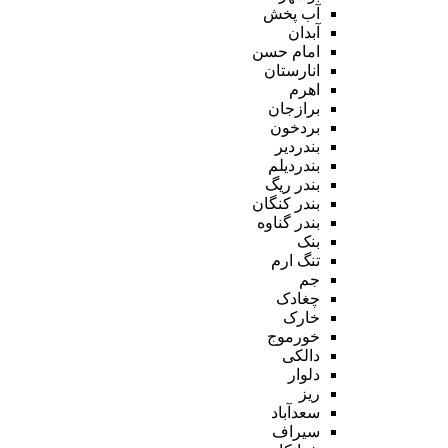
آب پخش
آبدان
امام حسن
انارستان
اهرم
برازجان
بردخون
بندردیر
بندردیلم
بندر ریگ
بندر کنگان
بندر گناوه
بنک
تنگ ارم
جم
چغادک
خارک
خورموج
دالکی
دلوار
ریز
سعدآباد
سیراف