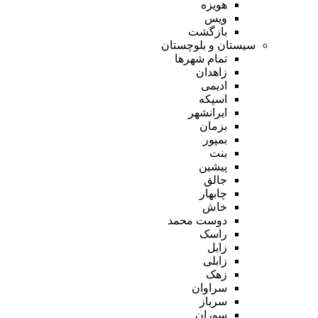
هویزه
ویس
بازگشت
سیستان و بلوچستان
تمام شهر‌ها
زاهدان
ادیمی
اسپکه
ایرانشهر
بزمان
بمپور
بنت
پیشین
جالق
چابهار
خاش
دوست محمد
راسک
زابل
زابلی
زهک
سراوان
سرباز
سوران