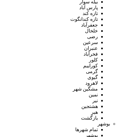
بیله سوار
پارس آباد
تازه کند
تازه کندانگوت
جعفرآباد
خلخال
رضی
سرعین
عنبران
فخرآباد
کلور
کوراییم
گرمی
گیوی
لاهرود
مشگین شهر
نمین
نیر
هشتجین
هیر
بازگشت
بوشهر
تمام شهر‌ها
بوشهر