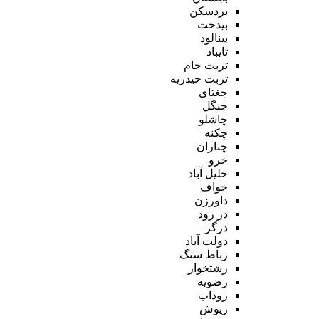
بردسکن
بیدخت
بینالود
تایباد
تربت جام
تربت حیدریه
جغتای
جنگل
چاشلو
چکنه
چناران
خرو
خلیل آباد
خواف
داورزن
در رود
درگز
دولت آباد
رباط سنگ
رشتخوار
رضویه
روداب
ریوش