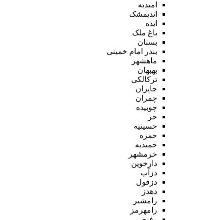
امیدیه
اندیمشک
ایذه
باغ ملک
بستان
بندر امام خمینی
ماهشهر
بهبهان
ترکالکی
جایزان
چمران
چوبیده
حر
حسینیه
حمزه
حمیدیه
خرمشهر
دارخوین
دزآب
دزفول
دهدز
رامشیر
رامهرمز
رفیع