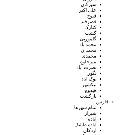
سیرکان
علی اکبر
فنوج
قصرقند
کنارک
گشت
گلمورتی
محمدآباد
محمدان
محمدی
میرجاوه
نصرت آباد
نگور
نوک آباد
نیکشهر
هیدوچ
بازگشت
فارس
تمام شهر‌ها
شیراز
آباده
آباده طشک
اردکان