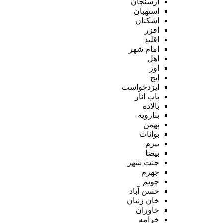
ارسنجان
استهبان
اشکنان
افزر
اقلید
امام شهر
اهل
اوز
ایج
ایزدخواست
باب انار
بالاده
بنارویه
بهمن
بوانات
بیرم
بیضا
جنت شهر
جهرم
جویم
حسن آباد
خان زنیان
خاوران
خرامه