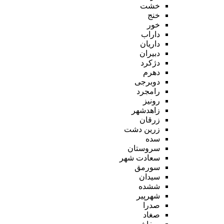
خشت
خنج
خور
داراب
داریان
دبیران
دژکرد
دهرم
دوبرجی
رامجرد
رونیز
زاهدشهر
زرقان
زرین دشت
سده
سروستان
سعادت شهر
سورمق
سیدان
ششده
شهرپیر
صدرا
صغاد