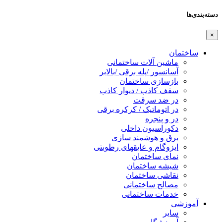
دسته‌بندی‌ها
×
ساختمان
ماشین آلات ساختمانی
آسانسور /پله برقی /بالابر
بازسازی ساختمان
سقف کاذب / دیوار کاذب
در ضد سرقت
در اتوماتیک / کرکره برقی
در و پنجره
دکوراسیون داخلی
برق و هوشمند سازی
ایزوگام و عایقهای رطوبتی
نمای ساختمان
شیشه ساختمان
نقاشی ساختمان
مصالح ساختمانی
خدمات ساختمانی
آموزشی
سایر