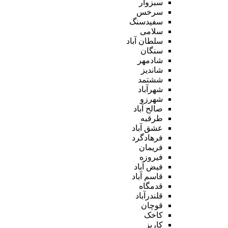
سبزوار
سرخس
سفیدسنگ
سلامی
سلطان آباد
سنگان
شادمهر
شاندیز
ششتمد
شهرآباد
شهرزو
صالح آباد
طرقبه
عشق آباد
فرهادگرد
فریمان
فیروزه
فیض آباد
قاسم آباد
قدمگاه
قلندرآباد
قوچان
کاخک
کاریز