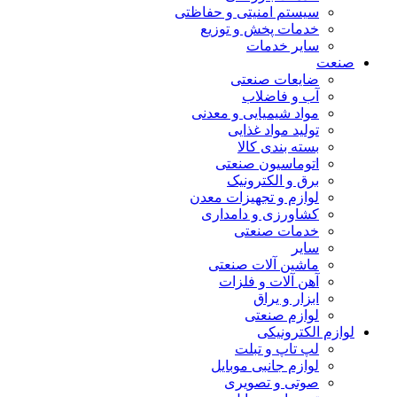
سیستم امنیتی و حفاظتی
خدمات پخش و توزیع
سایر خدمات
صنعت
ضایعات صنعتی
آب و فاضلاب
مواد شیمیایی و معدنی
تولید مواد غذایی
بسته بندی کالا
اتوماسیون صنعتی
برق و الکترونیک
لوازم و تجهیزات معدن
کشاورزی و دامداری
خدمات صنعتی
سایر
ماشین آلات صنعتی
آهن آلات و فلزات
ابزار و یراق
لوازم صنعتی
لوازم الکترونیکی
لپ تاپ و تبلت
لوازم جانبی موبایل
صوتی و تصویری