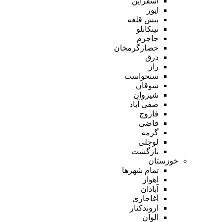
اسفراین
ایور
پیش قلعه
تیتکانلو
جاجرم
حصارگرمخان
درق
راز
سنخواست
شوقان
شیروان
صفی آباد
فاروج
قاضی
گرمه
لوجلی
بازگشت
خوزستان
تمام شهر‌ها
اهواز
آبادان
آغاجاری
اروندکنار
الوان