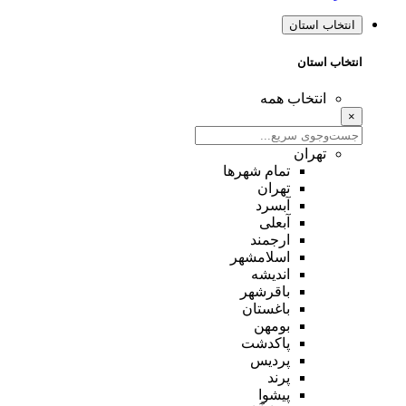
انتخاب استان
انتخاب استان
انتخاب همه
×
تهران
تمام شهر‌ها
تهران
آبسرد
آبعلی
ارجمند
اسلامشهر
اندیشه
باقرشهر
باغستان
بومهن
پاکدشت
پردیس
پرند
پیشوا