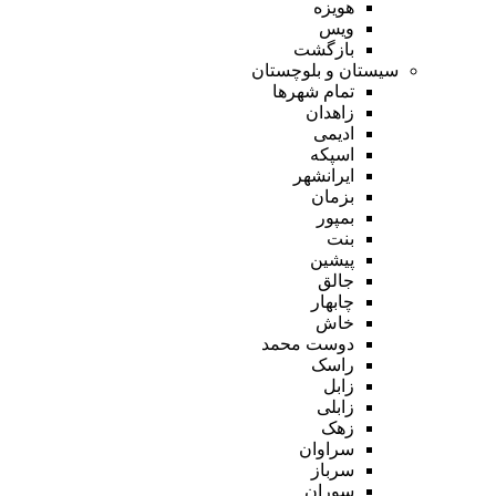
هویزه
ویس
بازگشت
سیستان و بلوچستان
تمام شهر‌ها
زاهدان
ادیمی
اسپکه
ایرانشهر
بزمان
بمپور
بنت
پیشین
جالق
چابهار
خاش
دوست محمد
راسک
زابل
زابلی
زهک
سراوان
سرباز
سوران