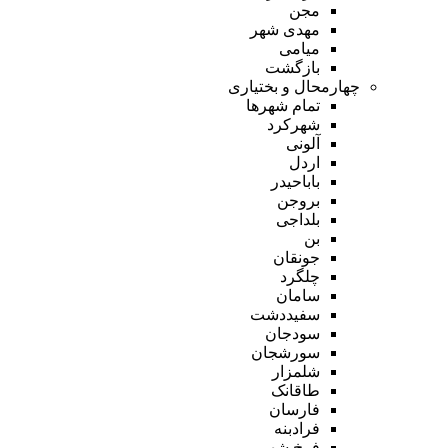
مجن
مهدی شهر
میامی
بازگشت
چهارمحال و بختیاری
تمام شهر‌ها
شهرکرد
آلونی
اردل
باباحیدر
بروجن
بلداجی
بن
جونقان
چلگرد
سامان
سفیددشت
سودجان
سورشجان
شلمزار
طاقانک
فارسان
فرادبنه
فرخ شهر