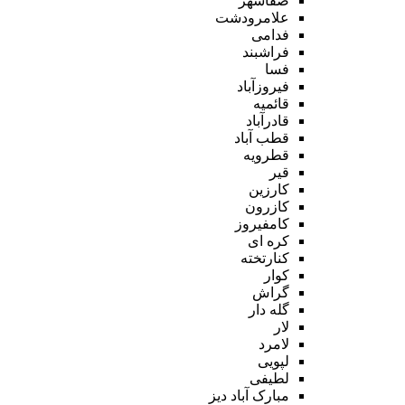
صفاشهر
علامرودشت
فدامی
فراشبند
فسا
فیروزآباد
قائمیه
قادرآباد
قطب آباد
قطرویه
قیر
کارزین
کازرون
کامفیروز
کره ای
کنارتخته
کوار
گراش
گله دار
لار
لامرد
لپویی
لطیفی
مبارک آباد دیز