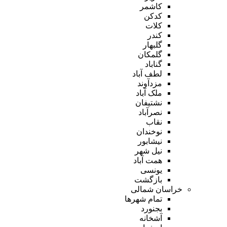
کاشمر
کدکن
کلات
کندر
گلبهار
گلمکان
گناباد
لطف آباد
مزدآوند
ملک آباد
نشتیفان
نصرآباد
نقاب
نوخندان
نیشابور
نیل شهر
همت آباد
یونسی
بازگشت
خراسان شمالی
تمام شهر‌ها
بجنورد
آشخانه