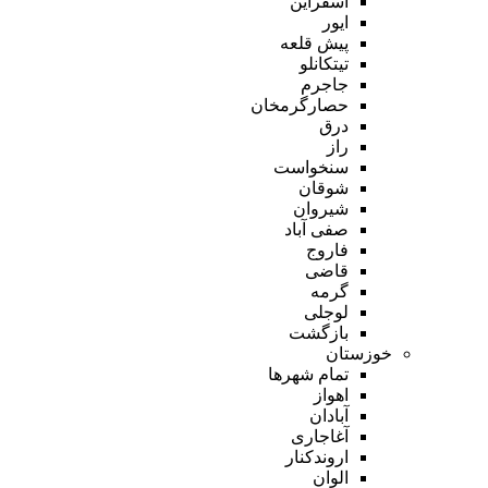
اسفراین
ایور
پیش قلعه
تیتکانلو
جاجرم
حصارگرمخان
درق
راز
سنخواست
شوقان
شیروان
صفی آباد
فاروج
قاضی
گرمه
لوجلی
بازگشت
خوزستان
تمام شهر‌ها
اهواز
آبادان
آغاجاری
اروندکنار
الوان