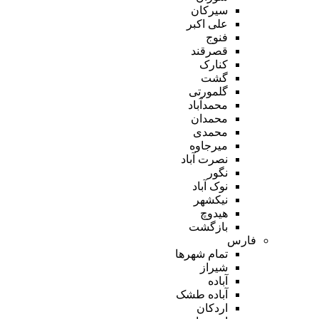
سیرکان
علی اکبر
فنوج
قصرقند
کنارک
گشت
گلمورتی
محمدآباد
محمدان
محمدی
میرجاوه
نصرت آباد
نگور
نوک آباد
نیکشهر
هیدوچ
بازگشت
فارس
تمام شهر‌ها
شیراز
آباده
آباده طشک
اردکان