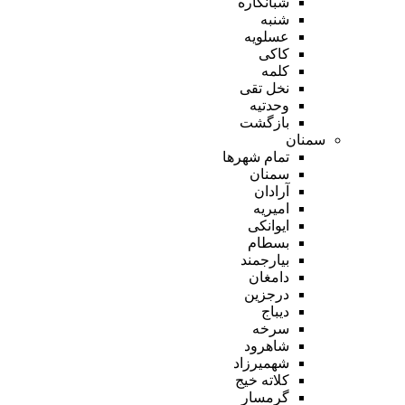
شبانکاره
شنبه
عسلویه
کاکی
کلمه
نخل تقی
وحدتیه
بازگشت
سمنان
تمام شهر‌ها
سمنان
آرادان
امیریه
ایوانکی
بسطام
بیارجمند
دامغان
درجزین
دیباج
سرخه
شاهرود
شهمیرزاد
کلاته خیج
گرمسار