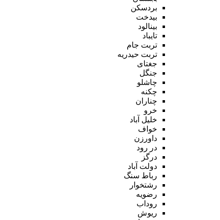
بردسکن
بیدخت
بینالود
تایباد
تربت جام
تربت حیدریه
جغتای
جنگل
چاشلو
چکنه
چناران
خرو
خلیل آباد
خواف
داورزن
در رود
درگز
دولت آباد
رباط سنگ
رشتخوار
رضویه
روداب
ریوش