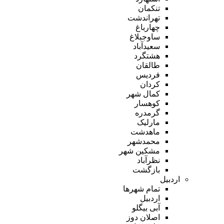
تنکمان
تهراندشت
چهارباغ
ساوجبلاغ
سعیدآباد
هشتگرد
طالقان
فردیس
کردان
کمال شهر
کوهسار
گرمدره
مارلیک
ماهدشت
محمدشهر
مشکین شهر
نظرآباد
بازگشت
اردبیل
تمام شهر‌ها
اردبیل
آبی بیگلو
اصلان دوز