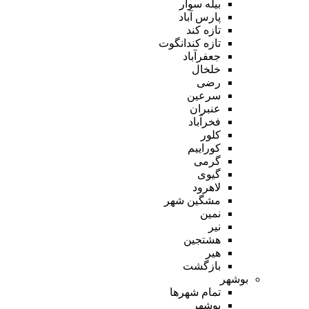
بیله سوار
پارس آباد
تازه کند
تازه کندانگوت
جعفرآباد
خلخال
رضی
سرعین
عنبران
فخرآباد
کلور
کوراییم
گرمی
گیوی
لاهرود
مشگین شهر
نمین
نیر
هشتجین
هیر
بازگشت
بوشهر
تمام شهر‌ها
بوشهر