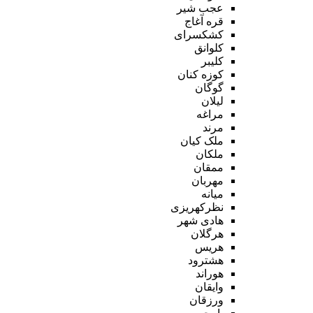
عجب شیر
قره آغاج
کشکسرای
کلوانق
کلیبر
کوزه کنان
گوگان
لیلان
مراغه
مرند
ملک کیان
ملکان
ممقان
مهربان
میانه
نظرکهریزی
هادی شهر
هرگلان
هریس
هشترود
هوراند
وایقان
ورزقان