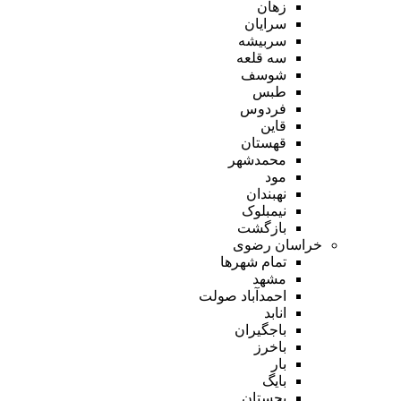
زهان
سرایان
سربیشه
سه قلعه
شوسف
طبس
فردوس
قاین
قهستان
محمدشهر
مود
نهبندان
نیمبلوک
بازگشت
خراسان رضوی
تمام شهر‌ها
مشهد
احمدآباد صولت
انابد
باجگیران
باخرز
بار
بایگ
بجستان