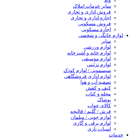
ویلا
سایر خدمات املاک
فروش اداری و تجاری
اجاره اداری و تجاری
فروش مسکونی
اجاره مسکونی
لوازم خانگی و شخصی
سایر
لوازم ورزشی
لوازم خانه و آشپزخانه
لوازم موسیقی
لوازم تزئینی
سیسمونی / لوازم کودک
لوازم اداری فروشگاهی
تصفیه آب و هوا
کیف و کفش
مجله و کتاب
پوشاک
کالای خواب
فرش / گلیم / قالیچه
لوازم چوبی / مبلمان
لوازم برقی و گازی
اسباب بازی
خدمات