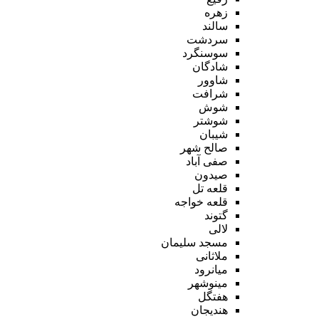
زهره
سالند
سردشت
سوسنگرد
شادگان
شاوور
شرافت
شوش
شوشتر
شیبان
صالح شهر
صفی آباد
صیدون
قلعه تل
قلعه خواجه
گتوند
لالی
مسجد سلیمان
ملاثانی
میانرود
مینوشهر
هفتگل
هندیجان