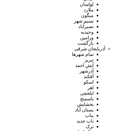
لواسان
ملارد
میگون
نسیم شهر
نصیرآباد
وحیدیه
ورامین
بازگشت
آذربایجان شرقی
تمام شهر‌ها
تبریز
آبش احمد
آذرشهر
آقکند
اسکو
اهر
ایلخچی
باسمنج
بخشایش
بستان آباد
بناب
ناب جدید
ترک