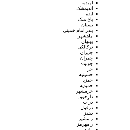
امیدیه
اندیمشک
ایذه
باغ ملک
بستان
بندر امام خمینی
ماهشهر
بهبهان
ترکالکی
جایزان
چمران
چوبیده
حر
حسینیه
حمزه
حمیدیه
خرمشهر
دارخوین
دزآب
دزفول
دهدز
رامشیر
رامهرمز
رفیع