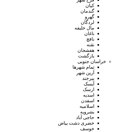
کیان
گندمان
گهرو
لردگان
مال خلیفه
ناغان
نافچ
نقنه
هفشجان
بازگشت
خراسان جنوبی
تمام شهر‌ها
آرین شهر
بیرجند
آیسک
ارسک
اسدیه
اسفدن
اسلامیه
بشرویه
حاجی آباد
خضری دشت بیاض
خوسف