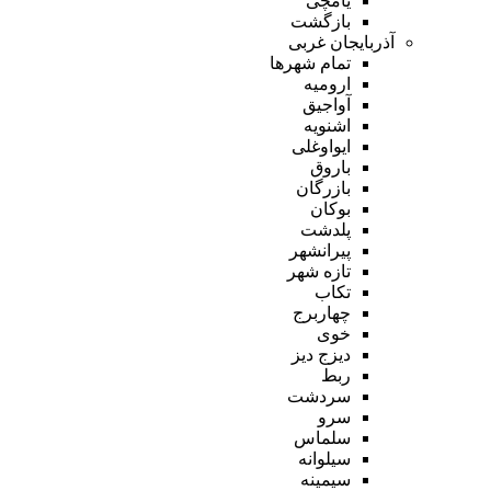
یامچی
بازگشت
آذربایجان غربی
تمام شهر‌ها
ارومیه
آواجیق
اشنویه
ایواوغلی
باروق
بازرگان
بوکان
پلدشت
پیرانشهر
تازه شهر
تکاب
چهاربرج
خوی
دیزج دیز
ربط
سردشت
سرو
سلماس
سیلوانه
سیمینه