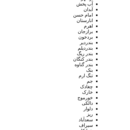
آب پخش
آبدان
امام حسن
انارستان
اهرم
برازجان
بردخون
بندردیر
بندردیلم
بندر ریگ
بندر کنگان
بندر گناوه
بنک
تنگ ارم
جم
چغادک
خارک
خورموج
دالکی
دلوار
ریز
سعدآباد
سیراف