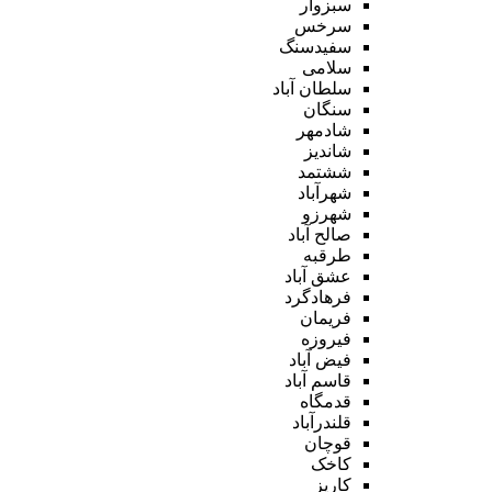
سبزوار
سرخس
سفیدسنگ
سلامی
سلطان آباد
سنگان
شادمهر
شاندیز
ششتمد
شهرآباد
شهرزو
صالح آباد
طرقبه
عشق آباد
فرهادگرد
فریمان
فیروزه
فیض آباد
قاسم آباد
قدمگاه
قلندرآباد
قوچان
کاخک
کاریز