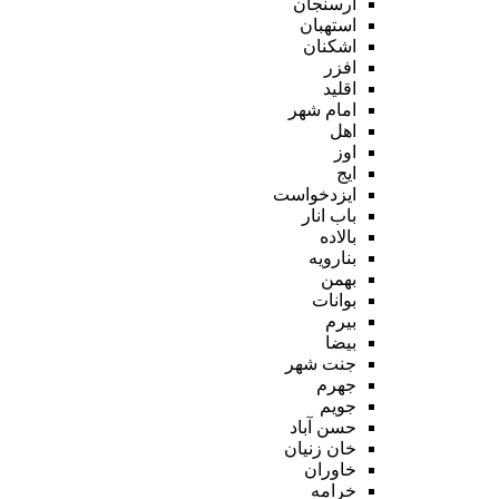
ارسنجان
استهبان
اشکنان
افزر
اقلید
امام شهر
اهل
اوز
ایج
ایزدخواست
باب انار
بالاده
بنارویه
بهمن
بوانات
بیرم
بیضا
جنت شهر
جهرم
جویم
حسن آباد
خان زنیان
خاوران
خرامه