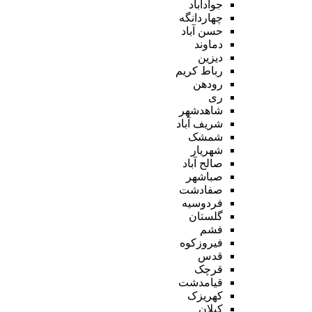
جوادآباد
چهاردانگه
حسن آباد
دماوند
دیزین
رباط کریم
رودهن
ری
شاهدشهر
شریف آباد
شمشک
شهریار
صالح آباد
صباشهر
صفادشت
فردوسیه
گلستان
فشم
فیروزکوه
قدس
قرچک
قیامدشت
کهریزک
کیلان