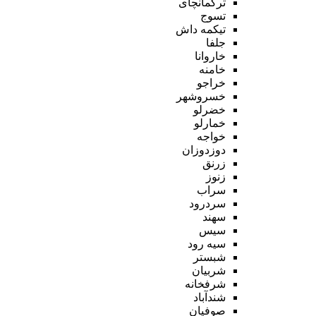
ترکمانچای
تسوج
تیکمه داش
جلفا
خاروانا
خامنه
خراجو
خسروشهر
خضرلو
خمارلو
خواجه
دوزدوزان
زرنق
زنوز
سراب
سردرود
سهند
سیس
سیه رود
شبستر
شربیان
شرفخانه
شندآباد
صوفیان