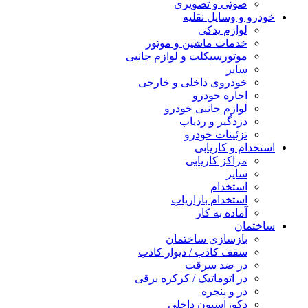
صوتی و تصویری
خودرو و وسایل نقلیه
لوازم یدکی
خدمات ماشین و موتور
موتورسیکلت و لوازم جانبی
سایر
خودروی داخلی و خارجی
اجاره خودرو
لوازم جانبی خودرو
دزدگیر و ردیاب
تزئینات خودرو
استخدام و کاریابی
مراکز کاریابی
سایر
استخدام
استخدام بازاریاب
آماده به کار
ساختمان
بازسازی ساختمان
سقف کاذب / دیوار کاذب
در ضد سرقت
در اتوماتیک / کرکره برقی
در و پنجره
دکوراسیون داخلی