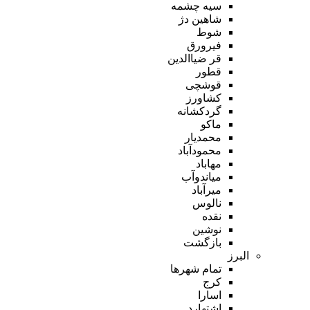
سیه چشمه
شاهین دژ
شوط
فیرورق
قر ضیاالدین
قطور
قوشچی
کشاورز
گردکشانه
ماکو
محمدیار
محمودآباد
مهاباد
میاندوآب
میرآباد
نالوس
نقده
نوشین
بازگشت
البرز
تمام شهر‌ها
کرج
اسارا
اشتهارد