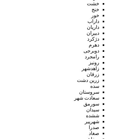
خشت
خنج
خور
داراب
داریان
دبیران
دژکرد
دهرم
دوبرجی
رامجرد
رونیز
زاهدشهر
زرقان
زرین دشت
سده
سروستان
سعادت شهر
سورمق
سیدان
ششده
شهرپیر
صدرا
صغاد