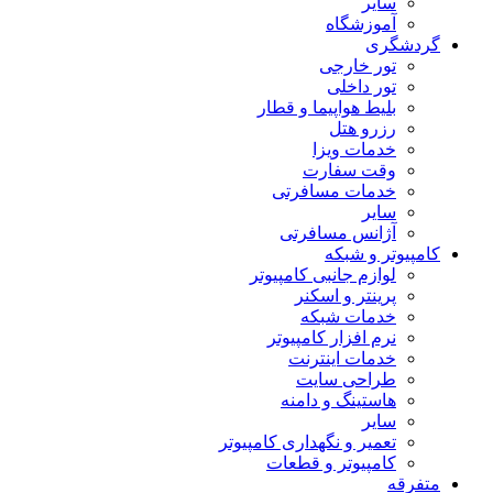
سایر
آموزشگاه
گردشگری
تور خارجی
تور داخلی
بلیط هواپیما و قطار
رزرو هتل
خدمات ویزا
وقت سفارت
خدمات مسافرتی
سایر
آژانس مسافرتی
کامپیوتر و شبکه
لوازم جانبی کامپیوتر
پرینتر و اسکنر
خدمات شبکه
نرم افزار کامپیوتر
خدمات اینترنت
طراحی سایت
هاستینگ و دامنه
سایر
تعمیر و نگهداری کامپیوتر
کامپیوتر و قطعات
متفرقه