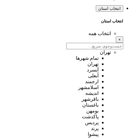
انتخاب استان
انتخاب استان
انتخاب همه
×
تهران
تمام شهر‌ها
تهران
آبسرد
آبعلی
ارجمند
اسلامشهر
اندیشه
باقرشهر
باغستان
بومهن
پاکدشت
پردیس
پرند
پیشوا