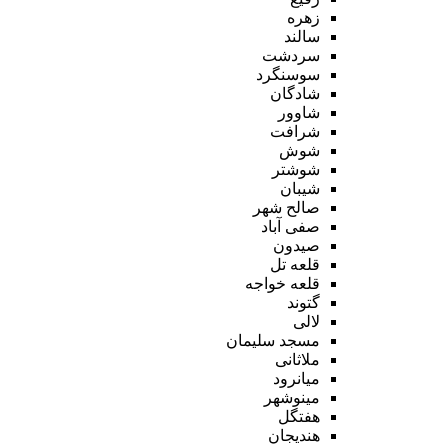
زهره
سالند
سردشت
سوسنگرد
شادگان
شاوور
شرافت
شوش
شوشتر
شیبان
صالح شهر
صفی آباد
صیدون
قلعه تل
قلعه خواجه
گتوند
لالی
مسجد سلیمان
ملاثانی
میانرود
مینوشهر
هفتگل
هندیجان