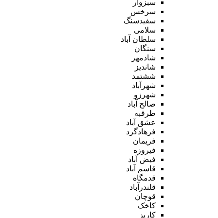
سبزوار
سرخس
سفیدسنگ
سلامی
سلطان آباد
سنگان
شادمهر
شاندیز
ششتمد
شهرآباد
شهرزو
صالح آباد
طرقبه
عشق آباد
فرهادگرد
فریمان
فیروزه
فیض آباد
قاسم آباد
قدمگاه
قلندرآباد
قوچان
کاخک
کاریز