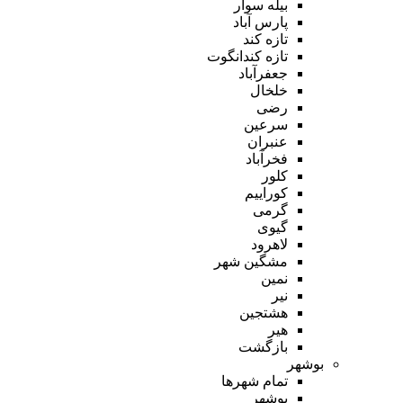
بیله سوار
پارس آباد
تازه کند
تازه کندانگوت
جعفرآباد
خلخال
رضی
سرعین
عنبران
فخرآباد
کلور
کوراییم
گرمی
گیوی
لاهرود
مشگین شهر
نمین
نیر
هشتجین
هیر
بازگشت
بوشهر
تمام شهر‌ها
بوشهر