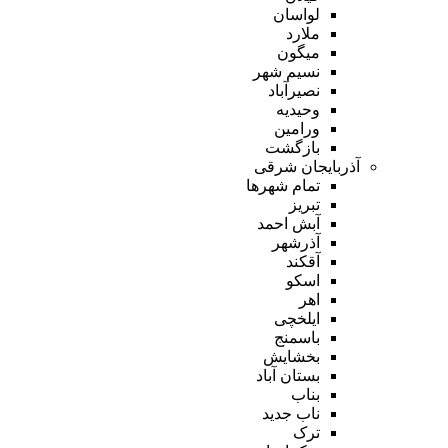
لواسان
ملارد
میگون
نسیم شهر
نصیرآباد
وحیدیه
ورامین
بازگشت
آذربایجان شرقی
تمام شهر‌ها
تبریز
آبش احمد
آذرشهر
آقکند
اسکو
اهر
ایلخچی
باسمنج
بخشایش
بستان آباد
بناب
ناب جدید
ترک