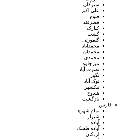
سیرکان
علی اکبر
فنوج
قصرقند
کنارک
گشت
گلمورتی
محمدآباد
محمدان
محمدی
میرجاوه
نصرت آباد
نگور
نوک آباد
نیکشهر
هیدوچ
بازگشت
فارس
تمام شهر‌ها
شیراز
آباده
آباده طشک
اردکان