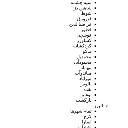
سیه چشمه
شاهین دژ
شوط
فیرورق
قر ضیاالدین
قطور
قوشچی
کشاورز
گردکشانه
ماکو
محمدیار
محمودآباد
مهاباد
میاندوآب
میرآباد
نالوس
نقده
نوشین
بازگشت
البرز
تمام شهر‌ها
کرج
اسارا
اشتهارد