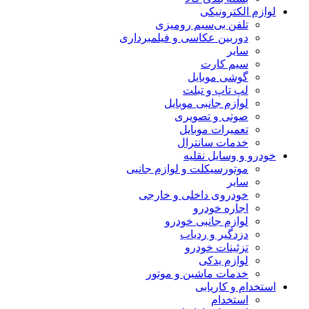
لوازم الکترونیکی
تلفن بی‌سیم رومیزی
دوربین عکاسی و فیلمبرداری
سایر
سیم کارت
گوشی موبایل
لپ تاپ و تبلت
لوازم جانبی موبایل
صوتی و تصویری
تعمیرات موبایل
خدمات سانترال
خودرو و وسایل نقلیه
موتورسیکلت و لوازم جانبی
سایر
خودروی داخلی و خارجی
اجاره خودرو
لوازم جانبی خودرو
دزدگیر و ردیاب
تزئینات خودرو
لوازم یدکی
خدمات ماشین و موتور
استخدام و کاریابی
استخدام