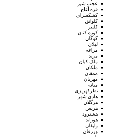
عجب شیر
قره آغاج
کشکسرای
کلوانق
کلیبر
کوزه کنان
گوگان
لیلان
مراغه
مرند
ملک کیان
ملکان
ممقان
مهربان
میانه
نظرکهریزی
هادی شهر
هرگلان
هریس
هشترود
هوراند
وایقان
ورزقان