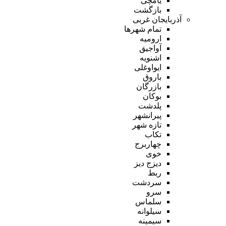
یامچی
بازگشت
آذربایجان غربی
تمام شهر‌ها
ارومیه
آواجیق
اشنویه
ایواوغلی
باروق
بازرگان
بوکان
پلدشت
پیرانشهر
تازه شهر
تکاب
چهاربرج
خوی
دیزج دیز
ربط
سردشت
سرو
سلماس
سیلوانه
سیمینه