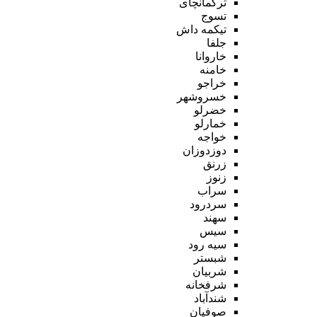
ترکمانچای
تسوج
تیکمه داش
جلفا
خاروانا
خامنه
خراجو
خسروشهر
خضرلو
خمارلو
خواجه
دوزدوزان
زرنق
زنوز
سراب
سردرود
سهند
سیس
سیه رود
شبستر
شربیان
شرفخانه
شندآباد
صوفیان