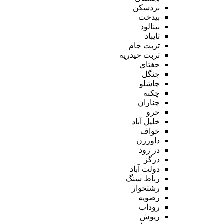
بردسکن
بیدخت
بینالود
تایباد
تربت جام
تربت حیدریه
جغتای
جنگل
چاشلو
چکنه
چناران
خرو
خلیل آباد
خواف
داورزن
در رود
درگز
دولت آباد
رباط سنگ
رشتخوار
رضویه
روداب
ریوش