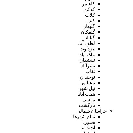
کاشمر
کدکن
کلات
کندر
گلبهار
گلمکان
گناباد
لطف آباد
مزدآوند
ملک آباد
نشتیفان
نصرآباد
نقاب
نوخندان
نیشابور
نیل شهر
همت آباد
یونسی
بازگشت
خراسان شمالی
تمام شهر‌ها
بجنورد
آشخانه