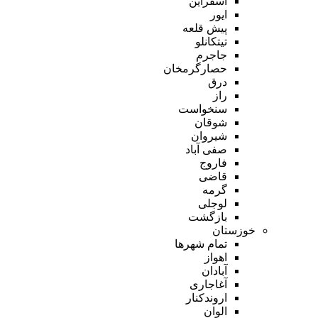
اسفراین
ایور
پیش قلعه
تیتکانلو
جاجرم
حصارگرمخان
درق
راز
سنخواست
شوقان
شیروان
صفی آباد
فاروج
قاضی
گرمه
لوجلی
بازگشت
خوزستان
تمام شهر‌ها
اهواز
آبادان
آغاجاری
اروندکنار
الوان