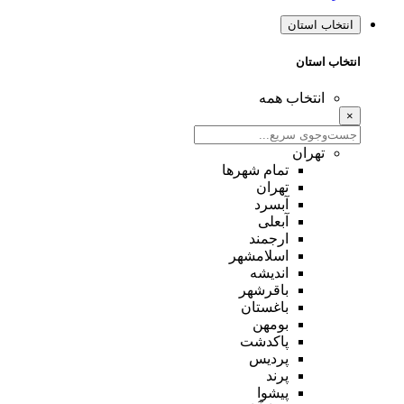
انتخاب استان
انتخاب استان
انتخاب همه
×
تهران
تمام شهر‌ها
تهران
آبسرد
آبعلی
ارجمند
اسلامشهر
اندیشه
باقرشهر
باغستان
بومهن
پاکدشت
پردیس
پرند
پیشوا