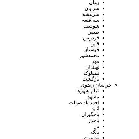
زهان
سرایان
سربیشه
سه قلعه
شوسف
طبس
فردوس
قاین
قهستان
محمدشهر
مود
نهبندان
نیمبلوک
بازگشت
خراسان رضوی
تمام شهر‌ها
مشهد
احمدآباد صولت
انابد
باجگیران
باخرز
بار
بایگ
بجستان