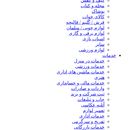
کیف و کفش
مجله و کتاب
پوشاک
کالای خواب
فرش / گلیم / قالیچه
لوازم چوبی / مبلمان
لوازم برقی و گازی
اسباب بازی
سایر
لوازم ورزشی
خدمات
خدمات در منزل
خدمات ورزشی
خدمات ماشین های اداری
هنری
خدمات مالی و حسابداری
واردات و صادرات
ثبت شرکت و برند
چاپ و تبلیغات
آتلیه عکاسی
تعمیر لوازم
خدمات اداری
تفریح و سرگرمی
خدمات بازرگانی