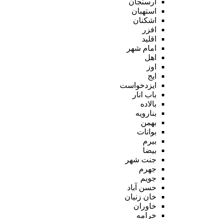
ارسنجان
استهبان
اشکنان
افزر
اقلید
امام شهر
اهل
اوز
ایج
ایزدخواست
باب انار
بالاده
بنارویه
بهمن
بوانات
بیرم
بیضا
جنت شهر
جهرم
جویم
حسن آباد
خان زنیان
خاوران
خرامه