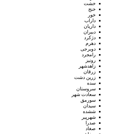
خشت
خنج
خور
داراب
داریان
دبیران
دژکرد
دهرم
دوبرجی
رامجرد
رونیز
زاهدشهر
زرقان
زرین دشت
سده
سروستان
سعادت شهر
سورمق
سیدان
ششده
شهرپیر
صدرا
صغاد