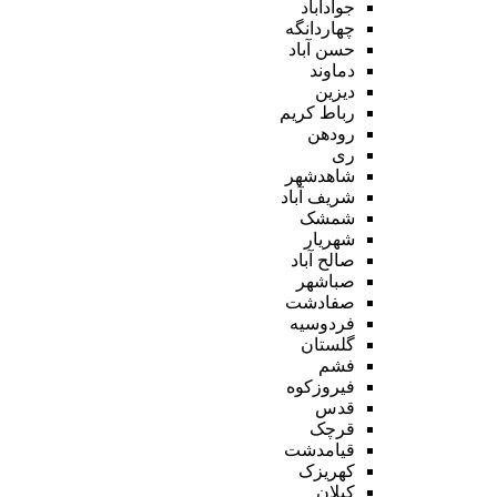
جوادآباد
چهاردانگه
حسن آباد
دماوند
دیزین
رباط کریم
رودهن
ری
شاهدشهر
شریف آباد
شمشک
شهریار
صالح آباد
صباشهر
صفادشت
فردوسیه
گلستان
فشم
فیروزکوه
قدس
قرچک
قیامدشت
کهریزک
کیلان