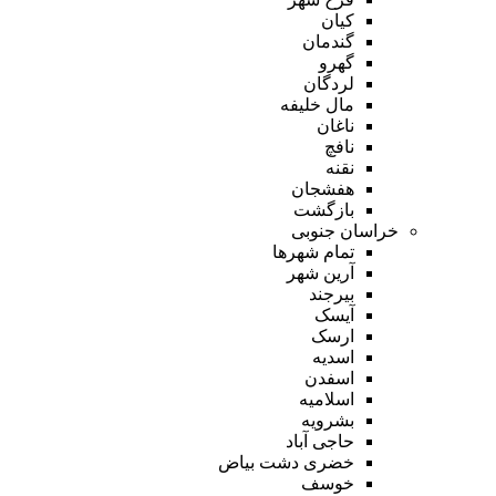
کیان
گندمان
گهرو
لردگان
مال خلیفه
ناغان
نافچ
نقنه
هفشجان
بازگشت
خراسان جنوبی
تمام شهر‌ها
آرین شهر
بیرجند
آیسک
ارسک
اسدیه
اسفدن
اسلامیه
بشرویه
حاجی آباد
خضری دشت بیاض
خوسف