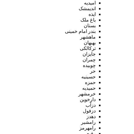
امیدیه
اندیمشک
ایذه
باغ ملک
بستان
بندر امام خمینی
ماهشهر
بهبهان
ترکالکی
جایزان
چمران
چوبیده
حر
حسینیه
حمزه
حمیدیه
خرمشهر
دارخوین
دزآب
دزفول
دهدز
رامشیر
رامهرمز
رفیع