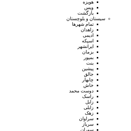
هویزه
ویس
بازگشت
سیستان و بلوچستان
تمام شهر‌ها
زاهدان
ادیمی
اسپکه
ایرانشهر
بزمان
بمپور
بنت
پیشین
جالق
چابهار
خاش
دوست محمد
راسک
زابل
زابلی
زهک
سراوان
سرباز
سوران