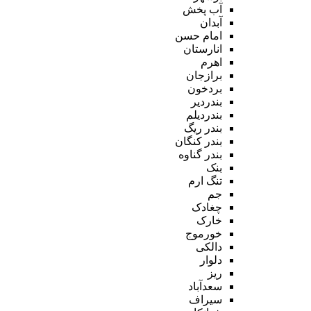
آب پخش
آبدان
امام حسن
انارستان
اهرم
برازجان
بردخون
بندردیر
بندردیلم
بندر ریگ
بندر کنگان
بندر گناوه
بنک
تنگ ارم
جم
چغادک
خارک
خورموج
دالکی
دلوار
ریز
سعدآباد
سیراف