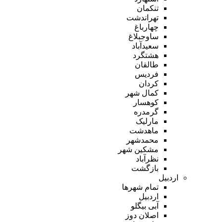
تنکمان
تهراندشت
چهارباغ
ساوجبلاغ
سعیدآباد
هشتگرد
طالقان
فردیس
کردان
کمال شهر
کوهسار
گرمدره
مارلیک
ماهدشت
محمدشهر
مشکین شهر
نظرآباد
بازگشت
اردبیل
تمام شهر‌ها
اردبیل
آبی بیگلو
اصلان دوز