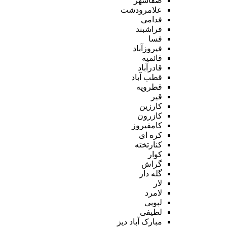
صفاشهر
علامرودشت
فدامی
فراشبند
فسا
فیروزآباد
قائمیه
قادرآباد
قطب آباد
قطرویه
قیر
کارزین
کازرون
کامفیروز
کره ای
کنارتخته
کوار
گراش
گله دار
لار
لامرد
لپویی
لطیفی
مبارک آباد دیز