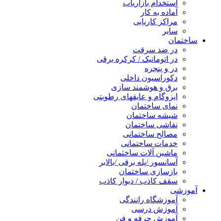
استخدام بازاریاب
آماده به کار
مراکز کاریابی
سایر
ساختمان
در ضد سرقت
در اتوماتیک / کرکره برقی
در و پنجره
دکوراسیون داخلی
برق و هوشمند سازی
ایزوگام و عایقهای رطوبتی
نمای ساختمان
شیشه ساختمان
نقاشی ساختمان
مصالح ساختمانی
خدمات ساختمانی
ماشین آلات ساختمانی
آسانسور /پله برقی /بالابر
بازسازی ساختمان
سقف کاذب / دیوار کاذب
آموزشی
آموزشگاه رانندگی
آموزش درسی
آموزش حرفه و فن