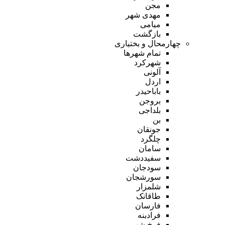
مجن
مهدی شهر
میامی
بازگشت
چهارمحال و بختیاری
تمام شهر‌ها
شهرکرد
آلونی
اردل
باباحیدر
بروجن
بلداجی
بن
جونقان
چلگرد
سامان
سفیددشت
سودجان
سورشجان
شلمزار
طاقانک
فارسان
فرادبنه
فرخ شهر