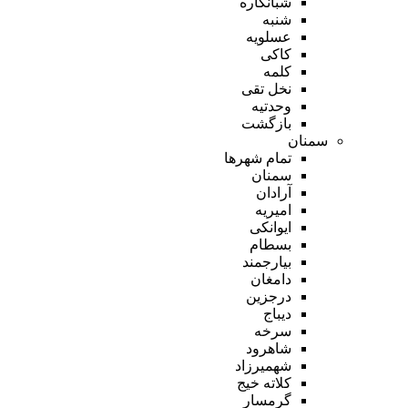
شبانکاره
شنبه
عسلویه
کاکی
کلمه
نخل تقی
وحدتیه
بازگشت
سمنان
تمام شهر‌ها
سمنان
آرادان
امیریه
ایوانکی
بسطام
بیارجمند
دامغان
درجزین
دیباج
سرخه
شاهرود
شهمیرزاد
کلاته خیج
گرمسار