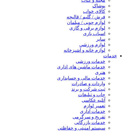
مجله و کتاب
پوشاک
کالای خواب
فرش / گلیم / قالیچه
لوازم چوبی / مبلمان
لوازم برقی و گازی
اسباب بازی
سایر
لوازم ورزشی
لوازم خانه و آشپزخانه
خدمات
خدمات ورزشی
خدمات ماشین های اداری
هنری
خدمات مالی و حسابداری
واردات و صادرات
ثبت شرکت و برند
چاپ و تبلیغات
آتلیه عکاسی
تعمیر لوازم
خدمات اداری
تفریح و سرگرمی
خدمات بازرگانی
سیستم امنیتی و حفاظتی