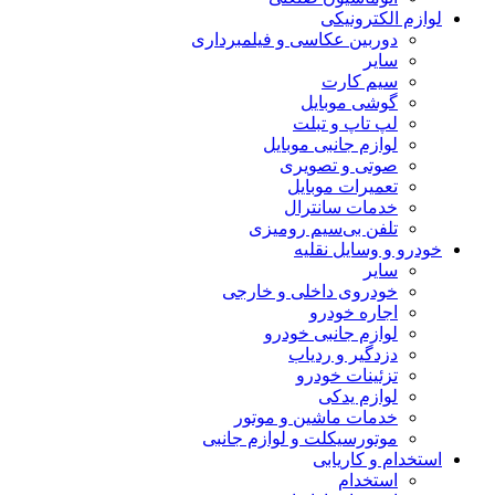
لوازم الکترونیکی
دوربین عکاسی و فیلمبرداری
سایر
سیم کارت
گوشی موبایل
لپ تاپ و تبلت
لوازم جانبی موبایل
صوتی و تصویری
تعمیرات موبایل
خدمات سانترال
تلفن بی‌سیم رومیزی
خودرو و وسایل نقلیه
سایر
خودروی داخلی و خارجی
اجاره خودرو
لوازم جانبی خودرو
دزدگیر و ردیاب
تزئینات خودرو
لوازم یدکی
خدمات ماشین و موتور
موتورسیکلت و لوازم جانبی
استخدام و کاریابی
استخدام