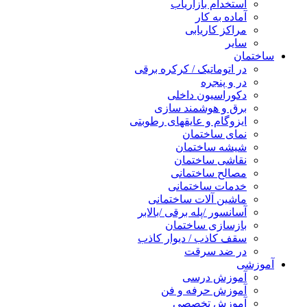
استخدام بازاریاب
آماده به کار
مراکز کاریابی
سایر
ساختمان
در اتوماتیک / کرکره برقی
در و پنجره
دکوراسیون داخلی
برق و هوشمند سازی
ایزوگام و عایقهای رطوبتی
نمای ساختمان
شیشه ساختمان
نقاشی ساختمان
مصالح ساختمانی
خدمات ساختمانی
ماشین آلات ساختمانی
آسانسور /پله برقی /بالابر
بازسازی ساختمان
سقف کاذب / دیوار کاذب
در ضد سرقت
آموزشی
آموزش درسی
آموزش حرفه و فن
آموزش تخصصی