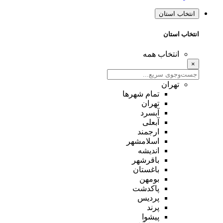
انتخاب استان
انتخاب استان
انتخاب همه
×
تهران
تمام شهر‌ها
تهران
آبسرد
آبعلی
ارجمند
اسلامشهر
اندیشه
باقرشهر
باغستان
بومهن
پاکدشت
پردیس
پرند
پیشوا