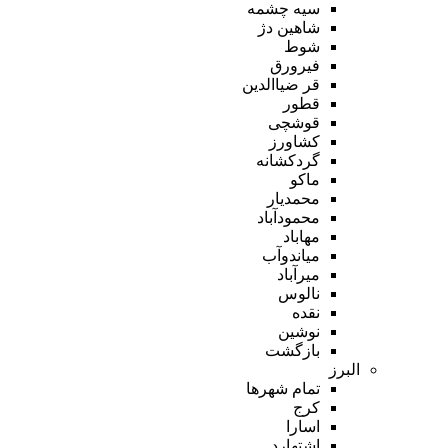
سیه چشمه
شاهین دژ
شوط
فیرورق
قر ضیاالدین
قطور
قوشچی
کشاورز
گردکشانه
ماکو
محمدیار
محمودآباد
مهاباد
میاندوآب
میرآباد
نالوس
نقده
نوشین
بازگشت
البرز
تمام شهر‌ها
کرج
اسارا
اشتهارد