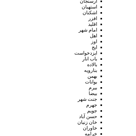
ارسنجان
استهبان
اشکنان
افزر
اقلید
امام شهر
اهل
اوز
ایج
ایزدخواست
باب انار
بالاده
بنارویه
بهمن
بوانات
بیرم
بیضا
جنت شهر
جهرم
جویم
حسن آباد
خان زنیان
خاوران
خرامه