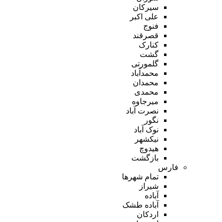
سیرکان
علی اکبر
فنوج
قصرقند
کنارک
گشت
گلمورتی
محمدآباد
محمدان
محمدی
میرجاوه
نصرت آباد
نگور
نوک آباد
نیکشهر
هیدوچ
بازگشت
فارس
تمام شهر‌ها
شیراز
آباده
آباده طشک
اردکان