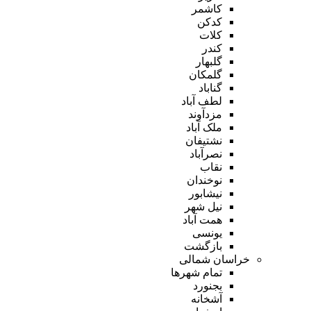
کاشمر
کدکن
کلات
کندر
گلبهار
گلمکان
گناباد
لطف آباد
مزدآوند
ملک آباد
نشتیفان
نصرآباد
نقاب
نوخندان
نیشابور
نیل شهر
همت آباد
یونسی
بازگشت
خراسان شمالی
تمام شهر‌ها
بجنورد
آشخانه