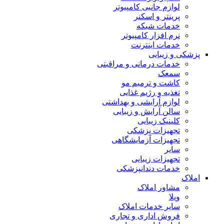
لوازم جانبی کامپیوتر
پرینتر و اسکنر
خدمات شبکه
نرم افزار کامپیوتر
خدمات اینترنت
پزشکی و زیبایی
خدمات درمانی و مراقبتی
سمعک
کاشت و ترمیم مو
تغذیه و رژیم غذایی
لوازم آرایشی و بهداشتی
سالن آرایش و زیبایی
کلینیک زیبایی
تجهیزات پزشکی
تجهیزات آزمایشگاهی
سایر
تجهیزات زیبایی
خدمات دندانپزشکی
املاک
مشاور املاک
ویلا
سایر خدمات املاک
فروش اداری و تجاری