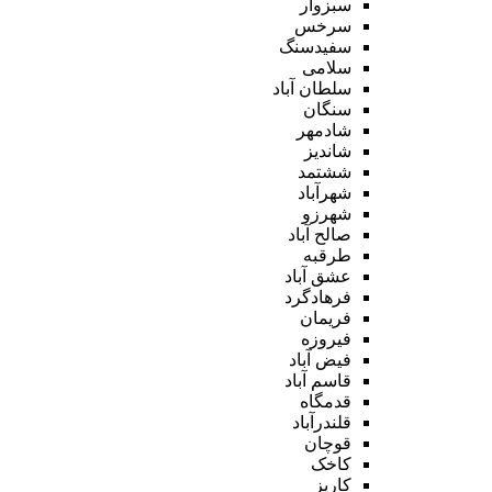
سبزوار
سرخس
سفیدسنگ
سلامی
سلطان آباد
سنگان
شادمهر
شاندیز
ششتمد
شهرآباد
شهرزو
صالح آباد
طرقبه
عشق آباد
فرهادگرد
فریمان
فیروزه
فیض آباد
قاسم آباد
قدمگاه
قلندرآباد
قوچان
کاخک
کاریز