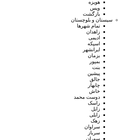
هویزه
ویس
بازگشت
سیستان و بلوچستان
تمام شهر‌ها
زاهدان
ادیمی
اسپکه
ایرانشهر
بزمان
بمپور
بنت
پیشین
جالق
چابهار
خاش
دوست محمد
راسک
زابل
زابلی
زهک
سراوان
سرباز
سوران