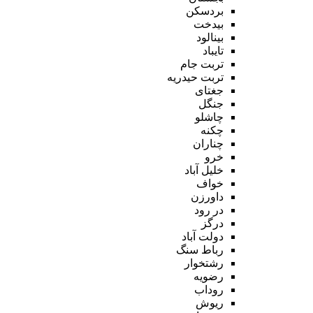
بردسکن
بیدخت
بینالود
تایباد
تربت جام
تربت حیدریه
جغتای
جنگل
چاشلو
چکنه
چناران
خرو
خلیل آباد
خواف
داورزن
در رود
درگز
دولت آباد
رباط سنگ
رشتخوار
رضویه
روداب
ریوش