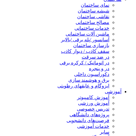
نمای ساختمان
شیشه ساختمان
نقاشی ساختمان
مصالح ساختمانی
خدمات ساختمانی
ماشین آلات ساختمانی
آسانسور /پله برقی /بالابر
بازسازی ساختمان
سقف کاذب / دیوار کاذب
در ضد سرقت
در اتوماتیک / کرکره برقی
در و پنجره
دکوراسیون داخلی
برق و هوشمند سازی
ایزوگام و عایقهای رطوبتی
آموزشی
آموزش کامپیوتر
آموزش ورزشی
تدریس خصوصی
پروژه‌های دانشگاهی
فرصت‌های دانشجویی
خدمات آموزشی
سایر