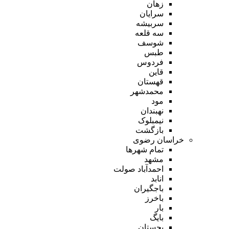
زهان
سرایان
سربیشه
سه قلعه
شوسف
طبس
فردوس
قاین
قهستان
محمدشهر
مود
نهبندان
نیمبلوک
بازگشت
خراسان رضوی
تمام شهر‌ها
مشهد
احمدآباد صولت
انابد
باجگیران
باخرز
بار
بایگ
بجستان