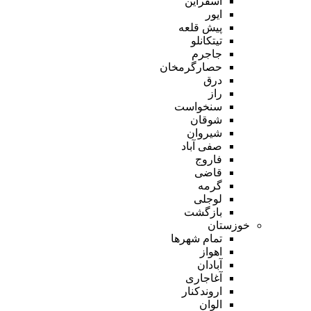
اسفراین
ایور
پیش قلعه
تیتکانلو
جاجرم
حصارگرمخان
درق
راز
سنخواست
شوقان
شیروان
صفی آباد
فاروج
قاضی
گرمه
لوجلی
بازگشت
خوزستان
تمام شهر‌ها
اهواز
آبادان
آغاجاری
اروندکنار
الوان