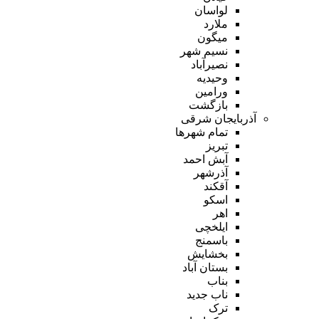
لواسان
ملارد
میگون
نسیم شهر
نصیرآباد
وحیدیه
ورامین
بازگشت
آذربایجان شرقی
تمام شهر‌ها
تبریز
آبش احمد
آذرشهر
آقکند
اسکو
اهر
ایلخچی
باسمنج
بخشایش
بستان آباد
بناب
ناب جدید
ترک