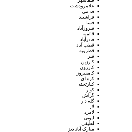
صفاشهر
علامرودشت
فدامی
فراشبند
فسا
فیروزآباد
قائمیه
قادرآباد
قطب آباد
قطرویه
قیر
کارزین
کازرون
کامفیروز
کره ای
کنارتخته
کوار
گراش
گله دار
لار
لامرد
لپویی
لطیفی
مبارک آباد دیز