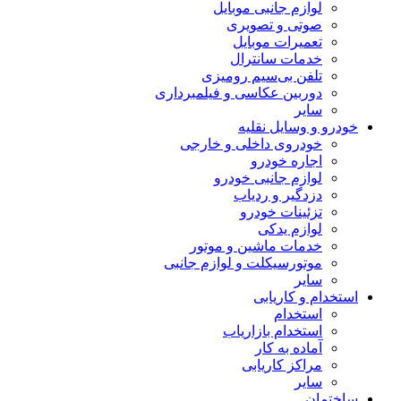
لوازم جانبی موبایل
صوتی و تصویری
تعمیرات موبایل
خدمات سانترال
تلفن بی‌سیم رومیزی
دوربین عکاسی و فیلمبرداری
سایر
خودرو و وسایل نقلیه
خودروی داخلی و خارجی
اجاره خودرو
لوازم جانبی خودرو
دزدگیر و ردیاب
تزئینات خودرو
لوازم یدکی
خدمات ماشین و موتور
موتورسیکلت و لوازم جانبی
سایر
استخدام و کاریابی
استخدام
استخدام بازاریاب
آماده به کار
مراکز کاریابی
سایر
ساختمان