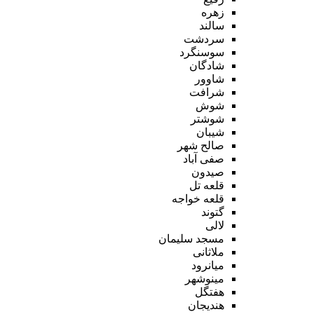
زهره
سالند
سردشت
سوسنگرد
شادگان
شاوور
شرافت
شوش
شوشتر
شیبان
صالح شهر
صفی آباد
صیدون
قلعه تل
قلعه خواجه
گتوند
لالی
مسجد سلیمان
ملاثانی
میانرود
مینوشهر
هفتگل
هندیجان