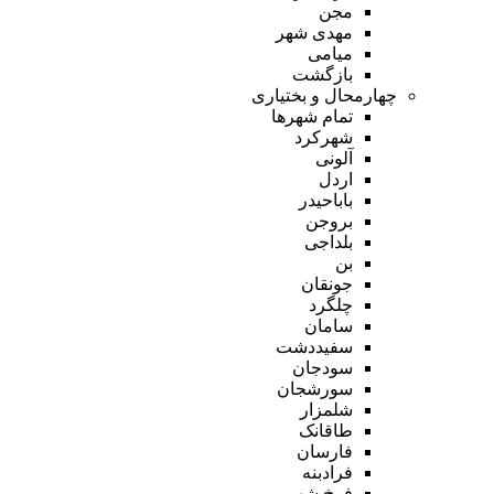
مجن
مهدی شهر
میامی
بازگشت
چهارمحال و بختیاری
تمام شهر‌ها
شهرکرد
آلونی
اردل
باباحیدر
بروجن
بلداجی
بن
جونقان
چلگرد
سامان
سفیددشت
سودجان
سورشجان
شلمزار
طاقانک
فارسان
فرادبنه
فرخ شهر