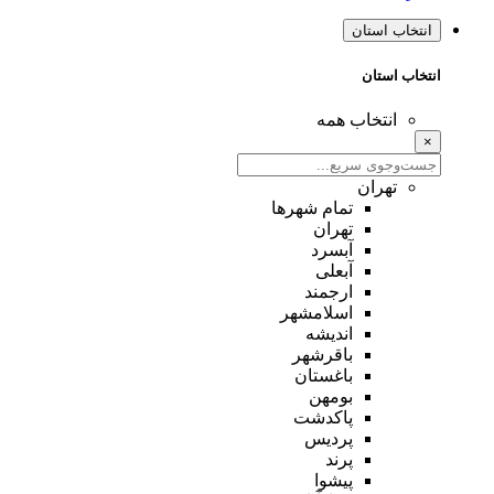
انتخاب استان
انتخاب استان
انتخاب همه
×
تهران
تمام شهر‌ها
تهران
آبسرد
آبعلی
ارجمند
اسلامشهر
اندیشه
باقرشهر
باغستان
بومهن
پاکدشت
پردیس
پرند
پیشوا