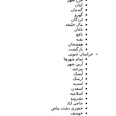
کیان
گندمان
گهرو
لردگان
مال خلیفه
ناغان
نافچ
نقنه
هفشجان
بازگشت
خراسان جنوبی
تمام شهر‌ها
آرین شهر
بیرجند
آیسک
ارسک
اسدیه
اسفدن
اسلامیه
بشرویه
حاجی آباد
خضری دشت بیاض
خوسف