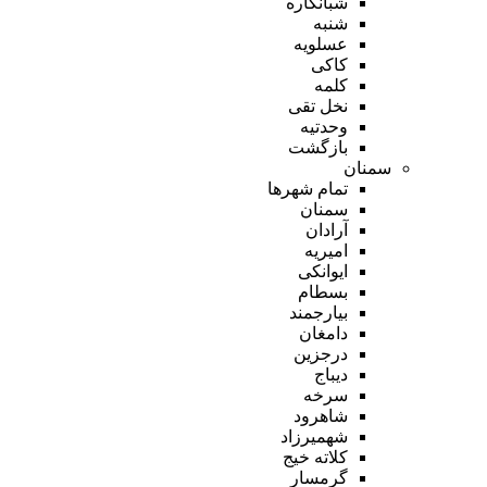
شبانکاره
شنبه
عسلویه
کاکی
کلمه
نخل تقی
وحدتیه
بازگشت
سمنان
تمام شهر‌ها
سمنان
آرادان
امیریه
ایوانکی
بسطام
بیارجمند
دامغان
درجزین
دیباج
سرخه
شاهرود
شهمیرزاد
کلاته خیج
گرمسار