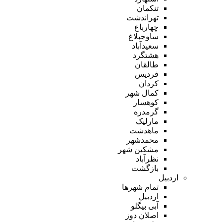
تنکمان
تهراندشت
چهارباغ
ساوجبلاغ
سعیدآباد
هشتگرد
طالقان
فردیس
کردان
کمال شهر
کوهسار
گرمدره
مارلیک
ماهدشت
محمدشهر
مشکین شهر
نظرآباد
بازگشت
اردبیل
تمام شهر‌ها
اردبیل
آبی بیگلو
اصلان دوز