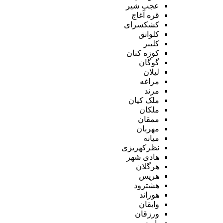
عجب شیر
قره آغاج
کشکسرای
کلوانق
کلیبر
کوزه کنان
گوگان
لیلان
مراغه
مرند
ملک کیان
ملکان
ممقان
مهربان
میانه
نظرکهریزی
هادی شهر
هرگلان
هریس
هشترود
هوراند
وایقان
ورزقان