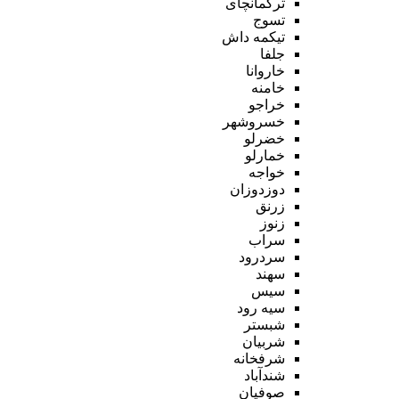
ترکمانچای
تسوج
تیکمه داش
جلفا
خاروانا
خامنه
خراجو
خسروشهر
خضرلو
خمارلو
خواجه
دوزدوزان
زرنق
زنوز
سراب
سردرود
سهند
سیس
سیه رود
شبستر
شربیان
شرفخانه
شندآباد
صوفیان