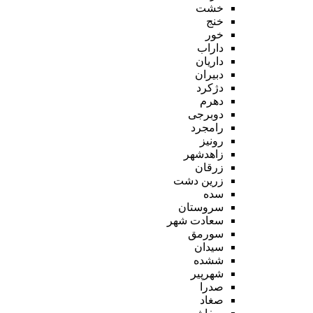
خشت
خنج
خور
داراب
داریان
دبیران
دژکرد
دهرم
دوبرجی
رامجرد
رونیز
زاهدشهر
زرقان
زرین دشت
سده
سروستان
سعادت شهر
سورمق
سیدان
ششده
شهرپیر
صدرا
صغاد