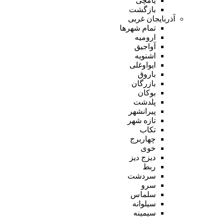
یامچی
بازگشت
آذربایجان غربی
تمام شهر‌ها
ارومیه
آواجیق
اشنویه
ایواوغلی
باروق
بازرگان
بوکان
پلدشت
پیرانشهر
تازه شهر
تکاب
چهاربرج
خوی
دیزج دیز
ربط
سردشت
سرو
سلماس
سیلوانه
سیمینه