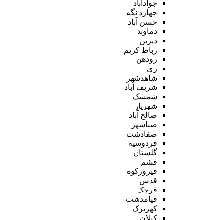
جوادآباد
چهاردانگه
حسن آباد
دماوند
دیزین
رباط کریم
رودهن
ری
شاهدشهر
شریف آباد
شمشک
شهریار
صالح آباد
صباشهر
صفادشت
فردوسیه
گلستان
فشم
فیروزکوه
قدس
قرچک
قیامدشت
کهریزک
کیلان