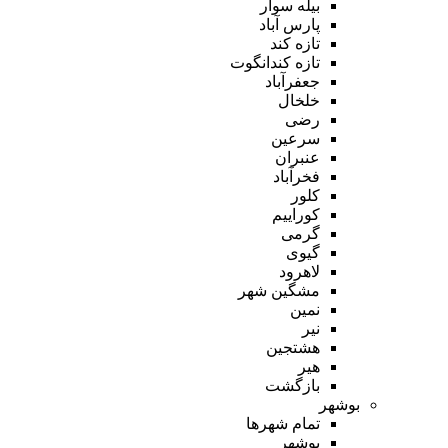
بیله سوار
پارس آباد
تازه کند
تازه کندانگوت
جعفرآباد
خلخال
رضی
سرعین
عنبران
فخرآباد
کلور
کوراییم
گرمی
گیوی
لاهرود
مشگین شهر
نمین
نیر
هشتجین
هیر
بازگشت
بوشهر
تمام شهر‌ها
بوشهر