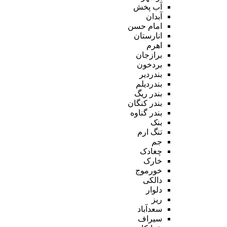
آب پخش
آبدان
امام حسن
انارستان
اهرم
برازجان
بردخون
بندردیر
بندردیلم
بندر ریگ
بندر کنگان
بندر گناوه
بنک
تنگ ارم
جم
چغادک
خارک
خورموج
دالکی
دلوار
ریز
سعدآباد
سیراف