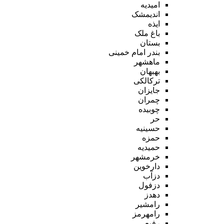
امیدیه
اندیمشک
ایذه
باغ ملک
بستان
بندر امام خمینی
ماهشهر
بهبهان
ترکالکی
جایزان
چمران
چوبیده
حر
حسینیه
حمزه
حمیدیه
خرمشهر
دارخوین
دزآب
دزفول
دهدز
رامشیر
رامهرمز
رفیع