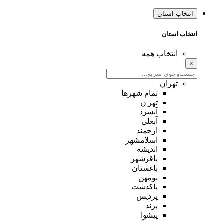
انتخاب استان
انتخاب استان
انتخاب همه
×
تهران
تمام شهر‌ها
تهران
آبسرد
آبعلی
ارجمند
اسلامشهر
اندیشه
باقرشهر
باغستان
بومهن
پاکدشت
پردیس
پرند
پیشوا