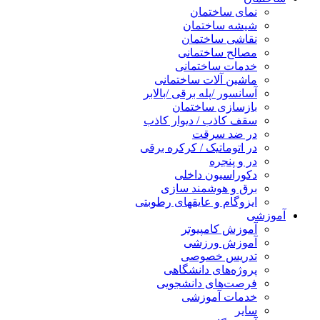
نمای ساختمان
شیشه ساختمان
نقاشی ساختمان
مصالح ساختمانی
خدمات ساختمانی
ماشین آلات ساختمانی
آسانسور /پله برقی /بالابر
بازسازی ساختمان
سقف کاذب / دیوار کاذب
در ضد سرقت
در اتوماتیک / کرکره برقی
در و پنجره
دکوراسیون داخلی
برق و هوشمند سازی
ایزوگام و عایقهای رطوبتی
آموزشی
آموزش کامپیوتر
آموزش ورزشی
تدریس خصوصی
پروژه‌های دانشگاهی
فرصت‌های دانشجویی
خدمات آموزشی
سایر