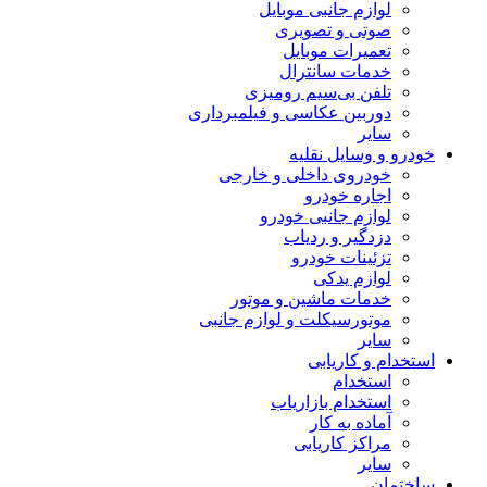
لوازم جانبی موبایل
صوتی و تصویری
تعمیرات موبایل
خدمات سانترال
تلفن بی‌سیم رومیزی
دوربین عکاسی و فیلمبرداری
سایر
خودرو و وسایل نقلیه
خودروی داخلی و خارجی
اجاره خودرو
لوازم جانبی خودرو
دزدگیر و ردیاب
تزئینات خودرو
لوازم یدکی
خدمات ماشین و موتور
موتورسیکلت و لوازم جانبی
سایر
استخدام و کاریابی
استخدام
استخدام بازاریاب
آماده به کار
مراکز کاریابی
سایر
ساختمان