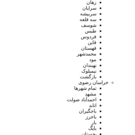
زهان
سرایان
سربیشه
سه قلعه
شوسف
طبس
فردوس
قاین
قهستان
محمدشهر
مود
نهبندان
نیمبلوک
بازگشت
خراسان رضوی
تمام شهر‌ها
مشهد
احمدآباد صولت
انابد
باجگیران
باخرز
بار
بایگ
بجستان