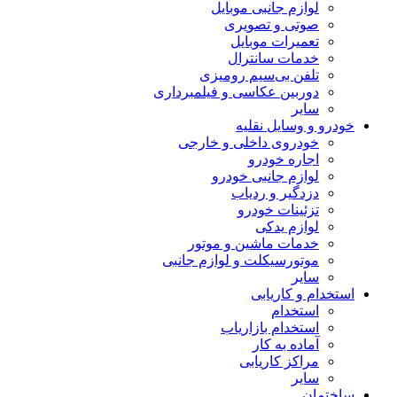
لوازم جانبی موبایل
صوتی و تصویری
تعمیرات موبایل
خدمات سانترال
تلفن بی‌سیم رومیزی
دوربین عکاسی و فیلمبرداری
سایر
خودرو و وسایل نقلیه
خودروی داخلی و خارجی
اجاره خودرو
لوازم جانبی خودرو
دزدگیر و ردیاب
تزئینات خودرو
لوازم یدکی
خدمات ماشین و موتور
موتورسیکلت و لوازم جانبی
سایر
استخدام و کاریابی
استخدام
استخدام بازاریاب
آماده به کار
مراکز کاریابی
سایر
ساختمان