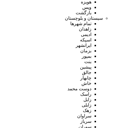
هویزه
ویس
بازگشت
سیستان و بلوچستان
تمام شهر‌ها
زاهدان
ادیمی
اسپکه
ایرانشهر
بزمان
بمپور
بنت
پیشین
جالق
چابهار
خاش
دوست محمد
راسک
زابل
زابلی
زهک
سراوان
سرباز
سوران