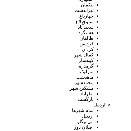
تنکمان
تهراندشت
چهارباغ
ساوجبلاغ
سعیدآباد
هشتگرد
طالقان
فردیس
کردان
کمال شهر
کوهسار
گرمدره
مارلیک
ماهدشت
محمدشهر
مشکین شهر
نظرآباد
بازگشت
اردبیل
تمام شهر‌ها
اردبیل
آبی بیگلو
اصلان دوز