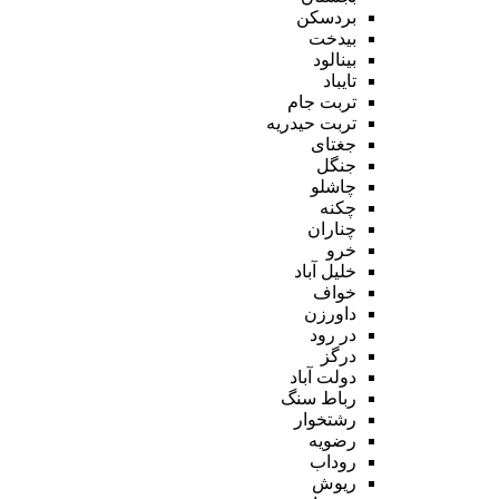
بردسکن
بیدخت
بینالود
تایباد
تربت جام
تربت حیدریه
جغتای
جنگل
چاشلو
چکنه
چناران
خرو
خلیل آباد
خواف
داورزن
در رود
درگز
دولت آباد
رباط سنگ
رشتخوار
رضویه
روداب
ریوش