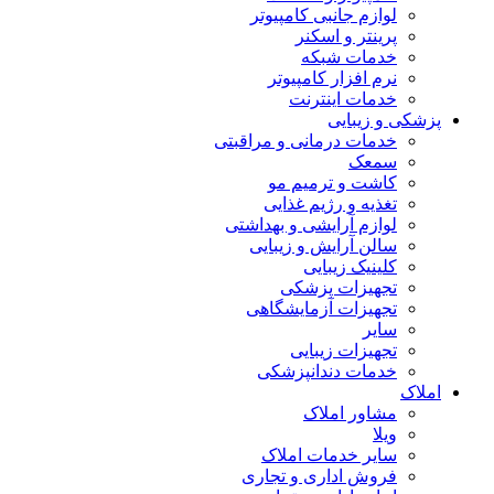
لوازم جانبی کامپیوتر
پرینتر و اسکنر
خدمات شبکه
نرم افزار کامپیوتر
خدمات اینترنت
پزشکی و زیبایی
خدمات درمانی و مراقبتی
سمعک
کاشت و ترمیم مو
تغذیه و رژیم غذایی
لوازم آرایشی و بهداشتی
سالن آرایش و زیبایی
کلینیک زیبایی
تجهیزات پزشکی
تجهیزات آزمایشگاهی
سایر
تجهیزات زیبایی
خدمات دندانپزشکی
املاک
مشاور املاک
ویلا
سایر خدمات املاک
فروش اداری و تجاری