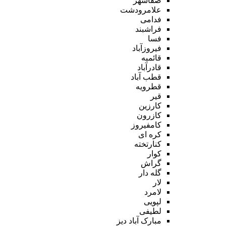
صفاشهر
علامرودشت
فدامی
فراشبند
فسا
فیروزآباد
قائمیه
قادرآباد
قطب آباد
قطرویه
قیر
کارزین
کازرون
کامفیروز
کره ای
کنارتخته
کوار
گراش
گله دار
لار
لامرد
لپویی
لطیفی
مبارک آباد دیز