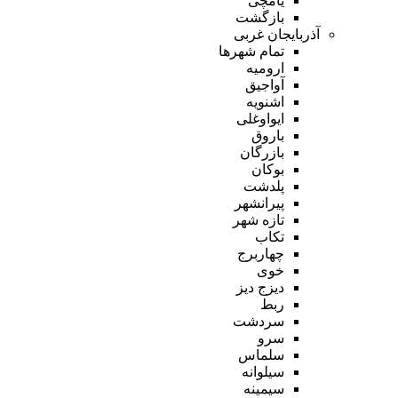
یامچی
بازگشت
آذربایجان غربی
تمام شهر‌ها
ارومیه
آواجیق
اشنویه
ایواوغلی
باروق
بازرگان
بوکان
پلدشت
پیرانشهر
تازه شهر
تکاب
چهاربرج
خوی
دیزج دیز
ربط
سردشت
سرو
سلماس
سیلوانه
سیمینه