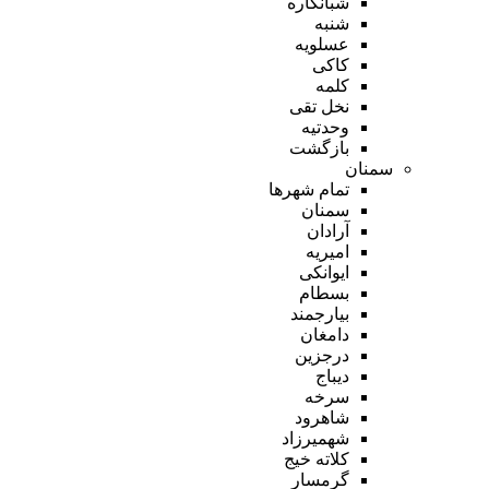
شبانکاره
شنبه
عسلویه
کاکی
کلمه
نخل تقی
وحدتیه
بازگشت
سمنان
تمام شهر‌ها
سمنان
آرادان
امیریه
ایوانکی
بسطام
بیارجمند
دامغان
درجزین
دیباج
سرخه
شاهرود
شهمیرزاد
کلاته خیج
گرمسار