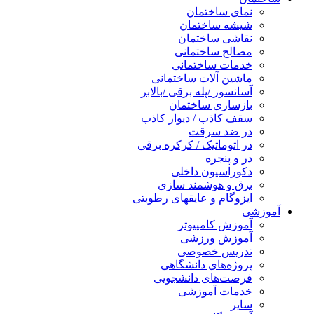
نمای ساختمان
شیشه ساختمان
نقاشی ساختمان
مصالح ساختمانی
خدمات ساختمانی
ماشین آلات ساختمانی
آسانسور /پله برقی /بالابر
بازسازی ساختمان
سقف کاذب / دیوار کاذب
در ضد سرقت
در اتوماتیک / کرکره برقی
در و پنجره
دکوراسیون داخلی
برق و هوشمند سازی
ایزوگام و عایقهای رطوبتی
آموزشی
آموزش کامپیوتر
آموزش ورزشی
تدریس خصوصی
پروژه‌های دانشگاهی
فرصت‌های دانشجویی
خدمات آموزشی
سایر