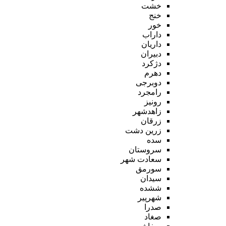
خشت
خنج
خور
داراب
داریان
دبیران
دژکرد
دهرم
دوبرجی
رامجرد
رونیز
زاهدشهر
زرقان
زرین دشت
سده
سروستان
سعادت شهر
سورمق
سیدان
ششده
شهرپیر
صدرا
صغاد