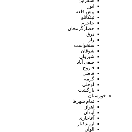
اسفراین
ایور
پیش قلعه
تیتکانلو
جاجرم
حصارگرمخان
درق
راز
سنخواست
شوقان
شیروان
صفی آباد
فاروج
قاضی
گرمه
لوجلی
بازگشت
خوزستان
تمام شهر‌ها
اهواز
آبادان
آغاجاری
اروندکنار
الوان