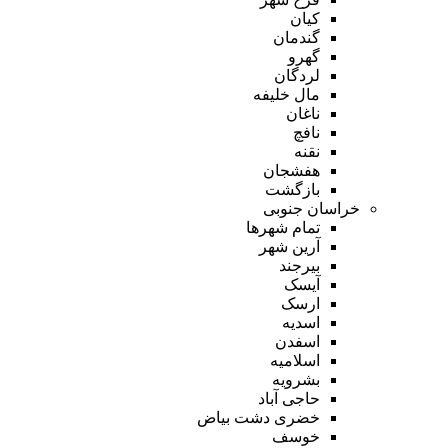
کیان
گندمان
گهرو
لردگان
مال خلیفه
ناغان
نافچ
نقنه
هفشجان
بازگشت
خراسان جنوبی
تمام شهر‌ها
آرین شهر
بیرجند
آیسک
ارسک
اسدیه
اسفدن
اسلامیه
بشرویه
حاجی آباد
خضری دشت بیاض
خوسف