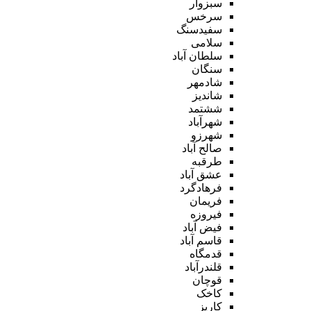
سبزوار
سرخس
سفیدسنگ
سلامی
سلطان آباد
سنگان
شادمهر
شاندیز
ششتمد
شهرآباد
شهرزو
صالح آباد
طرقبه
عشق آباد
فرهادگرد
فریمان
فیروزه
فیض آباد
قاسم آباد
قدمگاه
قلندرآباد
قوچان
کاخک
کاریز