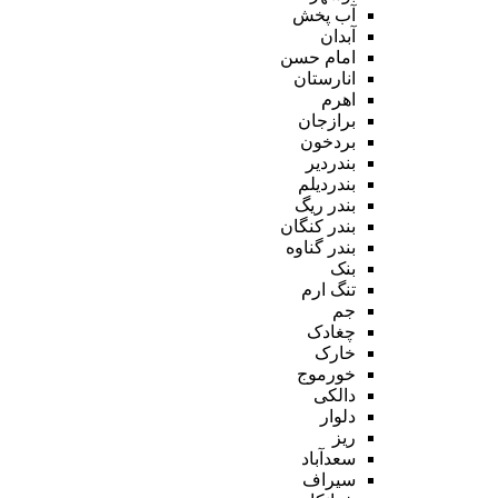
آب پخش
آبدان
امام حسن
انارستان
اهرم
برازجان
بردخون
بندردیر
بندردیلم
بندر ریگ
بندر کنگان
بندر گناوه
بنک
تنگ ارم
جم
چغادک
خارک
خورموج
دالکی
دلوار
ریز
سعدآباد
سیراف