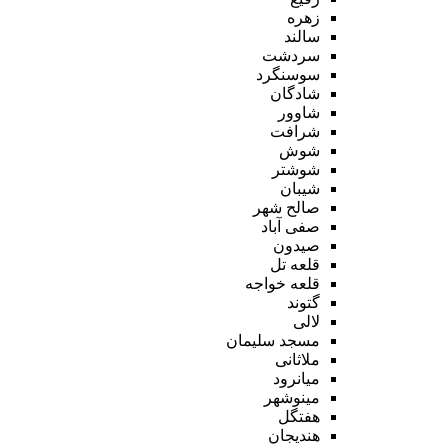
زهره
سالند
سردشت
سوسنگرد
شادگان
شاوور
شرافت
شوش
شوشتر
شیبان
صالح شهر
صفی آباد
صیدون
قلعه تل
قلعه خواجه
گتوند
لالی
مسجد سلیمان
ملاثانی
میانرود
مینوشهر
هفتگل
هندیجان