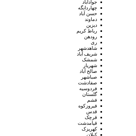
جوادآباد
چهاردانگه
حسن آباد
دماوند
دیزین
رباط کریم
رودهن
ری
شاهدشهر
شریف آباد
شمشک
شهریار
صالح آباد
صباشهر
صفادشت
فردوسیه
گلستان
فشم
فیروزکوه
قدس
قرچک
قیامدشت
کهریزک
کیلان