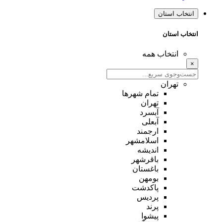
انتخاب استان
انتخاب استان
انتخاب همه
×
تهران
تمام شهر‌ها
تهران
آبسرد
آبعلی
ارجمند
اسلامشهر
اندیشه
باقرشهر
باغستان
بومهن
پاکدشت
پردیس
پرند
پیشوا