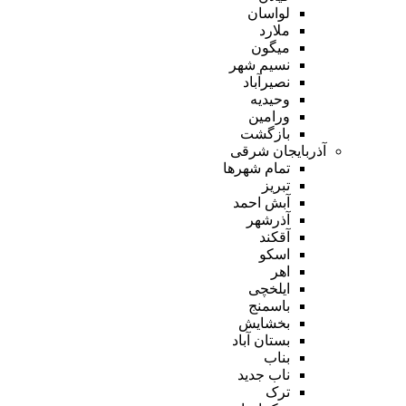
لواسان
ملارد
میگون
نسیم شهر
نصیرآباد
وحیدیه
ورامین
بازگشت
آذربایجان شرقی
تمام شهر‌ها
تبریز
آبش احمد
آذرشهر
آقکند
اسکو
اهر
ایلخچی
باسمنج
بخشایش
بستان آباد
بناب
ناب جدید
ترک