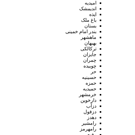
امیدیه
اندیمشک
ایذه
باغ ملک
بستان
بندر امام خمینی
ماهشهر
بهبهان
ترکالکی
جایزان
چمران
چوبیده
حر
حسینیه
حمزه
حمیدیه
خرمشهر
دارخوین
دزآب
دزفول
دهدز
رامشیر
رامهرمز
رفیع