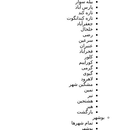
بیله سوار
پارس آباد
تازه کند
تازه کندانگوت
جعفرآباد
خلخال
رضی
سرعین
عنبران
فخرآباد
کلور
کوراییم
گرمی
گیوی
لاهرود
مشگین شهر
نمین
نیر
هشتجین
هیر
بازگشت
بوشهر
تمام شهر‌ها
بوشهر