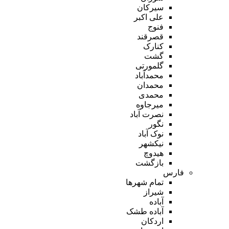
سیرکان
علی اکبر
فنوج
قصرقند
کنارک
گشت
گلمورتی
محمدآباد
محمدان
محمدی
میرجاوه
نصرت آباد
نگور
نوک آباد
نیکشهر
هیدوچ
بازگشت
فارس
تمام شهر‌ها
شیراز
آباده
آباده طشک
اردکان