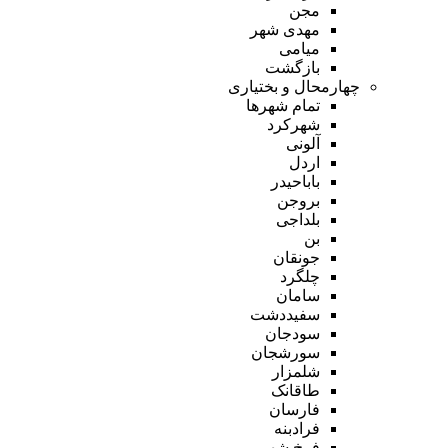
مجن
مهدی شهر
میامی
بازگشت
چهارمحال و بختیاری
تمام شهر‌ها
شهرکرد
آلونی
اردل
باباحیدر
بروجن
بلداجی
بن
جونقان
چلگرد
سامان
سفیددشت
سودجان
سورشجان
شلمزار
طاقانک
فارسان
فرادبنه
فرخ شهر