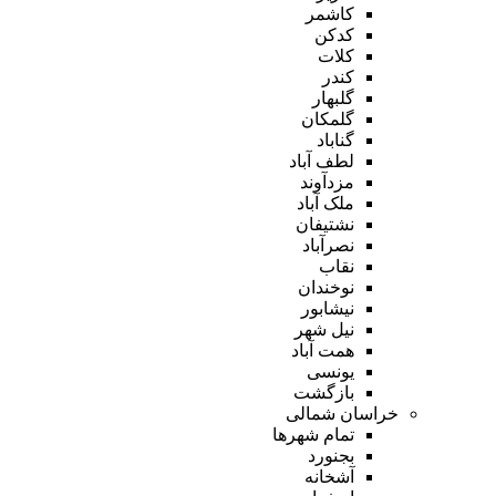
کاشمر
کدکن
کلات
کندر
گلبهار
گلمکان
گناباد
لطف آباد
مزدآوند
ملک آباد
نشتیفان
نصرآباد
نقاب
نوخندان
نیشابور
نیل شهر
همت آباد
یونسی
بازگشت
خراسان شمالی
تمام شهر‌ها
بجنورد
آشخانه