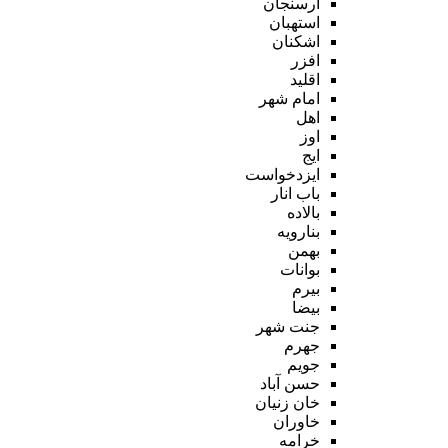
ارسنجان
استهبان
اشکنان
افزر
اقلید
امام شهر
اهل
اوز
ایج
ایزدخواست
باب انار
بالاده
بنارویه
بهمن
بوانات
بیرم
بیضا
جنت شهر
جهرم
جویم
حسن آباد
خان زنیان
خاوران
خرامه