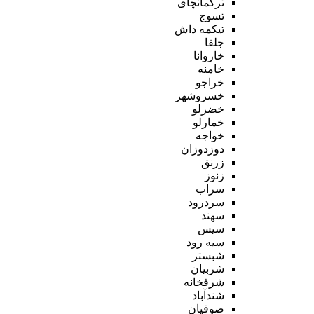
ترکمانچای
تسوج
تیکمه داش
جلفا
خاروانا
خامنه
خراجو
خسروشهر
خضرلو
خمارلو
خواجه
دوزدوزان
زرنق
زنوز
سراب
سردرود
سهند
سیس
سیه رود
شبستر
شربیان
شرفخانه
شندآباد
صوفیان