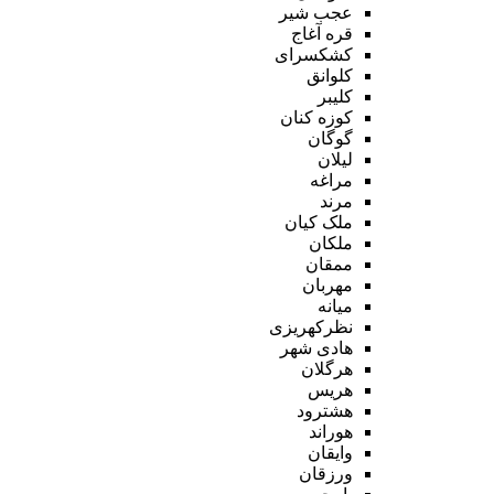
عجب شیر
قره آغاج
کشکسرای
کلوانق
کلیبر
کوزه کنان
گوگان
لیلان
مراغه
مرند
ملک کیان
ملکان
ممقان
مهربان
میانه
نظرکهریزی
هادی شهر
هرگلان
هریس
هشترود
هوراند
وایقان
ورزقان