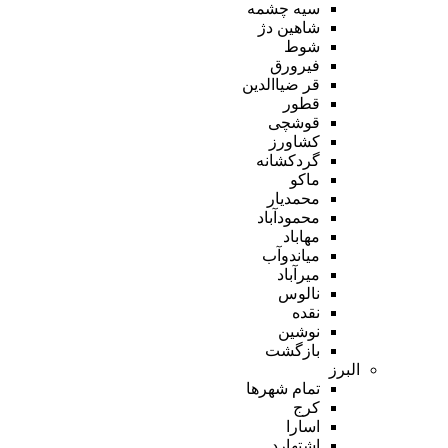
سیه چشمه
شاهین دژ
شوط
فیرورق
قر ضیاالدین
قطور
قوشچی
کشاورز
گردکشانه
ماکو
محمدیار
محمودآباد
مهاباد
میاندوآب
میرآباد
نالوس
نقده
نوشین
بازگشت
البرز
تمام شهر‌ها
کرج
اسارا
اشتهارد