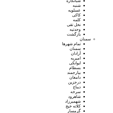
شبانکاره
شنبه
عسلویه
کاکی
کلمه
نخل تقی
وحدتیه
بازگشت
سمنان
تمام شهر‌ها
سمنان
آرادان
امیریه
ایوانکی
بسطام
بیارجمند
دامغان
درجزین
دیباج
سرخه
شاهرود
شهمیرزاد
کلاته خیج
گرمسار