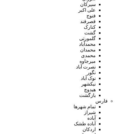
سیرکان
علی اکبر
فنوج
قصرقند
کنارک
گشت
گلمورتی
محمدآباد
محمدان
محمدی
میرجاوه
نصرت آباد
نگور
نوک آباد
نیکشهر
هیدوچ
بازگشت
فارس
تمام شهر‌ها
شیراز
آباده
آباده طشک
اردکان