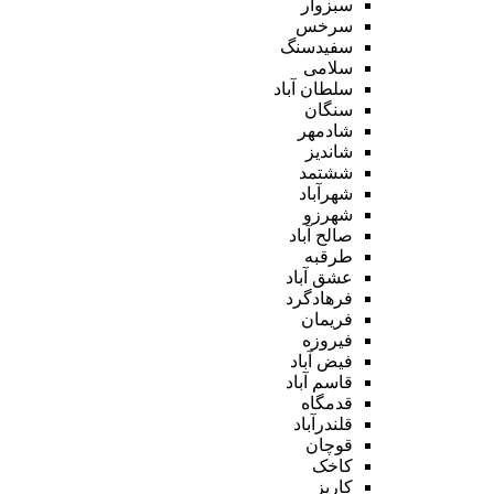
سبزوار
سرخس
سفیدسنگ
سلامی
سلطان آباد
سنگان
شادمهر
شاندیز
ششتمد
شهرآباد
شهرزو
صالح آباد
طرقبه
عشق آباد
فرهادگرد
فریمان
فیروزه
فیض آباد
قاسم آباد
قدمگاه
قلندرآباد
قوچان
کاخک
کاریز