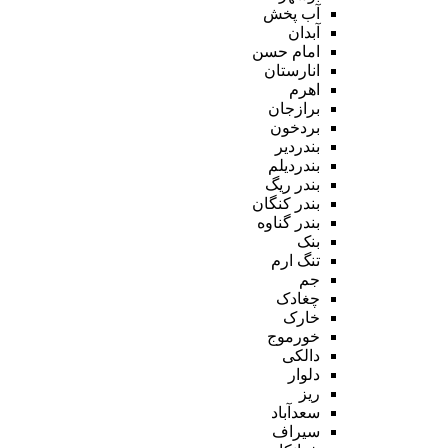
آب پخش
آبدان
امام حسن
انارستان
اهرم
برازجان
بردخون
بندردیر
بندردیلم
بندر ریگ
بندر کنگان
بندر گناوه
بنک
تنگ ارم
جم
چغادک
خارک
خورموج
دالکی
دلوار
ریز
سعدآباد
سیراف