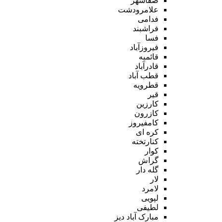
صفاشهر
علامرودشت
فدامی
فراشبند
فسا
فیروزآباد
قائمیه
قادرآباد
قطب آباد
قطرویه
قیر
کارزین
کازرون
کامفیروز
کره ای
کنارتخته
کوار
گراش
گله دار
لار
لامرد
لپویی
لطیفی
مبارک آباد دیز