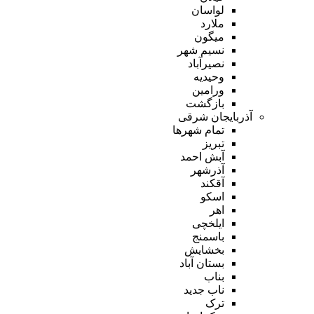
لواسان
ملارد
میگون
نسیم شهر
نصیرآباد
وحیدیه
ورامین
بازگشت
آذربایجان شرقی
تمام شهر‌ها
تبریز
آبش احمد
آذرشهر
آقکند
اسکو
اهر
ایلخچی
باسمنج
بخشایش
بستان آباد
بناب
ناب جدید
ترک