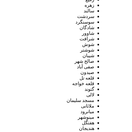
زهره
سالند
سردشت
سوسنگرد
شادگان
شاوور
شرافت
شوش
شوشتر
شیبان
صالح شهر
صفی آباد
صیدون
قلعه تل
قلعه خواجه
گتوند
لالی
مسجد سلیمان
ملاثانی
میانرود
مینوشهر
هفتگل
هندیجان