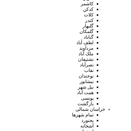
کاشمر
کدکن
کلات
کندر
گلبهار
گلمکان
گناباد
لطف آباد
مزدآوند
ملک آباد
نشتیفان
نصرآباد
نقاب
نوخندان
نیشابور
نیل شهر
همت آباد
یونسی
بازگشت
خراسان شمالی
تمام شهر‌ها
بجنورد
آشخانه