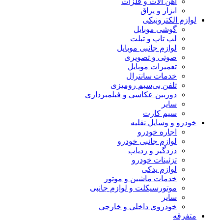
آهن آلات و فلزات
ابزار و یراق
لوازم الکترونیکی
گوشی موبایل
لپ تاپ و تبلت
لوازم جانبی موبایل
صوتی و تصویری
تعمیرات موبایل
خدمات سانترال
تلفن بی‌سیم رومیزی
دوربین عکاسی و فیلمبرداری
سایر
سیم کارت
خودرو و وسایل نقلیه
اجاره خودرو
لوازم جانبی خودرو
دزدگیر و ردیاب
تزئینات خودرو
لوازم یدکی
خدمات ماشین و موتور
موتورسیکلت و لوازم جانبی
سایر
خودروی داخلی و خارجی
متفرقه