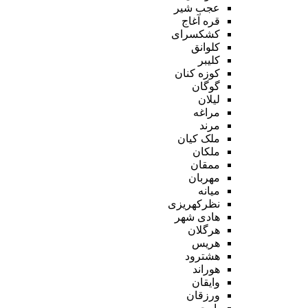
عجب شیر
قره آغاج
کشکسرای
کلوانق
کلیبر
کوزه کنان
گوگان
لیلان
مراغه
مرند
ملک کیان
ملکان
ممقان
مهربان
میانه
نظرکهریزی
هادی شهر
هرگلان
هریس
هشترود
هوراند
وایقان
ورزقان