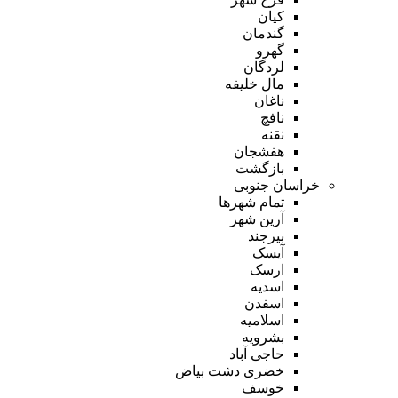
کیان
گندمان
گهرو
لردگان
مال خلیفه
ناغان
نافچ
نقنه
هفشجان
بازگشت
خراسان جنوبی
تمام شهر‌ها
آرین شهر
بیرجند
آیسک
ارسک
اسدیه
اسفدن
اسلامیه
بشرویه
حاجی آباد
خضری دشت بیاض
خوسف