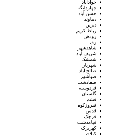
جوادآباد
چهاردانگه
حسن آباد
دماوند
دیزین
رباط کریم
رودهن
ری
شاهدشهر
شریف آباد
شمشک
شهریار
صالح آباد
صباشهر
صفادشت
فردوسیه
گلستان
فشم
فیروزکوه
قدس
قرچک
قیامدشت
کهریزک
کیلان