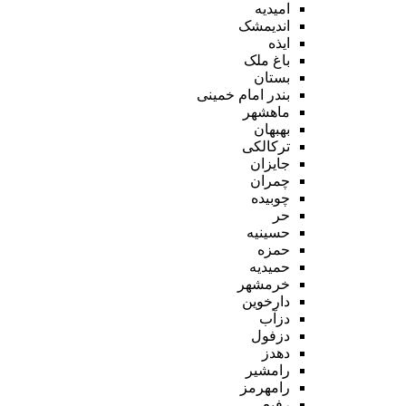
امیدیه
اندیمشک
ایذه
باغ ملک
بستان
بندر امام خمینی
ماهشهر
بهبهان
ترکالکی
جایزان
چمران
چوبیده
حر
حسینیه
حمزه
حمیدیه
خرمشهر
دارخوین
دزآب
دزفول
دهدز
رامشیر
رامهرمز
رفیع