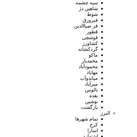
سیه چشمه
شاهین دژ
شوط
فیرورق
قر ضیاالدین
قطور
قوشچی
کشاورز
گردکشانه
ماکو
محمدیار
محمودآباد
مهاباد
میاندوآب
میرآباد
نالوس
نقده
نوشین
بازگشت
البرز
تمام شهر‌ها
کرج
اسارا
اشتهارد