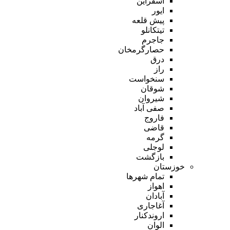
اسفراین
ایور
پیش قلعه
تیتکانلو
جاجرم
حصارگرمخان
درق
راز
سنخواست
شوقان
شیروان
صفی آباد
فاروج
قاضی
گرمه
لوجلی
بازگشت
خوزستان
تمام شهر‌ها
اهواز
آبادان
آغاجاری
اروندکنار
الوان