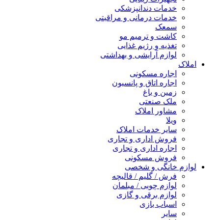
خدمات دندانپزشکی
خدمات درمانی و مراقبتی
سمعک
کاشت و ترمیم مو
تغذیه و رژیم غذایی
لوازم آرایشی و بهداشتی
املاک
اجاره مسکونی
اجاره اتاق و پانسیون
زمین و باغ
ملک صنعتی
مشاور املاک
ویلا
سایر خدمات املاک
فروش اداری و تجاری
اجاره اداری و تجاری
فروش مسکونی
لوازم خانگی و شخصی
فرش / گلیم / قالیچه
لوازم چوبی / مبلمان
لوازم برقی و گازی
اسباب بازی
سایر