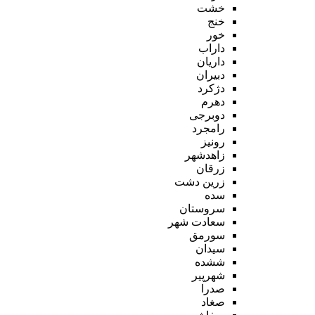
خشت
خنج
خور
داراب
داریان
دبیران
دژکرد
دهرم
دوبرجی
رامجرد
رونیز
زاهدشهر
زرقان
زرین دشت
سده
سروستان
سعادت شهر
سورمق
سیدان
ششده
شهرپیر
صدرا
صغاد