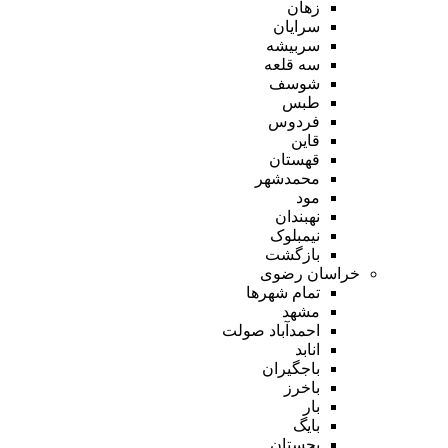
زهان
سرایان
سربیشه
سه قلعه
شوسف
طبس
فردوس
قاین
قهستان
محمدشهر
مود
نهبندان
نیمبلوک
بازگشت
خراسان رضوی
تمام شهر‌ها
مشهد
احمدآباد صولت
انابد
باجگیران
باخرز
بار
بایگ
بجستان