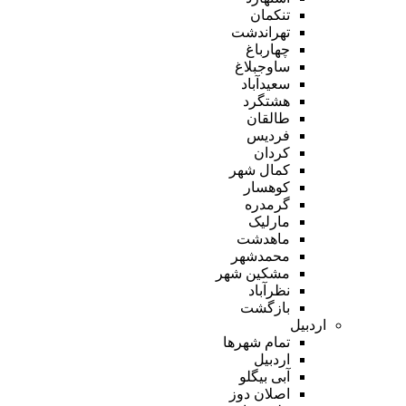
تنکمان
تهراندشت
چهارباغ
ساوجبلاغ
سعیدآباد
هشتگرد
طالقان
فردیس
کردان
کمال شهر
کوهسار
گرمدره
مارلیک
ماهدشت
محمدشهر
مشکین شهر
نظرآباد
بازگشت
اردبیل
تمام شهر‌ها
اردبیل
آبی بیگلو
اصلان دوز