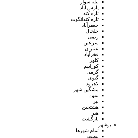
بیله سوار
پارس آباد
تازه کند
تازه کندانگوت
جعفرآباد
خلخال
رضی
سرعین
عنبران
فخرآباد
کلور
کوراییم
گرمی
گیوی
لاهرود
مشگین شهر
نمین
نیر
هشتجین
هیر
بازگشت
بوشهر
تمام شهر‌ها
بوشهر