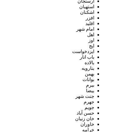
ارسنجان
استهبان
اشکنان
افزر
اقلید
امام شهر
اهل
اوز
ایج
ایزدخواست
باب انار
بالاده
بنارویه
بهمن
بوانات
بیرم
بیضا
جنت شهر
جهرم
جویم
حسن آباد
خان زنیان
خاوران
خرامه