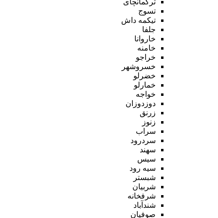
ترکمانچای
تسوج
تیکمه داش
جلفا
خاروانا
خامنه
خراجو
خسروشهر
خضرلو
خمارلو
خواجه
دوزدوزان
زرنق
زنوز
سراب
سردرود
سهند
سیس
سیه رود
شبستر
شربیان
شرفخانه
شندآباد
صوفیان