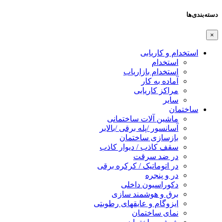
دسته‌بندی‌ها
×
استخدام و کاریابی
استخدام
استخدام بازاریاب
آماده به کار
مراکز کاریابی
سایر
ساختمان
ماشین آلات ساختمانی
آسانسور /پله برقی /بالابر
بازسازی ساختمان
سقف کاذب / دیوار کاذب
در ضد سرقت
در اتوماتیک / کرکره برقی
در و پنجره
دکوراسیون داخلی
برق و هوشمند سازی
ایزوگام و عایقهای رطوبتی
نمای ساختمان