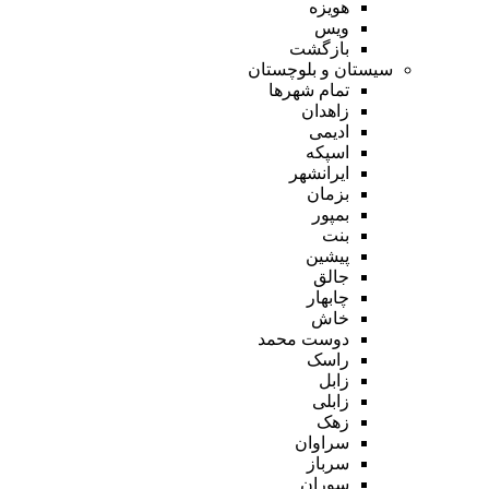
هویزه
ویس
بازگشت
سیستان و بلوچستان
تمام شهر‌ها
زاهدان
ادیمی
اسپکه
ایرانشهر
بزمان
بمپور
بنت
پیشین
جالق
چابهار
خاش
دوست محمد
راسک
زابل
زابلی
زهک
سراوان
سرباز
سوران