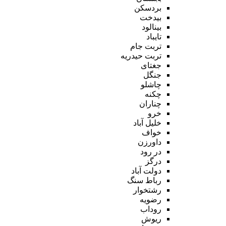
بردسکن
بیدخت
بینالود
تایباد
تربت جام
تربت حیدریه
جغتای
جنگل
چاشلو
چکنه
چناران
خرو
خلیل آباد
خواف
داورزن
در رود
درگز
دولت آباد
رباط سنگ
رشتخوار
رضویه
روداب
ریوش