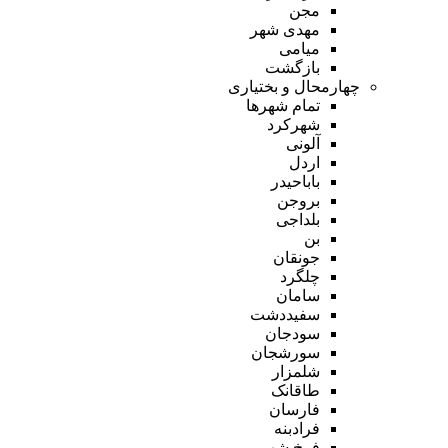
مجن
مهدی شهر
میامی
بازگشت
چهارمحال و بختیاری
تمام شهر‌ها
شهرکرد
آلونی
اردل
باباحیدر
بروجن
بلداجی
بن
جونقان
چلگرد
سامان
سفیددشت
سودجان
سورشجان
شلمزار
طاقانک
فارسان
فرادبنه
فرخ شهر