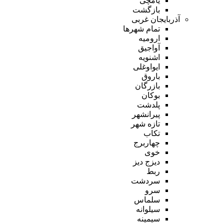
یامچی
بازگشت
آذربایجان غربی
تمام شهر‌ها
ارومیه
آواجیق
اشنویه
ایواوغلی
باروق
بازرگان
بوکان
پلدشت
پیرانشهر
تازه شهر
تکاب
چهاربرج
خوی
دیزج دیز
ربط
سردشت
سرو
سلماس
سیلوانه
سیمینه