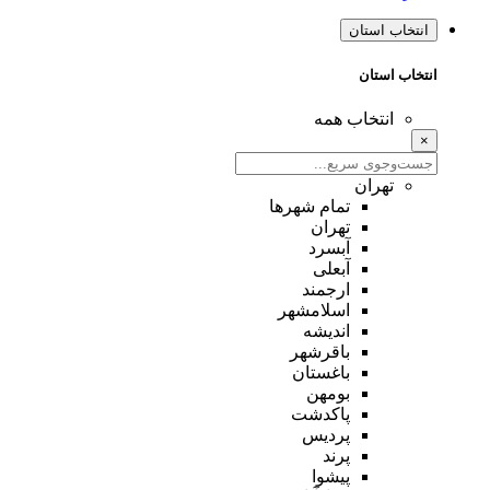
انتخاب استان
انتخاب استان
انتخاب همه
×
تهران
تمام شهر‌ها
تهران
آبسرد
آبعلی
ارجمند
اسلامشهر
اندیشه
باقرشهر
باغستان
بومهن
پاکدشت
پردیس
پرند
پیشوا