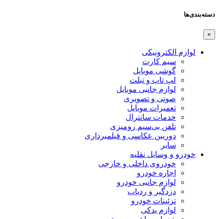
دسته‌بندی‌ها
×
لوازم الکترونیکی
سیم کارت
گوشی موبایل
لپ تاپ و تبلت
لوازم جانبی موبایل
صوتی و تصویری
تعمیرات موبایل
خدمات سانترال
تلفن بی‌سیم رومیزی
دوربین عکاسی و فیلمبرداری
سایر
خودرو و وسایل نقلیه
خودروی داخلی و خارجی
اجاره خودرو
لوازم جانبی خودرو
دزدگیر و ردیاب
تزئینات خودرو
لوازم یدکی