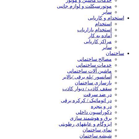
خدمات ماشین و موتور
موتورسیکلت و لوازم جانبی
سایر
استخدام و کاریابی
استخدام
استخدام بازاریاب
آماده به کار
مراکز کاریابی
سایر
ساختمان
مصالح ساختمانی
خدمات ساختمانی
ماشین آلات ساختمانی
آسانسور /پله برقی /بالابر
بازسازی ساختمان
سقف کاذب / دیوار کاذب
در ضد سرقت
در اتوماتیک / کرکره برقی
در و پنجره
دکوراسیون داخلی
برق و هوشمند سازی
ایزوگام و عایقهای رطوبتی
نمای ساختمان
شیشه ساختمان