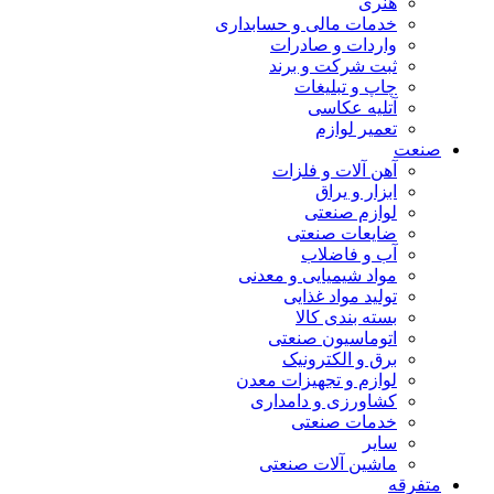
هنری
خدمات مالی و حسابداری
واردات و صادرات
ثبت شرکت و برند
چاپ و تبلیغات
آتلیه عکاسی
تعمیر لوازم
صنعت
آهن آلات و فلزات
ابزار و یراق
لوازم صنعتی
ضایعات صنعتی
آب و فاضلاب
مواد شیمیایی و معدنی
تولید مواد غذایی
بسته بندی کالا
اتوماسیون صنعتی
برق و الکترونیک
لوازم و تجهیزات معدن
کشاورزی و دامداری
خدمات صنعتی
سایر
ماشین آلات صنعتی
متفرقه