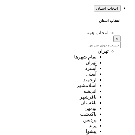
انتخاب استان
انتخاب استان
انتخاب همه
×
تهران
تمام شهر‌ها
تهران
آبسرد
آبعلی
ارجمند
اسلامشهر
اندیشه
باقرشهر
باغستان
بومهن
پاکدشت
پردیس
پرند
پیشوا