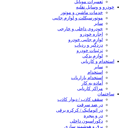
تعمیرات موبایل
خودرو و وسایل نقلیه
خدمات ماشین و موتور
موتورسیکلت و لوازم جانبی
سایر
خودروی داخلی و خارجی
اجاره خودرو
لوازم جانبی خودرو
دزدگیر و ردیاب
تزئینات خودرو
لوازم یدکی
استخدام و کاریابی
سایر
استخدام
استخدام بازاریاب
آماده به کار
مراکز کاریابی
ساختمان
سقف کاذب / دیوار کاذب
در ضد سرقت
در اتوماتیک / کرکره برقی
در و پنجره
دکوراسیون داخلی
برق و هوشمند سازی