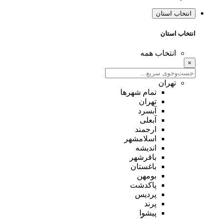
انتخاب استان
انتخاب استان
انتخاب همه
×
تهران
تمام شهر‌ها
تهران
آبسرد
آبعلی
ارجمند
اسلامشهر
اندیشه
باقرشهر
باغستان
بومهن
پاکدشت
پردیس
پرند
پیشوا