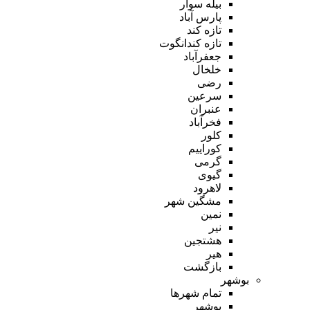
بیله سوار
پارس آباد
تازه کند
تازه کندانگوت
جعفرآباد
خلخال
رضی
سرعین
عنبران
فخرآباد
کلور
کوراییم
گرمی
گیوی
لاهرود
مشگین شهر
نمین
نیر
هشتجین
هیر
بازگشت
بوشهر
تمام شهر‌ها
بوشهر