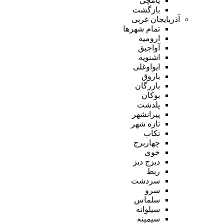
یامچی
بازگشت
آذربایجان غربی
تمام شهر‌ها
ارومیه
آواجیق
اشنویه
ایواوغلی
باروق
بازرگان
بوکان
پلدشت
پیرانشهر
تازه شهر
تکاب
چهاربرج
خوی
دیزج دیز
ربط
سردشت
سرو
سلماس
سیلوانه
سیمینه