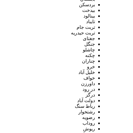
بردسکن
بیدخت
بینالود
تایباد
تربت جام
تربت حیدریه
جغتای
جنگل
چاشلو
چکنه
چناران
خرو
خلیل آباد
خواف
داورزن
در رود
درگز
دولت آباد
رباط سنگ
رشتخوار
رضویه
روداب
ریوش