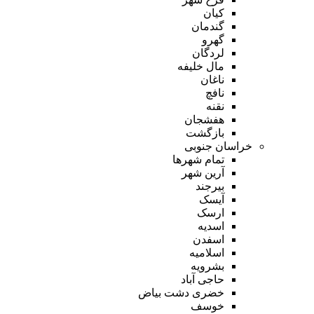
کیان
گندمان
گهرو
لردگان
مال خلیفه
ناغان
نافچ
نقنه
هفشجان
بازگشت
خراسان جنوبی
تمام شهر‌ها
آرین شهر
بیرجند
آیسک
ارسک
اسدیه
اسفدن
اسلامیه
بشرویه
حاجی آباد
خضری دشت بیاض
خوسف