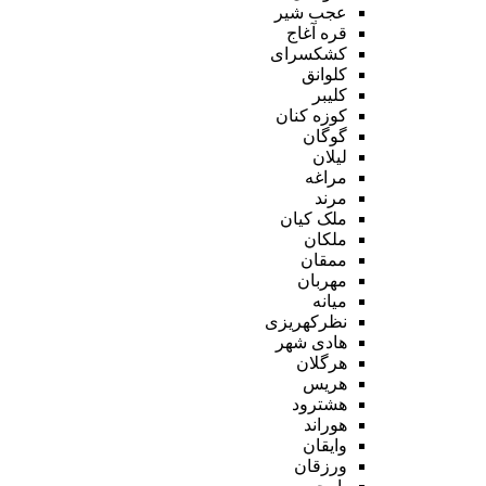
عجب شیر
قره آغاج
کشکسرای
کلوانق
کلیبر
کوزه کنان
گوگان
لیلان
مراغه
مرند
ملک کیان
ملکان
ممقان
مهربان
میانه
نظرکهریزی
هادی شهر
هرگلان
هریس
هشترود
هوراند
وایقان
ورزقان