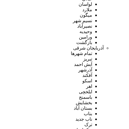
لواسان
ملارد
میگون
نسیم شهر
نصیرآباد
وحیدیه
ورامین
بازگشت
آذربایجان شرقی
تمام شهر‌ها
تبریز
آبش احمد
آذرشهر
آقکند
اسکو
اهر
ایلخچی
باسمنج
بخشایش
بستان آباد
بناب
ناب جدید
ترک