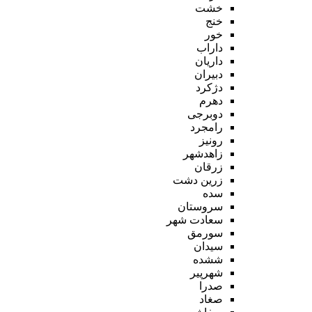
خشت
خنج
خور
داراب
داریان
دبیران
دژکرد
دهرم
دوبرجی
رامجرد
رونیز
زاهدشهر
زرقان
زرین دشت
سده
سروستان
سعادت شهر
سورمق
سیدان
ششده
شهرپیر
صدرا
صغاد