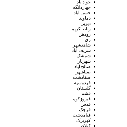
جوادآباد
چهاردانگه
حسن آباد
دماوند
دیزین
رباط کریم
رودهن
ری
شاهدشهر
شریف آباد
شمشک
شهریار
صالح آباد
صباشهر
صفادشت
فردوسیه
گلستان
فشم
فیروزکوه
قدس
قرچک
قیامدشت
کهریزک
کیلان