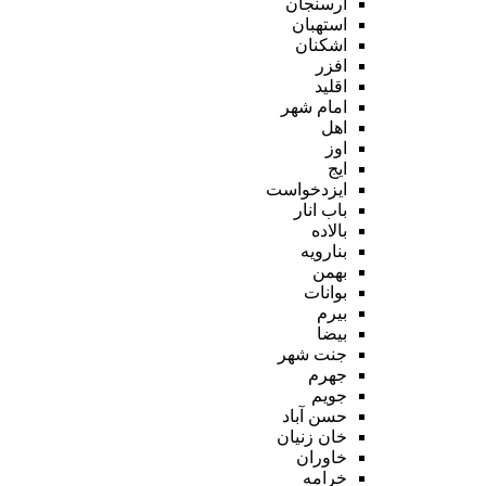
ارسنجان
استهبان
اشکنان
افزر
اقلید
امام شهر
اهل
اوز
ایج
ایزدخواست
باب انار
بالاده
بنارویه
بهمن
بوانات
بیرم
بیضا
جنت شهر
جهرم
جویم
حسن آباد
خان زنیان
خاوران
خرامه