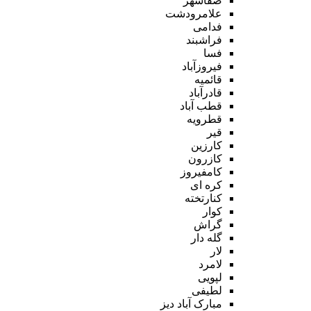
صفاشهر
علامرودشت
فدامی
فراشبند
فسا
فیروزآباد
قائمیه
قادرآباد
قطب آباد
قطرویه
قیر
کارزین
کازرون
کامفیروز
کره ای
کنارتخته
کوار
گراش
گله دار
لار
لامرد
لپویی
لطیفی
مبارک آباد دیز