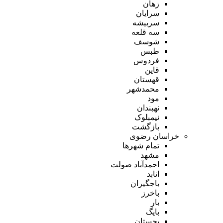
زهان
سرایان
سربیشه
سه قلعه
شوسف
طبس
فردوس
قاین
قهستان
محمدشهر
مود
نهبندان
نیمبلوک
بازگشت
خراسان رضوی
تمام شهر‌ها
مشهد
احمدآباد صولت
انابد
باجگیران
باخرز
بار
بایگ
بجستان