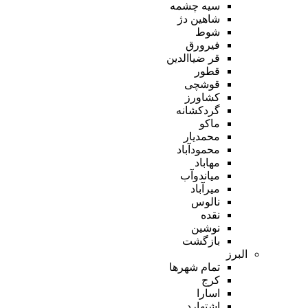
سیه چشمه
شاهین دژ
شوط
فیرورق
قر ضیاالدین
قطور
قوشچی
کشاورز
گردکشانه
ماکو
محمدیار
محمودآباد
مهاباد
میاندوآب
میرآباد
نالوس
نقده
نوشین
بازگشت
البرز
تمام شهر‌ها
کرج
اسارا
اشتهارد