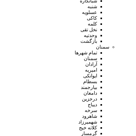
شبانکاره
شنبه
عسلویه
کاکی
کلمه
نخل تقی
وحدتیه
بازگشت
سمنان
تمام شهر‌ها
سمنان
آرادان
امیریه
ایوانکی
بسطام
بیارجمند
دامغان
درجزین
دیباج
سرخه
شاهرود
شهمیرزاد
کلاته خیج
گرمسار