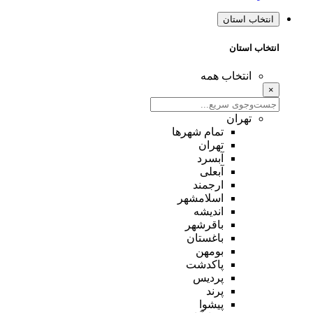
انتخاب استان
انتخاب استان
انتخاب همه
×
تهران
تمام شهر‌ها
تهران
آبسرد
آبعلی
ارجمند
اسلامشهر
اندیشه
باقرشهر
باغستان
بومهن
پاکدشت
پردیس
پرند
پیشوا