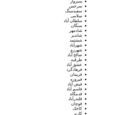
سبزوار
سرخس
سفیدسنگ
سلامی
سلطان آباد
سنگان
شادمهر
شاندیز
ششتمد
شهرآباد
شهرزو
صالح آباد
طرقبه
عشق آباد
فرهادگرد
فریمان
فیروزه
فیض آباد
قاسم آباد
قدمگاه
قلندرآباد
قوچان
کاخک
کاریز