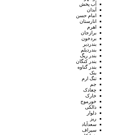
آب پخش
آبدان
امام حسن
انارستان
اهرم
برازجان
بردخون
بندردیر
بندردیلم
بندر ریگ
بندر کنگان
بندر گناوه
بنک
تنگ ارم
جم
چغادک
خارک
خورموج
دالکی
دلوار
ریز
سعدآباد
سیراف