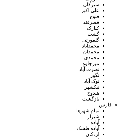
سیرکان
علی اکبر
فنوج
قصرقند
کنارک
گشت
گلمورتی
محمدآباد
محمدان
محمدی
میرجاوه
نصرت آباد
نگور
نوک آباد
نیکشهر
هیدوچ
بازگشت
فارس
تمام شهر‌ها
شیراز
آباده
آباده طشک
اردکان