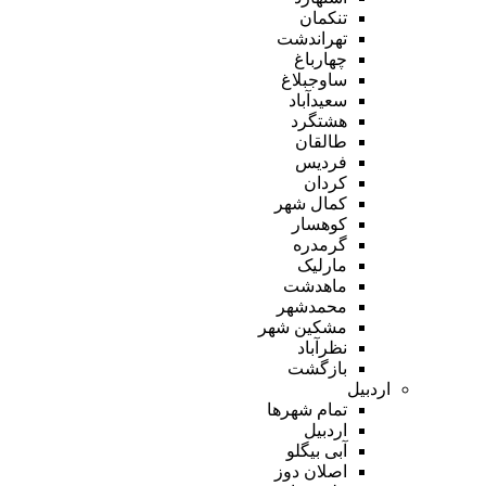
تنکمان
تهراندشت
چهارباغ
ساوجبلاغ
سعیدآباد
هشتگرد
طالقان
فردیس
کردان
کمال شهر
کوهسار
گرمدره
مارلیک
ماهدشت
محمدشهر
مشکین شهر
نظرآباد
بازگشت
اردبیل
تمام شهر‌ها
اردبیل
آبی بیگلو
اصلان دوز