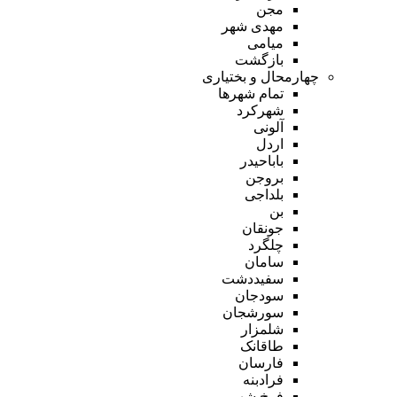
مجن
مهدی شهر
میامی
بازگشت
چهارمحال و بختیاری
تمام شهر‌ها
شهرکرد
آلونی
اردل
باباحیدر
بروجن
بلداجی
بن
جونقان
چلگرد
سامان
سفیددشت
سودجان
سورشجان
شلمزار
طاقانک
فارسان
فرادبنه
فرخ شهر