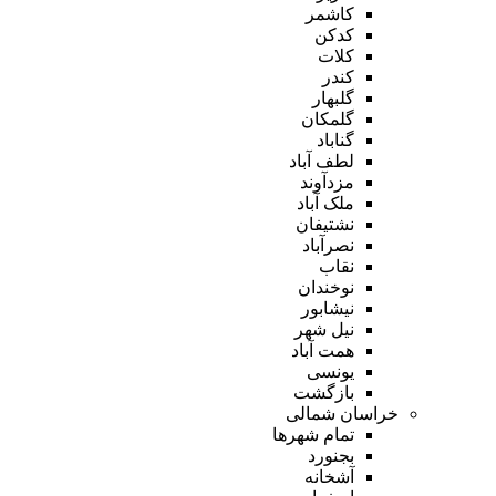
کاشمر
کدکن
کلات
کندر
گلبهار
گلمکان
گناباد
لطف آباد
مزدآوند
ملک آباد
نشتیفان
نصرآباد
نقاب
نوخندان
نیشابور
نیل شهر
همت آباد
یونسی
بازگشت
خراسان شمالی
تمام شهر‌ها
بجنورد
آشخانه