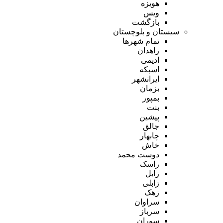
هویزه
ویس
بازگشت
سیستان و بلوچستان
تمام شهر‌ها
زاهدان
ادیمی
اسپکه
ایرانشهر
بزمان
بمپور
بنت
پیشین
جالق
چابهار
خاش
دوست محمد
راسک
زابل
زابلی
زهک
سراوان
سرباز
سوران