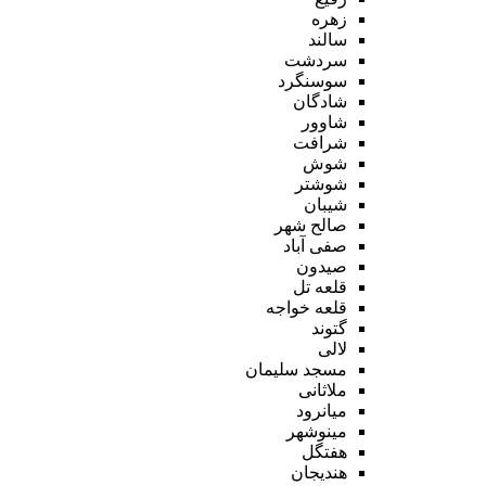
زهره
سالند
سردشت
سوسنگرد
شادگان
شاوور
شرافت
شوش
شوشتر
شیبان
صالح شهر
صفی آباد
صیدون
قلعه تل
قلعه خواجه
گتوند
لالی
مسجد سلیمان
ملاثانی
میانرود
مینوشهر
هفتگل
هندیجان