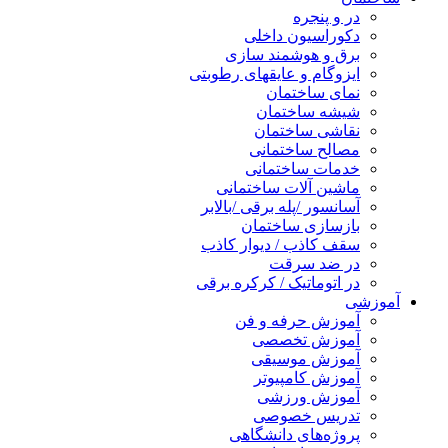
در و پنجره
دکوراسیون داخلی
برق و هوشمند سازی
ایزوگام و عایقهای رطوبتی
نمای ساختمان
شیشه ساختمان
نقاشی ساختمان
مصالح ساختمانی
خدمات ساختمانی
ماشین آلات ساختمانی
آسانسور /پله برقی /بالابر
بازسازی ساختمان
سقف کاذب / دیوار کاذب
در ضد سرقت
در اتوماتیک / کرکره برقی
آموزشی
آموزش حرفه و فن
آموزش تخصصی
آموزش موسیقی
آموزش کامپیوتر
آموزش ورزشی
تدریس خصوصی
پروژه‌های دانشگاهی