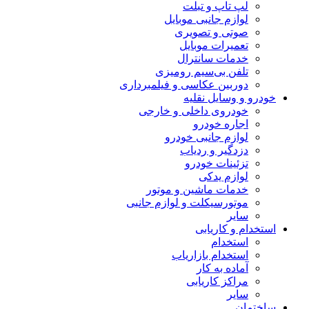
لپ تاپ و تبلت
لوازم جانبی موبایل
صوتی و تصویری
تعمیرات موبایل
خدمات سانترال
تلفن بی‌سیم رومیزی
دوربین عکاسی و فیلمبرداری
خودرو و وسایل نقلیه
خودروی داخلی و خارجی
اجاره خودرو
لوازم جانبی خودرو
دزدگیر و ردیاب
تزئینات خودرو
لوازم یدکی
خدمات ماشین و موتور
موتورسیکلت و لوازم جانبی
سایر
استخدام و کاریابی
استخدام
استخدام بازاریاب
آماده به کار
مراکز کاریابی
سایر
ساختمان