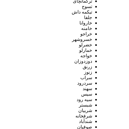
ترکمانچای
تسوج
تیکمه داش
جلفا
خاروانا
خامنه
خراجو
خسروشهر
خضرلو
خمارلو
خواجه
دوزدوزان
زرنق
زنوز
سراب
سردرود
سهند
سیس
سیه رود
شبستر
شربیان
شرفخانه
شندآباد
صوفیان