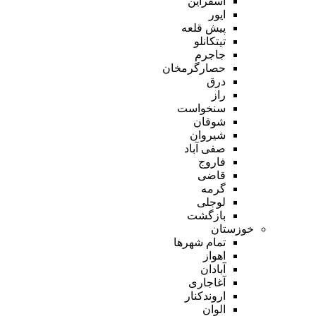
اسفراین
ایور
پیش قلعه
تیتکانلو
جاجرم
حصارگرمخان
درق
راز
سنخواست
شوقان
شیروان
صفی آباد
فاروج
قاضی
گرمه
لوجلی
بازگشت
خوزستان
تمام شهر‌ها
اهواز
آبادان
آغاجاری
اروندکنار
الوان