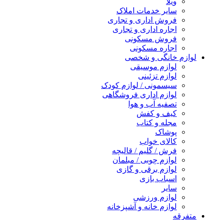
ویلا
سایر خدمات املاک
فروش اداری و تجاری
اجاره اداری و تجاری
فروش مسکونی
اجاره مسکونی
لوازم خانگی و شخصی
لوازم موسیقی
لوازم تزئینی
سیسمونی / لوازم کودک
لوازم اداری فروشگاهی
تصفیه آب و هوا
کیف و کفش
مجله و کتاب
پوشاک
کالای خواب
فرش / گلیم / قالیچه
لوازم چوبی / مبلمان
لوازم برقی و گازی
اسباب بازی
سایر
لوازم ورزشی
لوازم خانه و آشپزخانه
متفرقه