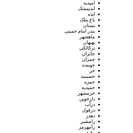
امیدیه
اندیمشک
ایذه
باغ ملک
بستان
بندر امام خمینی
ماهشهر
بهبهان
ترکالکی
جایزان
چمران
چوبیده
حر
حسینیه
حمزه
حمیدیه
خرمشهر
دارخوین
دزآب
دزفول
دهدز
رامشیر
رامهرمز
رفیع