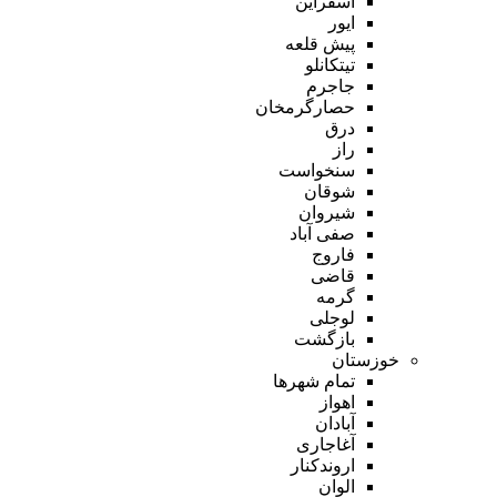
اسفراین
ایور
پیش قلعه
تیتکانلو
جاجرم
حصارگرمخان
درق
راز
سنخواست
شوقان
شیروان
صفی آباد
فاروج
قاضی
گرمه
لوجلی
بازگشت
خوزستان
تمام شهر‌ها
اهواز
آبادان
آغاجاری
اروندکنار
الوان