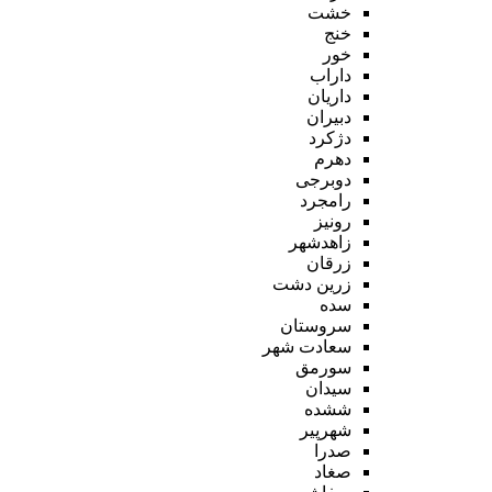
خشت
خنج
خور
داراب
داریان
دبیران
دژکرد
دهرم
دوبرجی
رامجرد
رونیز
زاهدشهر
زرقان
زرین دشت
سده
سروستان
سعادت شهر
سورمق
سیدان
ششده
شهرپیر
صدرا
صغاد