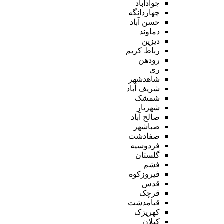
جوادآباد
چهاردانگه
حسن آباد
دماوند
دیزین
رباط کریم
رودهن
ری
شاهدشهر
شریف آباد
شمشک
شهریار
صالح آباد
صباشهر
صفادشت
فردوسیه
گلستان
فشم
فیروزکوه
قدس
قرچک
قیامدشت
کهریزک
کیلان