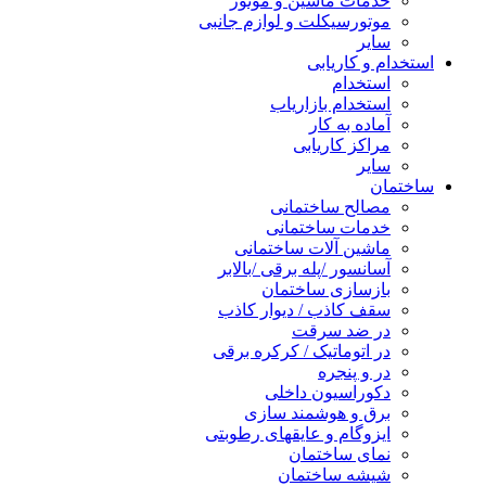
خدمات ماشین و موتور
موتورسیکلت و لوازم جانبی
سایر
استخدام و کاریابی
استخدام
استخدام بازاریاب
آماده به کار
مراکز کاریابی
سایر
ساختمان
مصالح ساختمانی
خدمات ساختمانی
ماشین آلات ساختمانی
آسانسور /پله برقی /بالابر
بازسازی ساختمان
سقف کاذب / دیوار کاذب
در ضد سرقت
در اتوماتیک / کرکره برقی
در و پنجره
دکوراسیون داخلی
برق و هوشمند سازی
ایزوگام و عایقهای رطوبتی
نمای ساختمان
شیشه ساختمان