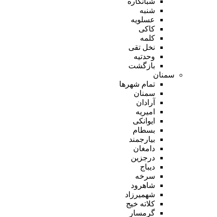
شبانکاره
شنبه
عسلویه
کاکی
کلمه
نخل تقی
وحدتیه
بازگشت
سمنان
تمام شهر‌ها
سمنان
آرادان
امیریه
ایوانکی
بسطام
بیارجمند
دامغان
درجزین
دیباج
سرخه
شاهرود
شهمیرزاد
کلاته خیج
گرمسار