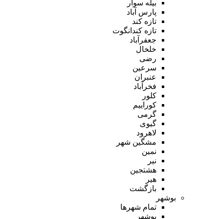
بیله سوار
پارس آباد
تازه کند
تازه کندانگوت
جعفرآباد
خلخال
رضی
سرعین
عنبران
فخرآباد
کلور
کوراییم
گرمی
گیوی
لاهرود
مشگین شهر
نمین
نیر
هشتجین
هیر
بازگشت
بوشهر
تمام شهر‌ها
بوشهر