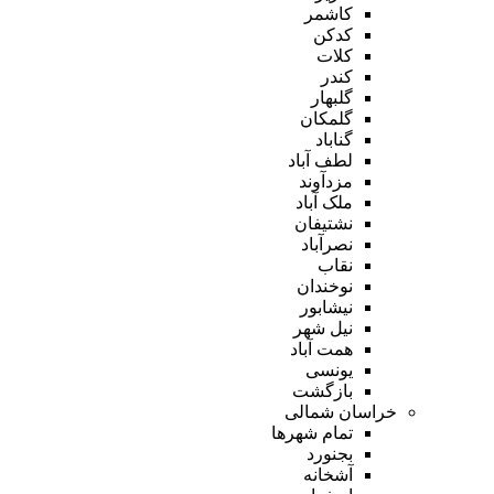
کاشمر
کدکن
کلات
کندر
گلبهار
گلمکان
گناباد
لطف آباد
مزدآوند
ملک آباد
نشتیفان
نصرآباد
نقاب
نوخندان
نیشابور
نیل شهر
همت آباد
یونسی
بازگشت
خراسان شمالی
تمام شهر‌ها
بجنورد
آشخانه