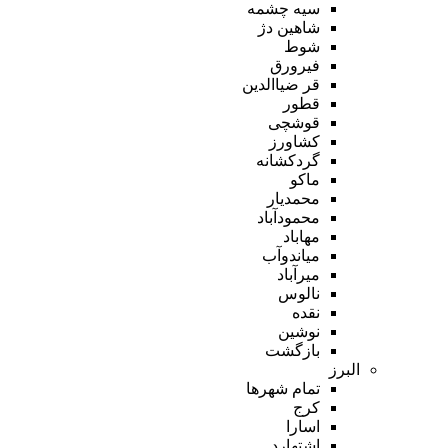
سیه چشمه
شاهین دژ
شوط
فیرورق
قر ضیاالدین
قطور
قوشچی
کشاورز
گردکشانه
ماکو
محمدیار
محمودآباد
مهاباد
میاندوآب
میرآباد
نالوس
نقده
نوشین
بازگشت
البرز
تمام شهر‌ها
کرج
اسارا
اشتهارد