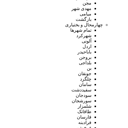
مجن
مهدی شهر
میامی
بازگشت
چهارمحال و بختیاری
تمام شهر‌ها
شهرکرد
آلونی
اردل
باباحیدر
بروجن
بلداجی
بن
جونقان
چلگرد
سامان
سفیددشت
سودجان
سورشجان
شلمزار
طاقانک
فارسان
فرادبنه
فرخ شهر