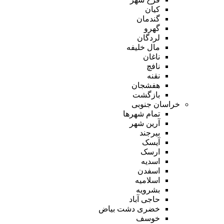
کیان
گندمان
گهرو
لردگان
مال خلیفه
ناغان
نافچ
نقنه
هفشجان
بازگشت
خراسان جنوبی
تمام شهر‌ها
آرین شهر
بیرجند
آیسک
ارسک
اسدیه
اسفدن
اسلامیه
بشرویه
حاجی آباد
خضری دشت بیاض
خوسف