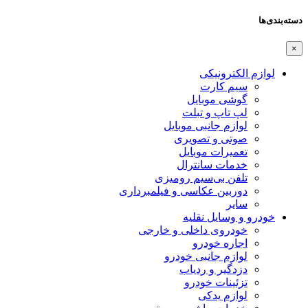
دسته‌بندی‌ها
×
لوازم الکترونیکی
سیم کارت
گوشی موبایل
لپ تاپ و تبلت
لوازم جانبی موبایل
صوتی و تصویری
تعمیرات موبایل
خدمات سانترال
تلفن بی‌سیم رومیزی
دوربین عکاسی و فیلمبرداری
سایر
خودرو و وسایل نقلیه
خودروی داخلی و خارجی
اجاره خودرو
لوازم جانبی خودرو
دزدگیر و ردیاب
تزئینات خودرو
لوازم یدکی