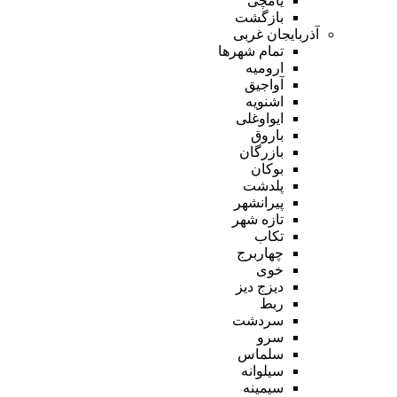
یامچی
بازگشت
آذربایجان غربی
تمام شهر‌ها
ارومیه
آواجیق
اشنویه
ایواوغلی
باروق
بازرگان
بوکان
پلدشت
پیرانشهر
تازه شهر
تکاب
چهاربرج
خوی
دیزج دیز
ربط
سردشت
سرو
سلماس
سیلوانه
سیمینه