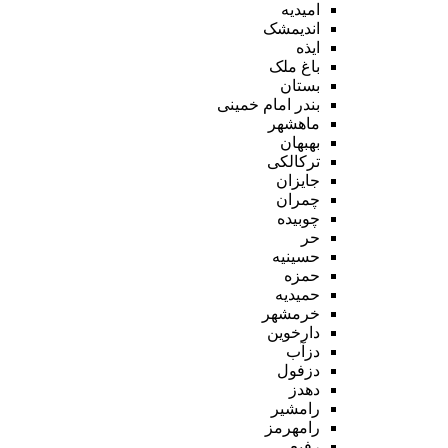
امیدیه
اندیمشک
ایذه
باغ ملک
بستان
بندر امام خمینی
ماهشهر
بهبهان
ترکالکی
جایزان
چمران
چوبیده
حر
حسینیه
حمزه
حمیدیه
خرمشهر
دارخوین
دزآب
دزفول
دهدز
رامشیر
رامهرمز
رفیع