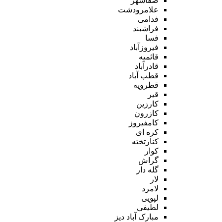
صفاشهر
علامرودشت
فدامی
فراشبند
فسا
فیروزآباد
قائمیه
قادرآباد
قطب آباد
قطرویه
قیر
کارزین
کازرون
کامفیروز
کره ای
کنارتخته
کوار
گراش
گله دار
لار
لامرد
لپویی
لطیفی
مبارک آباد دیز