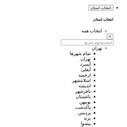
انتخاب استان
انتخاب استان
انتخاب همه
×
تهران
تمام شهر‌ها
تهران
آبسرد
آبعلی
ارجمند
اسلامشهر
اندیشه
باقرشهر
باغستان
بومهن
پاکدشت
پردیس
پرند
پیشوا