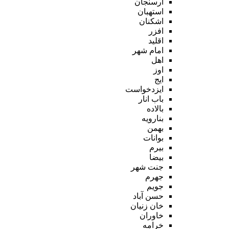
ارسنجان
استهبان
اشکنان
افزر
اقلید
امام شهر
اهل
اوز
ایج
ایزدخواست
باب انار
بالاده
بنارویه
بهمن
بوانات
بیرم
بیضا
جنت شهر
جهرم
جویم
حسن آباد
خان زنیان
خاوران
خرامه