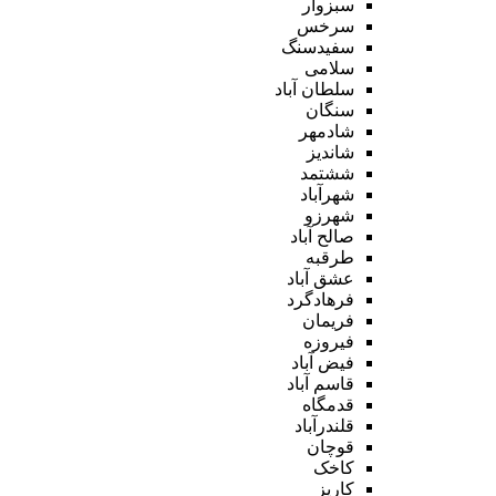
سبزوار
سرخس
سفیدسنگ
سلامی
سلطان آباد
سنگان
شادمهر
شاندیز
ششتمد
شهرآباد
شهرزو
صالح آباد
طرقبه
عشق آباد
فرهادگرد
فریمان
فیروزه
فیض آباد
قاسم آباد
قدمگاه
قلندرآباد
قوچان
کاخک
کاریز