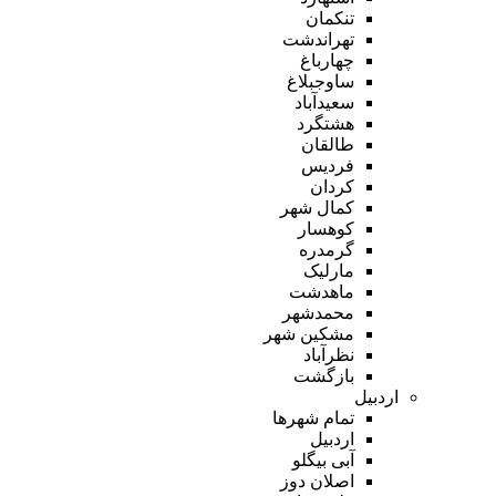
تنکمان
تهراندشت
چهارباغ
ساوجبلاغ
سعیدآباد
هشتگرد
طالقان
فردیس
کردان
کمال شهر
کوهسار
گرمدره
مارلیک
ماهدشت
محمدشهر
مشکین شهر
نظرآباد
بازگشت
اردبیل
تمام شهر‌ها
اردبیل
آبی بیگلو
اصلان دوز