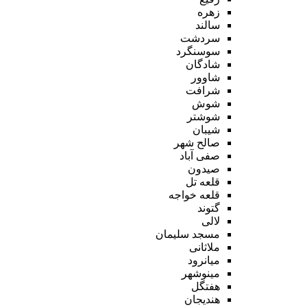
زهره
سالند
سردشت
سوسنگرد
شادگان
شاوور
شرافت
شوش
شوشتر
شیبان
صالح شهر
صفی آباد
صیدون
قلعه تل
قلعه خواجه
گتوند
لالی
مسجد سلیمان
ملاثانی
میانرود
مینوشهر
هفتگل
هندیجان