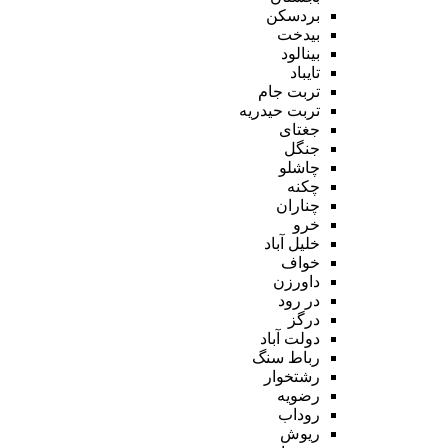
بردسکن
بیدخت
بینالود
تایباد
تربت جام
تربت حیدریه
جغتای
جنگل
چاشلو
چکنه
چناران
خرو
خلیل آباد
خواف
داورزن
در رود
درگز
دولت آباد
رباط سنگ
رشتخوار
رضویه
روداب
ریوش