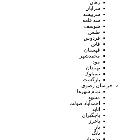
زهان
سرایان
سربیشه
سه قلعه
شوسف
طبس
فردوس
قاین
قهستان
محمدشهر
مود
نهبندان
نیمبلوک
بازگشت
خراسان رضوی
تمام شهر‌ها
مشهد
احمدآباد صولت
انابد
باجگیران
باخرز
بار
بایگ
بجستان