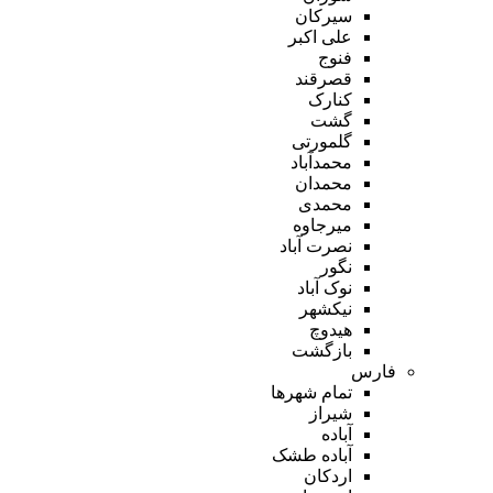
سیرکان
علی اکبر
فنوج
قصرقند
کنارک
گشت
گلمورتی
محمدآباد
محمدان
محمدی
میرجاوه
نصرت آباد
نگور
نوک آباد
نیکشهر
هیدوچ
بازگشت
فارس
تمام شهر‌ها
شیراز
آباده
آباده طشک
اردکان