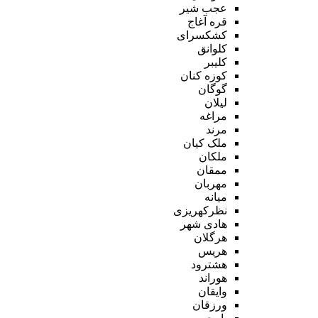
عجب شیر
قره آغاج
کشکسرای
کلوانق
کلیبر
کوزه کنان
گوگان
لیلان
مراغه
مرند
ملک کیان
ملکان
ممقان
مهربان
میانه
نظرکهریزی
هادی شهر
هرگلان
هریس
هشترود
هوراند
وایقان
ورزقان