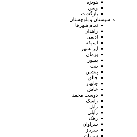
هویزه
ویس
بازگشت
سیستان و بلوچستان
تمام شهر‌ها
زاهدان
ادیمی
اسپکه
ایرانشهر
بزمان
بمپور
بنت
پیشین
جالق
چابهار
خاش
دوست محمد
راسک
زابل
زابلی
زهک
سراوان
سرباز
سوران