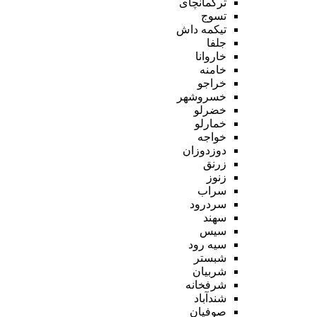
ترکمانچای
تسوج
تیکمه داش
جلفا
خاروانا
خامنه
خراجو
خسروشهر
خضرلو
خمارلو
خواجه
دوزدوزان
زرنق
زنوز
سراب
سردرود
سهند
سیس
سیه رود
شبستر
شربیان
شرفخانه
شندآباد
صوفیان