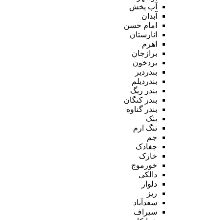
آب پخش
آبدان
امام حسن
انارستان
اهرم
برازجان
بردخون
بندردیر
بندردیلم
بندر ریگ
بندر کنگان
بندر گناوه
بنک
تنگ ارم
جم
چغادک
خارک
خورموج
دالکی
دلوار
ریز
سعدآباد
سیراف