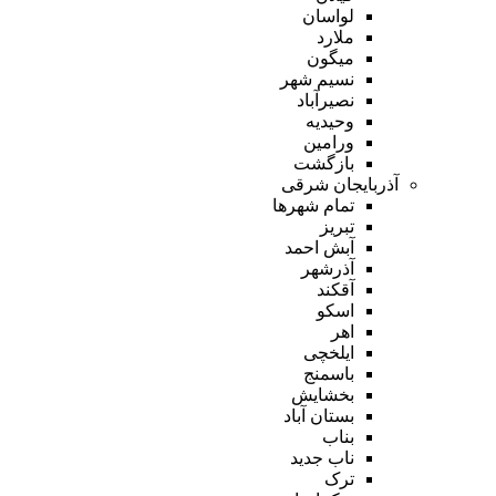
لواسان
ملارد
میگون
نسیم شهر
نصیرآباد
وحیدیه
ورامین
بازگشت
آذربایجان شرقی
تمام شهر‌ها
تبریز
آبش احمد
آذرشهر
آقکند
اسکو
اهر
ایلخچی
باسمنج
بخشایش
بستان آباد
بناب
ناب جدید
ترک