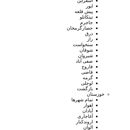
اسفراین
ایور
پیش قلعه
تیتکانلو
جاجرم
حصارگرمخان
درق
راز
سنخواست
شوقان
شیروان
صفی آباد
فاروج
قاضی
گرمه
لوجلی
بازگشت
خوزستان
تمام شهر‌ها
اهواز
آبادان
آغاجاری
اروندکنار
الوان