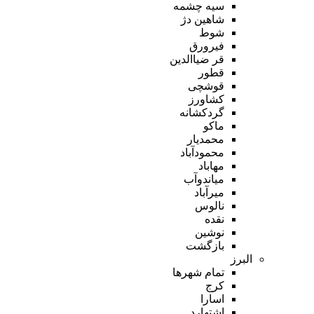
سیه چشمه
شاهین دژ
شوط
فیرورق
قر ضیاالدین
قطور
قوشچی
کشاورز
گردکشانه
ماکو
محمدیار
محمودآباد
مهاباد
میاندوآب
میرآباد
نالوس
نقده
نوشین
بازگشت
البرز
تمام شهر‌ها
کرج
اسارا
اشتهارد