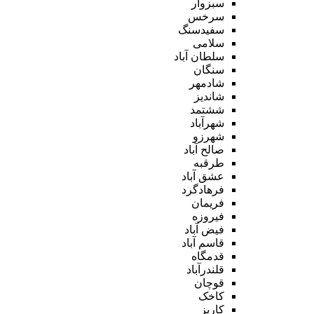
سبزوار
سرخس
سفیدسنگ
سلامی
سلطان آباد
سنگان
شادمهر
شاندیز
ششتمد
شهرآباد
شهرزو
صالح آباد
طرقبه
عشق آباد
فرهادگرد
فریمان
فیروزه
فیض آباد
قاسم آباد
قدمگاه
قلندرآباد
قوچان
کاخک
کاریز