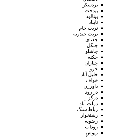
بردسکن
بیدخت
بینالود
تایباد
تربت جام
تربت حیدریه
جغتای
جنگل
چاشلو
چکنه
چناران
خرو
خلیل آباد
خواف
داورزن
در رود
درگز
دولت آباد
رباط سنگ
رشتخوار
رضویه
روداب
ریوش