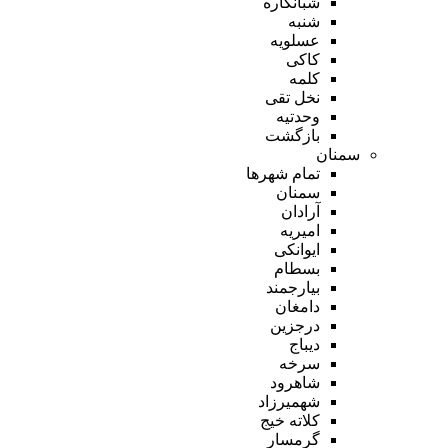
شبانکاره
شنبه
عسلویه
کاکی
کلمه
نخل تقی
وحدتیه
بازگشت
سمنان
تمام شهر‌ها
سمنان
آرادان
امیریه
ایوانکی
بسطام
بیارجمند
دامغان
درجزین
دیباج
سرخه
شاهرود
شهمیرزاد
کلاته خیج
گرمسار