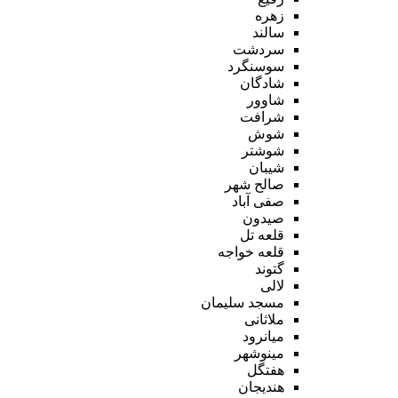
زهره
سالند
سردشت
سوسنگرد
شادگان
شاوور
شرافت
شوش
شوشتر
شیبان
صالح شهر
صفی آباد
صیدون
قلعه تل
قلعه خواجه
گتوند
لالی
مسجد سلیمان
ملاثانی
میانرود
مینوشهر
هفتگل
هندیجان