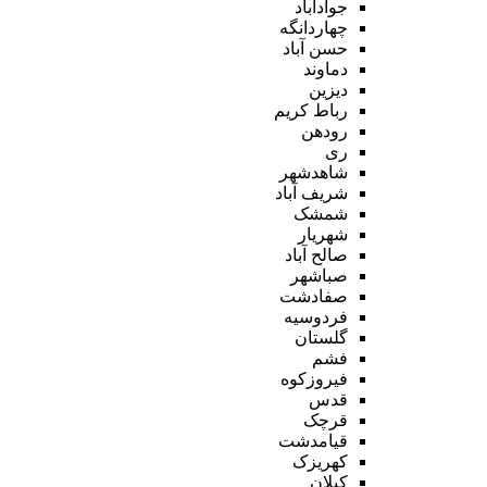
جوادآباد
چهاردانگه
حسن آباد
دماوند
دیزین
رباط کریم
رودهن
ری
شاهدشهر
شریف آباد
شمشک
شهریار
صالح آباد
صباشهر
صفادشت
فردوسیه
گلستان
فشم
فیروزکوه
قدس
قرچک
قیامدشت
کهریزک
کیلان