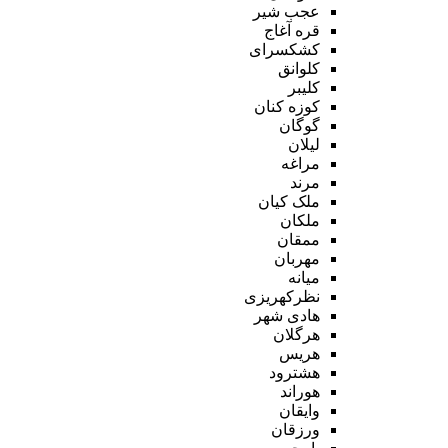
عجب شیر
قره آغاج
کشکسرای
کلوانق
کلیبر
کوزه کنان
گوگان
لیلان
مراغه
مرند
ملک کیان
ملکان
ممقان
مهربان
میانه
نظرکهریزی
هادی شهر
هرگلان
هریس
هشترود
هوراند
وایقان
ورزقان