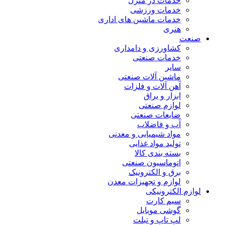
خدمات در منزل
خدمات ورزشی
خدمات ماشین های اداری
هنری
صنعت
کشاورزی و دامداری
خدمات صنعتی
سایر
ماشین آلات صنعتی
آهن آلات و فلزات
ابزار و یراق
لوازم صنعتی
ضایعات صنعتی
آب و فاضلاب
مواد شیمیایی و معدنی
تولید مواد غذایی
بسته بندی کالا
اتوماسیون صنعتی
برق و الکترونیک
لوازم و تجهیزات معدن
لوازم الکترونیکی
سیم کارت
گوشی موبایل
لپ تاپ و تبلت