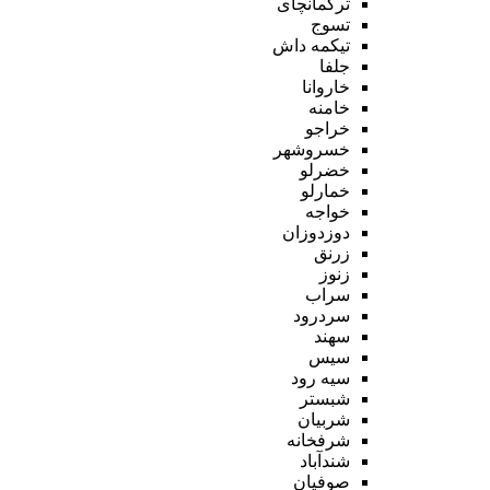
ترکمانچای
تسوج
تیکمه داش
جلفا
خاروانا
خامنه
خراجو
خسروشهر
خضرلو
خمارلو
خواجه
دوزدوزان
زرنق
زنوز
سراب
سردرود
سهند
سیس
سیه رود
شبستر
شربیان
شرفخانه
شندآباد
صوفیان