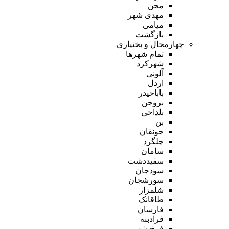
مجن
مهدی شهر
میامی
بازگشت
چهارمحال و بختیاری
تمام شهر‌ها
شهرکرد
آلونی
اردل
باباحیدر
بروجن
بلداجی
بن
جونقان
چلگرد
سامان
سفیددشت
سودجان
سورشجان
شلمزار
طاقانک
فارسان
فرادبنه
فرخ شهر