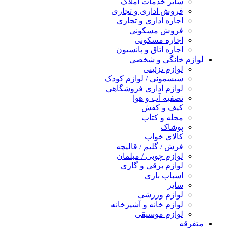
سایر خدمات املاک
فروش اداری و تجاری
اجاره اداری و تجاری
فروش مسکونی
اجاره مسکونی
اجاره اتاق و پانسیون
لوازم خانگی و شخصی
لوازم تزئینی
سیسمونی / لوازم کودک
لوازم اداری فروشگاهی
تصفیه آب و هوا
کیف و کفش
مجله و کتاب
پوشاک
کالای خواب
فرش / گلیم / قالیچه
لوازم چوبی / مبلمان
لوازم برقی و گازی
اسباب بازی
سایر
لوازم ورزشی
لوازم خانه و آشپزخانه
لوازم موسیقی
متفرقه