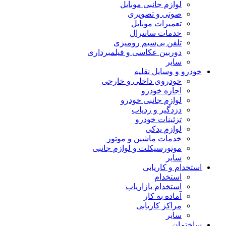
لوازم جانبی موبایل
صوتی و تصویری
تعمیرات موبایل
خدمات سانترال
تلفن بی‌سیم رومیزی
دوربین عکاسی و فیلمبرداری
سایر
خودرو و وسایل نقلیه
خودروی داخلی و خارجی
اجاره خودرو
لوازم جانبی خودرو
دزدگیر و ردیاب
تزئینات خودرو
لوازم یدکی
خدمات ماشین و موتور
موتورسیکلت و لوازم جانبی
سایر
استخدام و کاریابی
استخدام
استخدام بازاریاب
آماده به کار
مراکز کاریابی
سایر
ساختمان