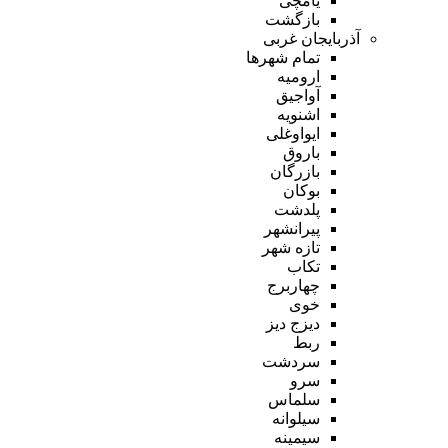
یامچی
بازگشت
آذربایجان غربی
تمام شهر‌ها
ارومیه
آواجیق
اشنویه
ایواوغلی
باروق
بازرگان
بوکان
پلدشت
پیرانشهر
تازه شهر
تکاب
چهاربرج
خوی
دیزج دیز
ربط
سردشت
سرو
سلماس
سیلوانه
سیمینه