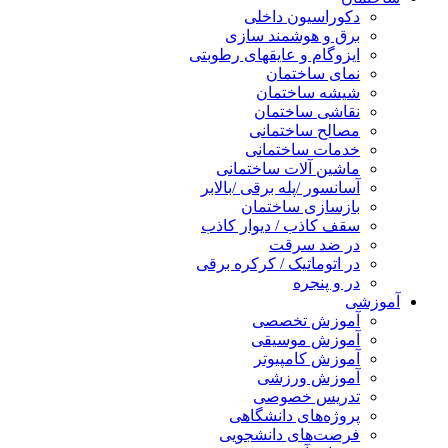
دکوراسیون داخلی
برق و هوشمند سازی
ایزوگام و عایقهای رطوبتی
نمای ساختمان
شیشه ساختمان
نقاشی ساختمان
مصالح ساختمانی
خدمات ساختمانی
ماشین آلات ساختمانی
آسانسور /پله برقی /بالابر
بازسازی ساختمان
سقف کاذب / دیوار کاذب
در ضد سرقت
در اتوماتیک / کرکره برقی
در و پنجره
آموزشی
آموزش تخصصی
آموزش موسیقی
آموزش کامپیوتر
آموزش ورزشی
تدریس خصوصی
پروژه‌های دانشگاهی
فرصت‌های دانشجویی