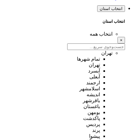
انتخاب استان
انتخاب استان
انتخاب همه
×
تهران
تمام شهر‌ها
تهران
آبسرد
آبعلی
ارجمند
اسلامشهر
اندیشه
باقرشهر
باغستان
بومهن
پاکدشت
پردیس
پرند
پیشوا