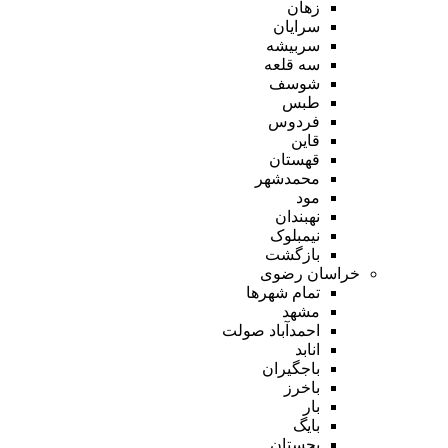
زهان
سرایان
سربیشه
سه قلعه
شوسف
طبس
فردوس
قاین
قهستان
محمدشهر
مود
نهبندان
نیمبلوک
بازگشت
خراسان رضوی
تمام شهر‌ها
مشهد
احمدآباد صولت
انابد
باجگیران
باخرز
بار
بایگ
بجستان