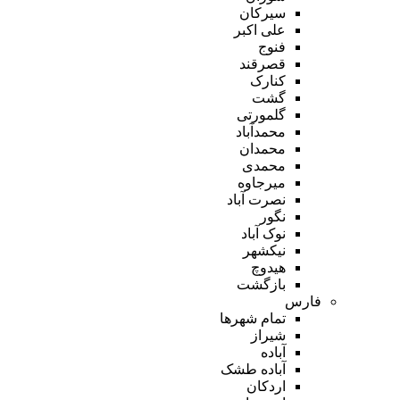
سیرکان
علی اکبر
فنوج
قصرقند
کنارک
گشت
گلمورتی
محمدآباد
محمدان
محمدی
میرجاوه
نصرت آباد
نگور
نوک آباد
نیکشهر
هیدوچ
بازگشت
فارس
تمام شهر‌ها
شیراز
آباده
آباده طشک
اردکان