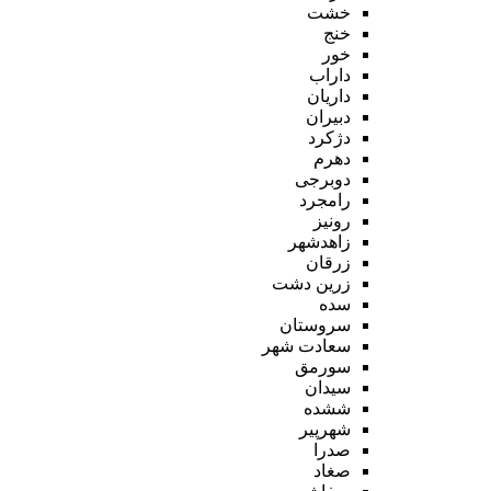
خشت
خنج
خور
داراب
داریان
دبیران
دژکرد
دهرم
دوبرجی
رامجرد
رونیز
زاهدشهر
زرقان
زرین دشت
سده
سروستان
سعادت شهر
سورمق
سیدان
ششده
شهرپیر
صدرا
صغاد