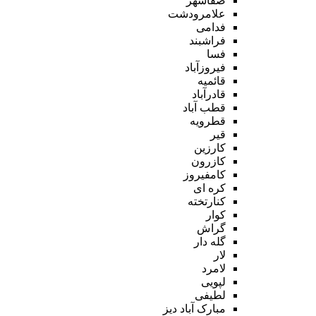
صفاشهر
علامرودشت
فدامی
فراشبند
فسا
فیروزآباد
قائمیه
قادرآباد
قطب آباد
قطرویه
قیر
کارزین
کازرون
کامفیروز
کره ای
کنارتخته
کوار
گراش
گله دار
لار
لامرد
لپویی
لطیفی
مبارک آباد دیز