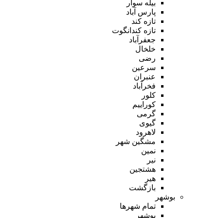
بیله سوار
پارس آباد
تازه کند
تازه کندانگوت
جعفرآباد
خلخال
رضی
سرعین
عنبران
فخرآباد
کلور
کوراییم
گرمی
گیوی
لاهرود
مشگین شهر
نمین
نیر
هشتجین
هیر
بازگشت
بوشهر
تمام شهر‌ها
بوشهر