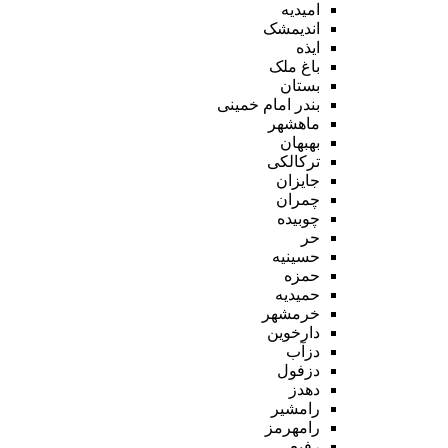
امیدیه
اندیمشک
ایذه
باغ ملک
بستان
بندر امام خمینی
ماهشهر
بهبهان
ترکالکی
جایزان
چمران
چوبیده
حر
حسینیه
حمزه
حمیدیه
خرمشهر
دارخوین
دزآب
دزفول
دهدز
رامشیر
رامهرمز
رفیع