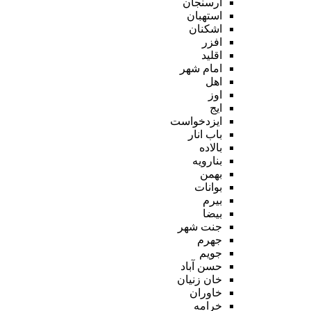
ارسنجان
استهبان
اشکنان
افزر
اقلید
امام شهر
اهل
اوز
ایج
ایزدخواست
باب انار
بالاده
بنارویه
بهمن
بوانات
بیرم
بیضا
جنت شهر
جهرم
جویم
حسن آباد
خان زنیان
خاوران
خرامه