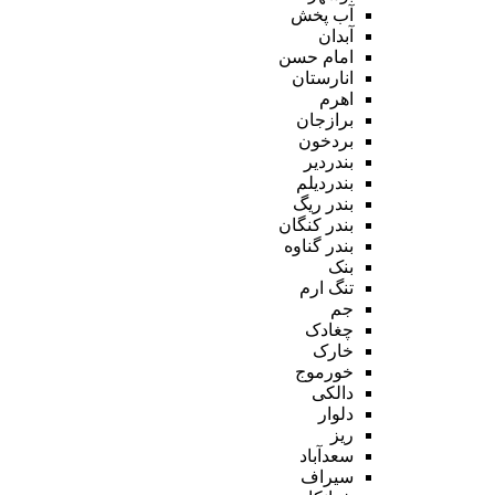
آب پخش
آبدان
امام حسن
انارستان
اهرم
برازجان
بردخون
بندردیر
بندردیلم
بندر ریگ
بندر کنگان
بندر گناوه
بنک
تنگ ارم
جم
چغادک
خارک
خورموج
دالکی
دلوار
ریز
سعدآباد
سیراف