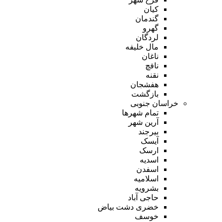
کیان
گندمان
گهرو
لردگان
مال خلیفه
ناغان
نافچ
نقنه
هفشجان
بازگشت
خراسان جنوبی
تمام شهر‌ها
آرین شهر
بیرجند
آیسک
ارسک
اسدیه
اسفدن
اسلامیه
بشرویه
حاجی آباد
خضری دشت بیاض
خوسف