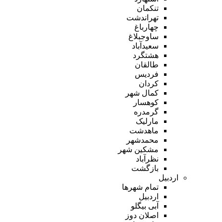
تنکمان
تهراندشت
چهارباغ
ساوجبلاغ
سعیدآباد
هشتگرد
طالقان
فردیس
کردان
کمال شهر
کوهسار
گرمدره
مارلیک
ماهدشت
محمدشهر
مشکین شهر
نظرآباد
بازگشت
اردبیل
تمام شهر‌ها
اردبیل
آبی بیگلو
اصلان دوز