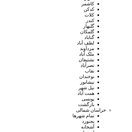
کاشمر
کدکن
کلات
کندر
گلبهار
گلمکان
گناباد
لطف آباد
مزدآوند
ملک آباد
نشتیفان
نصرآباد
نقاب
نوخندان
نیشابور
نیل شهر
همت آباد
یونسی
بازگشت
خراسان شمالی
تمام شهر‌ها
بجنورد
آشخانه