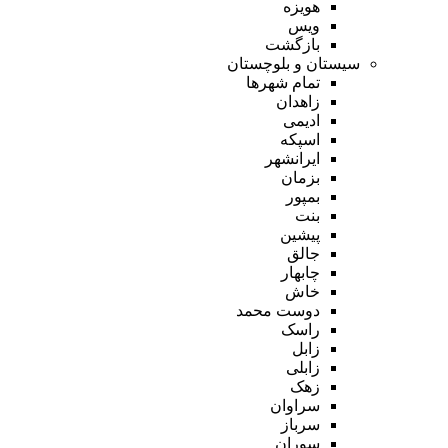
هویزه
ویس
بازگشت
سیستان و بلوچستان
تمام شهر‌ها
زاهدان
ادیمی
اسپکه
ایرانشهر
بزمان
بمپور
بنت
پیشین
جالق
چابهار
خاش
دوست محمد
راسک
زابل
زابلی
زهک
سراوان
سرباز
سوران