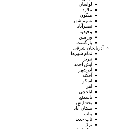
لواسان
ملارد
میگون
نسیم شهر
نصیرآباد
وحیدیه
ورامین
بازگشت
آذربایجان شرقی
تمام شهر‌ها
تبریز
آبش احمد
آذرشهر
آقکند
اسکو
اهر
ایلخچی
باسمنج
بخشایش
بستان آباد
بناب
ناب جدید
ترک