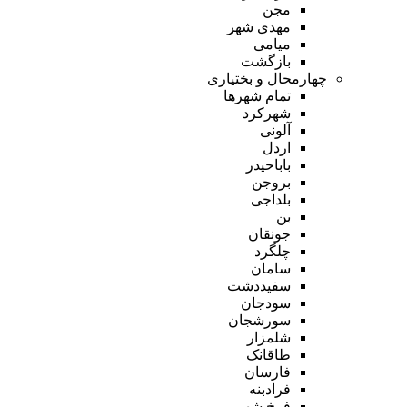
مجن
مهدی شهر
میامی
بازگشت
چهارمحال و بختیاری
تمام شهر‌ها
شهرکرد
آلونی
اردل
باباحیدر
بروجن
بلداجی
بن
جونقان
چلگرد
سامان
سفیددشت
سودجان
سورشجان
شلمزار
طاقانک
فارسان
فرادبنه
فرخ شهر