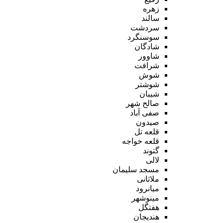
زهره
سالند
سردشت
سوسنگرد
شادگان
شاوور
شرافت
شوش
شوشتر
شیبان
صالح شهر
صفی آباد
صیدون
قلعه تل
قلعه خواجه
گتوند
لالی
مسجد سلیمان
ملاثانی
میانرود
مینوشهر
هفتگل
هندیجان