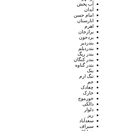
آب پخش
آبدان
امام حسن
انارستان
اهرم
برازجان
بردخون
بندردیر
بندردیلم
بندر ریگ
بندر کنگان
بندر گناوه
بنک
تنگ ارم
جم
چغادک
خارک
خورموج
دالکی
دلوار
ریز
سعدآباد
سیراف