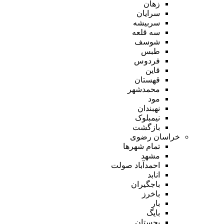
زهان
سرایان
سربیشه
سه قلعه
شوسف
طبس
فردوس
قاین
قهستان
محمدشهر
مود
نهبندان
نیمبلوک
بازگشت
خراسان رضوی
تمام شهر‌ها
مشهد
احمدآباد صولت
انابد
باجگیران
باخرز
بار
بایگ
بجستان