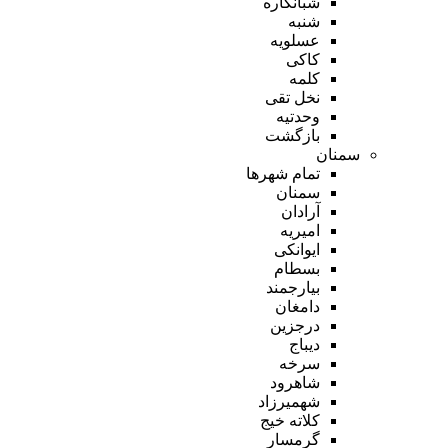
شبانکاره
شنبه
عسلویه
کاکی
کلمه
نخل تقی
وحدتیه
بازگشت
سمنان
تمام شهر‌ها
سمنان
آرادان
امیریه
ایوانکی
بسطام
بیارجمند
دامغان
درجزین
دیباج
سرخه
شاهرود
شهمیرزاد
کلاته خیج
گرمسار