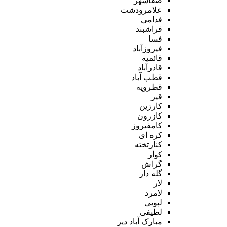
صفاشهر
علامرودشت
فدامی
فراشبند
فسا
فیروزآباد
قائمیه
قادرآباد
قطب آباد
قطرویه
قیر
کارزین
کازرون
کامفیروز
کره ای
کنارتخته
کوار
گراش
گله دار
لار
لامرد
لپویی
لطیفی
مبارک آباد دیز