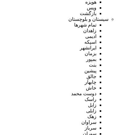
هویزه
ویس
بازگشت
سیستان و بلوچستان
تمام شهر‌ها
زاهدان
ادیمی
اسپکه
ایرانشهر
بزمان
بمپور
بنت
پیشین
جالق
چابهار
خاش
دوست محمد
راسک
زابل
زابلی
زهک
سراوان
سرباز
سوران