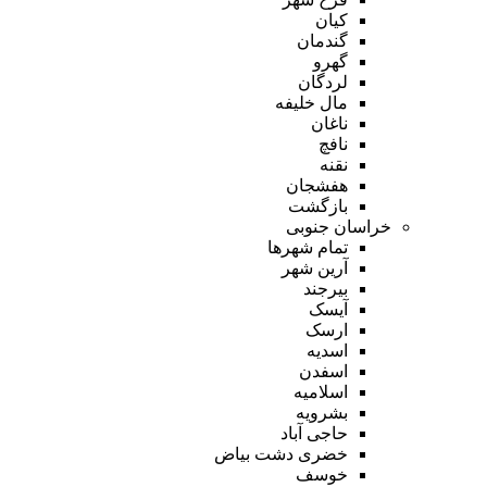
کیان
گندمان
گهرو
لردگان
مال خلیفه
ناغان
نافچ
نقنه
هفشجان
بازگشت
خراسان جنوبی
تمام شهر‌ها
آرین شهر
بیرجند
آیسک
ارسک
اسدیه
اسفدن
اسلامیه
بشرویه
حاجی آباد
خضری دشت بیاض
خوسف