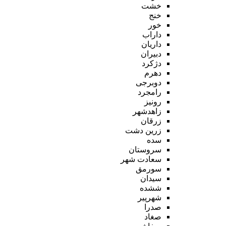
خشت
خنج
خور
داراب
داریان
دبیران
دژکرد
دهرم
دوبرجی
رامجرد
رونیز
زاهدشهر
زرقان
زرین دشت
سده
سروستان
سعادت شهر
سورمق
سیدان
ششده
شهرپیر
صدرا
صغاد