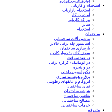
لوازم جانبی خودرو
استخدام و کاریابی
استخدام بازاریاب
آماده به کار
مراکز کاریابی
سایر
استخدام
ساختمان
ماشین آلات ساختمانی
آسانسور /پله برقی /بالابر
بازسازی ساختمان
سقف کاذب / دیوار کاذب
در ضد سرقت
در اتوماتیک / کرکره برقی
در و پنجره
دکوراسیون داخلی
برق و هوشمند سازی
ایزوگام و عایقهای رطوبتی
نمای ساختمان
شیشه ساختمان
نقاشی ساختمان
مصالح ساختمانی
خدمات ساختمانی
متفرقه