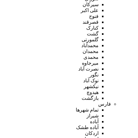
سیرکان
علی اکبر
فنوج
قصرقند
کنارک
گشت
گلمورتی
محمدآباد
محمدان
محمدی
میرجاوه
نصرت آباد
نگور
نوک آباد
نیکشهر
هیدوچ
بازگشت
فارس
تمام شهر‌ها
شیراز
آباده
آباده طشک
اردکان