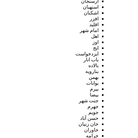
ارسنجان
استهبان
اشکنان
افزر
اقلید
امام شهر
اهل
اوز
ایج
ایزدخواست
باب انار
بالاده
بنارویه
بهمن
بوانات
بیرم
بیضا
جنت شهر
جهرم
جویم
حسن آباد
خان زنیان
خاوران
خرامه