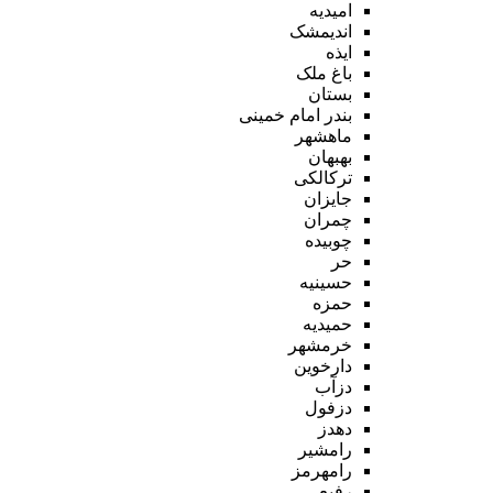
امیدیه
اندیمشک
ایذه
باغ ملک
بستان
بندر امام خمینی
ماهشهر
بهبهان
ترکالکی
جایزان
چمران
چوبیده
حر
حسینیه
حمزه
حمیدیه
خرمشهر
دارخوین
دزآب
دزفول
دهدز
رامشیر
رامهرمز
رفیع