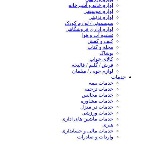
لوازم خانه و آشپزخانه
لوازم موسیقی
لوازم تزئینی
سیسمونی / لوازم کودک
لوازم اداری فروشگاهی
تصفیه آب و هوا
کیف و کفش
مجله و کتاب
پوشاک
کالای خواب
فرش / گلیم / قالیچه
لوازم چوبی / مبلمان
خدمات
خدمات بیمه
خدمات ترجمه
خدمات مجالس
خدمات مشاوره
خدمات در منزل
خدمات ورزشی
خدمات ماشین های اداری
هنری
خدمات مالی و حسابداری
واردات و صادرات