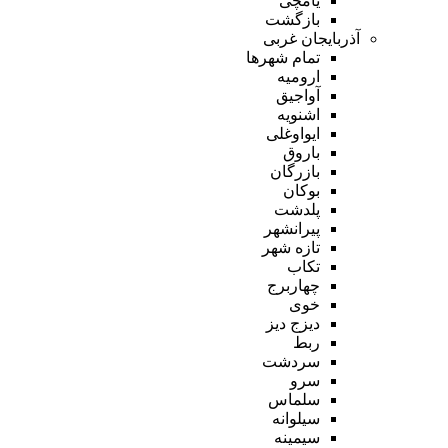
یامچی
بازگشت
آذربایجان غربی
تمام شهر‌ها
ارومیه
آواجیق
اشنویه
ایواوغلی
باروق
بازرگان
بوکان
پلدشت
پیرانشهر
تازه شهر
تکاب
چهاربرج
خوی
دیزج دیز
ربط
سردشت
سرو
سلماس
سیلوانه
سیمینه