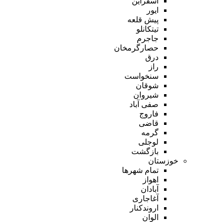
اسفراین
ایور
پیش قلعه
تیتکانلو
جاجرم
حصارگرمخان
درق
راز
سنخواست
شوقان
شیروان
صفی آباد
فاروج
قاضی
گرمه
لوجلی
بازگشت
خوزستان
تمام شهر‌ها
اهواز
آبادان
آغاجاری
اروندکنار
الوان