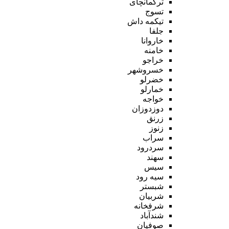
ترکمانچای
تسوج
تیکمه داش
جلفا
خاروانا
خامنه
خراجو
خسروشهر
خضرلو
خمارلو
خواجه
دوزدوزان
زرنق
زنوز
سراب
سردرود
سهند
سیس
سیه رود
شبستر
شربیان
شرفخانه
شندآباد
صوفیان