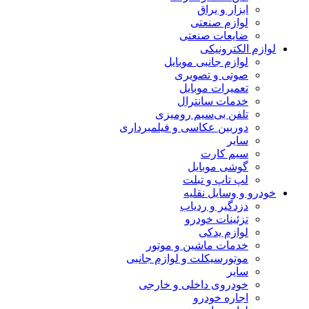
ابزار و یراق
لوازم صنعتی
ضایعات صنعتی
لوازم الکترونیکی
لوازم جانبی موبایل
صوتی و تصویری
تعمیرات موبایل
خدمات سانترال
تلفن بی‌سیم رومیزی
دوربین عکاسی و فیلمبرداری
سایر
سیم کارت
گوشی موبایل
لپ تاپ و تبلت
خودرو و وسایل نقلیه
دزدگیر و ردیاب
تزئینات خودرو
لوازم یدکی
خدمات ماشین و موتور
موتورسیکلت و لوازم جانبی
سایر
خودروی داخلی و خارجی
اجاره خودرو