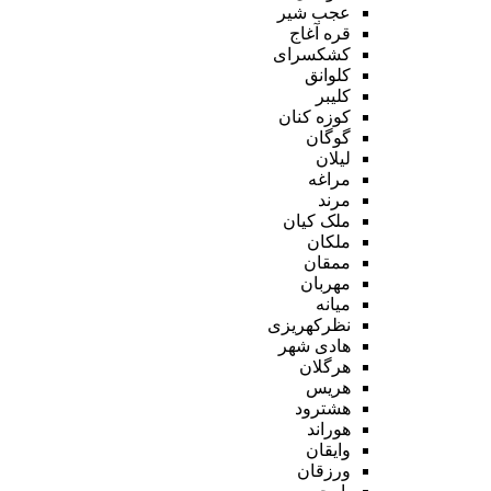
عجب شیر
قره آغاج
کشکسرای
کلوانق
کلیبر
کوزه کنان
گوگان
لیلان
مراغه
مرند
ملک کیان
ملکان
ممقان
مهربان
میانه
نظرکهریزی
هادی شهر
هرگلان
هریس
هشترود
هوراند
وایقان
ورزقان