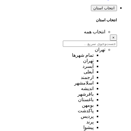
انتخاب استان
انتخاب استان
انتخاب همه
×
تهران
تمام شهر‌ها
تهران
آبسرد
آبعلی
ارجمند
اسلامشهر
اندیشه
باقرشهر
باغستان
بومهن
پاکدشت
پردیس
پرند
پیشوا