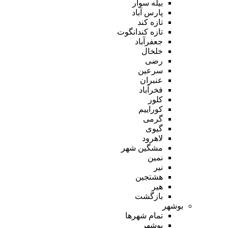
بیله سوار
پارس آباد
تازه کند
تازه کندانگوت
جعفرآباد
خلخال
رضی
سرعین
عنبران
فخرآباد
کلور
کوراییم
گرمی
گیوی
لاهرود
مشگین شهر
نمین
نیر
هشتجین
هیر
بازگشت
بوشهر
تمام شهر‌ها
بوشهر