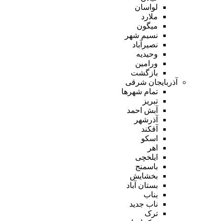
لواسان
ملارد
میگون
نسیم شهر
نصیرآباد
وحیدیه
ورامین
بازگشت
آذربایجان شرقی
تمام شهر‌ها
تبریز
آبش احمد
آذرشهر
آقکند
اسکو
اهر
ایلخچی
باسمنج
بخشایش
بستان آباد
بناب
ناب جدید
ترک