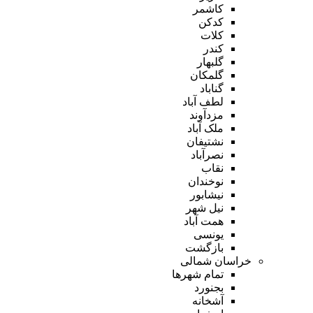
کاشمر
کدکن
کلات
کندر
گلبهار
گلمکان
گناباد
لطف آباد
مزدآوند
ملک آباد
نشتیفان
نصرآباد
نقاب
نوخندان
نیشابور
نیل شهر
همت آباد
یونسی
بازگشت
خراسان شمالی
تمام شهر‌ها
بجنورد
آشخانه