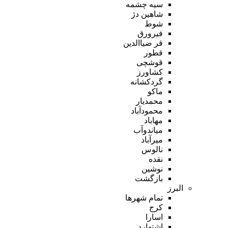
سیه چشمه
شاهین دژ
شوط
فیرورق
قر ضیاالدین
قطور
قوشچی
کشاورز
گردکشانه
ماکو
محمدیار
محمودآباد
مهاباد
میاندوآب
میرآباد
نالوس
نقده
نوشین
بازگشت
البرز
تمام شهر‌ها
کرج
اسارا
اشتهارد