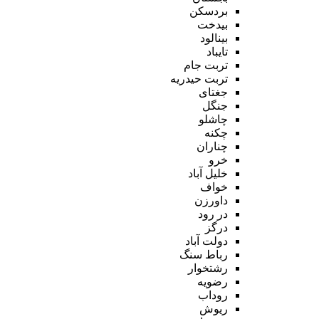
بردسکن
بیدخت
بینالود
تایباد
تربت جام
تربت حیدریه
جغتای
جنگل
چاشلو
چکنه
چناران
خرو
خلیل آباد
خواف
داورزن
در رود
درگز
دولت آباد
رباط سنگ
رشتخوار
رضویه
روداب
ریوش