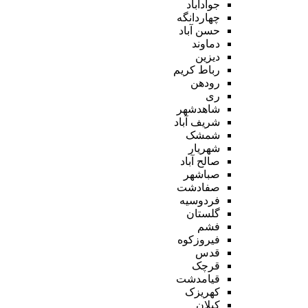
جوادآباد
چهاردانگه
حسن آباد
دماوند
دیزین
رباط کریم
رودهن
ری
شاهدشهر
شریف آباد
شمشک
شهریار
صالح آباد
صباشهر
صفادشت
فردوسیه
گلستان
فشم
فیروزکوه
قدس
قرچک
قیامدشت
کهریزک
کیلان