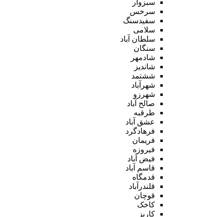
سبزوار
سرخس
سفیدسنگ
سلامی
سلطان آباد
سنگان
شادمهر
شاندیز
ششتمد
شهرآباد
شهرزو
صالح آباد
طرقبه
عشق آباد
فرهادگرد
فریمان
فیروزه
فیض آباد
قاسم آباد
قدمگاه
قلندرآباد
قوچان
کاخک
کاریز