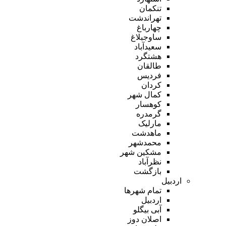
تنکمان
تهراندشت
چهارباغ
ساوجبلاغ
سعیدآباد
هشتگرد
طالقان
فردیس
کردان
کمال شهر
کوهسار
گرمدره
مارلیک
ماهدشت
محمدشهر
مشکین شهر
نظرآباد
بازگشت
اردبیل
تمام شهر‌ها
اردبیل
آبی بیگلو
اصلان دوز