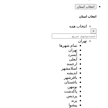
انتخاب استان
انتخاب استان
انتخاب همه
×
تهران
تمام شهر‌ها
تهران
آبسرد
آبعلی
ارجمند
اسلامشهر
اندیشه
باقرشهر
باغستان
بومهن
پاکدشت
پردیس
پرند
پیشوا