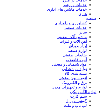
خدمات در منزل
خدمات ورزشی
خدمات ماشین های اداری
هنری
صنعت
کشاورزی و دامداری
خدمات صنعتی
سایر
ماشین آلات صنعتی
آهن آلات و فلزات
ابزار و یراق
لوازم صنعتی
ضایعات صنعتی
آب و فاضلاب
مواد شیمیایی و معدنی
تولید مواد غذایی
بسته بندی کالا
اتوماسیون صنعتی
برق و الکترونیک
لوازم و تجهیزات معدن
لوازم الکترونیکی
سیم کارت
گوشی موبایل
لپ تاپ و تبلت