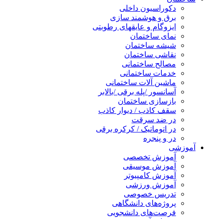
دکوراسیون داخلی
برق و هوشمند سازی
ایزوگام و عایقهای رطوبتی
نمای ساختمان
شیشه ساختمان
نقاشی ساختمان
مصالح ساختمانی
خدمات ساختمانی
ماشین آلات ساختمانی
آسانسور /پله برقی /بالابر
بازسازی ساختمان
سقف کاذب / دیوار کاذب
در ضد سرقت
در اتوماتیک / کرکره برقی
در و پنجره
آموزشی
آموزش تخصصی
آموزش موسیقی
آموزش کامپیوتر
آموزش ورزشی
تدریس خصوصی
پروژه‌های دانشگاهی
فرصت‌های دانشجویی