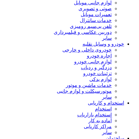
لوازم جانبی موبایل
صوتی و تصویری
تعمیرات موبایل
خدمات سانترال
تلفن بی‌سیم رومیزی
دوربین عکاسی و فیلمبرداری
سایر
خودرو و وسایل نقلیه
خودروی داخلی و خارجی
اجاره خودرو
لوازم جانبی خودرو
دزدگیر و ردیاب
تزئینات خودرو
لوازم یدکی
خدمات ماشین و موتور
موتورسیکلت و لوازم جانبی
سایر
استخدام و کاریابی
استخدام
استخدام بازاریاب
آماده به کار
مراکز کاریابی
سایر
ساختمان