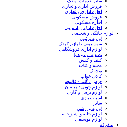
سایر خدمات املاک
فروش اداری و تجاری
اجاره اداری و تجاری
فروش مسکونی
اجاره مسکونی
اجاره اتاق و پانسیون
لوازم خانگی و شخصی
لوازم تزئینی
سیسمونی / لوازم کودک
لوازم اداری فروشگاهی
تصفیه آب و هوا
کیف و کفش
مجله و کتاب
پوشاک
کالای خواب
فرش / گلیم / قالیچه
لوازم چوبی / مبلمان
لوازم برقی و گازی
اسباب بازی
سایر
لوازم ورزشی
لوازم خانه و آشپزخانه
لوازم موسیقی
متفرقه